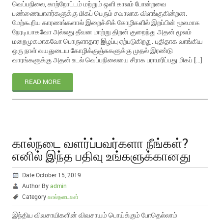
வெப்பநிலை, காற்றோட்டம் மற்றும் ஒளி காலம் போன்றவை
பண்ணையாளர்களுக்கு மிகப் பெரும் சவாலாக விளங்குகின்றன.
மேற்கூறிய காரணங்களால் இறைச்சிக் கோழிகளில் இறப்பின் மூலமாக
நேரடியாகவோ அல்லது தீவன மாற்று திறன் குறைந்து அதன் மூலம்
மறைமுகமாகவோ பொருளாதார இழப்பு ஏற்படுகிறது. புதிதாக வாங்கிய
ஒரு நாள் வயதுடைய கோழிக்குஞ்சுகளுக்கு முதல் இரண்டு
வாரங்களுக்கு அதன் உடல் வெப்பநிலையை சீராக பராமரிப்பது மிகப் […]
READ MORE
கால்நடை வளர்ப்பவர்களா நீங்கள்?
எனில் இந்த பதிவு உங்களுக்கானது
Date October 15, 2019
Author By
admin
Category
கால்நடைகள்
இந்திய விவசாயிகளின் விவசாயம் பொய்க்கும் போதெல்லாம்