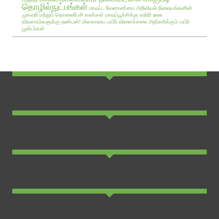
தொழில்நுட்பங்கள்
மாவட்ட வேளாண்மை அறிவியல் நிலையங்களின்
முகவரி மற்றும் தொலைபேசி எண்கள்
மாவுப்பூச்சிக்கு எதிரி உலக
விவசாயிகளுக்கு நண்பன்!
மிளகாயை பயிர்
விளைச்சலை அதிகரிக்கும் பயிர்
பூஸ்டர்கள்