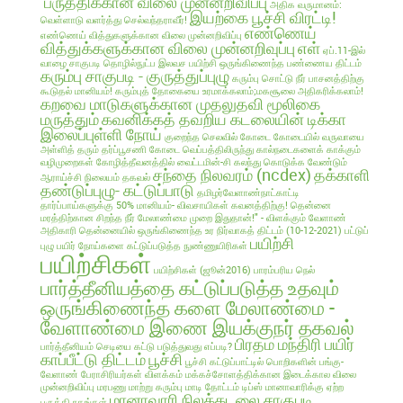
பருத்திக்கான விலை முன்னறிவிப்பு
அதிக வருமானம்:
இயற்கை பூச்சி விரட்டி!
வெள்ளாடு வளர்த்து செல்வந்தராவீர்!
எண்ணெய்
எண்ணெய் வித்துகளுக்கான விலை முன்னறிவிப்பு
வித்துக்களுக்கான விலை முன்னறிவுப்பு
எள்
ஏப்.11-இல்
வாழை சாகுபடி தொழில்நுட்ப இலவச பயிற்சி
ஒருங்கிணைந்த பண்ணைய திட்டம்
கரும்பு சாகுபடி - குருத்துப்புழு
கரும்பு சொட்டு நீர் பாசனத்திற்கு
கூடுதல் மானியம்!
கரும்புத் தோகையை உரமாக்கலாம்;மகசூலை அதிகரிக்கலாம்!
கறவை மாடுகளுக்கான முதலுதவி மூலிகை
மருத்தும்
கவனிக்கத் தவறிய கடலையின் டிக்கா
இலைப்புள்ளி நோய்
குறைந்த செலவில்
கோடை
கோடையில் வருவாயை
அள்ளித் தரும் தர்ப்பூசணி
கோடை வெப்பத்திலிருந்து கால்நடைகளைக் காக்கும்
வழிமுறைகள்
கோழித்தீவனத்தில் வைட்டமின்-சி கலந்து கொடுக்க வேண்டும்
சந்தை நிலவரம் (ncdex)
தக்காளி
ஆராய்ச்சி நிலையம் தகவல்
தண்டுப்புழு- கட்டுப்பாடு
தமிழர்வேளாண்நாட்காட்டி
தார்ப்பாய்களுக்கு 50% மானியம்- விவசாயிகள் கவனத்திற்கு!
தென்னை
மரத்திற்கான சிறந்த நீர் மேலாண்மை முறை இதுதான்!" - விளக்கும் வேளாண்
அதிகாரி
தென்னையில் ஒருங்கிணைந்த உர நிர்வாகத் திட்டம் (10-12-2021)
பட்டுப்
பயிற்சி
புழு
பயிர் நோய்களை கட்டுப்படுத்த நுண்ணுயிரிகள்
பயிற்சிகள்
பயிற்சிகள் (ஜூன்2016)
பாரம்பரிய நெல்
பார்த்தீனியத்தை கட்டுப்படுத்த உதவும்
ஒருங்கிணைந்த களை மேலாண்மை -
வேளாண்மை இணை இயக்குநர் தகவல்
பிரதம மந்திரி பயிர்
பார்த்தீனியம் செடியை கட்டு படுத்துவது எப்படி?
காப்பீட்டு திட்டம்
பூச்சி
பூச்சி கட்டுப்பாட்டில் பொறிகளின் பங்கு-
வேளாண் பேராசிரியர்கள் விளக்கம்
மக்கச்சோளத்திக்கான இடைக்கால விலை
முன்னறிவிப்பு
மரபணு மாற்று கரும்பு
மாடி தோட்டம் டிப்ஸ்
மானாவாரிக்கு ஏற்ற
மானாவாரி நிலக்கடலை சாகுபடி
பருத்தி ரகங்கள்