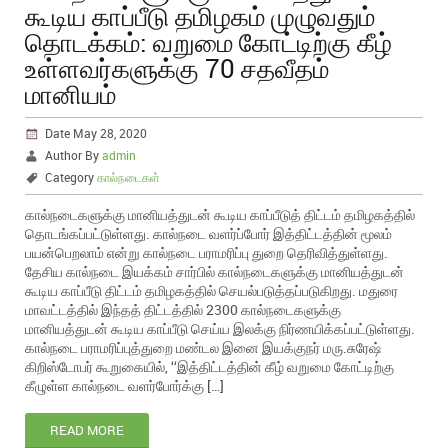
கூடிய காப்பீடு தமிழகம் முழுவதும்
தொடக்கம்: வறுமை கோட்டிற்கு கீழ்
உள்ளவர்களுக்கு 70 சதவீதம்
மானியம்
Date May 28, 2020
Author By
admin
Category
கால்நடைகள்
கால்நடைகளுக்கு மானியத்துடன் கூடிய காப்பீடுத் திட்டம் தமிழகத்தில்
தொடங்கப்பட்டுள்ளது. கால்நடை வளர்ப்போர் இத்திட்டத்தின் மூலம்
பயன்பெறலாம் என்று கால்நடை பராமரிப்பு துறை தெரிவித்துள்ளது.
தேசிய கால்நடை இயக்கம் சார்பில் கால்நடைகளுக்கு மானியத்துடன்
கூடிய காப்பீடு திட்டம் தமிழகத்தில் செயல்படுத்தப்படுகிறது. மதுரை
மாவட்டத்தில் இந்தத் திட்டத்தில் 2300 கால்நடைகளுக்கு
மானியத்துடன் கூடிய காப்பீடு செய்ய இலக்கு நிர்ணயிக்கப்பட்டுள்ளது.
கால்நடை பராமரிப்புத்துறை மண்டல இனை இயக்குநர் மரு.சுரேஷ்
கிறிஸ்டோபர் கூறுகையில், ‘‘இத்திட்டத்தின் கீழ் வறுமை கோட்டிற்கு
கீழுள்ள கால்நடை வளர்போர்க்கு […]
READ MORE