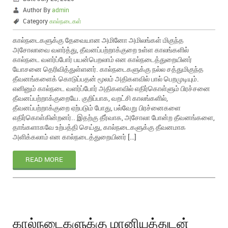
Author By
admin
Category
கால்நடைகள்
கால்நடைகளுக்கு தேவையான அமினோ அமிலங்கள் மிகுந்த
அசோலாவை வளர்த்து, தீவனப்பற்றாக்குறை உள்ள காலங்களில்
கால்நடை வளர்ப்போர் பயன்பெறலாம் என கால்நடைத்துறையினர்
யோசனை தெரிவித்துள்ளனர். கால்நடைகளுக்கு நல்ல சத்துமிகுந்த
தீவனங்களைக் கொடுப்பதன் மூலம் அதிகளவில் பால் பெறமுடியும்.
எனினும் கால்நடை வளர்ப்போர் அதிகளவில் எதிர்கொள்ளும் பிரச்சனை
தீவனப்பற்றாக்குறையே. குறிப்பாக, வறட்சி காலங்களில்,
தீவனப்பற்றாக்குறை ஏற்படும் போது, பல்வேறு பிரச்னைகளை
எதிர்கொள்கின்றனர்.. இதற்கு தீர்வாக, அசோலா போன்ற தீவனங்களை,
தாங்களாகவே உற்பத்தி செய்து, கால்நடைகளுக்கு தீவனமாக
அளிக்கலாம் என கால்நடைத்துறையினர் […]
READ MORE
கால்நடைகளுக்கு மானியத்துடன்