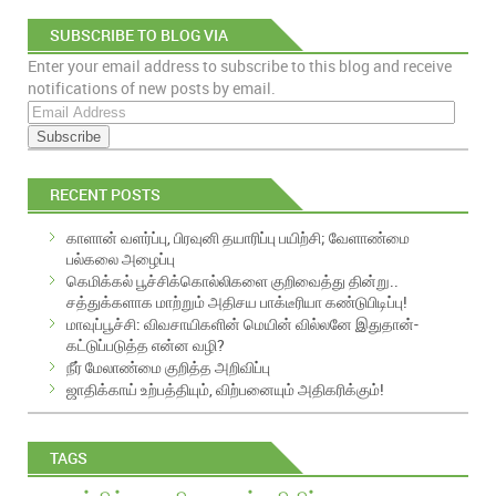
SUBSCRIBE TO BLOG VIA
Enter your email address to subscribe to this blog and receive
EMAIL
notifications of new posts by email.
E
m
a
i
RECENT POSTS
l
A
காளான் வளர்ப்பு, பிரவுனி தயாரிப்பு பயிற்சி; வேளாண்மை
d
பல்கலை அழைப்பு
d
கெமிக்கல் பூச்சிக்கொல்லிகளை குறிவைத்து தின்று..
r
சத்துக்களாக மாற்றும் அதிசய பாக்டீரியா கண்டுபிடிப்பு!
e
மாவுப்பூச்சி: விவசாயிகளின் மெயின் வில்லனே இதுதான்-
s
கட்டுப்படுத்த என்ன வழி?
s
நீர் மேலாண்மை குறித்த அறிவிப்பு
ஜாதிக்காய் உற்பத்தியும், விற்பனையும் அதிகரிக்கும்!
TAGS