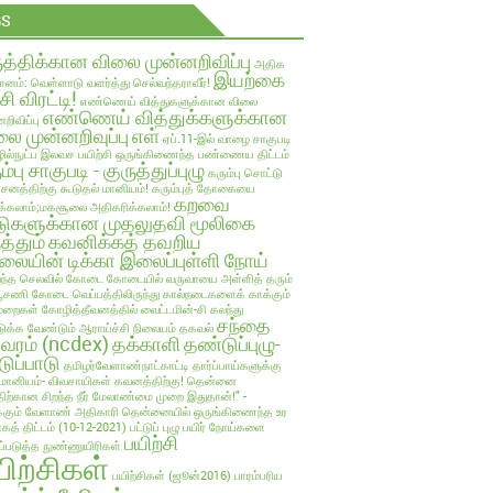
GS
ுத்திக்கான விலை முன்னறிவிப்பு
அதிக
இயற்கை
ானம்: வெள்ளாடு வளர்த்து செல்வந்தராவீர்!
்சி விரட்டி!
எண்ணெய் வித்துகளுக்கான விலை
எண்ணெய் வித்துக்களுக்கான
றிவிப்பு
ை முன்னறிவுப்பு
எள்
ஏப்.11-இல் வாழை சாகுபடி
ல்நுட்ப இலவச பயிற்சி
ஒருங்கிணைந்த பண்ணைய திட்டம்
ம்பு சாகுபடி - குருத்துப்புழு
கரும்பு சொட்டு
பாசனத்திற்கு கூடுதல் மானியம்!
கரும்புத் தோகையை
கறவை
க்கலாம்;மகசூலை அதிகரிக்கலாம்!
டுகளுக்கான முதலுதவி மூலிகை
த்தும்
கவனிக்கத் தவறிய
லையின் டிக்கா இலைப்புள்ளி நோய்
ந்த செலவில்
கோடை
கோடையில் வருவாயை அள்ளித் தரும்
்பூசணி
கோடை வெப்பத்திலிருந்து கால்நடைகளைக் காக்கும்
ுறைகள்
கோழித்தீவனத்தில் வைட்டமின்-சி கலந்து
சந்தை
க்க வேண்டும் ஆராய்ச்சி நிலையம் தகவல்
லவரம் (ncdex)
தக்காளி
தண்டுப்புழு-
டுப்பாடு
தமிழர்வேளாண்நாட்காட்டி
தார்ப்பாய்களுக்கு
மானியம்- விவசாயிகள் கவனத்திற்கு!
தென்னை
திற்கான சிறந்த நீர் மேலாண்மை முறை இதுதான்!" -
்கும் வேளாண் அதிகாரி
தென்னையில் ஒருங்கிணைந்த உர
ாகத் திட்டம் (10-12-2021)
பட்டுப் புழு
பயிர் நோய்களை
பயிற்சி
ுப்படுத்த நுண்ணுயிரிகள்
யிற்சிகள்
பயிற்சிகள் (ஜூன்2016)
பாரம்பரிய