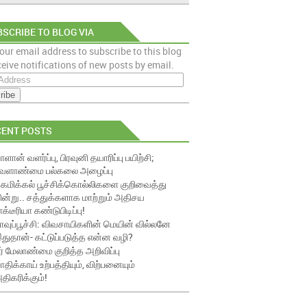
SCRIBE TO BLOG VIA
our email address to subscribe to this blog
AIL
eive notifications of new posts by email.
CENT POSTS
ாளான் வளர்ப்பு, பிரவுனி தயாரிப்பு பயிற்சி;
ேளாண்மை பல்கலை அழைப்பு
ெமிக்கல் பூச்சிக்கொல்லிகளை குறிவைத்து
ின்று.. சத்துக்களாக மாற்றும் அதிசய
ாக்டீரியா கண்டுபிடிப்பு!
ாவுப்பூச்சி: விவசாயிகளின் மெயின் வில்லனே
துதான்- கட்டுப்படுத்த என்ன வழி?
ீர் மேலாண்மை குறித்த அறிவிப்பு
ாதிக்காய் உற்பத்தியும், விற்பனையும்
திகரிக்கும்!