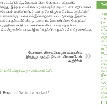
 சட்டத்தின் கீழ், வேளாண் விளைபொருட்கள் பட்டியலில்
TA
ட்டிருக்கிறது. இந்த நடவடிக்கை உழவர்களுக்கு கடுமையான பாதிப்புகளை
தல் செய்யும் வணிகர்கள், அவ்வாறு கொள்முதல் செய்யும் பருத்தியின்
பர
 விலக்களிக்கும் வகையில் இவ்வாறு செய்யப்பட்டுள்ளது. இதனால்
வரும
காமல் போகும் வாய்ப்புள்ளது! அதனால், வேளாண் விளைபொருட்கள்
பூச
். பருத்திக்கு கட்டுபடியாகும் விலை கிடைப்பதை உறுதி செய்ய
முன்ன
வில
சே கொள்முதல் செய்ய தமிழ்நாடு பருத்திக் கழகம் என்ற நிறுவனத்தை
தொழி
கரு
நீர் 
உரமா
மா
மரு
வேளாண் விளைபொருள் பட்டியலில்
கட
இருந்து பருத்தி நீக்கம்: விவசாயிகள்
குறை
அதிர்ச்சி
தர்ப
வழிம
ியை நீக்கியது தவறு - அன்புமணி ட்வீட்!!!
கொடு
நி
கட்
50% 
மரத்
விளக
d.
Required fields are marked
*
நிர்வ
கட்ட
ப