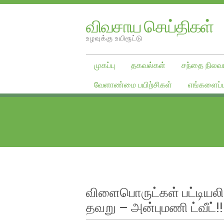
விவசாய செய்திகள்
உழவுக்கு உயிரூட்டு
முகப்பு
தகவல்கள்
சந்தை நிலவர
வேளாண்மை பயிற்சிகள்
எங்களைப்ப
விளைபொருட்கள் பட்டியலில
தவறு – அன்புமணி ட்வீட்!!