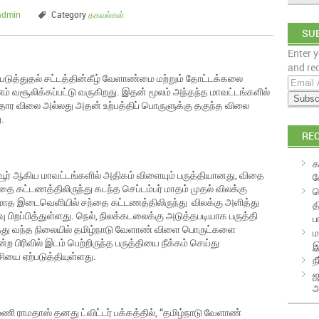
admin
Category
தகவல்கள்
SUB
Enter y
EM
and rec
ுத்துதல் சட்டத்தின்கீழ் வேளாண்மை மற்றும் தோட்டக்கலை
E
வசூலிக்கப்பட்டு வருகிறது. இதன் மூலம் அந்தந்த மாவட்டங்களில்
m
ஆதார விலை அல்லது அதன் உற்பத்திப் பொருளுக்கு தகுந்த விலை
a
.
i
RE
l
A
க
d
ாவூர் ஆகிய மாவட்டங்களில் அதிகம் விளையும் பருத்தியானது, விதை
வ
d
சந்தை கட்டணத்திலிருந்து கடந்த செப்டம்பர் மாதம் முதல் விலக்கு
க
r
மாத இடைவெளியில் சந்தை கட்டணத்திலிருந்து விலக்கு அளித்து
த
e
ு பிறப்பித்துள்ளது. நெல், நிலக்கடலைக்கு அடுத்தபடியாக பருத்தி
ப
s
்து வந்த நிலையில் தமிழ்நாடு வேளாண் விளை பொருட்களை
ம
s
்ற பிரிவில் இடம் பெற்றிருந்த பருத்தியை நீக்கம் செய்து
இ
சியை ஏற்படுத்தியுள்ளது.
ந
ஜ
அ
ராமதாஸ் தனது ட்விட்டர் பக்கத்தில், “தமிழ்நாடு வேளாண்