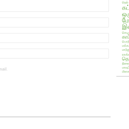
நெல்
கட
ஒ
ம
இண
செடி
காப
பொறி
மக்க
மாற்ற
ரகங்
தொ
நிலை
மாவு
ail.
மிளக