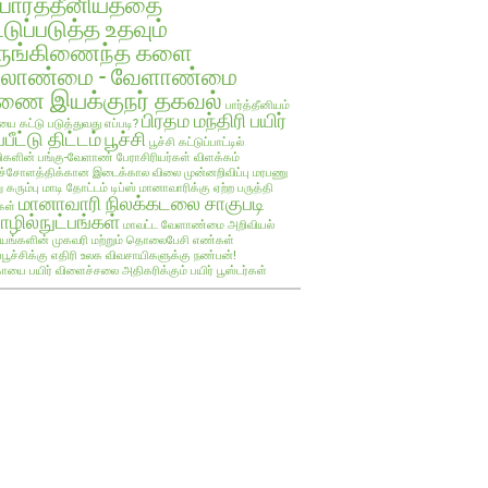
பார்த்தீனியத்தை
்டுப்படுத்த உதவும்
ருங்கிணைந்த களை
ேலாண்மை - வேளாண்மை
ை இயக்குநர் தகவல்
பார்த்தீனியம்
பிரதம மந்திரி பயிர்
யை கட்டு படுத்துவது எப்படி?
்பீட்டு திட்டம்
பூச்சி
பூச்சி கட்டுப்பாட்டில்
களின் பங்கு-வேளாண் பேராசிரியர்கள் விளக்கம்
ச்சோளத்திக்கான இடைக்கால விலை முன்னறிவிப்பு
மரபணு
ு கரும்பு
மாடி தோட்டம் டிப்ஸ்
மானாவாரிக்கு ஏற்ற பருத்தி
மானாவாரி நிலக்கடலை சாகுபடி
கள்
ழில்நுட்பங்கள்
மாவட்ட வேளாண்மை அறிவியல்
யங்களின் முகவரி மற்றும் தொலைபேசி எண்கள்
ப்பூச்சிக்கு எதிரி உலக விவசாயிகளுக்கு நண்பன்!
ாயை பயிர்
விளைச்சலை அதிகரிக்கும் பயிர் பூஸ்டர்கள்