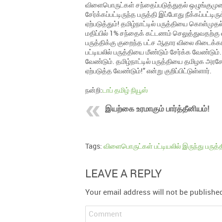
விளைபொருட்கள் சந்தைப்படுத்துதல் ஒழுங்குமுறை
சேர்க்கப்பட்டிருந்த பருத்தி இப்போது நீக்கப்ப
ஏற்படுத்தும்! தமிழ்நாட்டில் பருத்தியை கொள்மு
மதிப்பில் 1% சந்தைக் கட்டணம் செலுத்துவதற்கு
பருத்திக்கு குறைந்த பட்ச ஆதார விலை கிடைக்
பட்டியலில் பருத்தியை மீண்டும் சேர்க்க வேண்டும
வேண்டும். தமிழ்நாட்டில் பருத்தியை தமிழக அர
ஏற்படுத்த வேண்டும்!” என்று குறிப்பிட்டுள்ளார்.
நன்றி:
டாப் தமிழ் நியூஸ்
இயற்கை உரமாகும் பார்த்தீனியம்!
Tags:
விளைபொருட்கள் பட்டியலில் இருந்து பருத்த
LEAVE A REPLY
Your email address will not be publishe
Comment