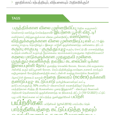
ஜாதிக்காய் உற்பத்தியும், விற்பனையும் அதிகரிக்கும்!
TAGS
பருத்திக்கான விலை முன்னறிவிப்பு
அதிக வருமானம்:
இயற்கை பூச்சி விரட்டி!
வெள்ளாடு வளர்த்து செல்வந்தராவீர்!
எண்ணெய்
எண்ணெய் வித்துகளுக்கான விலை முன்னறிவிப்பு
வித்துக்களுக்கான விலை முன்னறிவுப்பு
எள்
ஏப்.11-இல்
வாழை சாகுபடி தொழில்நுட்ப இலவச பயிற்சி
ஒருங்கிணைந்த பண்ணைய திட்டம்
கரும்பு சாகுபடி - குருத்துப்புழு
கரும்பு சொட்டு நீர் பாசனத்திற்கு
கூடுதல் மானியம்!
கரும்புத் தோகையை உரமாக்கலாம்;மகசூலை அதிகரிக்கலாம்!
கறவை மாடுகளுக்கான முதலுதவி மூலிகை
மருத்தும்
கவனிக்கத் தவறிய கடலையின் டிக்கா
இலைப்புள்ளி நோய்
குறைந்த செலவில்
கோடை
கோடையில் வருவாயை
அள்ளித் தரும் தர்ப்பூசணி
கோடை வெப்பத்திலிருந்து கால்நடைகளைக் காக்கும்
வழிமுறைகள்
கோழித்தீவனத்தில் வைட்டமின்-சி கலந்து கொடுக்க வேண்டும்
சந்தை நிலவரம் (ncdex)
தக்காளி
ஆராய்ச்சி நிலையம் தகவல்
தண்டுப்புழு- கட்டுப்பாடு
தமிழர்வேளாண்நாட்காட்டி
தார்ப்பாய்களுக்கு 50% மானியம்- விவசாயிகள் கவனத்திற்கு!
தென்னை
மரத்திற்கான சிறந்த நீர் மேலாண்மை முறை இதுதான்!" - விளக்கும் வேளாண்
அதிகாரி
தென்னையில் ஒருங்கிணைந்த உர நிர்வாகத் திட்டம் (10-12-2021)
பட்டுப்
பயிற்சி
புழு
பயிர் நோய்களை கட்டுப்படுத்த நுண்ணுயிரிகள்
பயிற்சிகள்
பயிற்சிகள் (ஜூன்2016)
பாரம்பரிய நெல்
பார்த்தீனியத்தை கட்டுப்படுத்த உதவும்
ஒருங்கிணைந்த களை மேலாண்மை -