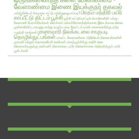
வேளாண்மை இணை இயக்குநர் தகவல்
பிரதம மந்திரி பயிர்
பார்த்தீனியம் செடியை கட்டு படுத்துவது எப்படி?
காப்பீட்டு திட்டம்
பூச்சி
பூச்சி கட்டுப்பாட்டில் பொறிகளின் பங்கு-
வேளாண் பேராசிரியர்கள் விளக்கம்
மக்கச்சோளத்திக்கான இடைக்கால விலை
முன்னறிவிப்பு
மரபணு மாற்று கரும்பு
மாடி தோட்டம் டிப்ஸ்
மானாவாரிக்கு ஏற்ற
மானாவாரி நிலக்கடலை சாகுபடி
பருத்தி ரகங்கள்
தொழில்நுட்பங்கள்
மாவட்ட வேளாண்மை அறிவியல் நிலையங்களின்
முகவரி மற்றும் தொலைபேசி எண்கள்
மாவுப்பூச்சிக்கு எதிரி உலக
விவசாயிகளுக்கு நண்பன்!
மிளகாயை பயிர்
விளைச்சலை அதிகரிக்கும் பயிர்
பூஸ்டர்கள்