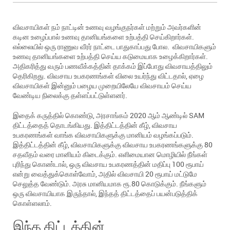
விவசாயிகள் நம் நாட்டின் உணவு வழங்குநர்கள் மற்றும் அவர்களின்
கடின உழைப்பால் உணவு தானியங்களை உற்பத்தி செய்கிறார்கள்.
எல்லையில் ஒரு ராணுவ வீரர் நாட்டை பாதுகாப்பது போல. விவசாயிகளும்
உணவு தானியங்களை உற்பத்தி செய்ய கடுமையாக உழைக்கிறார்கள்.
அதிகரித்து வரும் பணவீக்கத்தின் தாக்கம் இப்போது விவசாயத்திலும்
தெரிகிறது. விவசாய உபகரணங்கள் விலை உயர்ந்து விட்டதால், ஏழை
விவசாயிகள் இன்னும் பழைய முறையிலேயே விவசாயம் செய்ய
வேண்டிய நிலைக்கு தள்ளப்பட்டுள்ளனர்.
இதைக் கருத்தில் கொண்டு, அரசாங்கம் 2020 ஆம் ஆண்டில் SAM
திட்டத்தைத் தொடங்கியது. இத்திட்டத்தின் கீழ், விவசாய
உபகரணங்கள் வாங்க விவசாயிகளுக்கு மானியம் வழங்கப்படும்.
இத்திட்டத்தின் கீழ், விவசாயிகளுக்கு விவசாய உபகரணங்களுக்கு 80
சதவீதம் வரை மானியம் கிடைக்கும். எளிமையான மொழியில் நீங்கள்
புரிந்து கொண்டால், ஒரு விவசாய உபகரணத்தின் மதிப்பு 100 ரூபாய்
என்று வைத்துக்கொள்வோம், அதில் விவசாயி 20 ரூபாய் மட்டுமே
செலுத்த வேண்டும். அரசு மானியமாக ரூ.80 கொடுக்கும். நீங்களும்
ஒரு விவசாயியாக இருந்தால், இந்தத் திட்டத்தைப் பயன்படுத்திக்
கொள்ளலாம்.
இந்த திட்டத்தின்