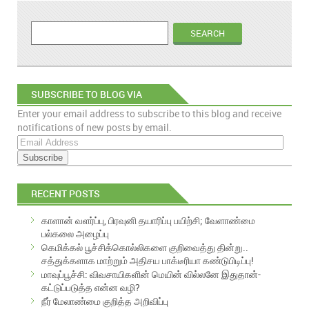
SUBSCRIBE TO BLOG VIA
Enter your email address to subscribe to this blog and receive
EMAIL
notifications of new posts by email.
E
m
a
i
RECENT POSTS
l
A
காளான் வளர்ப்பு, பிரவுனி தயாரிப்பு பயிற்சி; வேளாண்மை
d
பல்கலை அழைப்பு
d
கெமிக்கல் பூச்சிக்கொல்லிகளை குறிவைத்து தின்று..
r
சத்துக்களாக மாற்றும் அதிசய பாக்டீரியா கண்டுபிடிப்பு!
e
மாவுப்பூச்சி: விவசாயிகளின் மெயின் வில்லனே இதுதான்-
s
கட்டுப்படுத்த என்ன வழி?
s
நீர் மேலாண்மை குறித்த அறிவிப்பு