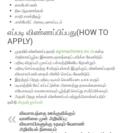
கைபேசி எண்
நில ஆவணங்கள்
சாதி சான்றிதழ்
பாஸ்போர்ட் அளவு புகைப்படம்
எப்படி விண்ணப்பிப்பது(HOW TO
APPLY)
முதலில் விண்ணப்பதாரர்
agrimachinery.nic.in
என்ற
அதிகாரப்பூர்வ இணையதளத்தைப் பார்க்க வேண்டும்.
பதிவு விருப்பம் முகப்புப் பக்கத்திலேயே தோன்றும்.
பதிவு செய்வதற்கு 4 விருப்பங்கள் இருக்கும், விண்ணப்பதாரர்
விவசாயி என்பதைக் கிளிக் செய்ய வேண்டும்.
இதற்குப் பிறகு பதிவு படிவம் வெளிப்படையாக வரும்.
படிவத்தில் கேட்கப்பட்டுள்ள அனைத்து தகவல்களையும்
சரியாகவும் கவனமாகவும் பூர்த்தி செய்து சமர்ப்பிக்கவும்.
அதன் பிறகு உங்கள் விண்ணப்பம் ஏற்றுக்கொள்ளப்படும்.
நன்றி:
கிருஷி ஜாக்ரன்
விவசாயத்தை ஊக்குவிக்கும்
வானிலை முன் அறிவிப்பு:
விவசாயிகளுக்கு உதவும் வேளாண்
அறிவியல் நிலையம்