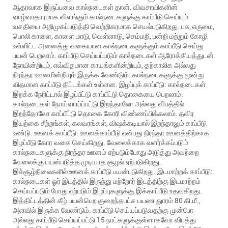
ஆதரவாக இருப்பவை கால்நடைகள் தான். விவசாயிகளின்
வாழ்வாதாரமாக விளங்கும் கால்நடைகளுக்கு காப்பீடு செய்யும்
வசதியை அறிமுகப்படுத்தி வெற்றிகரமாக செயல்படுகிறது. பசு, எருமை,
பொலி காளை, காளை மாடு, வெள்ளாடு, செம்மறி, பன்றி மற்றும் கோழி
உள்ளிட்ட அனைத்து வகையான கால்நடைகளுக்கும் காப்பீடு செய்து
பயன் பெறலாம். காப்பீடு செய்யப்படும் கால்நடைகள் ஆரோக்கியத்துடன்
நோயின்றியும், எவ்விதமான காயங்களின்றியும், தற்காலிக அல்லது
நிரந்தர ஊனமின்றியும் இருக்க வேண்டும். கால்நடைகளுக்கு மூன்று
விதமான காப்பீடு திட்டங்கள் உள்ளன. இழப்புக் காப்பீடு: கால்நடைகள்
இறக்க நேரிட்டால் இழப்பீட்டு காப்பீட்டு தொகையை பெறலாம்.
கால்நடைகள் நோய்வாய்ப்பட்டு இறந்தாலோ அல்லது விபத்தில்
இறந்தோலோ காப்பீட்டு தொகை கோரி விண்ணப்பிக்கலாம். தவிர
இயற்கை சீற்றங்கள், கலவரங்கள், விஷக்கடியால் இறந்தாலும் காப்பீடு
உண்டு. ஊனக் காப்பீடு: ஊனக்காப்பீடு என்பது நிரந்தர ஊனத்திற்காக
இழப்பீடு கோர வகை செய்கிறது. வேலைக்காக வளர்க்கப்படும்
கால்நடைகளுக்கு நிரந்தர ஊனம் ஏற்படும்போது அடுத்து அவற்றை
வேலைக்கு பயன்படுத்த முடியாத சூழல் ஏற்படுகிறது.
இச்சூழ்நிலைகளில் ஊனக் காப்பீடு பயன்படுகிறது. இடமாற்றக் காப்பீடு:
கால்நடைகள் ஓர் இடத்தில் இருந்து மற்றோர் இடத்திற்கு இடமாற்றம்
செய்யப்படும் போது ஏற்படும் இழப்புகளுக்கு இக்காப்பீடு உதவுகிறது.
இத்திட்டத்தின் கீழ் பயன்பெற குறைந்தபட்ச பயண துாரம் 80 கி.மீ.,
அளவில் இருக்க வேண்டும். காப்பீடு செய்யப்படுவதற்கு முன்போ
அல்லது காப்பீடு செய்யப்பட்டு 15 நாட்களுக்குள்ளாகவோ விபத்து