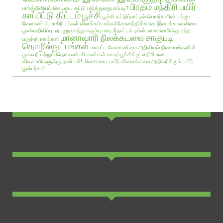
பிரதம மந்திரி பயிர்
பார்த்தீனியம் செடியை கட்டு படுத்துவது எப்படி?
காப்பீட்டு திட்டம்
பூச்சி
பூச்சி கட்டுப்பாட்டில் பொறிகளின் பங்கு-
வேளாண் பேராசிரியர்கள் விளக்கம்
மக்கச்சோளத்திக்கான இடைக்கால விலை
முன்னறிவிப்பு
மரபணு மாற்று கரும்பு
மாடி தோட்டம் டிப்ஸ்
மானாவாரிக்கு ஏற்ற
மானாவாரி நிலக்கடலை சாகுபடி
பருத்தி ரகங்கள்
தொழில்நுட்பங்கள்
மாவட்ட வேளாண்மை அறிவியல் நிலையங்களின்
முகவரி மற்றும் தொலைபேசி எண்கள்
மாவுப்பூச்சிக்கு எதிரி உலக
விவசாயிகளுக்கு நண்பன்!
மிளகாயை பயிர்
விளைச்சலை அதிகரிக்கும் பயிர்
பூஸ்டர்கள்