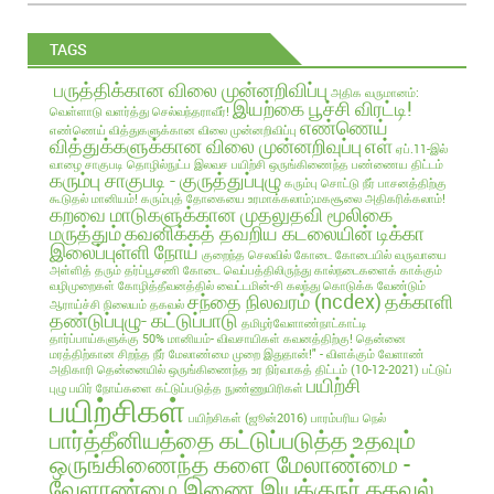
TAGS
பருத்திக்கான விலை முன்னறிவிப்பு
அதிக வருமானம்:
இயற்கை பூச்சி விரட்டி!
வெள்ளாடு வளர்த்து செல்வந்தராவீர்!
எண்ணெய்
எண்ணெய் வித்துகளுக்கான விலை முன்னறிவிப்பு
வித்துக்களுக்கான விலை முன்னறிவுப்பு
எள்
ஏப்.11-இல்
வாழை சாகுபடி தொழில்நுட்ப இலவச பயிற்சி
ஒருங்கிணைந்த பண்ணைய திட்டம்
கரும்பு சாகுபடி - குருத்துப்புழு
கரும்பு சொட்டு நீர் பாசனத்திற்கு
கூடுதல் மானியம்!
கரும்புத் தோகையை உரமாக்கலாம்;மகசூலை அதிகரிக்கலாம்!
கறவை மாடுகளுக்கான முதலுதவி மூலிகை
மருத்தும்
கவனிக்கத் தவறிய கடலையின் டிக்கா
இலைப்புள்ளி நோய்
குறைந்த செலவில்
கோடை
கோடையில் வருவாயை
அள்ளித் தரும் தர்ப்பூசணி
கோடை வெப்பத்திலிருந்து கால்நடைகளைக் காக்கும்
வழிமுறைகள்
கோழித்தீவனத்தில் வைட்டமின்-சி கலந்து கொடுக்க வேண்டும்
சந்தை நிலவரம் (ncdex)
தக்காளி
ஆராய்ச்சி நிலையம் தகவல்
தண்டுப்புழு- கட்டுப்பாடு
தமிழர்வேளாண்நாட்காட்டி
தார்ப்பாய்களுக்கு 50% மானியம்- விவசாயிகள் கவனத்திற்கு!
தென்னை
மரத்திற்கான சிறந்த நீர் மேலாண்மை முறை இதுதான்!" - விளக்கும் வேளாண்
அதிகாரி
தென்னையில் ஒருங்கிணைந்த உர நிர்வாகத் திட்டம் (10-12-2021)
பட்டுப்
பயிற்சி
புழு
பயிர் நோய்களை கட்டுப்படுத்த நுண்ணுயிரிகள்
பயிற்சிகள்
பயிற்சிகள் (ஜூன்2016)
பாரம்பரிய நெல்
பார்த்தீனியத்தை கட்டுப்படுத்த உதவும்
ஒருங்கிணைந்த களை மேலாண்மை -
வேளாண்மை இணை இயக்குநர் தகவல்