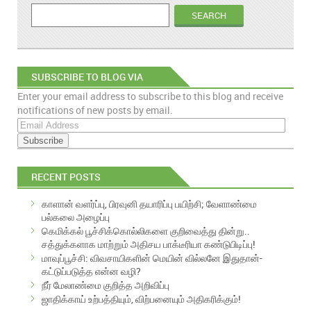
SUBSCRIBE TO BLOG VIA
Enter your email address to subscribe to this blog and receive
EMAIL
notifications of new posts by email.
E
m
a
i
RECENT POSTS
l
A
காளான் வளர்ப்பு, பிரவுனி தயாரிப்பு பயிற்சி; வேளாண்மை
d
பல்கலை அழைப்பு
d
கெமிக்கல் பூச்சிக்கொல்லிகளை குறிவைத்து தின்று..
r
சத்துக்களாக மாற்றும் அதிசய பாக்டீரியா கண்டுபிடிப்பு!
e
மாவுப்பூச்சி: விவசாயிகளின் மெயின் வில்லனே இதுதான்-
s
கட்டுப்படுத்த என்ன வழி?
s
நீர் மேலாண்மை குறித்த அறிவிப்பு
ஜாதிக்காய் உற்பத்தியும், விற்பனையும் அதிகரிக்கும்!