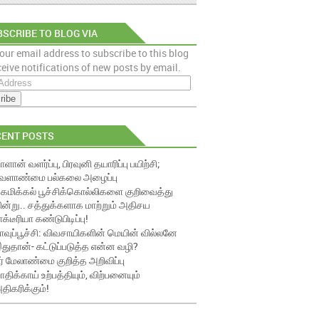
SCRIBE TO BLOG VIA
our email address to subscribe to this blog
AIL
eive notifications of new posts by email.
CENT POSTS
ாளான் வளர்ப்பு, பிரவுனி தயாரிப்பு பயிற்சி;
ேளாண்மை பல்கலை அழைப்பு
ெமிக்கல் பூச்சிக்கொல்லிகளை குறிவைத்து
ின்று.. சத்துக்களாக மாற்றும் அதிசய
ாக்டீரியா கண்டுபிடிப்பு!
ாவுப்பூச்சி: விவசாயிகளின் மெயின் வில்லனே
துதான்- கட்டுப்படுத்த என்ன வழி?
ீர் மேலாண்மை குறித்த அறிவிப்பு
ாதிக்காய் உற்பத்தியும், விற்பனையும்
திகரிக்கும்!