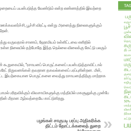
TA
முறையைப் பயன்படுத்த வேண்டும் என்ற எண்ணத்தில் இவற்றை
பர
வரும
், ஊக்கவளர்ச்சி, பூச்சி விரட்டி என்று அனைத்து நிலைகளுக்கும்
பூச
றேன்.
முன்ன
வில
தொழி
்த்து வருவதால் சாணம், ஹோமியம் உள்ளிட்டவை எளிதில்
கரு
 உள்ள நிலையில் தற்போதே இந்த நெல்லை விலைக்கு கேட்டு பலரும்
நீர் 
உரமா
மா
மரு
் கூறுகையில், “ரசாயனப் பொருட்களைப் பயன்படுத்தாவிட்டால்
கட
ப்பரேட் நிறுவனங்கள் தவறான தகவல்களைப் பரப்புகின்றன. மீன்,
குறை
ளிட்ட இயற்கையான பொருட்களை வைத்து ரசாயனத்திற்கு மாற்றாக
தர்ப
வழிம
கொடு
நி
் பரிதவிக்கும் விவசாயிகளுக்கு மத்தியில் மகசூலுக்கு முன்பே
கட்
தின் மீதான ஆர்வத்தையே காட்டுகிறது.
50% 
மரத்
விளக
நிர்வ
கட்ட
பழங்கள் சாகுபடி பரப்பு அதிகரிக்க
ப
திட்டம் தோட்டக்கலைத் துறை