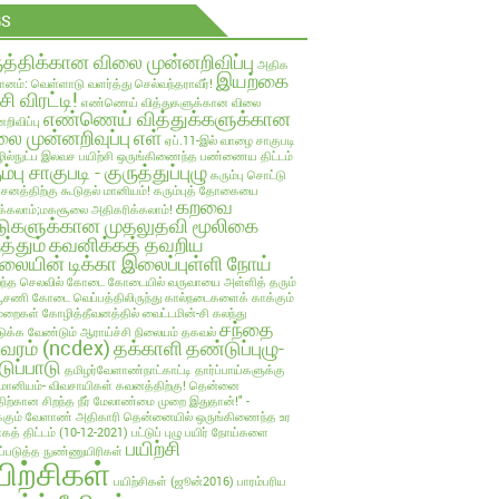
GS
ுத்திக்கான விலை முன்னறிவிப்பு
அதிக
இயற்கை
ானம்: வெள்ளாடு வளர்த்து செல்வந்தராவீர்!
்சி விரட்டி!
எண்ணெய் வித்துகளுக்கான விலை
எண்ணெய் வித்துக்களுக்கான
றிவிப்பு
ை முன்னறிவுப்பு
எள்
ஏப்.11-இல் வாழை சாகுபடி
ல்நுட்ப இலவச பயிற்சி
ஒருங்கிணைந்த பண்ணைய திட்டம்
ம்பு சாகுபடி - குருத்துப்புழு
கரும்பு சொட்டு
பாசனத்திற்கு கூடுதல் மானியம்!
கரும்புத் தோகையை
கறவை
க்கலாம்;மகசூலை அதிகரிக்கலாம்!
டுகளுக்கான முதலுதவி மூலிகை
த்தும்
கவனிக்கத் தவறிய
லையின் டிக்கா இலைப்புள்ளி நோய்
ந்த செலவில்
கோடை
கோடையில் வருவாயை அள்ளித் தரும்
்பூசணி
கோடை வெப்பத்திலிருந்து கால்நடைகளைக் காக்கும்
ுறைகள்
கோழித்தீவனத்தில் வைட்டமின்-சி கலந்து
சந்தை
க்க வேண்டும் ஆராய்ச்சி நிலையம் தகவல்
லவரம் (ncdex)
தக்காளி
தண்டுப்புழு-
டுப்பாடு
தமிழர்வேளாண்நாட்காட்டி
தார்ப்பாய்களுக்கு
மானியம்- விவசாயிகள் கவனத்திற்கு!
தென்னை
திற்கான சிறந்த நீர் மேலாண்மை முறை இதுதான்!" -
்கும் வேளாண் அதிகாரி
தென்னையில் ஒருங்கிணைந்த உர
ாகத் திட்டம் (10-12-2021)
பட்டுப் புழு
பயிர் நோய்களை
பயிற்சி
ுப்படுத்த நுண்ணுயிரிகள்
யிற்சிகள்
பயிற்சிகள் (ஜூன்2016)
பாரம்பரிய