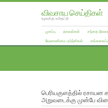
விவசாய செய்திகள்
உழவுக்கு உயிரூட்டு
முகப்பு
தகவல்கள்
சந்தை நிலவர
வேளாண்மை பயிற்சிகள்
எங்களைப்ப
பெரியகுளத்தில் ரசாயன கல
அறுவடைக்கு முன்பே வில