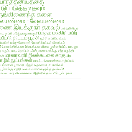
பார்த்தீனியத்தை
்டுப்படுத்த உதவும்
ருங்கிணைந்த களை
ேலாண்மை - வேளாண்மை
ை இயக்குநர் தகவல்
பார்த்தீனியம்
பிரதம மந்திரி பயிர்
யை கட்டு படுத்துவது எப்படி?
்பீட்டு திட்டம்
பூச்சி
பூச்சி கட்டுப்பாட்டில்
களின் பங்கு-வேளாண் பேராசிரியர்கள் விளக்கம்
ச்சோளத்திக்கான இடைக்கால விலை முன்னறிவிப்பு
மரபணு
ு கரும்பு
மாடி தோட்டம் டிப்ஸ்
மானாவாரிக்கு ஏற்ற பருத்தி
மானாவாரி நிலக்கடலை சாகுபடி
கள்
ழில்நுட்பங்கள்
மாவட்ட வேளாண்மை அறிவியல்
யங்களின் முகவரி மற்றும் தொலைபேசி எண்கள்
ப்பூச்சிக்கு எதிரி உலக விவசாயிகளுக்கு நண்பன்!
ாயை பயிர்
விளைச்சலை அதிகரிக்கும் பயிர் பூஸ்டர்கள்