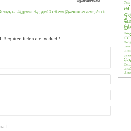
ஆலோசனை
நெல்
கட
ெல் சாகுபடி: அறுவடைக்கு முன்பே விலை நிர்ணயமான சுவாரஸ்யம்
ஒ
ம
இண
செடி
காப
d.
Required fields are marked
*
பொறி
மக்க
மாற்ற
ரகங்
தொ
நிலை
மாவு
மிளக
ail.