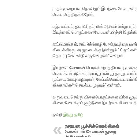
முதல் முறையாக நெல்லிலும் இயற்கை வேளாண் 
விளைவித்திருக்கிறேன்.
பஞ்சகவ்யம், ஜீவாமிர்தம், மீன் அமிலம் என்று உரம
இயற்கைப் பொருட்களையே பயன்படுத்தி இருக்கி
நாட்டுமாடுகள், நாட்டுக்கோழி போன்றவற்றை வளர
கிடைக்கிறது. அறுவடைக்கு இன்னும் 10 நாட்கள்
தொடர்பு கொண்டு வருகின்றனர்” என்றார்.
இயற்கை வேளாண் பொருள் உற்பத்தியாளர் முருகன
விளைச்சல் எடுக்க முடியாது என்பது தவறு. கார்
முட்டை, கோழி கழிவுகள், வேப்பங்கொட்டை உள்
விவசாயிகள் செயல்பட முடியும்” என்றார்.
அறுவடை செய்து விளைபொருட்களை விற்க முடியாமல
விலை கிடைக்கும் சூழ்நிலை இயற்கை விவசாயத்
நன்றி:
இந்து தமிழ்
ரசாயன பூச்சிக்கொல்லிகள்
வேண்டாம் வேளாண்துறை