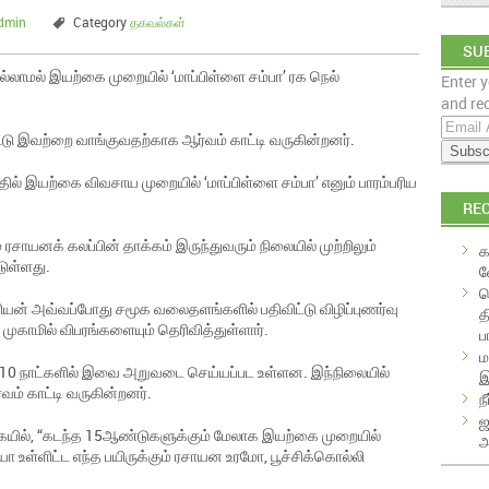
dmin
Category
தகவல்கள்
SUB
ல்லாமல் இயற்கை முறையில் ‘மாப்பிள்ளை சம்பா’ ரக நெல்
Enter y
EM
and rec
E
டு இவற்றை வாங்குவதற்காக ஆர்வம் காட்டி வருகின்றனர்.
m
a
்தில் இயற்கை விவசாய முறையில் ‘மாப்பிள்ளை சம்பா’ எனும் பாரம்பரிய
i
RE
l
A
ாயனக் கலப்பின் தாக்கம் இருந்துவரும் நிலையில் முற்றிலும்
க
d
டுள்ளது.
வ
d
க
r
ியன் அவ்வப்போது சமூக வலைதளங்களில் பதிவிட்டு விழிப்புணர்வு
த
e
 முகாமில் விபரங்களையும் தெரிவித்துள்ளார்.
ப
s
ம
s
ம் 10 நாட்களில் இவை அறுவடை செய்யப்பட உள்ளன. இந்நிலையில்
இ
ம் காட்டி வருகின்றனர்.
ந
ஜ
ுகையில், “கடந்த 15ஆண்டுகளுக்கும் மேலாக இயற்கை முறையில்
அ
உள்ளிட்ட எந்த பயிருக்கும் ரசாயன உரமோ, பூச்சிக்கொல்லி