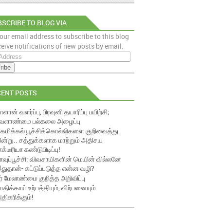
SCRIBE TO BLOG VIA
our email address to subscribe to this blog
AIL
eive notifications of new posts by email.
CENT POSTS
ாளான் வளர்ப்பு, பிரவுனி தயாரிப்பு பயிற்சி;
ேளாண்மை பல்கலை அழைப்பு
ெமிக்கல் பூச்சிக்கொல்லிகளை குறிவைத்து
ின்று.. சத்துக்களாக மாற்றும் அதிசய
ாக்டீரியா கண்டுபிடிப்பு!
ாவுப்பூச்சி: விவசாயிகளின் மெயின் வில்லனே
துதான்- கட்டுப்படுத்த என்ன வழி?
ீர் மேலாண்மை குறித்த அறிவிப்பு
ாதிக்காய் உற்பத்தியும், விற்பனையும்
திகரிக்கும்!