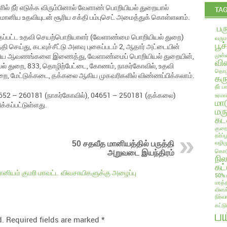
் நீர் எடுக்க விரும்பினால் வேளாண் பொறியியல் துறையால்
TA
 மானிய உதவியுடன் சூரிய சக்தி பம்புசெட் அமைத்துக் கொள்ளலாம்.
பர
தப்பட்ட உதவி செயற்பொறியாளர் (வேளாண்மை பொறியியல் துறை)
வரும
பூச
ி செய்து, கடவுச்சீட்டு அளவு புகைப்படம் 2, ஆதார் அட்டையின்
ல் ஆகிய ஆவணங்களை இணைத்து, வேளாண்மைப் பொறியியல் துறையின்,
முன்ன
வில
் துறை, 833, தொழிற்பேட்டை, கோணம், நாகர்கோவில், உதவி
தொழி
ை, மேட்டுக்கடை, தக்கலை ஆகிய முகவரிகளில் விண்ணப்பிக்கலாம்.
கரு
நீர் 
652 – 260181 (நாகர்கோவில்), 04651 – 250181 (தக்கலை)
உரமா
மா
்கப்பட்டுள்ளது.
மரு
கட
குறை
தர்ப
வழிம
50 சதவீத மானியத்தில் பருத்தி
கொடு
அறுவடை இயந்திரம்
நி
கட்
ானியம் குமரி மாவட்ட விவசாயிகளுக்கு அழைப்பு
50% 
மரத்
விளக
நிர்வ
கட்ட
ப
d.
Required fields are marked
*