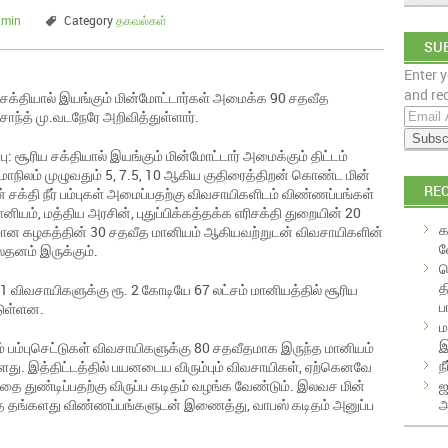
dmin
Category
தகவல்கள்
SUB
Enter y
EM
and rec
ய சக்தியால் இயங்கும் மின்மோட்டார்கள் அமைக்க 90 சதவீத
E
சாந்த் மு.வடநேரே அறிவித்துள்ளார்.
m
a
பு: சூரிய சக்தியால் இயங்கும் மின்மோட்டார் அமைக்கும் திட்டம்
i
், மாநிலம் முழுவதும் 5, 7.5, 10 ஆகிய குதிரைத்திறன் கொண்ட மின்
RE
சக்தி நீர் பம்புகள் அமைப்பதற்கு விவசாயிகளிடம் விண்ணப்பங்கள்
l
ியம், மத்திய அரசின், புதுப்பிக்கத்தக்க எரிசக்தி துறையின் 20
A
க
கிர்மான கழகத்தின் 30 சதவீத மானியம் ஆகியவற்றுடன் விவசாயிகளின்
d
வ
லதனம் இருக்கும்.
d
க
r
த
101 விவசாயிகளுக்கு ரூ. 2 கோடியே 67 லட்சம் மானியத்தில் சூரிய
e
ப
்டுள்ளன.
s
ம
s
இ
 பம்புசெட்டுகள் விவசாயிகளுக்கு 80 சதவீதமாக இருந்த மானியம்
ந
ளது. இத்திட்டத்தில் பயனடைய விரும்பும் விவசாயிகள், ஏற்கெனவே
ஜ
ை துண்டிப்பதற்கு விருப்ப கடிதம் வழங்க வேண்டும். இலவச மின்
அ
ீத தங்களது விண்ணப்பங்களுடன் இணைத்து, வாபஸ் கடிதம் அனுப்ப