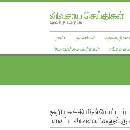
விவசாய செய்திகள்
உழவுக்கு உயிரூட்டு
முகப்பு
தகவல்கள்
சந்தை நிலவர
வேளாண்மை பயிற்சிகள்
எங்களைப்ப
சூரியசக்தி மின்மோட்டார
மாவட்ட விவசாயிகளுக்கு 