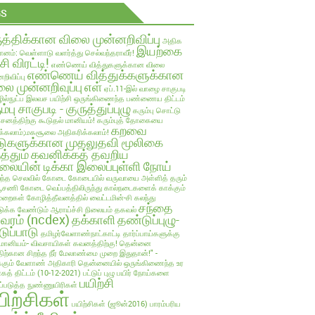
GS
ுத்திக்கான விலை முன்னறிவிப்பு
அதிக
இயற்கை
ானம்: வெள்ளாடு வளர்த்து செல்வந்தராவீர்!
்சி விரட்டி!
எண்ணெய் வித்துகளுக்கான விலை
எண்ணெய் வித்துக்களுக்கான
றிவிப்பு
ை முன்னறிவுப்பு
எள்
ஏப்.11-இல் வாழை சாகுபடி
ல்நுட்ப இலவச பயிற்சி
ஒருங்கிணைந்த பண்ணைய திட்டம்
ம்பு சாகுபடி - குருத்துப்புழு
கரும்பு சொட்டு
பாசனத்திற்கு கூடுதல் மானியம்!
கரும்புத் தோகையை
கறவை
க்கலாம்;மகசூலை அதிகரிக்கலாம்!
டுகளுக்கான முதலுதவி மூலிகை
த்தும்
கவனிக்கத் தவறிய
லையின் டிக்கா இலைப்புள்ளி நோய்
ந்த செலவில்
கோடை
கோடையில் வருவாயை அள்ளித் தரும்
்பூசணி
கோடை வெப்பத்திலிருந்து கால்நடைகளைக் காக்கும்
ுறைகள்
கோழித்தீவனத்தில் வைட்டமின்-சி கலந்து
சந்தை
க்க வேண்டும் ஆராய்ச்சி நிலையம் தகவல்
லவரம் (ncdex)
தக்காளி
தண்டுப்புழு-
டுப்பாடு
தமிழர்வேளாண்நாட்காட்டி
தார்ப்பாய்களுக்கு
மானியம்- விவசாயிகள் கவனத்திற்கு!
தென்னை
திற்கான சிறந்த நீர் மேலாண்மை முறை இதுதான்!" -
்கும் வேளாண் அதிகாரி
தென்னையில் ஒருங்கிணைந்த உர
ாகத் திட்டம் (10-12-2021)
பட்டுப் புழு
பயிர் நோய்களை
பயிற்சி
ுப்படுத்த நுண்ணுயிரிகள்
யிற்சிகள்
பயிற்சிகள் (ஜூன்2016)
பாரம்பரிய