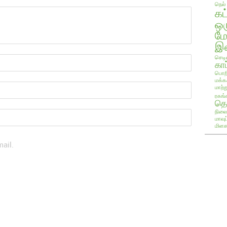
நெல்
கட
ஒ
ம
இண
செடி
காப
பொறி
மக்க
மாற்ற
ரகங்
தொ
நிலை
மாவு
மிளக
ail.