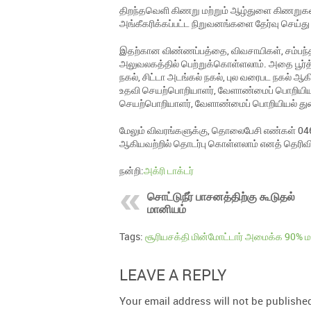
திறந்தவெளி கிணறு மற்றும் ஆழ்துளை கிணறுகளில
அங்கீகரிக்கப்பட்ட நிறுவனங்களை தேர்வு செய்து
இதற்கான விண்ணப்பத்தை, விவசாயிகள், சம்பந்
அலுவலகத்தில் பெற்றுக்கொள்ளலாம். அதை பூர்த்த
நகல், சிட்டா அடங்கல் நகல், புல வரைபட நக
உதவி செயற்பொறியாளர், வேளாண்மைப் பொறியியல
செயற்பொறியாளர், வேளாண்மைப் பொறியியல் துற
மேலும் விவரங்களுக்கு, தொலைபேசி எண்கள் 04
ஆகியவற்றில் தொடர்பு கொள்ளலாம் எனத் தெரிவிக
நன்றி:
அக்ரி டாக்டர்
சொட்டுநீர் பாசனத்திற்கு கூடுதல்
மானியம்
Tags:
சூரியசக்தி மின்மோட்டார் அமைக்க 90% ம
LEAVE A REPLY
Your email address will not be publishe