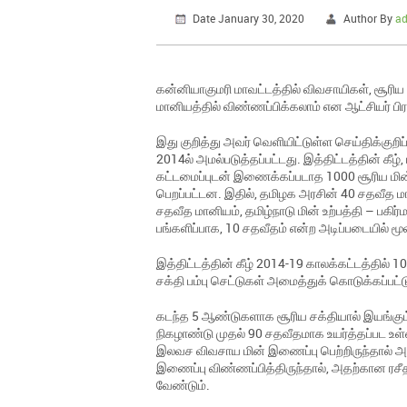
Date January 30, 2020
Author By
a
கன்னியாகுமரி மாவட்டத்தில் விவசாயிகள், சூரி
மானியத்தில் விண்ணப்பிக்கலாம் என ஆட்சியர் பிர
இது குறித்து அவர் வெளியிட்டுள்ள செய்திக்குறிப்
2014ல் அமல்படுத்தப்பட்டது. இத்திட்டத்தின் கீழ
கட்டமைப்புடன் இணைக்கப்படாத 1000 சூரிய மின் 
பெறப்பட்டன. இதில், தமிழக அரசின் 40 சதவீத மான
சதவீத மானியம், தமிழ்நாடு மின் உற்பத்தி – ப
பங்களிப்பாக, 10 சதவீதம் என்ற அடிப்படையில் மூ
இத்திட்டத்தின் கீழ் 2014-19 காலக்கட்டத்தில் 
சக்தி பம்பு செட்டுகள் அமைத்துக் கொடுக்கப்பட
கடந்த 5 ஆண்டுகளாக சூரிய சக்தியால் இயங்கும்
நிகழாண்டு முதல் 90 சதவீதமாக உயர்த்தப்பட உள்
இலவச விவசாய மின் இணைப்பு பெற்றிருந்தால் அத
இணைப்பு விண்ணப்பித்திருந்தால், அதற்கான ரச
வேண்டும்.