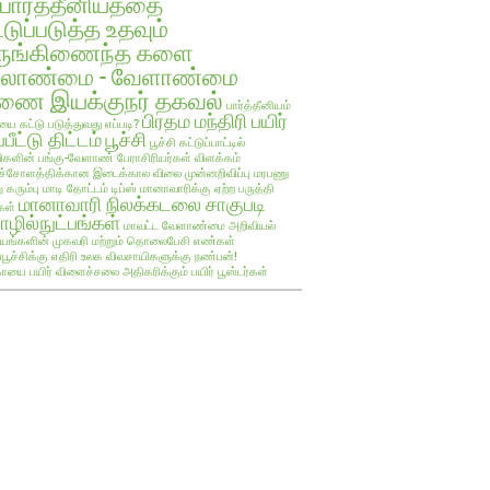
பார்த்தீனியத்தை
்டுப்படுத்த உதவும்
ருங்கிணைந்த களை
ேலாண்மை - வேளாண்மை
ை இயக்குநர் தகவல்
பார்த்தீனியம்
பிரதம மந்திரி பயிர்
யை கட்டு படுத்துவது எப்படி?
்பீட்டு திட்டம்
பூச்சி
பூச்சி கட்டுப்பாட்டில்
களின் பங்கு-வேளாண் பேராசிரியர்கள் விளக்கம்
ச்சோளத்திக்கான இடைக்கால விலை முன்னறிவிப்பு
மரபணு
ு கரும்பு
மாடி தோட்டம் டிப்ஸ்
மானாவாரிக்கு ஏற்ற பருத்தி
மானாவாரி நிலக்கடலை சாகுபடி
கள்
ழில்நுட்பங்கள்
மாவட்ட வேளாண்மை அறிவியல்
யங்களின் முகவரி மற்றும் தொலைபேசி எண்கள்
ப்பூச்சிக்கு எதிரி உலக விவசாயிகளுக்கு நண்பன்!
ாயை பயிர்
விளைச்சலை அதிகரிக்கும் பயிர் பூஸ்டர்கள்