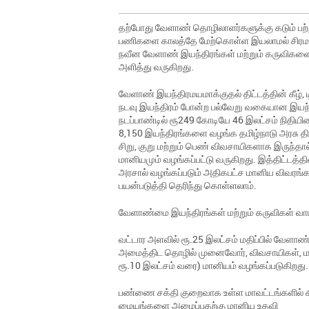
தற்போது வேளாண் தொழிலாளர்களுக்கு கடும் பற்ற
பணிகளை காலத்தே மேற்கொள்ள இயலாமல் சிரமப்
நவீன வேளாண் இயந்திரங்கள் மற்றும் கருவிகளை ப
அளித்து வருகிறது.
வேளாண் இயந்திரமயமாக்குதல் திட்டத்தின் கீழ், டி
நடவு இயந்திரம் போன்ற பல்வேறு வகையான இயந்த
நடப்பாண்டில் ரூ249 கோடியே 46 இலட்சம் நிதி
8,150 இயந்திரங்களை வழங்க தமிழ்நாடு அரசு திட்டம
சிறு, குறு மற்றும் பெண் விவசாயிகளாக இருந்த
மானியமும் வழங்கப்பட்டு வருகிறது. இத்திட்டத்தி
அரசால் வழங்கப்படும் அதிகபட்ச மானிய விவரங
பயன்படுத்தி தெரிந்து கொள்ளலாம்.
வேளாண்மை இயந்திரங்கள் மற்றும் கருவிகள் 
வட்டார அளவில் ரூ.25 இலட்சம் மதிப்பில் வே
அமைத்திட தொழில் முனைவோர், விவசாயிகள், மற்
ரூ.10 இலட்சம் வரை) மானியம் வழங்கப்படுகிறது.
பண்ணை சக்தி குறைவாக உள்ள மாவட்டங்களில்
மையங்களை அமைப்பதற்கு மானிய உதவி