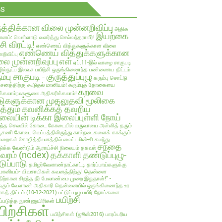
GS
ுத்திக்கான விலை முன்னறிவிப்பு
அதிக
இயற்கை
ானம்: வெள்ளாடு வளர்த்து செல்வந்தராவீர்!
்சி விரட்டி!
எண்ணெய் வித்துகளுக்கான விலை
எண்ணெய் வித்துக்களுக்கான
றிவிப்பு
ை முன்னறிவுப்பு
எள்
ஏப்.11-இல் வாழை சாகுபடி
ல்நுட்ப இலவச பயிற்சி
ஒருங்கிணைந்த பண்ணைய திட்டம்
ம்பு சாகுபடி - குருத்துப்புழு
கரும்பு சொட்டு
பாசனத்திற்கு கூடுதல் மானியம்!
கரும்புத் தோகையை
கறவை
க்கலாம்;மகசூலை அதிகரிக்கலாம்!
டுகளுக்கான முதலுதவி மூலிகை
த்தும்
கவனிக்கத் தவறிய
லையின் டிக்கா இலைப்புள்ளி நோய்
ந்த செலவில்
கோடை
கோடையில் வருவாயை அள்ளித் தரும்
்பூசணி
கோடை வெப்பத்திலிருந்து கால்நடைகளைக் காக்கும்
ுறைகள்
கோழித்தீவனத்தில் வைட்டமின்-சி கலந்து
சந்தை
க்க வேண்டும் ஆராய்ச்சி நிலையம் தகவல்
லவரம் (ncdex)
தக்காளி
தண்டுப்புழு-
டுப்பாடு
தமிழர்வேளாண்நாட்காட்டி
தார்ப்பாய்களுக்கு
மானியம்- விவசாயிகள் கவனத்திற்கு!
தென்னை
திற்கான சிறந்த நீர் மேலாண்மை முறை இதுதான்!" -
்கும் வேளாண் அதிகாரி
தென்னையில் ஒருங்கிணைந்த உர
ாகத் திட்டம் (10-12-2021)
பட்டுப் புழு
பயிர் நோய்களை
பயிற்சி
ுப்படுத்த நுண்ணுயிரிகள்
யிற்சிகள்
பயிற்சிகள் (ஜூன்2016)
பாரம்பரிய