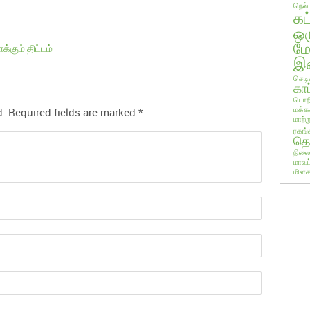
நெல்
கட
ஒ
ம
கும் திட்டம்
இண
செடி
காப
பொறி
மக்க
d.
Required fields are marked
*
மாற்ற
ரகங்
தொ
நிலை
மாவு
மிளக