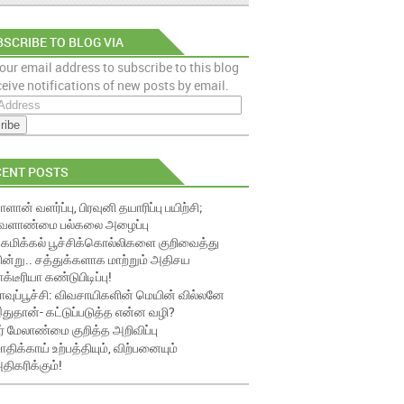
SCRIBE TO BLOG VIA
our email address to subscribe to this blog
AIL
eive notifications of new posts by email.
CENT POSTS
ாளான் வளர்ப்பு, பிரவுனி தயாரிப்பு பயிற்சி;
ேளாண்மை பல்கலை அழைப்பு
ெமிக்கல் பூச்சிக்கொல்லிகளை குறிவைத்து
ின்று.. சத்துக்களாக மாற்றும் அதிசய
ாக்டீரியா கண்டுபிடிப்பு!
ாவுப்பூச்சி: விவசாயிகளின் மெயின் வில்லனே
துதான்- கட்டுப்படுத்த என்ன வழி?
ீர் மேலாண்மை குறித்த அறிவிப்பு
ாதிக்காய் உற்பத்தியும், விற்பனையும்
திகரிக்கும்!