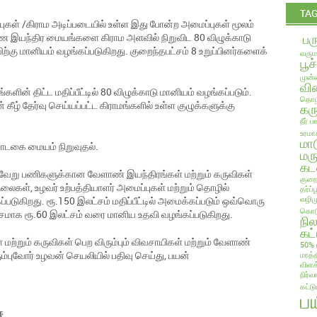
TA
்புகள் /கிராம அடிப்படையில் உள்ள இது போன்ற அமைப்புகள் மூலம்
பர
்ணை இயந்திர மையங்களை கிராம அளவில் நிறுவிட 80 விழுக்காடு
்கு மானியம் வழங்கப்படுகிறது. குறைந்தபட்சம் 8 உறுப்பினர்களைக்
வரும
பூச
முன்ன
வில
் திட்ட மதிப்பீட்டில் 80 விழுக்காடு மானியம் வழங்கப்படும்.
தொழி
கீழ் தேர்வு செய்யப்பட்ட கிராமங்களில் உள்ள குழுக்களுக்கு
கரு
நீர் 
உரமா
மா
வாடகை மையம் நிறுவுதல்.
மரு
கட
பல்வேறு பணிகளுக்கான வேளாண் இயந்திரங்கள் மற்றும் கருவிகள்
குறை
ைகள், உழவர் உற்பத்தியாளர் அமைப்புகள் மற்றும் தொழில்
தர்ப
வழிம
டுகிறது. ரூ.150 இலட்சம் மதிப்பீட்டில் அமைக்கப்படும் ஒவ்வொரு
கொடு
ட்சமாக ரூ.60 இலட்சம் வரை மானிய உதவி வழங்கப்படுகிறது.
நி
கட்
ற்றும் கருவிகள் பெற விரும்பும் விவசாயிகள் மற்றும் வேளாண்
50% 
புவோர் உழவன் செயலியில் பதிவு செய்து, பயன்
மரத்
விளக
நிர்வ
கட்ட
ப
ஈ