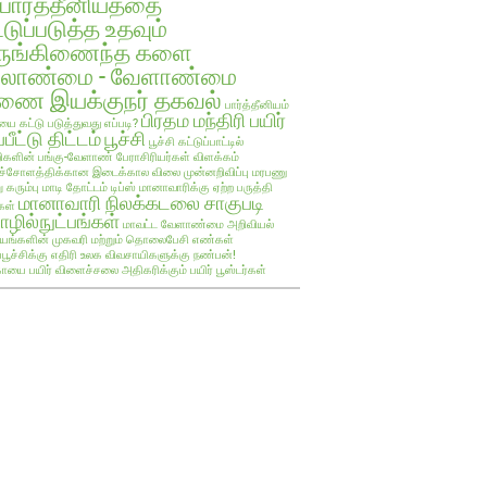
பார்த்தீனியத்தை
்டுப்படுத்த உதவும்
ருங்கிணைந்த களை
ேலாண்மை - வேளாண்மை
ை இயக்குநர் தகவல்
பார்த்தீனியம்
பிரதம மந்திரி பயிர்
யை கட்டு படுத்துவது எப்படி?
்பீட்டு திட்டம்
பூச்சி
பூச்சி கட்டுப்பாட்டில்
களின் பங்கு-வேளாண் பேராசிரியர்கள் விளக்கம்
ச்சோளத்திக்கான இடைக்கால விலை முன்னறிவிப்பு
மரபணு
ு கரும்பு
மாடி தோட்டம் டிப்ஸ்
மானாவாரிக்கு ஏற்ற பருத்தி
மானாவாரி நிலக்கடலை சாகுபடி
கள்
ழில்நுட்பங்கள்
மாவட்ட வேளாண்மை அறிவியல்
யங்களின் முகவரி மற்றும் தொலைபேசி எண்கள்
ப்பூச்சிக்கு எதிரி உலக விவசாயிகளுக்கு நண்பன்!
ாயை பயிர்
விளைச்சலை அதிகரிக்கும் பயிர் பூஸ்டர்கள்