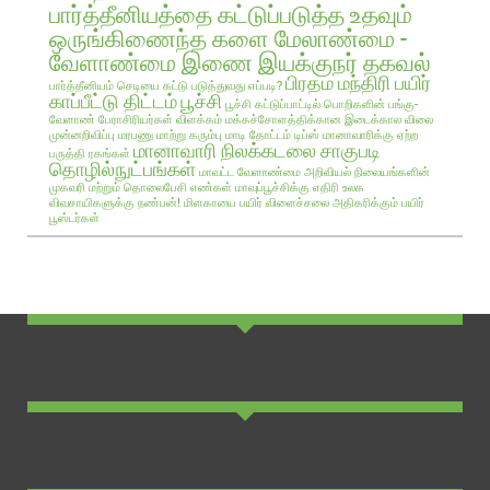
பார்த்தீனியத்தை கட்டுப்படுத்த உதவும்
ஒருங்கிணைந்த களை மேலாண்மை -
வேளாண்மை இணை இயக்குநர் தகவல்
பிரதம மந்திரி பயிர்
பார்த்தீனியம் செடியை கட்டு படுத்துவது எப்படி?
காப்பீட்டு திட்டம்
பூச்சி
பூச்சி கட்டுப்பாட்டில் பொறிகளின் பங்கு-
வேளாண் பேராசிரியர்கள் விளக்கம்
மக்கச்சோளத்திக்கான இடைக்கால விலை
முன்னறிவிப்பு
மரபணு மாற்று கரும்பு
மாடி தோட்டம் டிப்ஸ்
மானாவாரிக்கு ஏற்ற
மானாவாரி நிலக்கடலை சாகுபடி
பருத்தி ரகங்கள்
தொழில்நுட்பங்கள்
மாவட்ட வேளாண்மை அறிவியல் நிலையங்களின்
முகவரி மற்றும் தொலைபேசி எண்கள்
மாவுப்பூச்சிக்கு எதிரி உலக
விவசாயிகளுக்கு நண்பன்!
மிளகாயை பயிர்
விளைச்சலை அதிகரிக்கும் பயிர்
பூஸ்டர்கள்