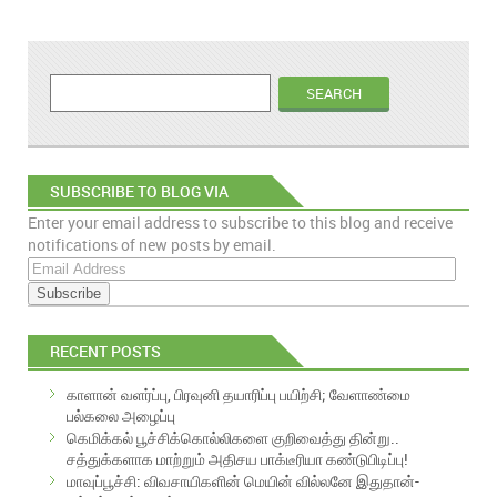
SUBSCRIBE TO BLOG VIA
Enter your email address to subscribe to this blog and receive
EMAIL
notifications of new posts by email.
E
m
a
i
RECENT POSTS
l
A
காளான் வளர்ப்பு, பிரவுனி தயாரிப்பு பயிற்சி; வேளாண்மை
d
பல்கலை அழைப்பு
d
கெமிக்கல் பூச்சிக்கொல்லிகளை குறிவைத்து தின்று..
r
சத்துக்களாக மாற்றும் அதிசய பாக்டீரியா கண்டுபிடிப்பு!
e
மாவுப்பூச்சி: விவசாயிகளின் மெயின் வில்லனே இதுதான்-
s