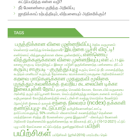
கட்டுப்படுத்த என்ன வழி?
s
நீர் மேலாண்மை குறித்த அறிவிப்பு
ஜாதிக்காய் உற்பத்தியும், விற்பனையும் அதிகரிக்கும்!
TAGS
பருத்திக்கான விலை முன்னறிவிப்பு
அதிக வருமானம்:
இயற்கை பூச்சி விரட்டி!
வெள்ளாடு வளர்த்து செல்வந்தராவீர்!
எண்ணெய்
எண்ணெய் வித்துகளுக்கான விலை முன்னறிவிப்பு
வித்துக்களுக்கான விலை முன்னறிவுப்பு
எள்
ஏப்.11-இல்
வாழை சாகுபடி தொழில்நுட்ப இலவச பயிற்சி
ஒருங்கிணைந்த பண்ணைய திட்டம்
கரும்பு சாகுபடி - குருத்துப்புழு
கரும்பு சொட்டு நீர் பாசனத்திற்கு
கூடுதல் மானியம்!
கரும்புத் தோகையை உரமாக்கலாம்;மகசூலை அதிகரிக்கலாம்!
கறவை மாடுகளுக்கான முதலுதவி மூலிகை
மருத்தும்
கவனிக்கத் தவறிய கடலையின் டிக்கா
இலைப்புள்ளி நோய்
குறைந்த செலவில்
கோடை
கோடையில் வருவாயை
அள்ளித் தரும் தர்ப்பூசணி
கோடை வெப்பத்திலிருந்து கால்நடைகளைக் காக்கும்
வழிமுறைகள்
கோழித்தீவனத்தில் வைட்டமின்-சி கலந்து கொடுக்க வேண்டும்
சந்தை நிலவரம் (ncdex)
தக்காளி
ஆராய்ச்சி நிலையம் தகவல்
தண்டுப்புழு- கட்டுப்பாடு
தமிழர்வேளாண்நாட்காட்டி
தார்ப்பாய்களுக்கு 50% மானியம்- விவசாயிகள் கவனத்திற்கு!
தென்னை
மரத்திற்கான சிறந்த நீர் மேலாண்மை முறை இதுதான்!" - விளக்கும் வேளாண்
அதிகாரி
தென்னையில் ஒருங்கிணைந்த உர நிர்வாகத் திட்டம் (10-12-2021)
பட்டுப்
பயிற்சி
புழு
பயிர் நோய்களை கட்டுப்படுத்த நுண்ணுயிரிகள்
பயிற்சிகள்
பயிற்சிகள் (ஜூன்2016)
பாரம்பரிய நெல்