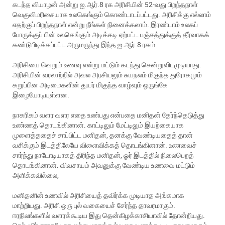
கடந்த வியாழன் அன்று ஐ.ஆர்.8 ரக அரிசியின் 52-வது பிறந்தநாள்
வெகுவிமரிசையாக உலகெங்கும் கொண்டாடப்பட்டது. அரிசிக்கு எல்லாம்
எதற்குப் பிறந்தநாள் என்று நீங்கள் நினைக்கலாம். இரண்டாம் உலகப்
போருக்குப் பின் உலகெங்கும் அடிக்கடி ஏற்பட்ட பஞ்சத்துக்குத் தீர்வாகக்
கண்டுபிடிக்கப்பட்ட அருமருந்து இந்த ஐ.ஆர்.8 ரகம்
அரிசியை வெறும் உணவு என்று மட்டும் கடந்து சென்றுவிடமுடியாது.
அரிசியின் வரலாற்றில் அவல அரசியலும் சுயநலம் மிகுந்த துரோகமும்
கறுப்பின அடிமைகளின் துயர் மிகுந்த வாழ்வும் ஒருங்கே
இழையோடியுள்ளன.
நாகரிகம் வளர வளர எதை உண்பது என்பதை மனிதன் தேர்ந்தெடுத்து
உண்ணத் தொடங்கினான். காட்டிலும் மேட்டிலும் இயற்கையாக
முளைத்ததைச் சாப்பிட்ட மனிதன், தனக்கு வேண்டியதைத் தான்
வசிக்கும் இடத்திலேயே விளைவிக்கத் தொடங்கினான். உணவைச்
சார்ந்து நாடோடியாகத் திரிந்த மனிதன், ஓர் இடத்தில் நிலைபெறத்
தொடங்கினான். விவசாயம் அவனுக்கு வேண்டிய உணவை மட்டும்
அளிக்கவில்லை,
மனிதனின் உணவில் அரிசியைத் தவிர்க்க முடியாத அங்கமாக
மாற்றியது. அரிசி ஒரு புல் வகையைச் சேர்ந்த தாவரமாகும்.
ஈரநிலங்களில் வளரக்கூடிய இது தென்கிழக்காசியாவில் தோன்றியது.