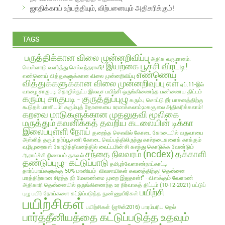
ஜாதிக்காய் உற்பத்தியும், விற்பனையும் அதிகரிக்கும்!
TAGS
பருத்திக்கான விலை முன்னறிவிப்பு
அதிக வருமானம்:
இயற்கை பூச்சி விரட்டி!
வெள்ளாடு வளர்த்து செல்வந்தராவீர்!
எண்ணெய்
எண்ணெய் வித்துகளுக்கான விலை முன்னறிவிப்பு
வித்துக்களுக்கான விலை முன்னறிவுப்பு
எள்
ஏப்.11-இல்
வாழை சாகுபடி தொழில்நுட்ப இலவச பயிற்சி
ஒருங்கிணைந்த பண்ணைய திட்டம்
கரும்பு சாகுபடி - குருத்துப்புழு
கரும்பு சொட்டு நீர் பாசனத்திற்கு
கூடுதல் மானியம்!
கரும்புத் தோகையை உரமாக்கலாம்;மகசூலை அதிகரிக்கலாம்!
கறவை மாடுகளுக்கான முதலுதவி மூலிகை
மருத்தும்
கவனிக்கத் தவறிய கடலையின் டிக்கா
இலைப்புள்ளி நோய்
குறைந்த செலவில்
கோடை
கோடையில் வருவாயை
அள்ளித் தரும் தர்ப்பூசணி
கோடை வெப்பத்திலிருந்து கால்நடைகளைக் காக்கும்
வழிமுறைகள்
கோழித்தீவனத்தில் வைட்டமின்-சி கலந்து கொடுக்க வேண்டும்
சந்தை நிலவரம் (ncdex)
தக்காளி
ஆராய்ச்சி நிலையம் தகவல்
தண்டுப்புழு- கட்டுப்பாடு
தமிழர்வேளாண்நாட்காட்டி
தார்ப்பாய்களுக்கு 50% மானியம்- விவசாயிகள் கவனத்திற்கு!
தென்னை
மரத்திற்கான சிறந்த நீர் மேலாண்மை முறை இதுதான்!" - விளக்கும் வேளாண்
அதிகாரி
தென்னையில் ஒருங்கிணைந்த உர நிர்வாகத் திட்டம் (10-12-2021)
பட்டுப்
பயிற்சி
புழு
பயிர் நோய்களை கட்டுப்படுத்த நுண்ணுயிரிகள்
பயிற்சிகள்
பயிற்சிகள் (ஜூன்2016)
பாரம்பரிய நெல்
பார்த்தீனியத்தை கட்டுப்படுத்த உதவும்