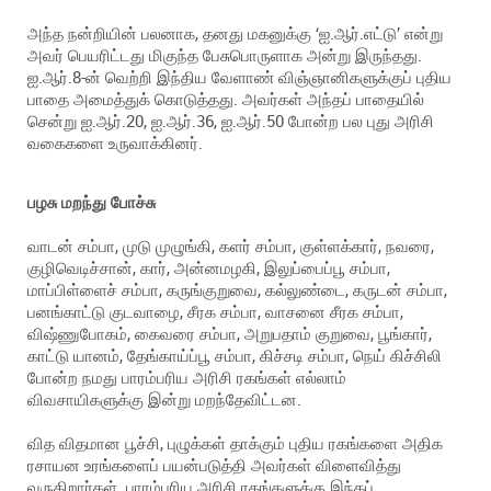
அந்த நன்றியின் பலனாக, தனது மகனுக்கு ‘ஐ.ஆர்.எட்டு’ என்று
அவர் பெயரிட்டது மிகுந்த பேசுபொருளாக அன்று இருந்தது.
ஐ.ஆர்.8-ன் வெற்றி இந்திய வேளாண் விஞ்ஞானிகளுக்குப் புதிய
பாதை அமைத்துக் கொடுத்தது. அவர்கள் அந்தப் பாதையில்
சென்று ஐ.ஆர்.20, ஐ.ஆர்.36, ஐ.ஆர்.50 போன்ற பல புது அரிசி
வகைகளை உருவாக்கினர்.
பழசு மறந்து போச்சு
வாடன் சம்பா, முடு முழுங்கி, களர் சம்பா, குள்ளக்கார், நவரை,
குழிவெடிச்சான், கார், அன்னமழகி, இலுப்பைப்பூ சம்பா,
மாப்பிள்ளைச் சம்பா, கருங்குறுவை, கல்லுண்டை, கருடன் சம்பா,
பனங்காட்டு குடவாழை, சீரக சம்பா, வாசனை சீரக சம்பா,
விஷ்ணுபோகம், கைவரை சம்பா, அறுபதாம் குறுவை, பூங்கார்,
காட்டு யானம், தேங்காய்ப்பூ சம்பா, கிச்சடி சம்பா, நெய் கிச்சிலி
போன்ற நமது பாரம்பரிய அரிசி ரகங்கள் எல்லாம்
விவசாயிகளுக்கு இன்று மறந்தேவிட்டன.
வித விதமான பூச்சி, புழுக்கள் தாக்கும் புதிய ரகங்களை அதிக
ரசாயன உரங்களைப் பயன்படுத்தி அவர்கள் விளைவித்து
வருகிறார்கள். பாரம்பரிய அரிசி ரகங்களுக்கு இந்தப்