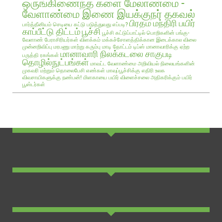
ஒருங்கிணைந்த களை மேலாண்மை -
வேளாண்மை இணை இயக்குநர் தகவல்
பிரதம மந்திரி பயிர்
பார்த்தீனியம் செடியை கட்டு படுத்துவது எப்படி?
காப்பீட்டு திட்டம்
பூச்சி
பூச்சி கட்டுப்பாட்டில் பொறிகளின் பங்கு-
வேளாண் பேராசிரியர்கள் விளக்கம்
மக்கச்சோளத்திக்கான இடைக்கால விலை
முன்னறிவிப்பு
மரபணு மாற்று கரும்பு
மாடி தோட்டம் டிப்ஸ்
மானாவாரிக்கு ஏற்ற
மானாவாரி நிலக்கடலை சாகுபடி
பருத்தி ரகங்கள்
தொழில்நுட்பங்கள்
மாவட்ட வேளாண்மை அறிவியல் நிலையங்களின்
முகவரி மற்றும் தொலைபேசி எண்கள்
மாவுப்பூச்சிக்கு எதிரி உலக
விவசாயிகளுக்கு நண்பன்!
மிளகாயை பயிர்
விளைச்சலை அதிகரிக்கும் பயிர்
பூஸ்டர்கள்