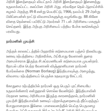
அரிசி இனத்தையும் வியட்நாம் அரிசி இனத்தையும் இணைத்து
உருவாக்கப்பட்ட கலப்பின அரிசி அது. சர்வதேச நெல் ஆராய்ச்சிக்
கழகம் அதற்கு IR-8 என்று பெயரிட்டு, 1966, நவம்பர் 29 அன்று
பிலிப்பைன்ஸ் நாட்டு விவசாயிகளுக்கு வழங்கியது. 88 கிலோ
விதை நெல்லைப் பயிரிட்டு அவர்கள் 71 டன் அரிசியை மகசூல்
செய்தனர். இந்த அற்புத அரிசியைப் பற்றிய பேச்சு உலகெங்கும்
பரவியது.
நார்மனின் முயற்சி
அந்தக் காலகட்டத்தில் பிஹாரில் கடுமையான பஞ்சம் நிலவியது.
உணவு உற்பத்தியை அதிகரிக்க, அப்போது வேளாண் துறை
அமைச்சராக இருந்த சி.சுப்ரமணியன் கடுமையாக முயன்றார்.
நோபல் பரிசு பெற்ற வேளாண் விஞ்ஞானியான நார்மன்
போர்லக்கை (Norman Borlaug) இந்தியாவுக்கு அழைத்து,
விவசாய உற்பத்தியைப் பெருக்க உதவுமாறு கேட்டார்.
கோதுமை உற்பத்தியில் நார்மன் ஒரு பெரும் புரட்சியையே
உருவாக்கினார் என்றுதான் சொல்ல வேண்டும். இந்தியாவின்
பிரதான உணவு அரிசியாக இருந்த காரணத்தால், நார்மனின்
முயற்சி இந்தியாவின் உணவுப் பற்றாக்குறையைத் தீர்ப்பதற்குப்
போதுமானதாக இல்லை. பாலைவனத்தில் பெய்த பெருமழை
போன்று அப்போதுதான் இந்த ‘ஐ,ஆர்-8’ அரிசி இந்தியாவுக்கு