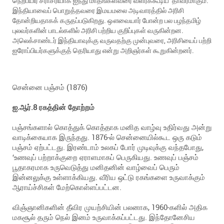
நெற்பயிர் சராசரியாக ஐந்து மாதங்கள்வரை வளரக்கூடிய தாவரமாகும்.
இந்தியாவைப் பொறுத்தவரை இமயமலை அடிவாரத்தில் அரிசி
தோன்றியதாகக் கருதப்படுகிறது. ஔவையார் போன்ற பல பழந்தமிழ்
புலவர்களின் பாடல்களில் அரிசி பற்றிய குறிப்புகள் வருகின்றன.
அலெக்சாண்டர் இந்தியாவுக்கு வருவதற்கு முன்புவரை, அரிசியைப் பற்றி
ஐரோப்பியர்களுக்குத் தெரியாது என்று அறிஞர்கள் கூறுகின்றனர்.
சென்னை பஞ்சம் (1876)
ஐ.ஆர்.8 ரகத்தின் தோற்றம்
பஞ்சங்களால் கொத்துக் கொத்தாக மனித வாழ்வு உதிர்வது அன்று
வாடிக்கையாக இருந்தது. 1876-ல் சென்னையில்கூட ஒரு கடும்
பஞ்சம் ஏற்பட்டது. இரண்டாம் உலகப் போர் முடிவுக்கு வந்தபோது,
‘உணவுப் பற்றாக்குறை ஏராளமாகப் பெருகியது. உணவுப் பஞ்சம்
பூதாகரமாக உருவெடுத்து மனிதனின் வாழ்வைப் பெரும்
இன்னலுக்கு உள்ளாக்கியது. வீரிய ஒட்டு ரகங்களை உருவாக்கும்
ஆராய்ச்சிகள் மேற்கொள்ளப்பட்டன.
விஞ்ஞானிகளின் தீவிர முயற்சியின் பலனாக, 1960-களில் அதிக
மகசூல் தரும் நெல் இனம் உருவாக்கப்பட்டது. இந்தோனேசிய