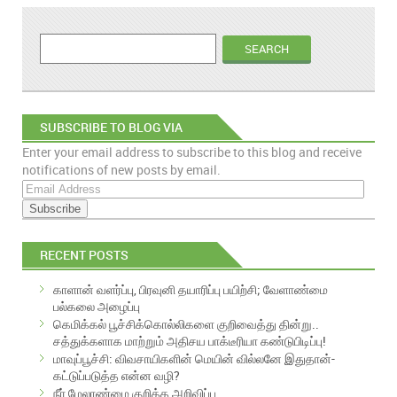
SUBSCRIBE TO BLOG VIA
Enter your email address to subscribe to this blog and receive
EMAIL
notifications of new posts by email.
E
m
a
i
RECENT POSTS
l
A
காளான் வளர்ப்பு, பிரவுனி தயாரிப்பு பயிற்சி; வேளாண்மை
d
பல்கலை அழைப்பு
d
கெமிக்கல் பூச்சிக்கொல்லிகளை குறிவைத்து தின்று..
r
சத்துக்களாக மாற்றும் அதிசய பாக்டீரியா கண்டுபிடிப்பு!
e
மாவுப்பூச்சி: விவசாயிகளின் மெயின் வில்லனே இதுதான்-
s
கட்டுப்படுத்த என்ன வழி?
s
நீர் மேலாண்மை குறித்த அறிவிப்பு