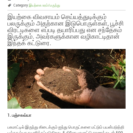
Category
இயற்கை உரம்/மருந்து
இயற்கை விவசாயம் செய்யத்துடிக்கும்
பலருக்கும் அதற்கான இடுபொருள்கள், பூச்சி
விரட்டிகளை எப்படி தயாரிப்பது என சந்தேகம்
இருக்கும். அவர்களுக்கான வழிகாட்டிதான்
இந்தக் கட்டுரை.
1. பஞ்சகவ்யா
பசுமாட்டில் இருந்து கிடைக்கும் ஐந்து பொருட்களை மட்டும் பயன்படுத்தி
பஞ்சகவ்யா தயாரிக்கப்படுகிறது. 5 கிலோ பசுமாட்டு சாணத்துடன் 500