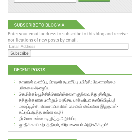
SUBSCRIBE TO BLOG VIA
Enter your email address to subscribe to this blog and receive
EMAIL
notifications of new posts by email.
E
m
a
i
RECENT POSTS
l
A
காளான் வளர்ப்பு, பிரவுனி தயாரிப்பு பயிற்சி; வேளாண்மை
d
பல்கலை அழைப்பு
d
கெமிக்கல் பூச்சிக்கொல்லிகளை குறிவைத்து தின்று..
r
சத்துக்களாக மாற்றும் அதிசய பாக்டீரியா கண்டுபிடிப்பு!
e
மாவுப்பூச்சி: விவசாயிகளின் மெயின் வில்லனே இதுதான்-
s
கட்டுப்படுத்த என்ன வழி?
s
நீர் மேலாண்மை குறித்த அறிவிப்பு
ஜாதிக்காய் உற்பத்தியும், விற்பனையும் அதிகரிக்கும்!