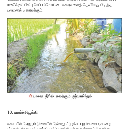
மணிக்குப் பின்பு வேப்பங்கொட்டை கரைசலைத் தெளிப்பது மிகுந்த
பலனைக் கொடுக்கும்.
10. வளர்ச்சியூக்கி
கடையில் அழுகும் நிலையில் அல்லது அழுகிய பழங்களை (வாழை,
பப்பாளி, சீதா பழம், பரங்கிபழம் ) வாங்கி வந்து நன்றாகப் பிசைந்து