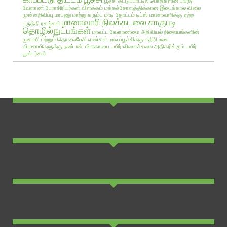
பூச்சி கட்டுப்பாட்டில் பொறிகளின் பங்கு-
வேளாண் பேராசிரியர்கள் விளக்கம்
மக்கச்சோளத்திக்கான இடைக்கால விலை
முன்னறிவிப்பு
மரபணு மாற்று கரும்பு
மாடி தோட்டம் டிப்ஸ்
மானாவாரிக்கு ஏற்ற
மானாவாரி நிலக்கடலை சாகுபடி
பருத்தி ரகங்கள்
தொழில்நுட்பங்கள்
மாவட்ட வேளாண்மை அறிவியல் நிலையங்களின்
முகவரி மற்றும் தொலைபேசி எண்கள்
மாவுப்பூச்சிக்கு எதிரி உலக
விவசாயிகளுக்கு நண்பன்!
மிளகாயை பயிர்
விளைச்சலை அதிகரிக்கும் பயிர்
பூஸ்டர்கள்