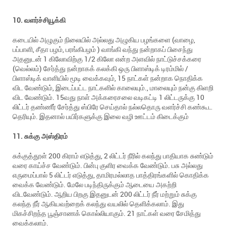
10. வளர்ச்சியூக்கி
கடையில் அழுகும் நிலையில் அல்லது அழுகிய பழங்களை (வாழை,
பப்பாளி, சீதா பழம், பரங்கிபழம் ) வாங்கி வந்து நன்றாகப் பிசைந்து
அதனுடன் 1 கிலோவிற்கு 1/2 கிலோ என்ற அளவில் நாட்டுச்சக்கரை
(வெல்லம்) சேர்த்து நன்றாகக் கலக்கி ஒரு பிளாஸ்டிக் டிரம்மில் /
பிளாஸ்டிக் வாளியில் மூடி வைக்கவும், 15 நாட்கள் நன்றாக நொதிக்க
விட வேண்டும், இடைப்பட்ட நாட்களில் காலையும்., மாலையும் நன்கு கிளறி
விட வேண்டும். 15வது நாள் அக்கரைசலை வடிகட்டி 1 லிட்டருக்கு 10
லிட்டர் தண்ணீர் சேர்த்து ஸ்பிரே செய்தால் நல்லதொரு வளர்ச்சி கண்கூட
தெரியும். இதனால் பயிர்களுக்கு இலை வழி ஊட்டம் கிடைக்கும்
11. சுக்கு அஸ்திரம்
சுக்குத்தூள் 200 கிராம் எடுத்து, 2 லிட்டர் நீரில் கலந்து பாதியாக சுண்டும்
வரை காய்ச்ச வேண்டும். பின்பு குளிர வைக்க வேண்டும். பசு அல்லது
எருமைப்பால் 5 லிட்டர் எடுத்து, தாமிரமல்லாத பாத்திரங்களில் கொதிக்க
வைக்க வேண்டும். மேலே படிந்திருக்கும் ஆடையை அகற்றி
விடவேண்டும். ஆறிய பிறகு இதனுடன் 200 லிட்டர் நீர் மற்றும் சுக்கு
கலந்த நீர் ஆகியவற்றைக் கலந்து வயலில் தெளிக்கலாம். இது
மிகச்சிறந்த பூஞ்சாணக் கொல்லியாகும். 21 நாட்கள் வரை சேமித்து
வைக்கலாம்.