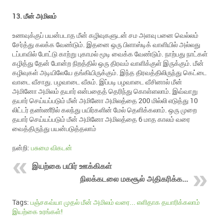
13. மீன் அமிலம்
உணவுக்குப் பயன்படாத மீன் கழிவுகளுடன் சம அளவு பனை வெல்லம்
சேர்த்து கலக்க வேண்டும். இதனை ஒரு பிளாஸ்டிக் வாளியில் அல்லது
டப்பாவில் போட்டு காற்று புகாமல் மூடி வைக்க வேண்டும். நாற்பது நாட்கள்
கழித்து தேன் போன்ற நிறத்தில் ஒரு திரவம் வாளிக்குள் இருக்கும். மீன்
கழிவுகள் அடியிலேயே தங்கியிருக்கும். இந்த திரவத்திலிருந்து கெட்டை
வாடை வீசாது. பழவாடை வீசும். இப்படி பழவாடை வீசினால் மீன்
அமினோ அமிலம் தயார் என்பதைத் தெரிந்து கொள்ளலாம். இவ்வாறு
தயார் செய்யப்படும் மீன் அமினோ அமிலத்தை 200 மில்லி எடுத்து 10
லிட்டர் தண்ணீரில் கலந்து பயிர்களின் மேல் தெளிக்கலாம். ஒரு முறை
தயார் செய்யப்படும் மீன் அமினோ அமிலத்தை 6 மாத காலம் வரை
வைத்திருந்து பயன்படுத்தலாம்
நன்றி:
பசுமை விகடன்
இயற்கை பயிர் ஊக்கிகள்
நிலக்கடலை மகசூல் அதிகரிக்க...
Tags:
பஞ்சகவ்யா முதல் மீன் அமிலம் வரை... எளிதாக தயாரிக்கலாம்
இயற்கை உரங்கள்!