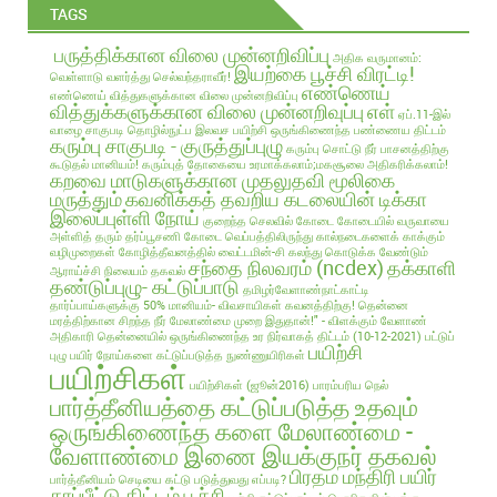
TAGS
பருத்திக்கான விலை முன்னறிவிப்பு
அதிக வருமானம்:
இயற்கை பூச்சி விரட்டி!
வெள்ளாடு வளர்த்து செல்வந்தராவீர்!
எண்ணெய்
எண்ணெய் வித்துகளுக்கான விலை முன்னறிவிப்பு
வித்துக்களுக்கான விலை முன்னறிவுப்பு
எள்
ஏப்.11-இல்
வாழை சாகுபடி தொழில்நுட்ப இலவச பயிற்சி
ஒருங்கிணைந்த பண்ணைய திட்டம்
கரும்பு சாகுபடி - குருத்துப்புழு
கரும்பு சொட்டு நீர் பாசனத்திற்கு
கூடுதல் மானியம்!
கரும்புத் தோகையை உரமாக்கலாம்;மகசூலை அதிகரிக்கலாம்!
கறவை மாடுகளுக்கான முதலுதவி மூலிகை
மருத்தும்
கவனிக்கத் தவறிய கடலையின் டிக்கா
இலைப்புள்ளி நோய்
குறைந்த செலவில்
கோடை
கோடையில் வருவாயை
அள்ளித் தரும் தர்ப்பூசணி
கோடை வெப்பத்திலிருந்து கால்நடைகளைக் காக்கும்
வழிமுறைகள்
கோழித்தீவனத்தில் வைட்டமின்-சி கலந்து கொடுக்க வேண்டும்
சந்தை நிலவரம் (ncdex)
தக்காளி
ஆராய்ச்சி நிலையம் தகவல்
தண்டுப்புழு- கட்டுப்பாடு
தமிழர்வேளாண்நாட்காட்டி
தார்ப்பாய்களுக்கு 50% மானியம்- விவசாயிகள் கவனத்திற்கு!
தென்னை
மரத்திற்கான சிறந்த நீர் மேலாண்மை முறை இதுதான்!" - விளக்கும் வேளாண்
அதிகாரி
தென்னையில் ஒருங்கிணைந்த உர நிர்வாகத் திட்டம் (10-12-2021)
பட்டுப்
பயிற்சி
புழு
பயிர் நோய்களை கட்டுப்படுத்த நுண்ணுயிரிகள்
பயிற்சிகள்
பயிற்சிகள் (ஜூன்2016)
பாரம்பரிய நெல்
பார்த்தீனியத்தை கட்டுப்படுத்த உதவும்
ஒருங்கிணைந்த களை மேலாண்மை -
வேளாண்மை இணை இயக்குநர் தகவல்
பிரதம மந்திரி பயிர்
பார்த்தீனியம் செடியை கட்டு படுத்துவது எப்படி?
காப்பீட்டு திட்டம்
பூச்சி