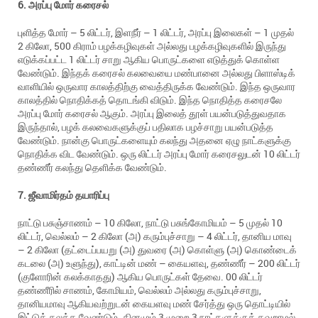
6. அரப்பு மோர் கரைசல்
புளித்த மோர் – 5 லிட்டர், இளநீர் – 1 லிட்டர், அரப்பு இலைகள் – 1 முதல்
2 கிலோ, 500 கிராம் பழக்கழிவுகள் அல்லது பழக்கழிவுகளில் இருந்து
எடுக்கப்பட்ட 1 லிட்டர் சாறு ஆகிய பொருட்களை எடுத்துக் கொள்ள
வேண்டும். இந்தக் கரைசல் கலவையை மண்பானை அல்லது பிளாஸ்டிக்
வாளியில் ஒருவார காலத்திற்கு வைத்திருக்க வேண்டும். இந்த ஒருவார
காலத்தில் நொதிக்கத் தொடங்கி விடும். இந்த நொதித்த கரைசலே
அரப்பு மோர் கரைசல் ஆகும். அரப்பு இலைத் தூள் பயன்படுத்துவதாக
இருந்தால், பழக் கலவைகளுக்குப் பதிலாக பழச்சாறு பயன்படுத்த
வேண்டும். நான்கு பொருட்களையும் கலந்து அதனை ஏழு நாட்களுக்கு
நொதிக்க விட வேண்டும். ஒரு லிட்டர் அரப்பு மோர் கரைசலுடன் 10 லிட்டர்
தண்ணீர் கலந்து தெளிக்க வேண்டும்.
7. ஜீவாமிர்தம் தயாரிப்பு
நாட்டு பசுஞ்சாணம் – 10 கிலோ, நாட்டு பசுங்கோமியம் – 5 முதல் 10
லிட்டர், வெல்லம் – 2 கிலோ (அ) கரும்புச்சாறு – 4 லிட்டர், தானிய மாவு
– 2 கிலோ (தட்டைப்பயறு (அ) துவரை (அ) கொள்ளு (அ) கொண்டைக்
கடலை (அ) உளுந்து), காட்டின் மண் – கையளவு, தண்ணீர் – 200 லிட்டர்
(குளோரின் கலக்காதது) ஆகிய பொருட்கள் தேவை. 00 லிட்டர்
தண்ணீரில் சாணம், கோமியம், வெல்லம் அல்லது கரும்புச்சாறு,
தானியமாவு ஆகியவற்றுடன் கையளவு மண் சேர்த்து ஒரு தொட்டியில்
இட்டுக் கலக்க வேண்டும். தினமும் 3 முறை 3 நாட்களுக்குத் தவறாமல்