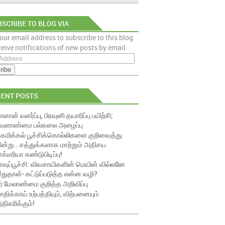
SCRIBE TO BLOG VIA
our email address to subscribe to this blog
AIL
eive notifications of new posts by email.
CENT POSTS
ாளான் வளர்ப்பு, பிரவுனி தயாரிப்பு பயிற்சி;
ேளாண்மை பல்கலை அழைப்பு
ெமிக்கல் பூச்சிக்கொல்லிகளை குறிவைத்து
ின்று.. சத்துக்களாக மாற்றும் அதிசய
ாக்டீரியா கண்டுபிடிப்பு!
ாவுப்பூச்சி: விவசாயிகளின் மெயின் வில்லனே
துதான்- கட்டுப்படுத்த என்ன வழி?
ீர் மேலாண்மை குறித்த அறிவிப்பு
ாதிக்காய் உற்பத்தியும், விற்பனையும்
திகரிக்கும்!