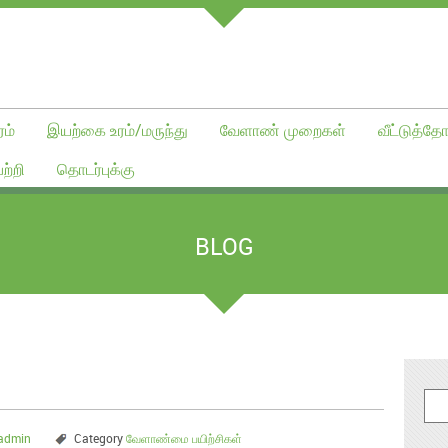
ம்
இயற்கை உரம்/மருந்து
வேளாண் முறைகள்
வீட்டுத்தோ
ற்றி
தொடர்புக்கு
BLOG
admin
Category
வேளாண்மை பயிற்சிகள்