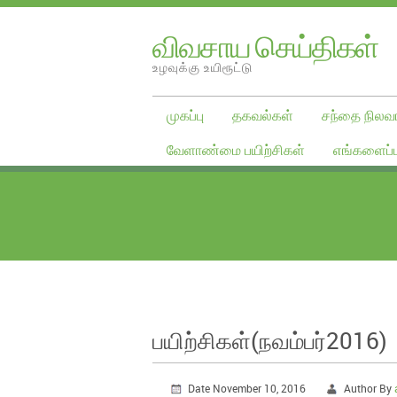
விவசாய செய்திகள்
உழவுக்கு உயிரூட்டு
முகப்பு
தகவல்கள்
சந்தை நிலவர
வேளாண்மை பயிற்சிகள்
எங்களைப்ப
பயிற்சிகள்(நவம்பர்2016)
Date November 10, 2016
Author By