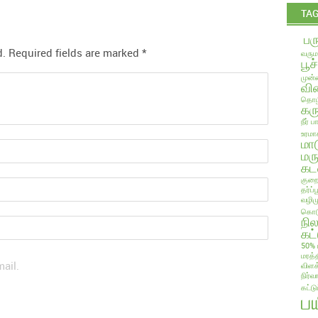
TA
பர
d.
Required fields are marked
*
வரும
பூச
முன்ன
வில
தொழி
கரு
நீர் 
உரமா
மா
மரு
கட
குறை
தர்ப
வழிம
கொடு
நி
கட்
50% 
மரத்
ail.
விளக
நிர்வ
கட்ட
ப