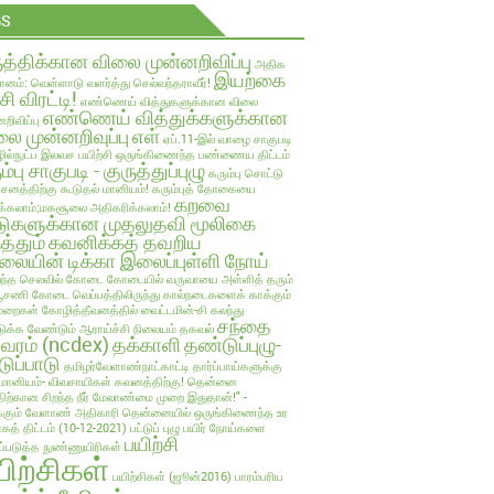
GS
ுத்திக்கான விலை முன்னறிவிப்பு
அதிக
இயற்கை
ானம்: வெள்ளாடு வளர்த்து செல்வந்தராவீர்!
்சி விரட்டி!
எண்ணெய் வித்துகளுக்கான விலை
எண்ணெய் வித்துக்களுக்கான
றிவிப்பு
ை முன்னறிவுப்பு
எள்
ஏப்.11-இல் வாழை சாகுபடி
ல்நுட்ப இலவச பயிற்சி
ஒருங்கிணைந்த பண்ணைய திட்டம்
ம்பு சாகுபடி - குருத்துப்புழு
கரும்பு சொட்டு
பாசனத்திற்கு கூடுதல் மானியம்!
கரும்புத் தோகையை
கறவை
க்கலாம்;மகசூலை அதிகரிக்கலாம்!
டுகளுக்கான முதலுதவி மூலிகை
த்தும்
கவனிக்கத் தவறிய
லையின் டிக்கா இலைப்புள்ளி நோய்
ந்த செலவில்
கோடை
கோடையில் வருவாயை அள்ளித் தரும்
்பூசணி
கோடை வெப்பத்திலிருந்து கால்நடைகளைக் காக்கும்
ுறைகள்
கோழித்தீவனத்தில் வைட்டமின்-சி கலந்து
சந்தை
க்க வேண்டும் ஆராய்ச்சி நிலையம் தகவல்
லவரம் (ncdex)
தக்காளி
தண்டுப்புழு-
டுப்பாடு
தமிழர்வேளாண்நாட்காட்டி
தார்ப்பாய்களுக்கு
மானியம்- விவசாயிகள் கவனத்திற்கு!
தென்னை
திற்கான சிறந்த நீர் மேலாண்மை முறை இதுதான்!" -
்கும் வேளாண் அதிகாரி
தென்னையில் ஒருங்கிணைந்த உர
ாகத் திட்டம் (10-12-2021)
பட்டுப் புழு
பயிர் நோய்களை
பயிற்சி
ுப்படுத்த நுண்ணுயிரிகள்
யிற்சிகள்
பயிற்சிகள் (ஜூன்2016)
பாரம்பரிய