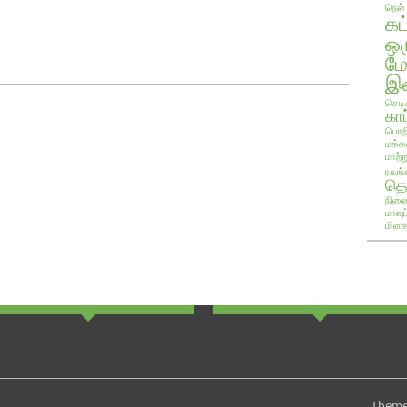
நெல்
கட
ஒ
ம
இண
செடி
காப
பொறி
மக்க
மாற்ற
ரகங்
தொ
நிலை
மாவு
மிளக
Theme