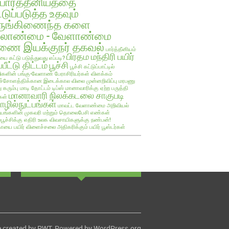
பார்த்தீனியத்தை
்டுப்படுத்த உதவும்
ருங்கிணைந்த களை
ேலாண்மை - வேளாண்மை
ை இயக்குநர் தகவல்
பார்த்தீனியம்
பிரதம மந்திரி பயிர்
யை கட்டு படுத்துவது எப்படி?
்பீட்டு திட்டம்
பூச்சி
பூச்சி கட்டுப்பாட்டில்
களின் பங்கு-வேளாண் பேராசிரியர்கள் விளக்கம்
ச்சோளத்திக்கான இடைக்கால விலை முன்னறிவிப்பு
மரபணு
ு கரும்பு
மாடி தோட்டம் டிப்ஸ்
மானாவாரிக்கு ஏற்ற பருத்தி
மானாவாரி நிலக்கடலை சாகுபடி
கள்
ழில்நுட்பங்கள்
மாவட்ட வேளாண்மை அறிவியல்
யங்களின் முகவரி மற்றும் தொலைபேசி எண்கள்
ப்பூச்சிக்கு எதிரி உலக விவசாயிகளுக்கு நண்பன்!
ாயை பயிர்
விளைச்சலை அதிகரிக்கும் பயிர் பூஸ்டர்கள்
 created by
PWT
. Powered by
WordPress.org