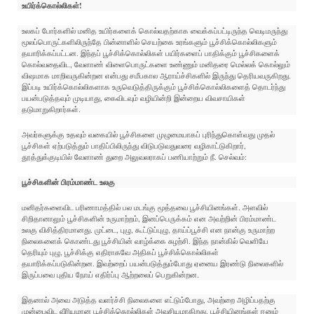
உயிர்க்கொல்லிகள்!
உலகப் போர்களில் மனித உயிர்களைக் கொல்வதற்காக வைக்கப்பட்டிருந்த வெடிமருந்து
மூலப்பொருட்களிலிருந்தே பின்னாளில் செயற்கை உரங்களும் பூச்சிக்கொல்லிகளும்
தயாரிக்கப்பட்டன. இந்தப் பூச்சிக்கொல்லிகள் பயிர்களைப் பாதிக்கும் பூச்சிகளைக்
கொல்வதைவிட, வேளாண் விளைபொருட்களை உண்ணும் மனிதரை மெல்லக் கொல்லும்
விஷமாக மாறிவருகின்றன என்பது சமீபகால ஆராய்ச்சிகளில் இருந்து தெரியவருகிறது.
இப்படி உயிர்க்கொல்லிகளாக உருவெடுத்திருக்கும் பூச்சிக்கொல்லிகளைத் தொடர்ந்து
பயன்படுத்தவும் முடியாது, கைவிடவும் வழியின்றி இன்றைய விவசாயிகள்
தடுமாறுகிறார்கள்.
அவர்களுக்கு உதவும் வகையில் பூச்சிகளை முழுமையாகப் புரிந்துகொள்வது முதல்
பூச்சிகள் ஏற்படுத்தும் பாதிப்பிலிருந்து விடுபடுவதுவரை வழிகாட்டுகிறார்,
தூத்துக்குடியில் வேளாண் துறை அலுவலராகப் பணியாற்றும் நீ. செல்வம்:
பூச்சிகளின் பிரம்மாண்ட உலகு
மனிதர்களைவிட பரிணாமத்தில் பல மடங்கு மூத்தவை பூச்சியினங்கள். அளவில்
சிறிதானாலும் பூச்சிகளின் உருமாற்றம், இனப்பெருக்கம் என அவற்றின் பிரம்மாண்ட
உலகு விசித்திரமானது. முட்டை, புழு, கூட்டுப்புழு, தாய்ப்பூச்சி என நான்கு உருமாற்ற
நிலைகளைக் கொண்டது பூச்சியின் வாழ்க்கை சுழற்சி. இந்த நான்கில் வெளியே
தெரியும் புழு, பூச்சிக்கு எதிராகவே அதிகப் பூச்சிக்கொல்லிகள்
தயாரிக்கப்படுகின்றன. இவற்றைப் பயன்படுத்தும்போது ஏனைய இரண்டு நிலைகளில்
இருப்பவை புதிய நோய் எதிர்ப்பு ஆற்றலைப் பெறுகின்றன.
இதனால் அவை அடுத்த வளர்ச்சி நிலைகளை எட்டும்போது, அவற்றை அழிப்பதற்கு
முன்பைவிட வீரியமான பூச்சிக்கொல்லிகள் அவசியமாகிறது. பூச்சியினங்கள் ஈனும்