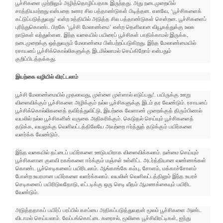
பூச்சிகளை முற்றிலும் அழித்தொழிப்பதாக இருந்தது. அது நடைமுறையில்
சாத்தியமற்றது என்பதை உணர சில பத்தாண்டுகள் பிடித்தன. எனவே, ‘பூச்சிகளைக்
கட்டுப்படுத்துவது’ என்ற உத்தியில் அடுத்த சில பத்தாண்டுகள் சென்றன. பூச்சிகளைப்
புரிந்துகொண்ட பிறகே ‘பூச்சி மேலாண்மை’ என்ற தெளிவான வியூகத்துக்கு உலக
நாடுகள் வந்துள்ளன. இந்த வகையில் பயிரைப் பூச்சிகள் பாதிக்காமல் இருக்க,
நடைமுறைக்கு ஒத்துவரும் மேலாண்மை பின்பற்றப்படுகிறது. இந்த மேலாண்மையில்
ரசாயனப் பூச்சிக்கொல்லிகளுக்கு இடமில்லாமல் செய்கிறோம் என்பதும்
குறிப்பிடத்தக்கது.
இயற்கை வழியில் விரட்டலாம்
பூச்சி மேலாண்மையில் முதலாவது, முள்ளை முள்ளால் எடுப்பது!. பயிருக்கு ஊறு
விளைவிக்கும் பூச்சிகளை அழிக்கும் நல்ல பூச்சிகளுக்கு இடம் தர வேண்டும். ரசாயனப்
பூச்சிக்கொல்லிகளைத் தவிர்த்துவிட்டு, இயற்கை வேளாண் முறைக்குத் திரும்பினால்
வயலில் நல்ல பூச்சிகளின் வருகை அதிகரிக்கும். கெடுதல் செய்யும் பூச்சிகளைத்
தடுக்க, வயலுக்கு வெளிவட்டத்திலேயே அவற்றை ஈர்த்துத் தடுக்கும் பயிர்களை
வளர்க்க வேண்டும்.
இந்த வகையில் தட்டைப் பயிர்களை ஊடுபயிராக விளைவிக்கலாம். நன்மை செய்யும்
பூச்சிகளான குளவி ரகங்களை ஈர்க்கும் மஞ்சள் உள்ளிட்ட அடர்த்தியான வண்ணங்கள்
கொண்ட பூச்செடிகளைப் பயிரிடலாம். ஆங்காங்கே கம்பு, சோளம், மக்காச்சோளம்
போன்ற உயரமான பயிர்களை வளர்க்கலாம். வயலின் வெளிவட்டத்திலும் இந்த உயரச்
செடிகளைப் பயிரிடுவதோடு, எட்டடிக்கு ஒரு செடி வீதம் ஆமணக்கையும் பயிரிட
வேண்டும்.
அடுத்ததாகப் பயிர்ப் பரப்பில் கசப்பை அதிகப்படுத்துவதன் மூலம் பூச்சிகளை அண்ட
விடாமல் செய்யலாம். வேப்பங்கொட்டை கரைசல், மூலிகை பூச்சிவிரட்டிகள், ஐந்து