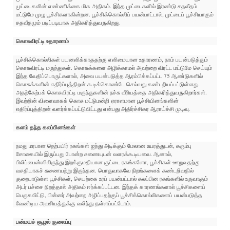
முட்டைகளின் எண்ணிக்கை மிக அதிகம். இந்த முட்டைகளில் இரண்டு சதவீதம்
மட்டுமே முழு பூச்சிகளாகின்றன. பூச்சிக்கொல்லிப் பயன்பாட்டால், முட்டைப் பூச்சியாகும்
சதவீதமும் படிப்படியாக அதிகரித்துவருகிறது.
கொசுவிரட்டி உதாரணம்
பூச்சிக்கொல்லிகள் பயனளிக்காததற்கு எளிமையான உதாரணம், நாம் பயன்படுத்தும்
கொசுவிரட்டி மருந்துகள். கொசுக்களை அழிக்காமல் அவற்றை விரட்ட மட்டுமே செய்யும்
இந்த வேதிப்பொருட்களால், அவை பயன்படுத்த ஆரம்பிக்கப்பட்ட 75 ஆண்டுகளில்
கொசுக்களின் எதிர்ப்புத்திறன் கூடிக்கொண்டே செல்வது கண்டறியப்பட்டுள்ளது.
அதற்கேற்பக் கொசுவிரட்டி மருந்துகளின் நச்சு வீரியத்தை அதிகரித்துவருகிறார்கள்.
இவற்றின் விளைவாகக் கொசு மட்டுமன்றி ஏராளமான பூச்சியினங்களின்
எதிர்ப்புத்திறன் வளர்க்கப்பட்டுவிட்டது என்பது அதிர்ச்சிகர ஆராய்ச்சி முடிவு.
களம் தந்த கலப்பினங்கள்
நமது மரபான நெற்பயிர் ரகங்கள் ஐந்து அடிக்கும் மேலான உயரத்துடன், கரும்பு
சோகையில் இருப்பது போன்ற சுணையுடன் வளரக்கூடியவை. ஆனால்,
பிலிப்பைன்ஸிலிருந்து இறக்குமதியான குட்டை ரகங்களோ, பூச்சிகள் ஊறுவதற்கு
வசதியாகச் சுணையற்று இருந்தன. பொதுவாகவே நிறங்களைக் கண்டறிவதில்
குறைபாடுள்ள பூச்சிகள், செயற்கை உரப் பயன்பட்டால் கலப்பின ரகங்களில் உருவாகும்
அடர் பச்சை நிறத்தால் அதிகம் ஈர்க்கப்பட்டன. இந்தக் காரணங்களால் பூச்சிகளைப்
பெருகவிட்டு, பின்னர் அவற்றை அழிப்பதற்குப் பூச்சிக்கொல்லிகளைப் பயன்படுத்த
வேண்டிய அவசியத்துக்கு வலிந்து தள்ளப்பட்டோம்.
பன்மயச் சூழல் குலைப்பு