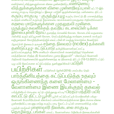
எண்ணெய்
எண்ணெய் வித்துகளுக்கான விலை முன்னறிவிப்பு
வித்துக்களுக்கான விலை முன்னறிவுப்பு
எள்
ஏப்.11-இல்
வாழை சாகுபடி தொழில்நுட்ப இலவச பயிற்சி
ஒருங்கிணைந்த பண்ணைய திட்டம்
கரும்பு சாகுபடி - குருத்துப்புழு
கரும்பு சொட்டு நீர் பாசனத்திற்கு
கூடுதல் மானியம்!
கரும்புத் தோகையை உரமாக்கலாம்;மகசூலை அதிகரிக்கலாம்!
கறவை மாடுகளுக்கான முதலுதவி மூலிகை
மருத்தும்
கவனிக்கத் தவறிய கடலையின் டிக்கா
இலைப்புள்ளி நோய்
குறைந்த செலவில்
கோடை
கோடையில் வருவாயை
அள்ளித் தரும் தர்ப்பூசணி
கோடை வெப்பத்திலிருந்து கால்நடைகளைக் காக்கும்
வழிமுறைகள்
கோழித்தீவனத்தில் வைட்டமின்-சி கலந்து கொடுக்க வேண்டும்
சந்தை நிலவரம் (ncdex)
தக்காளி
ஆராய்ச்சி நிலையம் தகவல்
தண்டுப்புழு- கட்டுப்பாடு
தமிழர்வேளாண்நாட்காட்டி
தார்ப்பாய்களுக்கு 50% மானியம்- விவசாயிகள் கவனத்திற்கு!
தென்னை
மரத்திற்கான சிறந்த நீர் மேலாண்மை முறை இதுதான்!" - விளக்கும் வேளாண்
அதிகாரி
தென்னையில் ஒருங்கிணைந்த உர நிர்வாகத் திட்டம் (10-12-2021)
பட்டுப்
பயிற்சி
புழு
பயிர் நோய்களை கட்டுப்படுத்த நுண்ணுயிரிகள்
பயிற்சிகள்
பயிற்சிகள் (ஜூன்2016)
பாரம்பரிய நெல்
பார்த்தீனியத்தை கட்டுப்படுத்த உதவும்
ஒருங்கிணைந்த களை மேலாண்மை -
வேளாண்மை இணை இயக்குநர் தகவல்
பிரதம மந்திரி பயிர்
பார்த்தீனியம் செடியை கட்டு படுத்துவது எப்படி?
காப்பீட்டு திட்டம்
பூச்சி
பூச்சி கட்டுப்பாட்டில் பொறிகளின் பங்கு-
வேளாண் பேராசிரியர்கள் விளக்கம்
மக்கச்சோளத்திக்கான இடைக்கால விலை
முன்னறிவிப்பு
மரபணு மாற்று கரும்பு
மாடி தோட்டம் டிப்ஸ்
மானாவாரிக்கு ஏற்ற
மானாவாரி நிலக்கடலை சாகுபடி
பருத்தி ரகங்கள்
தொழில்நுட்பங்கள்
மாவட்ட வேளாண்மை அறிவியல் நிலையங்களின்