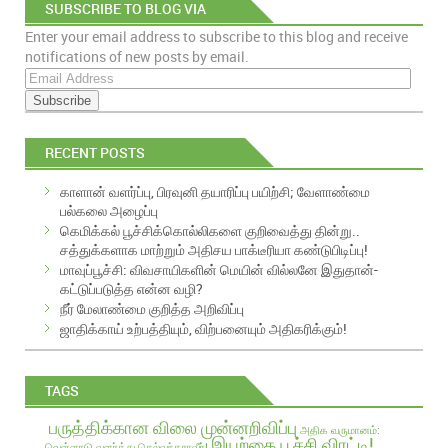
SUBSCRIBE TO BLOG VIA
Enter your email address to subscribe to this blog and receive
EMAIL
notifications of new posts by email.
E
m
a
i
RECENT POSTS
l
A
காளான் வளர்ப்பு, பிரவுனி தயாரிப்பு பயிற்சி; வேளாண்மை
d
பல்கலை அழைப்பு
d
கெமிக்கல் பூச்சிக்கொல்லிகளை குறிவைத்து தின்று..
r
சத்துக்களாக மாற்றும் அதிசய பாக்டீரியா கண்டுபிடிப்பு!
e
மாவுப்பூச்சி: விவசாயிகளின் மெயின் வில்லனே இதுதான்-
s
கட்டுப்படுத்த என்ன வழி?
s
நீர் மேலாண்மை குறித்த அறிவிப்பு
ஜாதிக்காய் உற்பத்தியும், விற்பனையும் அதிகரிக்கும்!
TAGS
பருத்திக்கான விலை முன்னறிவிப்பு
அதிக வருமானம்:
இயற்கை பூச்சி விரட்டி!
வெள்ளாடு வளர்த்து செல்வந்தராவீர்!