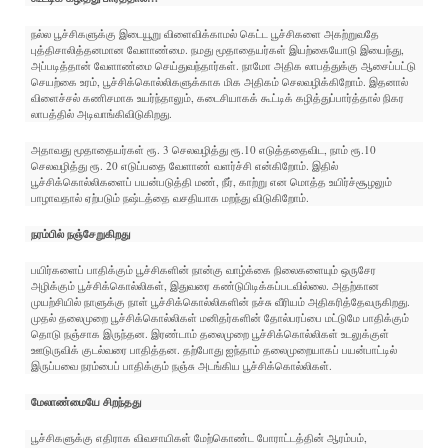
நல்ல பூச்சிகளுக்கு இடையூறு விளைவிக்காமல் கெட்ட பூச்சிகளை அகற்றுவதே
புத்திசாலித்தனமான வேளாண்மை. நமது மூதாதையர்கள் இயற்கையோடு இயைந்து,
அப்படித்தான் வேளாண்மை செய்துவந்தார்கள். நாமோ அதிக லாபத்துக்கு ஆசைப்பட்டு
செயற்கை உரம், பூச்சிக்கொல்லிகளுக்காக மிக அதிகம் செலவழிக்கிறோம். இதனால்
விளைச்சல் கணிசமாக உயர்ந்தாலும், கடைசியாகக் கூட்டிக் கழித்துப்பார்த்தால் நிகர
லாபத்தில் அடிவாங்கிவிடுகிறது.
அதாவது மூதாதையர்கள் ரூ. 3 செலவழித்து ரூ.10 எடுத்ததைவிட, நாம் ரூ.10
செலவழித்து ரூ. 20 எடுப்பதை வேளாண் வளர்ச்சி என்கிறோம். இதில்
பூச்சிக்கொல்லிகளைப் பயன்படுத்தி மண், நீர், காற்று என மொத்த உயிர்ச்சூழலும்
பாழாவதால் ஏற்படும் நஷ்டத்தை வசதியாக மறந்து விடுகிறோம்.
நரம்பில் நஞ்சேறுகிறது
பயிர்களைப் பாதிக்கும் பூச்சிகளின் நான்கு வாழ்க்கை நிலைகளையும் ஒருசேர
அழிக்கும் பூச்சிக்கொல்லிகள், இதுவரை கண்டுபிடிக்கப்படவில்லை. அதற்கான
முயற்சியில் நாளுக்கு நாள் பூச்சிக்கொல்லிகளின் நச்சு வீரியம் அதிகரித்தேவருகிறது.
முதல் தலைமுறை பூச்சிக்கொல்லிகள் மனிதர்களின் தோல்பரப்பை மட்டுமே பாதிக்கும்
தொடு நஞ்சாக இருந்தன. இரண்டாம் தலைமுறை பூச்சிக்கொல்லிகள் உடலுக்குள்
ஊடுருவிக் குடல்வரை பாதித்தன. தற்போது ஐந்தாம் தலைமுறையாகப் பயன்பாட்டில்
இருப்பவை நரம்பைப் பாதிக்கும் நஞ்சு அடங்கிய பூச்சிக்கொல்லிகள்.
மேலாண்மையே சிறந்தது
பூச்சிகளுக்கு எதிராக விவசாயிகள் மேற்கொண்ட போராட்டத்தின் ஆரம்பம்,