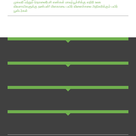
முகவரி மற்றும் தொலைபேசி எண்கள்
மாவுப்பூச்சிக்கு எதிரி உலக
விவசாயிகளுக்கு நண்பன்!
மிளகாயை பயிர்
விளைச்சலை அதிகரிக்கும் பயிர்
பூஸ்டர்கள்