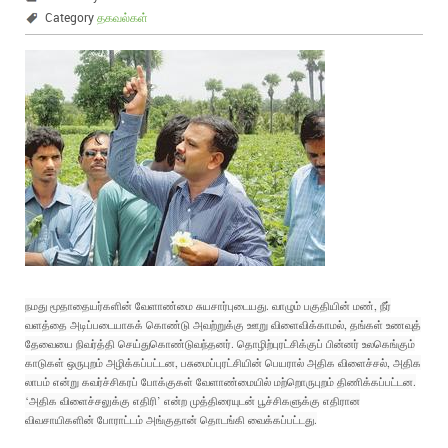
Category
தகவல்கள்
நமது மூதாதையர்களின் வேளாண்மை சுயசார்புடையது. வாழும் பகுதியின் மண், நீர்
வளத்தை அடிப்படையாகக் கொண்டு அவற்றுக்கு ஊறு விளைவிக்காமல், தங்கள் உணவுத்
தேவையை நிவர்த்தி செய்துகொண்டுவந்தனர். தொழிற்புரட்சிக்குப் பின்னர் உலகெங்கும்
காடுகள் ஒருபுறம் அழிக்கப்பட்டன, பசுமைப்புரட்சியின் பெயரால் அதிக விளைச்சல், அதிக
லாபம் என்று கவர்ச்சிகரப் போக்குகள் வேளாண்மையில் மற்றொருபுறம் திணிக்கப்பட்டன.
‘அதிக விளைச்சலுக்கு எதிரி’ என்ற முத்திரையுடன் பூச்சிகளுக்கு எதிரான
விவசாயிகளின் போராட்டம் அங்குதான் தொடங்கி வைக்கப்பட்டது.