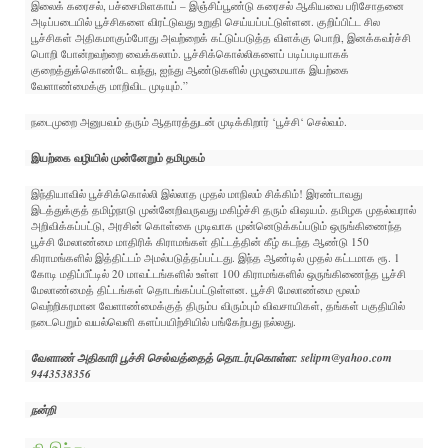
இலைக் கரைசல், பச்சைமிளகாய் – இஞ்சிப்பூண்டு கரைசல் ஆகியவை பரிசோதனை
அடிப்படையில் பூச்சிகளை விரட்டுவது உறுதி செய்யப்பட்டுள்ளன. குறிப்பிட்ட சில
பூச்சிகள் அதிகமாகும்போது அவற்றைக் கட்டுப்படுத்த விளக்கு பொறி, இனக்கவர்ச்சி
பொறி போன்றவற்றை வைக்கலாம். பூச்சிக்கொல்லிகளைப் படிப்படியாகக்
குறைத்துக்கொண்டே வந்து, ஐந்து ஆண்டுகளில் முழுமையாக இயற்கை
வேளாண்மைக்கு மாறிவிட முடியும்.”
நடைமுறை அனுபவம் தரும் ஆதாரத்துடன் முடிக்கிறார் ‘பூச்சி‘ செல்வம்.
இயற்கை வழியில் முன்னேறும் தமிழகம்
இந்தியாவில் பூச்சிக்கொல்லி இல்லாத முதல் மாநிலம் சிக்கிம்! இரண்டாவது
இடத்துக்குத் தமிழ்நாடு முன்னேறிவருவது மகிழ்ச்சி தரும் விஷயம். தமிழக முதல்வரால்
அறிவிக்கப்பட்டு, அரசின் கொள்கை முடிவாக முன்னெடுக்கப்படும் ஒருங்கிணைந்த
பூச்சி மேலாண்மை மாதிரிக் கிராமங்கள் திட்டத்தின் கீழ் கடந்த ஆண்டு 150
கிராமங்களில் இத்திட்டம் அமல்படுத்தப்பட்டது. இந்த ஆண்டில் முதல் கட்டமாக ரூ. 1
கோடி மதிப்பீட்டில் 20 மாவட்டங்களில் உள்ள 100 கிராமங்களில் ஒருங்கிணைந்த பூச்சி
மேலாண்மைத் திட்டங்கள் தொடங்கப்பட்டுள்ளன. பூச்சி மேலாண்மை மூலம்
வெற்றிகரமான வேளாண்மைக்குத் திரும்ப விரும்பும் விவசாயிகள், தங்கள் பகுதியில்
நடைபெறும் வயல்வெளி களப்பயிற்சியில் பங்கேற்பது நல்லது.
வேளாண் அதிகாரி பூச்சி செல்வத்தைத் தொடர்புகொள்ள: selipm@yahoo.com
9443538356
நன்றி