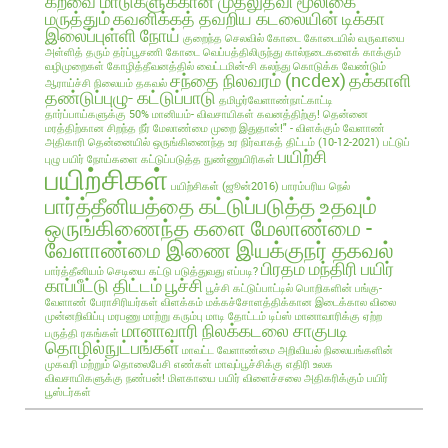
கறவை மாடுகளுக்கான முதலுதவி மூலிகை
மருத்தும்
கவனிக்கத் தவறிய கடலையின் டிக்கா
இலைப்புள்ளி நோய்
குறைந்த செலவில்
கோடை
கோடையில் வருவாயை
அள்ளித் தரும் தர்ப்பூசணி
கோடை வெப்பத்திலிருந்து கால்நடைகளைக் காக்கும்
வழிமுறைகள்
கோழித்தீவனத்தில் வைட்டமின்-சி கலந்து கொடுக்க வேண்டும்
சந்தை நிலவரம் (ncdex)
தக்காளி
ஆராய்ச்சி நிலையம் தகவல்
தண்டுப்புழு- கட்டுப்பாடு
தமிழர்வேளாண்நாட்காட்டி
தார்ப்பாய்களுக்கு 50% மானியம்- விவசாயிகள் கவனத்திற்கு!
தென்னை
மரத்திற்கான சிறந்த நீர் மேலாண்மை முறை இதுதான்!" - விளக்கும் வேளாண்
அதிகாரி
தென்னையில் ஒருங்கிணைந்த உர நிர்வாகத் திட்டம் (10-12-2021)
பட்டுப்
பயிற்சி
புழு
பயிர் நோய்களை கட்டுப்படுத்த நுண்ணுயிரிகள்
பயிற்சிகள்
பயிற்சிகள் (ஜூன்2016)
பாரம்பரிய நெல்
பார்த்தீனியத்தை கட்டுப்படுத்த உதவும்
ஒருங்கிணைந்த களை மேலாண்மை -
வேளாண்மை இணை இயக்குநர் தகவல்
பிரதம மந்திரி பயிர்
பார்த்தீனியம் செடியை கட்டு படுத்துவது எப்படி?
காப்பீட்டு திட்டம்
பூச்சி
பூச்சி கட்டுப்பாட்டில் பொறிகளின் பங்கு-
வேளாண் பேராசிரியர்கள் விளக்கம்
மக்கச்சோளத்திக்கான இடைக்கால விலை
முன்னறிவிப்பு
மரபணு மாற்று கரும்பு
மாடி தோட்டம் டிப்ஸ்
மானாவாரிக்கு ஏற்ற
மானாவாரி நிலக்கடலை சாகுபடி
பருத்தி ரகங்கள்
தொழில்நுட்பங்கள்
மாவட்ட வேளாண்மை அறிவியல் நிலையங்களின்
முகவரி மற்றும் தொலைபேசி எண்கள்
மாவுப்பூச்சிக்கு எதிரி உலக
விவசாயிகளுக்கு நண்பன்!
மிளகாயை பயிர்
விளைச்சலை அதிகரிக்கும் பயிர்
பூஸ்டர்கள்