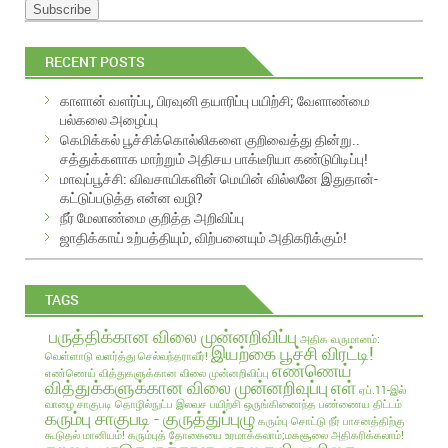
m
a
i
RECENT POSTS
l
A
காளான் வளர்ப்பு, பிரவுனி தயாரிப்பு பயிற்சி; வேளாண்மை
d
பல்கலை அழைப்பு
d
கெமிக்கல் பூச்சிக்கொல்லிகளை குறிவைத்து தின்று..
r
சத்துக்களாக மாற்றும் அதிசய பாக்டீரியா கண்டுபிடிப்பு!
e
மாவுப்பூச்சி: விவசாயிகளின் மெயின் வில்லனே இதுதான்-
s
கட்டுப்படுத்த என்ன வழி?
s
நீர் மேலாண்மை குறித்த அறிவிப்பு
ஜாதிக்காய் உற்பத்தியும், விற்பனையும் அதிகரிக்கும்!
TAGS
பருத்திக்கான விலை முன்னறிவிப்பு
அதிக வருமானம்:
இயற்கை பூச்சி விரட்டி!
வெள்ளாடு வளர்த்து செல்வந்தராவீர்!
எண்ணெய்
எண்ணெய் வித்துகளுக்கான விலை முன்னறிவிப்பு
வித்துக்களுக்கான விலை முன்னறிவுப்பு
எள்
ஏப்.11-இல்
வாழை சாகுபடி தொழில்நுட்ப இலவச பயிற்சி
ஒருங்கிணைந்த பண்ணைய திட்டம்
கரும்பு சாகுபடி - குருத்துப்புழு
கரும்பு சொட்டு நீர் பாசனத்திற்கு
கூடுதல் மானியம்!
கரும்புத் தோகையை உரமாக்கலாம்;மகசூலை அதிகரிக்கலாம்!