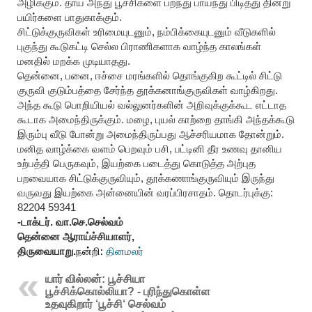
அழிக்கும். தாய் அந்து பூச்சிகளை பறந்து பாய்ந்து பிடித்து தின்று
பயிர்களை பாதுகாக்கும்.
சிட்டுக்குருவிகள் உரிமையுடனும், நம்பிக்கையுடனும் வீடுகளில்
புகுந்து கூடுகட்டி செல்ல பிராணிகளாக வாழ்ந்த காலங்கள்
மனதில் மறக்க முடியாதது.
தென்னை, பனை, ஈச்சை மரங்களில் தொங்குகிற கூட்டில் சிட்டு
குருவி குடும்பத்தை சேர்ந்த தூக்கனாங்குருவிகள் வாழ்கிறது.
அந்த கூடு பொறியியல் வல்லுனர்களின் அறிவுக்குக்கூட எட்டாத
கூடாக அமைந்திருக்கும். மழை, புயல் காற்றை தாங்கி அந்தக்கூடு
இரும்பு வீடு போன்று அமைந்திருப்பது ஆச்சரியமாக தோன்றும்.
மனித வாழ்க்கை வளம் பெறவும் பசி, பட்டினி தீர உணவு தானிய
உற்பத்தி பெருகவும், இயற்கை படைத்து கொடுத்த அற்புத
பறவையாக சிட்டுக்குருவியும், தூக்கணாங்குருவியும் இருந்து
வருவது இயற்கை அன்னையின் வரப்பிரசாதம். தொடர்புக்கு:
82204 59341
-டாக்டர். வா.செ.செல்வம்
தென்னை ஆராய்ச்சியாளர்,
திருவையாறு.
நன்றி:
தினமலர்
யார் வில்லன்: பூச்சியா
பூச்சிக்கொல்லியா? - புரிந்துகொள்ள
உதவுகிறார் ‘பூச்சி‘ செல்வம்