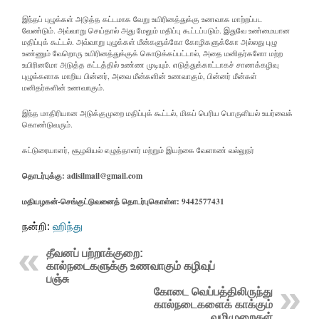
இந்தப் புழுக்கள் அடுத்த கட்டமாக வேறு உயிரினத்துக்கு உணவாக மாற்றப்பட
வேண்டும். அவ்வாறு செய்தால் அது மேலும் மதிப்பு கூட்டப்படும். இதுவே உண்மையான
மதிப்புக் கூட்டல். அவ்வாறு புழுக்கள் மீன்களுக்கோ கோழிகளுக்கோ அல்லது புழு
உண்ணும் வேறொரு உயிரினத்துக்குக் கொடுக்கப்பட்டால், அதை மனிதர்களோ மற்ற
உயிரினமோ அடுத்த கட்டத்தில் உண்ண முடியும். எடுத்துக்காட்டாகச் சாணக்கழிவு
புழுக்களாக மாறிய பின்னர், அவை மீன்களின் உணவாகும், பின்னர் மீன்கள்
மனிதர்களின் உணவாகும்.
இந்த மாதிரியான அடுக்குமுறை மதிப்புக் கூட்டல், மிகப் பெரிய பொருளியல் உயர்வைக்
கொண்டுவரும்.
கட்டுரையாளர், சூழலியல் எழுத்தாளர் மற்றும் இயற்கை வேளாண் வல்லுநர்
தொடர்புக்கு: adisilmail@gmail.com
மதியழகன்-செங்குட்டுவனைத் தொடர்புகொள்ள: 9442577431
நன்றி:
ஹிந்து
தீவனப் பற்றாக்குறை:
கால்நடைகளுக்கு உணவாகும் கழிவுப்
பஞ்சு
கோடை வெப்பத்திலிருந்து
கால்நடைகளைக் காக்கும்
வழிமுறைகள்