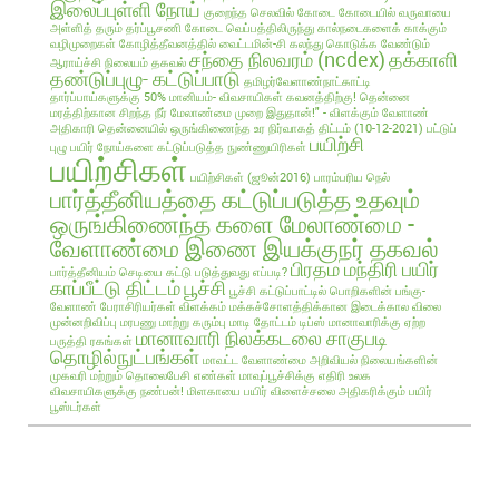
இலைப்புள்ளி நோய்
குறைந்த செலவில்
கோடை
கோடையில் வருவாயை
அள்ளித் தரும் தர்ப்பூசணி
கோடை வெப்பத்திலிருந்து கால்நடைகளைக் காக்கும்
வழிமுறைகள்
கோழித்தீவனத்தில் வைட்டமின்-சி கலந்து கொடுக்க வேண்டும்
சந்தை நிலவரம் (ncdex)
தக்காளி
ஆராய்ச்சி நிலையம் தகவல்
தண்டுப்புழு- கட்டுப்பாடு
தமிழர்வேளாண்நாட்காட்டி
தார்ப்பாய்களுக்கு 50% மானியம்- விவசாயிகள் கவனத்திற்கு!
தென்னை
மரத்திற்கான சிறந்த நீர் மேலாண்மை முறை இதுதான்!" - விளக்கும் வேளாண்
அதிகாரி
தென்னையில் ஒருங்கிணைந்த உர நிர்வாகத் திட்டம் (10-12-2021)
பட்டுப்
பயிற்சி
புழு
பயிர் நோய்களை கட்டுப்படுத்த நுண்ணுயிரிகள்
பயிற்சிகள்
பயிற்சிகள் (ஜூன்2016)
பாரம்பரிய நெல்
பார்த்தீனியத்தை கட்டுப்படுத்த உதவும்
ஒருங்கிணைந்த களை மேலாண்மை -
வேளாண்மை இணை இயக்குநர் தகவல்
பிரதம மந்திரி பயிர்
பார்த்தீனியம் செடியை கட்டு படுத்துவது எப்படி?
காப்பீட்டு திட்டம்
பூச்சி
பூச்சி கட்டுப்பாட்டில் பொறிகளின் பங்கு-
வேளாண் பேராசிரியர்கள் விளக்கம்
மக்கச்சோளத்திக்கான இடைக்கால விலை
முன்னறிவிப்பு
மரபணு மாற்று கரும்பு
மாடி தோட்டம் டிப்ஸ்
மானாவாரிக்கு ஏற்ற
மானாவாரி நிலக்கடலை சாகுபடி
பருத்தி ரகங்கள்
தொழில்நுட்பங்கள்
மாவட்ட வேளாண்மை அறிவியல் நிலையங்களின்
முகவரி மற்றும் தொலைபேசி எண்கள்
மாவுப்பூச்சிக்கு எதிரி உலக
விவசாயிகளுக்கு நண்பன்!
மிளகாயை பயிர்
விளைச்சலை அதிகரிக்கும் பயிர்
பூஸ்டர்கள்