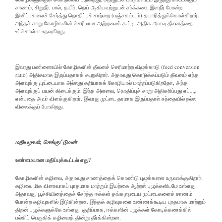
சாணம், சிறுநீர், பால், தயிர், நெய் ஆகியவற்றுடன் சர்க்கரை, இளநீர் போன்ற
இனிப்புகளைச் சேர்த்து நொதிப்புச் சாற்றை (பஞ்சகவ்யம்) தயாரித்துக்கொள்கிறார்.
அந்தச் சாறு கோழிகளின் செரிமான ஆற்றலைக் கூட்டி, அதிக அளவு தீவனத்தை
உட்கொள்ள உதவுகிறது.
இவரது பண்ணையில் கோழிகளின் தீவனச் செரிமாற்ற விழுக்காடு (feed conversion
ratio) அதிகமாக இருப்பதாகக் கூறுகிறார். அதாவது கொடுக்கப்படும் தீவனம் எந்த
அளவுக்கு முட்டையாக அல்லது கறியாகக் கோழியால் மாற்றப்படுகிறதோ, அந்த
அளவுக்குப் பயன் கிடைக்கும். இந்த அளவை, நொதிப்புச் சாறு அதிகரிப்பது எப்படி
என்பதை அவர் விளக்குகிறார். இவரது முட்டை தரமாக இருப்பதால் சந்தையில் நல்ல
விலைக்குப் போகிறது.
மதியழகன், செங்குட்டுவன்
உண்மையான மதிப்புக்கூட்டல் எது?
கோழிகளின் கழிவை, அதாவது சாணத்தைக் கொண்டு புழுக்களை உருவாக்குகிறார்.
கழிவை மிக விரைவாகப் புரதமாக மாற்றும் இயற்கை ஆற்றல் புழுக்களிடமே உள்ளது.
அதாவது, பூச்சியினத்தைச் சேர்ந்த ஈக்கள் தங்களுடைய முட்டைகளைச் சாணம்
போன்ற கழிவுகளில் இடுகின்றன. இந்தக் கழிவுகளை உண்ணக்கூடிய புரதமாக மாற்றும்
திறன் புழுக்களுக்கே உள்ளது. குறிப்பாக, ஈக்களின் புழுக்கள் கோடிக்கணக்கில்
பல்கிப் பெருகிக் கழிவைத் தின்று தீர்க்கின்றன.