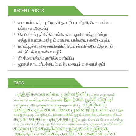
i
RECENT POSTS
l
A
காளான் வளர்ப்பு, பிரவுனி தயாரிப்பு பயிற்சி; வேளாண்மை
d
பல்கலை அழைப்பு
d
கெமிக்கல் பூச்சிக்கொல்லிகளை குறிவைத்து தின்று..
r
சத்துக்களாக மாற்றும் அதிசய பாக்டீரியா கண்டுபிடிப்பு!
e
மாவுப்பூச்சி: விவசாயிகளின் மெயின் வில்லனே இதுதான்-
s
கட்டுப்படுத்த என்ன வழி?
s
நீர் மேலாண்மை குறித்த அறிவிப்பு
ஜாதிக்காய் உற்பத்தியும், விற்பனையும் அதிகரிக்கும்!
TAGS
பருத்திக்கான விலை முன்னறிவிப்பு
அதிக வருமானம்:
இயற்கை பூச்சி விரட்டி!
வெள்ளாடு வளர்த்து செல்வந்தராவீர்!
எண்ணெய்
எண்ணெய் வித்துகளுக்கான விலை முன்னறிவிப்பு
வித்துக்களுக்கான விலை முன்னறிவுப்பு
எள்
ஏப்.11-இல்
வாழை சாகுபடி தொழில்நுட்ப இலவச பயிற்சி
ஒருங்கிணைந்த பண்ணைய திட்டம்
கரும்பு சாகுபடி - குருத்துப்புழு
கரும்பு சொட்டு நீர் பாசனத்திற்கு
கூடுதல் மானியம்!
கரும்புத் தோகையை உரமாக்கலாம்;மகசூலை அதிகரிக்கலாம்!
கறவை மாடுகளுக்கான முதலுதவி மூலிகை
மருத்தும்
கவனிக்கத் தவறிய கடலையின் டிக்கா