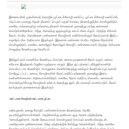
இணையரின் முதன்மைத் தொழில் முட்டைக்கோழி வளர்ப்பு. முட்டைக்கோழி வளர்ப்பில்
அடிப்படையானது அதன் தீவனம். பெரும் பகுதி செலவு, தீவனத்துக்கே சென்றுவிடும்.
எனவே, எவ்வளவுக்கு எவ்வளவு தீவனச் செலவைக் குறைத்து மாற்று உணவைக்
கொடுக்கிறோமோ, அந்த அளவுக்கு ஒருவருக்கு லாபம் கிடைக்கும். அடுத்த சிக்கல்
நோய். பெரிய அளவிலான பண்ணைக் கோழிகள் எதிர்கொள்ளும் நோய்களால் இறப்பு
சதவீதம் மிக அதிகமாக இருக்கும். இதனால் பண்ணை பெரிய அழிவை நோக்கிச்
சென்றுவிடும். எனவே, உணவிலும் நோயிலும் கோழிப் பண்ணையாளர் மிகுந்த அக்கறை
செலுத்த வேண்டியது அவசியம்.
இதிலும் நாம் கவனிக்க வேண்டிய செய்தி, உணவு தவறானால் நோய் வரும், உணவு
சரியாக இருந்தால் அதுவே மருந்தாக மாறும். இந்த நுட்பத்தைப் புரிந்துகொண்டு
செயல்பட்டாக வேண்டும். பொதுவாக வெளியிலிருந்து வாங்கும் வேதிப்பொருட்களால்
செறிவூட்டப்பட்ட உணவு, கோழிகளின் நோய் எதிர்ப்பாற்றலைக் குறைந்து இறப்பு
எண்ணிக்கையை அதிகமாக்கிவிடும். எனவே, நோய் எதிர்ப்பு கொண்ட உணவைக்
கொடுக்கும்போது கோழிகள் நல்ல உடல்நலத்துடனும், திடமாகவும் காணப்படும். நோய்
தாக்குதல் குறைவாகவும் இருக்கும்
.
ஊட்டமான கோழிகள் ஊட்டமான முட்டை
மதியழகன், தனது கோழிப் பண்ணைக்கான தீவனத்தை அவரே
தயாரித்துக்கொள்கிறார். அதற்கென்று தனியாக ஒரு அரரை எந்திரத்தை
அமைத்துள்ளார். அவரே நேரடியாகக் கொள்முதல் செய்யும் தானியங்களுடன்,
பலவிதமான மூலிகைகளை அந்த எந்திரத்தில் சேர்த்து அரைக்கிறார். அந்த உணவே
கோழிகளுக்குக் கொடுக்கப் படுகிறது. அத்துடன் மாடுகளிடம் இருந்து கிடைக்கும்