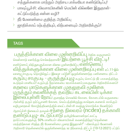
சத்துக்களாக மாற்றும் அதிசய பாக்டீரியா கண்டுபிடிப்பு!
e
மாவுப்பூச்சி: விவசாயிகளின் மெயின் வில்லனே இதுதான்-
s
கட்டுப்படுத்த என்ன வழி?
s
நீர் மேலாண்மை குறித்த அறிவிப்பு
ஜாதிக்காய் உற்பத்தியும், விற்பனையும் அதிகரிக்கும்!
TAGS
பருத்திக்கான விலை முன்னறிவிப்பு
அதிக வருமானம்:
இயற்கை பூச்சி விரட்டி!
வெள்ளாடு வளர்த்து செல்வந்தராவீர்!
எண்ணெய்
எண்ணெய் வித்துகளுக்கான விலை முன்னறிவிப்பு
வித்துக்களுக்கான விலை முன்னறிவுப்பு
எள்
ஏப்.11-இல்
வாழை சாகுபடி தொழில்நுட்ப இலவச பயிற்சி
ஒருங்கிணைந்த பண்ணைய திட்டம்
கரும்பு சாகுபடி - குருத்துப்புழு
கரும்பு சொட்டு நீர் பாசனத்திற்கு
கூடுதல் மானியம்!
கரும்புத் தோகையை உரமாக்கலாம்;மகசூலை அதிகரிக்கலாம்!
கறவை மாடுகளுக்கான முதலுதவி மூலிகை
மருத்தும்
கவனிக்கத் தவறிய கடலையின் டிக்கா
இலைப்புள்ளி நோய்
குறைந்த செலவில்
கோடை
கோடையில் வருவாயை
அள்ளித் தரும் தர்ப்பூசணி
கோடை வெப்பத்திலிருந்து கால்நடைகளைக் காக்கும்
வழிமுறைகள்
கோழித்தீவனத்தில் வைட்டமின்-சி கலந்து கொடுக்க வேண்டும்
சந்தை நிலவரம் (ncdex)
தக்காளி
ஆராய்ச்சி நிலையம் தகவல்
தண்டுப்புழு- கட்டுப்பாடு
தமிழர்வேளாண்நாட்காட்டி
தார்ப்பாய்களுக்கு 50% மானியம்- விவசாயிகள் கவனத்திற்கு!
தென்னை
மரத்திற்கான சிறந்த நீர் மேலாண்மை முறை இதுதான்!" - விளக்கும் வேளாண்
அதிகாரி
தென்னையில் ஒருங்கிணைந்த உர நிர்வாகத் திட்டம் (10-12-2021)
பட்டுப்