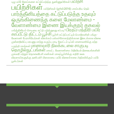
பயிற்சி
புழு
பயிர் நோய்களை கட்டுப்படுத்த நுண்ணுயிரிகள்
பயிற்சிகள்
பயிற்சிகள் (ஜூன்2016)
பாரம்பரிய நெல்
பார்த்தீனியத்தை கட்டுப்படுத்த உதவும்
ஒருங்கிணைந்த களை மேலாண்மை -
வேளாண்மை இணை இயக்குநர் தகவல்
பிரதம மந்திரி பயிர்
பார்த்தீனியம் செடியை கட்டு படுத்துவது எப்படி?
காப்பீட்டு திட்டம்
பூச்சி
பூச்சி கட்டுப்பாட்டில் பொறிகளின் பங்கு-
வேளாண் பேராசிரியர்கள் விளக்கம்
மக்கச்சோளத்திக்கான இடைக்கால விலை
முன்னறிவிப்பு
மரபணு மாற்று கரும்பு
மாடி தோட்டம் டிப்ஸ்
மானாவாரிக்கு ஏற்ற
மானாவாரி நிலக்கடலை சாகுபடி
பருத்தி ரகங்கள்
தொழில்நுட்பங்கள்
மாவட்ட வேளாண்மை அறிவியல் நிலையங்களின்
முகவரி மற்றும் தொலைபேசி எண்கள்
மாவுப்பூச்சிக்கு எதிரி உலக
விவசாயிகளுக்கு நண்பன்!
மிளகாயை பயிர்
விளைச்சலை அதிகரிக்கும் பயிர்
பூஸ்டர்கள்