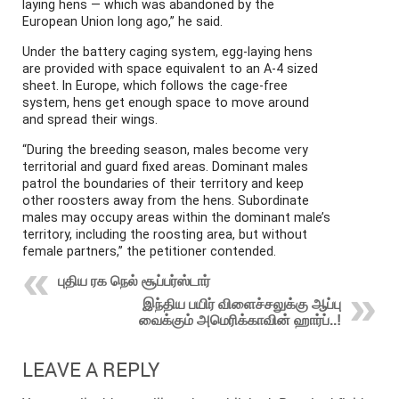
laying hens — which was abandoned by the
European Union long ago,” he said.
Under the battery caging system, egg-laying hens
are provided with space equivalent to an A-4 sized
sheet. In Europe, which follows the cage-free
system, hens get enough space to move around
and spread their wings.
“During the breeding season, males become very
territorial and guard fixed areas. Dominant males
patrol the boundaries of their territory and keep
other roosters away from the hens. Subordinate
males may occupy areas within the dominant male’s
territory, including the roosting area, but without
female partners,” the petitioner contended.
புதிய ரக நெல் சூப்பர்ஸ்டார்
இந்திய பயிர் விளைச்சலுக்கு ஆப்பு
வைக்கும் அமெரிக்காவின் ஹார்ப்..!
LEAVE A REPLY