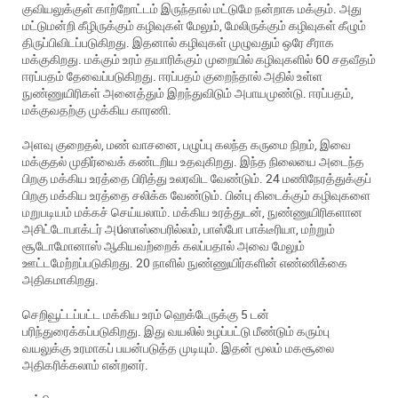
குவியலுக்குள் காற்றோட்டம் இருந்தால் மட்டுமே நன்றாக மக்கும். அது
மட்டுமன்றி கீழிருக்கும் கழிவுகள் மேலும், மேலிருக்கும் கழிவுகள் கீழும்
திருப்பிவிடப்படுகிறது. இதனால் கழிவுகள் முழுவதும் ஒரே சீராக
மக்குகிறது. மக்கும் உரம் தயாரிக்கும் முறையில் கழிவுகளில் 60 சதவீதம்
ஈரப்பதம் தேவைப்படுகிறது. ஈரப்பதம் குறைந்தால் அதில் உள்ள
நுண்ணுயிரிகள் அனைத்தும் இறந்துவிடும் அபாயமுண்டு. ஈரப்பதம்,
மக்குவதற்கு முக்கிய காரணி.
அளவு குறைதல், மண் வாசனை, பழுப்பு கலந்த கருமை நிறம், இவை
மக்குதல் முதிர்வைக் கண்டறிய உதவுகிறது. இந்த நிலையை அடைந்த
பிறகு மக்கிய உரத்தை பிரித்து உலரவிட வேண்டும். 24 மணிநேரத்துக்குப்
பிறகு மக்கிய உரத்தை சலிக்க வேண்டும். பின்பு கிடைக்கும் கழிவுகளை
மறுபடியம் மக்கச் செய்யலாம். மக்கிய உரத்துடன், நுண்ணுயிரிகளான
அசிட்டோபாக்டர் அúஸாஸ்பைரில்லம், பாஸ்போ பாக்டீரியா, மற்றும்
சூடோமோனாஸ் ஆகியவற்றைக் கலப்பதால் அவை மேலும்
ஊட்டமேற்றப்படுகிறது. 20 நாளில் நுண்ணுயிர்களின் எண்ணிக்கை
அதிகமாகிறது.
செறிவூட்டப்பட்ட மக்கிய உரம் ஹெக்டேருக்கு 5 டன்
பரிந்துரைக்கப்படுகிறது. இது வயலில் உழப்பட்டு மீண்டும் கரும்பு
வயலுக்கு உரமாகப் பயன்படுத்த முடியும். இதன் மூலம் மகசூலை
அதிகரிக்கலாம் என்றனர்.