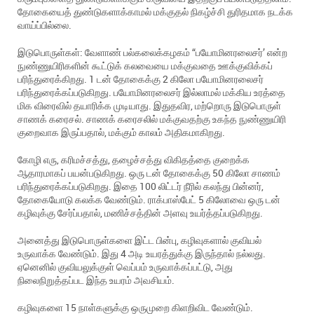
தோகையைத் துண்டுகளாக்காமல் மக்குதல் நிகழ்ச்சி துரிதமாக நடக்க
வாய்ப்பில்லை.
இடுபொருள்கள்: வேளாண் பல்கலைக்கழகம் “பயோமினரலைசர்’ என்ற
நுண்ணுயிரிகளின் கூட்டுக் கலவையை மக்குவதை ஊக்குவிக்கப்
பரிந்துரைக்கிறது. 1 டன் தோகைக்கு 2 கிலோ பயோமினரலைசர்
பரிந்துரைக்கப்படுகிறது. பயோமினரலைசர் இல்லாமல் மக்கிய உரத்தை
மிக விரைவில் தயாரிக்க முடியாது. இதுதவிர, மற்றொரு இடுபொருள்
சாணக் கரைசல். சாணக் கரைசலில் மக்குவதற்கு உகந்த நுண்ணுயிரி
குறைவாக இருப்பதால், மக்கும் காலம் அதிகமாகிறது.
கோழி எரு, கரிமச்சத்து, தழைச்சத்து விகிதத்தை குறைக்க
ஆதாரமாகப் பயன்படுகிறது. ஒரு டன் தோகைக்கு 50 கிலோ சாணம்
பரிந்துரைக்கப்படுகிறது. இதை 100 லிட்டர் நீரில் கலந்து பின்னர்,
தோகையோடு கலக்க வேண்டும். ராக்பாஸ்பேட் 5 கிலோவை ஒரு டன்
கழிவுக்கு சேர்ப்பதால், மணிச்சத்தின் அளவு உயர்த்தப்படுகிறது.
அனைத்து இடுபொருள்களை இட்ட பின்பு, கழிவுகளால் குவியல்
உருவாக்க வேண்டும். இது 4 அடி உயரத்துக்கு இருந்தால் நல்லது.
ஏனெனில் குவியலுக்குள் வெப்பம் உருவாக்கப்பட்டு, அது
நிலைநிறுத்தப்பட இந்த உயரம் அவசியம்.
கழிவுகளை 15 நாள்களுக்கு ஒருமுறை கிளறிவிட வேண்டும்.