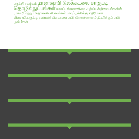
மானாவாரி நிலக்கடலை சாகுபடி
பருத்தி ரகங்கள்
தொழில்நுட்பங்கள்
மாவட்ட வேளாண்மை அறிவியல் நிலையங்களின்
முகவரி மற்றும் தொலைபேசி எண்கள்
மாவுப்பூச்சிக்கு எதிரி உலக
விவசாயிகளுக்கு நண்பன்!
மிளகாயை பயிர்
விளைச்சலை அதிகரிக்கும் பயிர்
பூஸ்டர்கள்