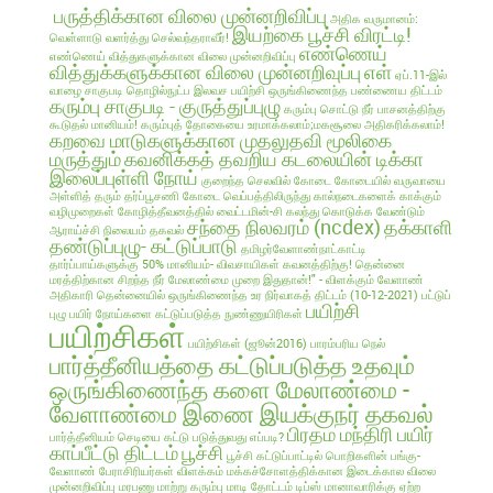
பருத்திக்கான விலை முன்னறிவிப்பு
அதிக வருமானம்:
இயற்கை பூச்சி விரட்டி!
வெள்ளாடு வளர்த்து செல்வந்தராவீர்!
எண்ணெய்
எண்ணெய் வித்துகளுக்கான விலை முன்னறிவிப்பு
வித்துக்களுக்கான விலை முன்னறிவுப்பு
எள்
ஏப்.11-இல்
வாழை சாகுபடி தொழில்நுட்ப இலவச பயிற்சி
ஒருங்கிணைந்த பண்ணைய திட்டம்
கரும்பு சாகுபடி - குருத்துப்புழு
கரும்பு சொட்டு நீர் பாசனத்திற்கு
கூடுதல் மானியம்!
கரும்புத் தோகையை உரமாக்கலாம்;மகசூலை அதிகரிக்கலாம்!
கறவை மாடுகளுக்கான முதலுதவி மூலிகை
மருத்தும்
கவனிக்கத் தவறிய கடலையின் டிக்கா
இலைப்புள்ளி நோய்
குறைந்த செலவில்
கோடை
கோடையில் வருவாயை
அள்ளித் தரும் தர்ப்பூசணி
கோடை வெப்பத்திலிருந்து கால்நடைகளைக் காக்கும்
வழிமுறைகள்
கோழித்தீவனத்தில் வைட்டமின்-சி கலந்து கொடுக்க வேண்டும்
சந்தை நிலவரம் (ncdex)
தக்காளி
ஆராய்ச்சி நிலையம் தகவல்
தண்டுப்புழு- கட்டுப்பாடு
தமிழர்வேளாண்நாட்காட்டி
தார்ப்பாய்களுக்கு 50% மானியம்- விவசாயிகள் கவனத்திற்கு!
தென்னை
மரத்திற்கான சிறந்த நீர் மேலாண்மை முறை இதுதான்!" - விளக்கும் வேளாண்
அதிகாரி
தென்னையில் ஒருங்கிணைந்த உர நிர்வாகத் திட்டம் (10-12-2021)
பட்டுப்
பயிற்சி
புழு
பயிர் நோய்களை கட்டுப்படுத்த நுண்ணுயிரிகள்
பயிற்சிகள்
பயிற்சிகள் (ஜூன்2016)
பாரம்பரிய நெல்
பார்த்தீனியத்தை கட்டுப்படுத்த உதவும்
ஒருங்கிணைந்த களை மேலாண்மை -
வேளாண்மை இணை இயக்குநர் தகவல்
பிரதம மந்திரி பயிர்
பார்த்தீனியம் செடியை கட்டு படுத்துவது எப்படி?
காப்பீட்டு திட்டம்
பூச்சி
பூச்சி கட்டுப்பாட்டில் பொறிகளின் பங்கு-
வேளாண் பேராசிரியர்கள் விளக்கம்
மக்கச்சோளத்திக்கான இடைக்கால விலை
முன்னறிவிப்பு
மரபணு மாற்று கரும்பு
மாடி தோட்டம் டிப்ஸ்
மானாவாரிக்கு ஏற்ற