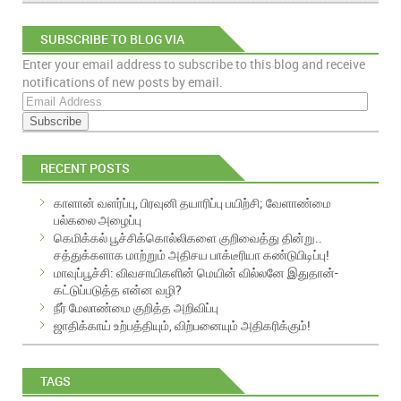
SUBSCRIBE TO BLOG VIA
Enter your email address to subscribe to this blog and receive
EMAIL
notifications of new posts by email.
E
m
a
i
RECENT POSTS
l
A
காளான் வளர்ப்பு, பிரவுனி தயாரிப்பு பயிற்சி; வேளாண்மை
d
பல்கலை அழைப்பு
d
கெமிக்கல் பூச்சிக்கொல்லிகளை குறிவைத்து தின்று..
r
சத்துக்களாக மாற்றும் அதிசய பாக்டீரியா கண்டுபிடிப்பு!
e
மாவுப்பூச்சி: விவசாயிகளின் மெயின் வில்லனே இதுதான்-
s
கட்டுப்படுத்த என்ன வழி?
s
நீர் மேலாண்மை குறித்த அறிவிப்பு
ஜாதிக்காய் உற்பத்தியும், விற்பனையும் அதிகரிக்கும்!
TAGS