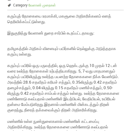
Category
வேளாண் முறைகள்
கரும்புத் தோகையை உரமாக்கி, மகசூலை அதிகரிக்கலாம் எனத்
தெரிவிக்கப்பட்டுள்ளது.
இதுகுறித்து வேளாண் துறை சார்பில் கூறப்பட்டதாவது:
தமிழகத்தில் அதிகம் விளையும் பயிர்களில் நெல்லுக்கு அடுத்ததாக
கரும்பு உள்ளது.
கரும்புப் பயிரில் ஒரு பருவத்தில், ஒரு ஹெக்டருக்கு 10 முதல் 12 டன்
வரை உலர்ந்த தோகைகள் உற்பத்தியாகிறது. 5, 7-வது மாதமானதும்
கரும்புப் பயிரிலிருந்து உலர்ந்த பயனற்ற தோகைகளை நீக்க வேண்டும்.
அவற்றில் 28.6 சதவீதம் கரிமச் சத்தும், 0.35லிருந்து 0.42 சதவீதம்
தழைச்சத்தும், 0.04-லிருந்து 0.15 சதவீதம் மணிச்சத்தும், 0.50-
லிருந்து 0.42 சதவீதம் சாம்பல் சத்தும் உள்ளது. உலர்ந்த தோகைகளை
மண்ணோடு கலப்பதால் மண்ணின் இயற்பியல், வேதியியல், உயிரியல்
தன்மை மேம்படுகிறது.இதனால் மண்ணின் மின்கடத்தும் திறன்
குறைந்து, நீரைத் தக்கவைக்கும் திறன் அதிகரிக்கிறது.
மண்ணில் உள்ள நுண்துளைகளால் மண்ணின் கட்டமைப்பு
அதிகரிக்கிறது. உலர்ந்த தோகைகளை மண்ணோடு கலப்பதால்