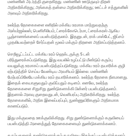
மண்ணின் அடர்த்தி குறைகிறது. மண்ணின் ஊடுருவும் திறன்
அதிகரிக்கிறது; அங்ககத் தன்மை அதிகரிக்கிறது; ஊட்டச் சத்துகளின்
அளவும் அதிகரிக்கிறது.
உலர்ந்த தோகைகளை எளிதில் மக்கிய உரமாக மாற்றுவதற்கு
அஸ்பர்ஜல்லஸ், பெனிசீலியம், ட்ரைக்கோடெர்மா, ட்ரைக்கரஸ் ஆகிய
பூஞ்சாணங்களைப் பயன்படுத்தலாம். இதனுடன், ராக் பாஸ்பேட், ஜிப்சம்
முதலியவற்றைச் சேர்ப்பதன் மூலம் மக்கும் திறனை அதிகப்படுத்தலாம்.
செறிவூட்டப்பட்ட மக்கிய உரம் ஹெக்டருக்கு 5 டன்
பரிந்துரைக்கப்படுகிறது. இது வயலில் உழப்பட்டு மீண்டும் கரும்பு
வயலுக்கு உரமாகப் பயன்படுத்தப்படுகிறது. மக்கிய உரம் தயாரிக்க குழி
ஏற்படுத்திச் செய்ய வேண்டிய அவசியம் இல்லை. மண்ணின்
மேற்பரப்பிலேயே மக்கிய உரம் தயாரிக்கலாம். உலர்ந்த தோகை நீளமானது.
இதைக் கையாளுவதும் குவிப்பதும் கடினம். எனவே, உலர்ந்த
தோகைகளை சிறுசிறு துண்டுகளாக்கி பின்னர் பயன்படுத்தலாம்.
இதனால் அளவு குறைவதுடன், வெளிபரப்பு அதிகரிக்கிறது. உலர்ந்த
தோகைகளில், அதிக இலைப்பரப்பும், நுண்ணுயிரிகளும் அதிகமாக
காணப்படும்.
இது மக்குவதை ஊக்குவிக்கிறது. சிறு துண்டுகளாக்கும் கருவியைப்
பயன்படுத்தி அனைத்துத் தோகைகளையும் துண்டுகளாக்கலாம்.
கரும்புகளைத் துண்டுகளாக்கும் கருவியை இதற்குப் பயன்படுத்தலாம்.