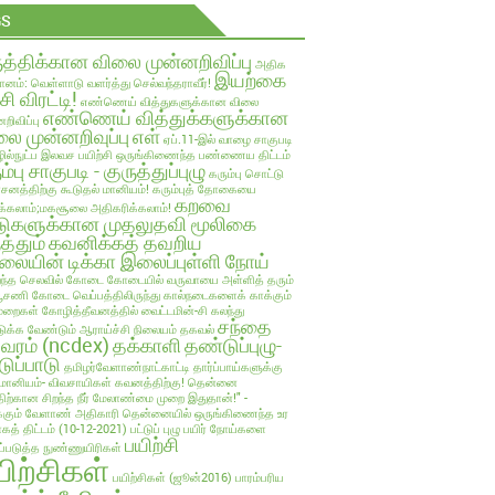
GS
ுத்திக்கான விலை முன்னறிவிப்பு
அதிக
இயற்கை
ானம்: வெள்ளாடு வளர்த்து செல்வந்தராவீர்!
்சி விரட்டி!
எண்ணெய் வித்துகளுக்கான விலை
எண்ணெய் வித்துக்களுக்கான
றிவிப்பு
ை முன்னறிவுப்பு
எள்
ஏப்.11-இல் வாழை சாகுபடி
ல்நுட்ப இலவச பயிற்சி
ஒருங்கிணைந்த பண்ணைய திட்டம்
ம்பு சாகுபடி - குருத்துப்புழு
கரும்பு சொட்டு
பாசனத்திற்கு கூடுதல் மானியம்!
கரும்புத் தோகையை
கறவை
க்கலாம்;மகசூலை அதிகரிக்கலாம்!
டுகளுக்கான முதலுதவி மூலிகை
த்தும்
கவனிக்கத் தவறிய
லையின் டிக்கா இலைப்புள்ளி நோய்
ந்த செலவில்
கோடை
கோடையில் வருவாயை அள்ளித் தரும்
்பூசணி
கோடை வெப்பத்திலிருந்து கால்நடைகளைக் காக்கும்
ுறைகள்
கோழித்தீவனத்தில் வைட்டமின்-சி கலந்து
சந்தை
க்க வேண்டும் ஆராய்ச்சி நிலையம் தகவல்
லவரம் (ncdex)
தக்காளி
தண்டுப்புழு-
டுப்பாடு
தமிழர்வேளாண்நாட்காட்டி
தார்ப்பாய்களுக்கு
மானியம்- விவசாயிகள் கவனத்திற்கு!
தென்னை
திற்கான சிறந்த நீர் மேலாண்மை முறை இதுதான்!" -
்கும் வேளாண் அதிகாரி
தென்னையில் ஒருங்கிணைந்த உர
ாகத் திட்டம் (10-12-2021)
பட்டுப் புழு
பயிர் நோய்களை
பயிற்சி
ுப்படுத்த நுண்ணுயிரிகள்
யிற்சிகள்
பயிற்சிகள் (ஜூன்2016)
பாரம்பரிய