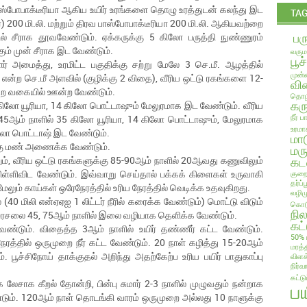
ாஸ்போபாக்டீரியா ஆகிய உயிர் உரங்களை தொழு உரத்துடன் கலந்து இட
TA
200 மி.லி. மற்றும் திரவ பாஸ்போபாக்டீரியா 200 மி.லி. ஆகியவற்றை
பர
் சீராக தூவவேண்டும். ஏக்கருக்கு 5 கிலோ பருத்தி நுண்ணுரம்
 முன் சீராக இட வேண்டும்.
வரும
பூச
ர் அமைத்து, உரமிட்ட பகுதிக்கு சற்று மேலே 3 செ.மீ. ஆழத்தில்
முன்ன
்ற செ.மீ அளவில் (குழிக்கு 2 விதை), வீரிய ஒட்டு ரகங்களை 12-
வில
ன்ற வகையில் ஊன்ற வேண்டும்.
தொழி
கரு
கிலோ யூரியா, 14 கிலோ பொட்டாஷும் மேலுரமாக இட வேண்டும். வீரிய
நீர் 
 45ஆம் நாளில் 35 கிலோ யூரியா, 14 கிலோ பொட்டாஷும், மேலுரமாக
உரமா
ிலோ பொட்டாஷ் இட வேண்டும்.
மா
க்கு மண் அணைக்க வேண்டும்.
மரு
கட
், வீரிய ஒட்டு ரகங்களுக்கு 85-90ஆம் நாளில் 20ஆவது கணுவிலும்
கிள்ளிவிட வேண்டும். இவ்வாறு செய்தால் பக்கக் கிளைகள் உருவாகி
குறை
தர்ப
ேலும் காய்கள் ஒரேநேரத்தில் உரிய நேரத்தில் வெடிக்க உதவுகிறது.
வழிம
(40 மிலி என்ஏஏஐ 1 லிட்டர் நீரில் கரைக்க வேண்டும்) மொட்டு விடும்
கொடு
நி
 கரைசலை 45, 75ஆம் நாளில் இலை வழியாக தெளிக்க வேண்டும்.
கட்
வேண்டும். விதைத்த 3ஆம் நாளில் உயிர் தண்ணீர் கட்ட வேண்டும்.
50% 
ரத்தில் ஒருமுறை நீர் கட்ட வேண்டும். 20 நாள் கழித்து 15-20ஆம்
மரத்
பூச்சிநோய் தாக்குதல் அறிந்து அதற்கேற்ப உரிய பயிர் பாதுகாப்பு
விளக
நிர்வ
கட்ட
 லேசாக கீறல் தோன்றி, பின்பு சுமார் 2-3 நாளில் முழுவதும் நன்றாக
ப
ண்டும். 120ஆம் நாள் தொடங்கி வாரம் ஒருமுறை அல்லது 10 நாளுக்கு