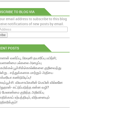
SCRIBE TO BLOG VIA
our email address to subscribe to this blog
AIL
eive notifications of new posts by email.
CENT POSTS
ாளான் வளர்ப்பு, பிரவுனி தயாரிப்பு பயிற்சி;
ேளாண்மை பல்கலை அழைப்பு
ெமிக்கல் பூச்சிக்கொல்லிகளை குறிவைத்து
ின்று.. சத்துக்களாக மாற்றும் அதிசய
ாக்டீரியா கண்டுபிடிப்பு!
ாவுப்பூச்சி: விவசாயிகளின் மெயின் வில்லனே
துதான்- கட்டுப்படுத்த என்ன வழி?
ீர் மேலாண்மை குறித்த அறிவிப்பு
ாதிக்காய் உற்பத்தியும், விற்பனையும்
திகரிக்கும்!