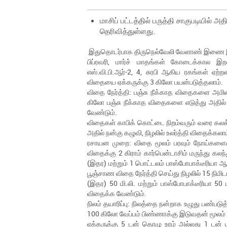
மாசிப் பட்டத்தில் பருத்தி சாகுபடிய
தெரிவித்துள்ளது.
இதுதொடர்பாக திருநெல்வேலி வேளாண் இணை இயக்க
பிப்ரவரி, மார்ச் மாதங்கள் கோடைக்கால இறவை
எஸ்.வி.பி.ஆர்-2, 4, சுரபி ஆகிய ரகங்கள் ஏற
விதையை ஏக்கருக்கு 3 கிலோ பயன்படுத்தலாம்.
விதை நேர்த்தி: பஞ்சு நீக்காத விதைகளை அமில 
கிலோ பஞ்சு நீக்காத விதைகளை எடுத்து அதில் 
வேண்டும்.
விதைகள் காபிக் கொட்டை நிறம்வரும் வரை கலக்க 
அதில் நன்கு கழுவி, நிழலில் உலர்த்தி விதைக்கலாம
ரசாயன முறை: விதை மூலம் பரவும் நோய்களைக் 
விதைக்கு 2 கிராம் கார்பென்டாசிம் மருந்து கல
(இதர) மற்றும் 1 பொட்டலம் பாஸ்போபாக்டீரியா 
பூஞ்சாண விதை நேர்த்தி செய்து நிழலில் 15 நிம
(இதர) 50 மி.லி. மற்றும் பாஸ்போபாக்டீரியா 50
விதைக்க வேண்டும்.
நிலம் தயாரிப்பு: நிலத்தை நன்றாக உழுது பண்பட
100 கிலோ வேப்பம் பிண்ணாக்கு இடுவதன் மூலம் 
ஏக்கருக்கு 5 டன் தொழு உரம் அல்லது 1 டன் 