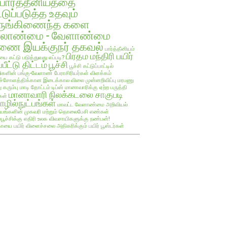
பார்த்தீனியத்தை
்டுப்படுத்த உதவும்
ருங்கிணைந்த களை
ேலாண்மை - வேளாண்மை
ை இயக்குநர் தகவல்
பார்த்தீனியம்
பிரதம மந்திரி பயிர்
யை கட்டு படுத்துவது எப்படி?
்பீட்டு திட்டம்
பூச்சி
பூச்சி கட்டுப்பாட்டில்
களின் பங்கு-வேளாண் பேராசிரியர்கள் விளக்கம்
ச்சோளத்திக்கான இடைக்கால விலை முன்னறிவிப்பு
மரபணு
ு கரும்பு
மாடி தோட்டம் டிப்ஸ்
மானாவாரிக்கு ஏற்ற பருத்தி
மானாவாரி நிலக்கடலை சாகுபடி
கள்
ழில்நுட்பங்கள்
மாவட்ட வேளாண்மை அறிவியல்
யங்களின் முகவரி மற்றும் தொலைபேசி எண்கள்
ப்பூச்சிக்கு எதிரி உலக விவசாயிகளுக்கு நண்பன்!
ாயை பயிர்
விளைச்சலை அதிகரிக்கும் பயிர் பூஸ்டர்கள்