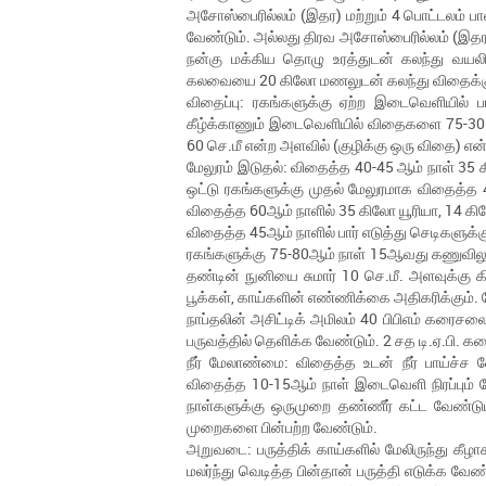
அசோஸ்பைரில்லம் (இதர) மற்றும் 4 பொட்டலம் ப
வேண்டும். அல்லது திரவ அசோஸ்பைரில்லம் (இதர) 
நன்கு மக்கிய தொழு உரத்துடன் கலந்து வயலில
கலவையை 20 கிலோ மணலுடன் கலந்து விதைக்கும்
விதைப்பு: ரகங்களுக்கு ஏற்ற இடைவெளியில் பா
கீழ்க்காணும் இடைவெளியில் விதைகளை 75-30 என
60 செ.மீ என்ற அளவில் (குழிக்கு ஒரு விதை) எ
மேலுரம் இடுதல்: விதைத்த 40-45 ஆம் நாள் 35 
ஒட்டு ரகங்களுக்கு முதல் மேலுரமாக விதைத்த
விதைத்த 60ஆம் நாளில் 35 கிலோ யூரியா, 14 க
விதைத்த 45ஆம் நாளில் பார் எடுத்து செடிகளு
ரகங்களுக்கு 75-80ஆம் நாள் 15ஆவது கணுவிலும
தண்டின் நுனியை சுமார் 10 செ.மீ. அளவுக்கு 
பூக்கள், காய்களின் எண்ணிக்கை அதிகரிக்கும். ம
நாப்தலின் அசிட்டிக் அமிலம் 40 பிபிஎம் கரைசலை 
பருவத்தில் தெளிக்க வேண்டும். 2 சத டி.ஏ.பி.
நீர் மேலாண்மை: விதைத்த உடன் நீர் பாய்ச்ச 
விதைத்த 10-15ஆம் நாள் இடைவெளி நிரப்பும் நே
நாள்களுக்கு ஒருமுறை தண்ணீர் கட்ட வேண்டும். 
முறைகளை பின்பற்ற வேண்டும்.
அறுவடை: பருத்திக் காய்களில் மேலிருந்து கீழாக
மலர்ந்து வெடித்த பின்தான் பருத்தி எடுக்க வே