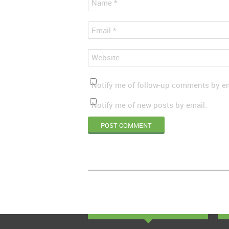
*
Name
*
Email
Website
Notify me of follow-up comments by em
Notify me of new posts by email.