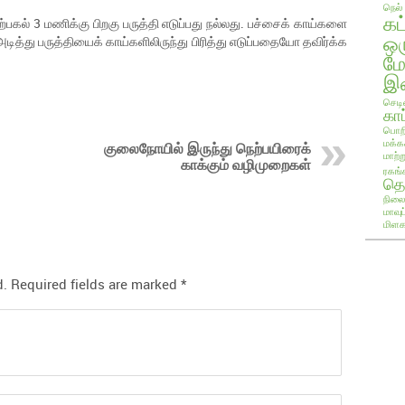
நெல்
கட
்பகல் 3 மணிக்கு பிறகு பருத்தி எடுப்பது நல்லது. பச்சைக் காய்களை
ஒ
டித்து பருத்தியைக் காய்களிலிருந்து பிரித்து எடுப்பதையோ தவிர்க்க
ம
இண
செடி
காப
பொறி
மக்க
குலைநோயில் இருந்து நெற்பயிரைக்
மாற்ற
காக்கும் வழிமுறைகள்
ரகங்
தொ
நிலை
மாவு
மிளக
d.
Required fields are marked
*