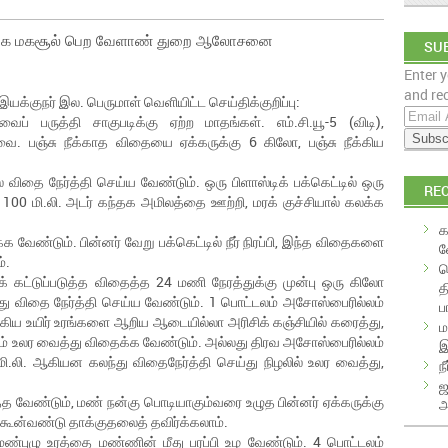
ில் அதிக மகசூல் பெற வேளாண் துறை ஆலோசனை
SUB
Enter y
EM
and rec
ுநர் இல. பெருமாள் வெளியிட்ட செய்திக்குறிப்பு:
E
ப் பருத்தி சாகுபடிக்கு ஏற்ற மாதங்கள். எம்.சி.யூ-5 (விடி),
m
்றவை. பஞ்சு நீக்காத விதையை ஏக்கருக்கு 6 கிலோ, பஞ்சு நீக்கிய
a
i
விதை நேர்த்தி செய்ய வேண்டும். ஒரு பிளாஸ்டிக் பக்கெட்டில் ஒரு
RE
l
100 மி.லி. அடர் கந்தக அமிலத்தை ஊற்றி, மரக் குச்சியால் கலக்க
A
க
d
வேண்டும். பின்னர் வேறு பக்கெட்டில் நீர் நிரப்பி, இந்த விதைகளை
வ
d
்.
க
r
கட்டுப்படுத்த விதைத்த 24 மணி நேரத்துக்கு முன்பு ஒரு கிலோ
த
e
ந்து விதை நேர்த்தி செய்ய வேண்டும். 1 பொட்டலம் அசோஸ்பைரில்லம்
ப
s
ஆகிய உயிர் உரங்களை ஆறிய ஆடையில்லா அரிசிக் கஞ்சியில் கரைத்து,
ம
s
ிடம் உலர வைத்து விதைக்க வேண்டும். அல்லது திரவ அசோஸ்பைரில்லம்
இ
 மி.லி. ஆகியன கலந்து விதைநேர்த்தி செய்து நிழலில் உலர வைத்து,
ந
ஜ
ுத்த வேண்டும், மண் நன்கு பொடியாகும்வரை உழுத பின்னர் ஏக்கருக்கு
அ
கூன்வண்டு தாக்குதலைத் தவிர்க்கலாம்.
மண்புழு உரத்தை மண்ணின் மீது பரப்பி உழ வேண்டும். 4 பொட்டலம்