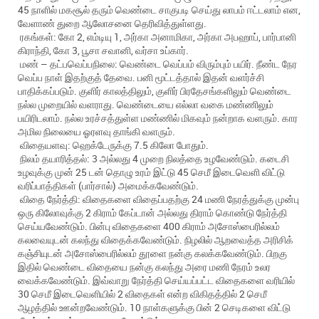
45 நாளில் மகசூல் தரும் வெண்டை சாகுபடி செய்து லாபம் ஈட்டலாம் என,
வேளாண் துறை ஆலோசனை தெரிவித்துள்ளது.
ரகங்கள்: கோ 2, எம்டியு 1, அர்கா அனாமிகா, அர்கா அபஹாப், பார்பானி
கிராந்தி, கோ 3, பூசா சவானி, வர்சா உப்கார்.
மண் – தட்பவெப்பநிலை: வெண்டை வெப்பம் விரும்பும் பயிர். நீண்ட நேர
வெப்ப நாள் இதற்குத் தேவை. பனி மூட்டத்தால் இதன் வளர்ச்சி
பாதிக்கப்படும். குளிர் காலத்திலும், குளிர் பிரதேசங்களிலும் வெண்டை
நல்ல முறையில் வளராது. வெண்டையை எல்லா வகை மண்ணிலும்
பயிரிடலாம். நல்ல உரச்சத்துள்ள மண்ணில் மிகவும் நன்றாக வளரும். கார
அமில நிலையை ஓரளவு தாங்கி வளரும்.
விதையளவு: ஹெக்டேருக்கு 7.5 கிலோ போதும்.
நிலம் தயாரித்தல்: 3 அல்லது 4 முறை நிலத்தை உழவேண்டும். கடைசி
உழவுக்கு முன் 25 டன் தொழு உரம் இட்டு 45 செமீ இடைவெளி விட்டு
வரிப்பாத்திகள் (பார்சால்) அமைக்கவேண்டும்.
விதை நேர்த்தி: விதைகளை விதைப்பதற்கு 24 மணி நேரத்துக்கு முன்பு
ஒரு கிலோவுக்கு 2 கிராம் கேப்டான் அல்லது திராம் கொண்டு நேர்த்தி
செய்யவேண்டும். பின்பு விதைகளை 400 கிராம் அசோஸ்பைரில்லம்
கலவையுடன் கலந்து விதைக்கவேண்டும். நிழலில் ஆறவைத்த அரிசிக்
கஞ்சியுடன் அசோஸ்பைரில்லம் தூளை நன்கு கலக்கவேண்டும். பிறகு
இதில் வெண்டை விதையை நன்கு கலந்து அரை மணி நேரம் உலர
வைக்கவேண்டும். இவ்வாறு நேர்த்தி செய்யப்பட்ட விதைகளை வரியில்
30 செமீ இடைவெளியில் 2 விதைகள் என்ற விகிதத்தில் 2 செமீ
ஆழத்தில் ஊன்றவேண்டும். 10 நாள்களுக்கு பின் 2 செடிகளை விட்டு