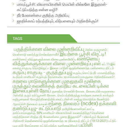
e
மாவுப்பூச்சி: விவசாயிகளின் மெயின் வில்லனே இதுதான்-
s
கட்டுப்படுத்த என்ன வழி?
s
நீர் மேலாண்மை குறித்த அறிவிப்பு
ஜாதிக்காய் உற்பத்தியும், விற்பனையும் அதிகரிக்கும்!
TAGS
பருத்திக்கான விலை முன்னறிவிப்பு
அதிக வருமானம்:
இயற்கை பூச்சி விரட்டி!
வெள்ளாடு வளர்த்து செல்வந்தராவீர்!
எண்ணெய்
எண்ணெய் வித்துகளுக்கான விலை முன்னறிவிப்பு
வித்துக்களுக்கான விலை முன்னறிவுப்பு
எள்
ஏப்.11-இல்
வாழை சாகுபடி தொழில்நுட்ப இலவச பயிற்சி
ஒருங்கிணைந்த பண்ணைய திட்டம்
கரும்பு சாகுபடி - குருத்துப்புழு
கரும்பு சொட்டு நீர் பாசனத்திற்கு
கூடுதல் மானியம்!
கரும்புத் தோகையை உரமாக்கலாம்;மகசூலை அதிகரிக்கலாம்!
கறவை மாடுகளுக்கான முதலுதவி மூலிகை
மருத்தும்
கவனிக்கத் தவறிய கடலையின் டிக்கா
இலைப்புள்ளி நோய்
குறைந்த செலவில்
கோடை
கோடையில் வருவாயை
அள்ளித் தரும் தர்ப்பூசணி
கோடை வெப்பத்திலிருந்து கால்நடைகளைக் காக்கும்
வழிமுறைகள்
கோழித்தீவனத்தில் வைட்டமின்-சி கலந்து கொடுக்க வேண்டும்
சந்தை நிலவரம் (ncdex)
தக்காளி
ஆராய்ச்சி நிலையம் தகவல்
தண்டுப்புழு- கட்டுப்பாடு
தமிழர்வேளாண்நாட்காட்டி
தார்ப்பாய்களுக்கு 50% மானியம்- விவசாயிகள் கவனத்திற்கு!
தென்னை
மரத்திற்கான சிறந்த நீர் மேலாண்மை முறை இதுதான்!" - விளக்கும் வேளாண்
அதிகாரி
தென்னையில் ஒருங்கிணைந்த உர நிர்வாகத் திட்டம் (10-12-2021)
பட்டுப்
பயிற்சி
புழு
பயிர் நோய்களை கட்டுப்படுத்த நுண்ணுயிரிகள்