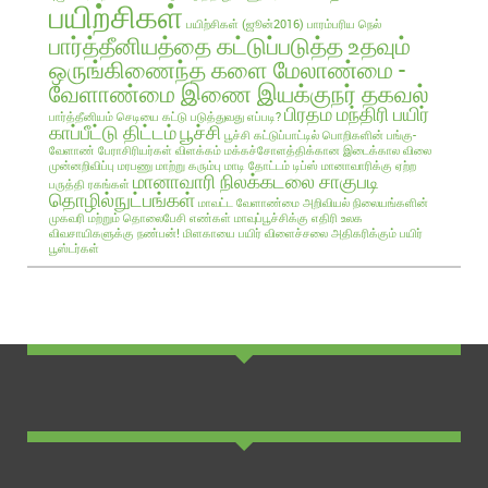
பயிற்சிகள்
பயிற்சிகள் (ஜூன்2016)
பாரம்பரிய நெல்
பார்த்தீனியத்தை கட்டுப்படுத்த உதவும்
ஒருங்கிணைந்த களை மேலாண்மை -
வேளாண்மை இணை இயக்குநர் தகவல்
பிரதம மந்திரி பயிர்
பார்த்தீனியம் செடியை கட்டு படுத்துவது எப்படி?
காப்பீட்டு திட்டம்
பூச்சி
பூச்சி கட்டுப்பாட்டில் பொறிகளின் பங்கு-
வேளாண் பேராசிரியர்கள் விளக்கம்
மக்கச்சோளத்திக்கான இடைக்கால விலை
முன்னறிவிப்பு
மரபணு மாற்று கரும்பு
மாடி தோட்டம் டிப்ஸ்
மானாவாரிக்கு ஏற்ற
மானாவாரி நிலக்கடலை சாகுபடி
பருத்தி ரகங்கள்
தொழில்நுட்பங்கள்
மாவட்ட வேளாண்மை அறிவியல் நிலையங்களின்
முகவரி மற்றும் தொலைபேசி எண்கள்
மாவுப்பூச்சிக்கு எதிரி உலக
விவசாயிகளுக்கு நண்பன்!
மிளகாயை பயிர்
விளைச்சலை அதிகரிக்கும் பயிர்
பூஸ்டர்கள்