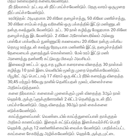
மீதம் உள்ளவற்றை களையவேண்டும்.
நீர் நிர்வாகம்: நட்டவுடன் நீர்ப் பாய்ச்சவேண்டும். பிறகு வாரம் ஒருமுறை
நீர்ப் பாய்ச்சவேண்டும்.
உரமிடுதல்: அடியுரமாக 20 கிலோ தழைச்சத்து, 50 கிலோ மணிச்சத்து,
30 கிலோ சாம்பல் சத்து வரிகளில் ஒரு பக்கத்தில் இட்டு மண்ணுடன்
நன்கு கலந்துவிடவேண்டும். நட்ட 30 நாள் கழித்து மேலுரமாக 20 கிலோ
தழைச்சத்து இடவேண்டும். 2 கிலோ அசோஸ்பைரில்லம் அல்லது
பாஸ்போ பாக்டீரியம் நுண்ணுயிர் கலவையை 20 கிலோ நன்கு மக்கிய
தொழு உரத்துடன் கலந்து நேரடியாக மண்ணில் இட்டு, தழைச்சத்தின்
தேவையைக் குறைத்துக் கொள்ளலாம். மேல் உரம் இட்டு மண்
அணைத்து தண்ணீர் கட்டுவது மிகவும் அவசியம்.
இலைவழி ஊட்டம்: ஒரு சத யூரியா கரைசலை விதைத்த 30 நாள்கள்
கழித்து 10 நாள் இடைவெளியில் மூன்று முறை தெளிக்கவேண்டும்.
மீயூரேட் ஆப் பொட்டாஷ் 17 கிராம் ஒரு லிட்டர் நீரில் கரைத்து விதைத்த
30,45 மற்றும் 60வது நாளில் தெளிப்பதன் மூலம், விளைச்சலை
அதிகப்படுத்தலாம்.
களை நிர்வாகம்: களைகள் முளைக்கும் முன் விதைத்த 3ஆம் நாள்
ஹெக்டேருக்கு ப்ளுக்குளோரலின் 2 லிட்டர் தெளித்து உடன் நீர்ப்
பாய்ச்சவேண்டும். பிறகு விதைத்த 30ஆம் நாள் கைக்களை
எடுக்கவேண்டும்.
காய்த்துளைப்பான்: வெண்டையில் காய்த்துளைப்பான் தாக்குதல்
அதிகம் காணப்படும். இதைக் கட்டுப்படுத்த இனக்கவர்ச்சிப் பொறி
ஹெக்டேருக்கு 12 எண்ணிக்கையில் வைக்க வேண்டும். பாதிக்கப்பட்ட
காய்களை சேகரித்து அழிக்கவேண்டும். ஹெக்டேருக்கு முட்டை