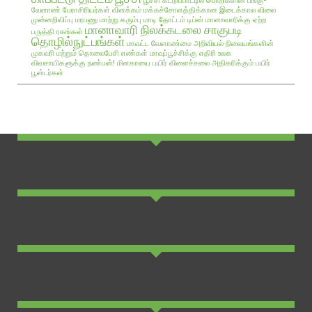
வேளாண் பேராசிரியர்கள் விளக்கம்
மக்கச்சோளத்திக்கான இடைக்கால விலை
முன்னறிவிப்பு
மரபணு மாற்று கரும்பு
மாடி தோட்டம் டிப்ஸ்
மானாவாரிக்கு ஏற்ற
மானாவாரி நிலக்கடலை சாகுபடி
பருத்தி ரகங்கள்
தொழில்நுட்பங்கள்
மாவட்ட வேளாண்மை அறிவியல் நிலையங்களின்
முகவரி மற்றும் தொலைபேசி எண்கள்
மாவுப்பூச்சிக்கு எதிரி உலக
விவசாயிகளுக்கு நண்பன்!
மிளகாயை பயிர்
விளைச்சலை அதிகரிக்கும் பயிர்
பூஸ்டர்கள்