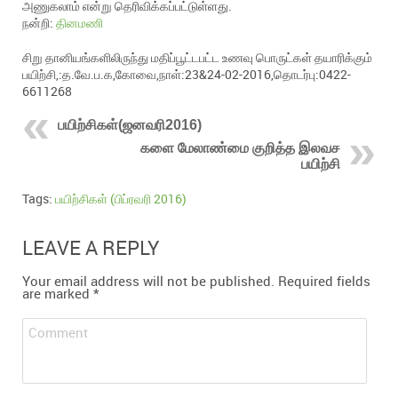
அணுகலாம் என்று தெரிவிக்கப்பட்டுள்ளது.
நன்றி:
தினமணி
சிறு தானியங்களிலிருந்து மதிப்பூட்டபட்ட உணவு பொருட்கள் தயாரிக்கும்
பயிற்சி,:த.வே.ப.க,கோவை,நாள்:23&24-02-2016,தொடர்பு:0422-
6611268
பயிற்சிகள்(ஜனவரி2016)
களை மேலாண்மை குறித்த இலவச
பயிற்சி
Tags:
பயிற்சிகள் (பிப்ரவரி 2016)
LEAVE A REPLY
Your email address will not be published.
Required fields
are marked
*
Comment