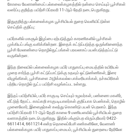
கோவை வேளாண்மைப் பல்கலைக்கழகத்தில் நன்மை செய்யும் பூச்சிகள்
வளர்ப்பு குறித்த பயிற்சி பிப்ரவரி 11-ஆம் தேதி நடைபெறுகிறது.
இதுகுறித்து பல்கலைக்கழக பூச்சியியல் துறை வெளியிட்டுள்ள
செய்திக் குறிப்பு:
பயிர்களில் மகசூல் இழப்பை ஏற்படுத்தும் காரணிகளில் பூச்சிகள்
முக்கியப் பங்கு வகிக்கின்றன. இதைக் கட்டுப்படுத்த ஒருங்கிணைந்த
பூச்சி மேலாண்மை தொழில்நுட்பங்கள் பரவலாகப் பயன்படுத்தப்பட்டு
வருகின்றன.
இந்த நிலையில் பல்கலைக்கழக பயிர் பாதுகாப்பு மையத்தில் உயிரியல்
முறை சார்ந்த பூச்சி கட்டுப்பாட்டுக்கு உதவும் ஒட்டுண்ணிகள், இரை
விழுங்கிகள், பூச்சிகளை அழிக்கவல்ல பாக்டீரியாக்கள், நச்சுயிரிகள்
பற்றிய தொழில் நுட்ப பயிற்சி வழங்கப்பட உள்ளது.
இந்தப் பயிற்சியில், பயிர் சாகுபடி செய்யும் உழவர்கள், பண்ணை மகளிர்,
வீட்டுத் தோட்ட காய்கறி சாகுபடியாளர்கள் குறிப்பாக பெண்கள், தொழில்
முனைவோர், இளைஞர்கள் கலந்து கொண்டு பயன் பெறலாம். இந்த
பயிற்சி பிப்ரவரி 11-ஆம் தேதி காலை 9 மணியளவில் பூச்சியியல் துறை
வளாகத்தில் நடைபெறுகிறது. இதில் பங்குபெற விரும்புவோர் 0422-
6611414, 6611214 என்ற தொலைப்பேசி எண்களிலோ, வேளாண்
பல்கலைக்கழக பயிர் பாதுகாப்பு மையம், பூச்சியியல் துறையை நேரிலோ