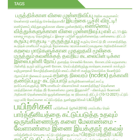
TAGS
பருத்திக்கான விலை முன்னறிவிப்பு
அதிக வருமானம்:
இயற்கை பூச்சி விரட்டி!
வெள்ளாடு வளர்த்து செல்வந்தராவீர்!
எண்ணெய்
எண்ணெய் வித்துகளுக்கான விலை முன்னறிவிப்பு
வித்துக்களுக்கான விலை முன்னறிவுப்பு
எள்
ஏப்.11-இல்
வாழை சாகுபடி தொழில்நுட்ப இலவச பயிற்சி
ஒருங்கிணைந்த பண்ணைய திட்டம்
கரும்பு சாகுபடி - குருத்துப்புழு
கரும்பு சொட்டு நீர் பாசனத்திற்கு
கூடுதல் மானியம்!
கரும்புத் தோகையை உரமாக்கலாம்;மகசூலை அதிகரிக்கலாம்!
கறவை மாடுகளுக்கான முதலுதவி மூலிகை
மருத்தும்
கவனிக்கத் தவறிய கடலையின் டிக்கா
இலைப்புள்ளி நோய்
குறைந்த செலவில்
கோடை
கோடையில் வருவாயை
அள்ளித் தரும் தர்ப்பூசணி
கோடை வெப்பத்திலிருந்து கால்நடைகளைக் காக்கும்
வழிமுறைகள்
கோழித்தீவனத்தில் வைட்டமின்-சி கலந்து கொடுக்க வேண்டும்
சந்தை நிலவரம் (ncdex)
தக்காளி
ஆராய்ச்சி நிலையம் தகவல்
தண்டுப்புழு- கட்டுப்பாடு
தமிழர்வேளாண்நாட்காட்டி
தார்ப்பாய்களுக்கு 50% மானியம்- விவசாயிகள் கவனத்திற்கு!
தென்னை
மரத்திற்கான சிறந்த நீர் மேலாண்மை முறை இதுதான்!" - விளக்கும் வேளாண்
அதிகாரி
தென்னையில் ஒருங்கிணைந்த உர நிர்வாகத் திட்டம் (10-12-2021)
பட்டுப்
பயிற்சி
புழு
பயிர் நோய்களை கட்டுப்படுத்த நுண்ணுயிரிகள்
பயிற்சிகள்
பயிற்சிகள் (ஜூன்2016)
பாரம்பரிய நெல்
பார்த்தீனியத்தை கட்டுப்படுத்த உதவும்
ஒருங்கிணைந்த களை மேலாண்மை -
வேளாண்மை இணை இயக்குநர் தகவல்
பிரதம மந்திரி பயிர்
பார்த்தீனியம் செடியை கட்டு படுத்துவது எப்படி?
காப்பீட்டு திட்டம்
பூச்சி
பூச்சி கட்டுப்பாட்டில் பொறிகளின் பங்கு-