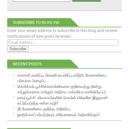
SUBSCRIBE TO BLOG VIA
Enter your email address to subscribe to this blog and receive
EMAIL
notifications of new posts by email.
E
m
a
i
RECENT POSTS
l
A
காளான் வளர்ப்பு, பிரவுனி தயாரிப்பு பயிற்சி; வேளாண்மை
d
பல்கலை அழைப்பு
d
கெமிக்கல் பூச்சிக்கொல்லிகளை குறிவைத்து தின்று..
r
சத்துக்களாக மாற்றும் அதிசய பாக்டீரியா கண்டுபிடிப்பு!
e
மாவுப்பூச்சி: விவசாயிகளின் மெயின் வில்லனே இதுதான்-
s
கட்டுப்படுத்த என்ன வழி?
s
நீர் மேலாண்மை குறித்த அறிவிப்பு
ஜாதிக்காய் உற்பத்தியும், விற்பனையும் அதிகரிக்கும்!