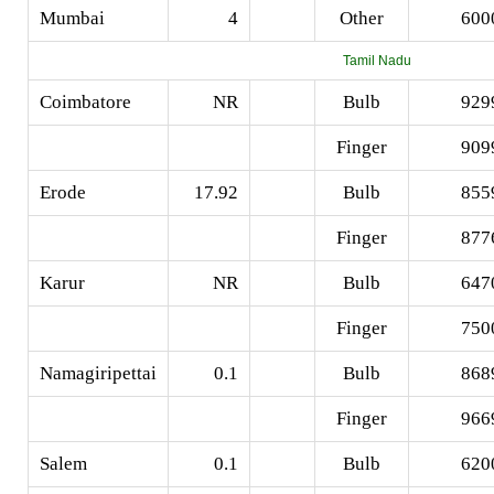
Mumbai
4
Other
600
Tamil Nadu
Coimbatore
NR
Bulb
929
Finger
909
Erode
17.92
Bulb
855
Finger
877
Karur
NR
Bulb
647
Finger
750
Namagiripettai
0.1
Bulb
868
Finger
966
Salem
0.1
Bulb
620