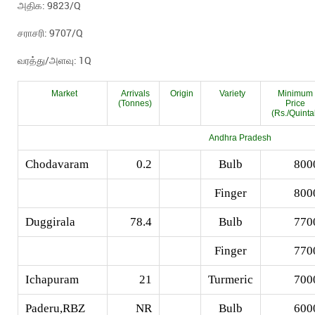
அதிக: 9823/Q
சராசரி: 9707/Q
வரத்து/அளவு: 1Q
Market
Arrivals
Origin
Variety
Minimum
(Tonnes)
Price
(Rs./Quinta
Andhra Pradesh
Chodavaram
0.2
Bulb
800
Finger
800
Duggirala
78.4
Bulb
770
Finger
770
Ichapuram
21
Turmeric
700
Paderu,RBZ
NR
Bulb
600