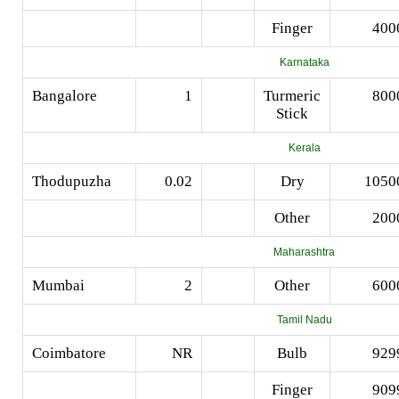
Finger
400
Karnataka
Bangalore
1
Turmeric
800
Stick
Kerala
Thodupuzha
0.02
Dry
1050
Other
200
Maharashtra
Mumbai
2
Other
600
Tamil Nadu
Coimbatore
NR
Bulb
929
Finger
909