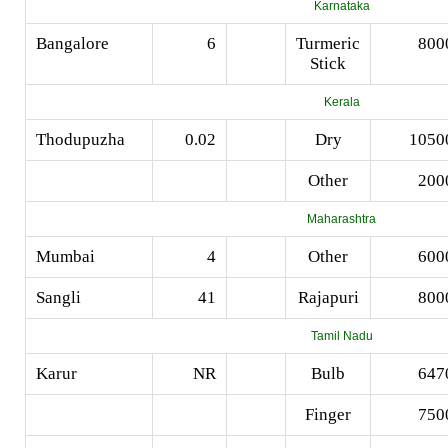
Karnataka
Bangalore
6
Turmeric
800
Stick
Kerala
Thodupuzha
0.02
Dry
1050
Other
200
Maharashtra
Mumbai
4
Other
600
Sangli
41
Rajapuri
800
Tamil Nadu
Karur
NR
Bulb
647
Finger
750