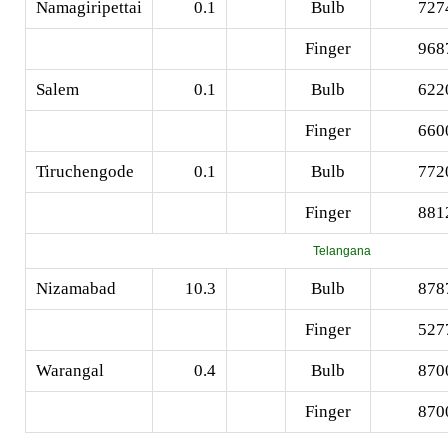
Namagiripettai
0.1
Bulb
727
Finger
968
Salem
0.1
Bulb
622
Finger
660
Tiruchengode
0.1
Bulb
772
Finger
881
Telangana
Nizamabad
10.3
Bulb
878
Finger
527
Warangal
0.4
Bulb
870
Finger
870