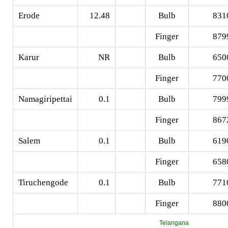
Erode
12.48
Bulb
831
Finger
879
Karur
NR
Bulb
650
Finger
770
Namagiripettai
0.1
Bulb
799
Finger
867
Salem
0.1
Bulb
619
Finger
658
Tiruchengode
0.1
Bulb
771
Finger
880
Telangana