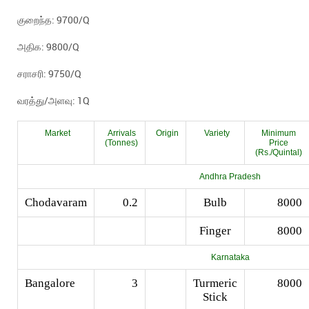
குறைந்த: 9700/Q
அதிக: 9800/Q
சராசரி: 9750/Q
வரத்து/அளவு: 1Q
Market
Arrivals
Origin
Variety
Minimum
(Tonnes)
Price
(Rs./Quintal)
Andhra Pradesh
Chodavaram
0.2
Bulb
8000
Finger
8000
Karnataka
Bangalore
3
Turmeric
8000
Stick