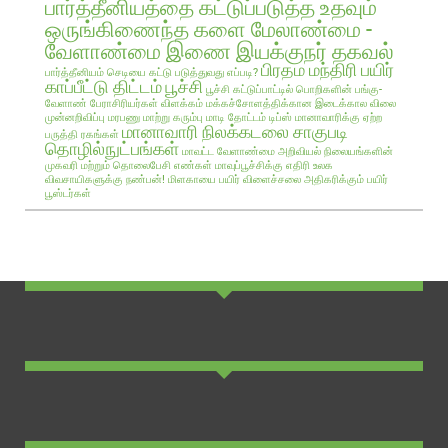
பார்த்தீனியத்தை கட்டுப்படுத்த உதவும்
ஒருங்கிணைந்த களை மேலாண்மை -
வேளாண்மை இணை இயக்குநர் தகவல்
பிரதம மந்திரி பயிர்
பார்த்தீனியம் செடியை கட்டு படுத்துவது எப்படி?
காப்பீட்டு திட்டம்
பூச்சி
பூச்சி கட்டுப்பாட்டில் பொறிகளின் பங்கு-
வேளாண் பேராசிரியர்கள் விளக்கம்
மக்கச்சோளத்திக்கான இடைக்கால விலை
முன்னறிவிப்பு
மரபணு மாற்று கரும்பு
மாடி தோட்டம் டிப்ஸ்
மானாவாரிக்கு ஏற்ற
மானாவாரி நிலக்கடலை சாகுபடி
பருத்தி ரகங்கள்
தொழில்நுட்பங்கள்
மாவட்ட வேளாண்மை அறிவியல் நிலையங்களின்
முகவரி மற்றும் தொலைபேசி எண்கள்
மாவுப்பூச்சிக்கு எதிரி உலக
விவசாயிகளுக்கு நண்பன்!
மிளகாயை பயிர்
விளைச்சலை அதிகரிக்கும் பயிர்
பூஸ்டர்கள்