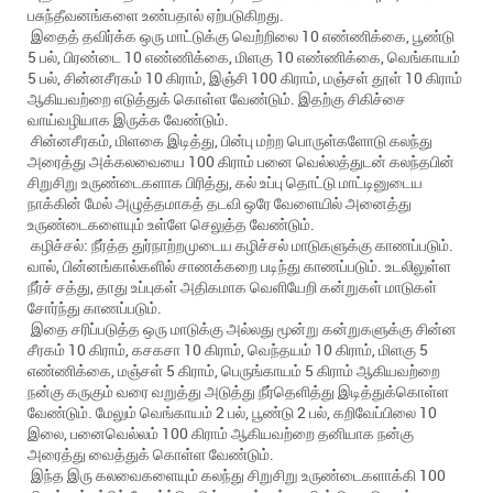
பசுந்தீவனங்களை உண்பதால் ஏற்படுகிறது.
இதைத் தவிர்க்க ஒரு மாட்டுக்கு வெற்றிலை 10 எண்ணிக்கை, பூண்டு
5 பல், பிரண்டை 10 எண்ணிக்கை, மிளகு 10 எண்ணிக்கை, வெங்காயம்
5 பல், சின்னசீரகம் 10 கிராம், இஞ்சி 100 கிராம், மஞ்சள் தூள் 10 கிராம்
ஆகியவற்றை எடுத்துக் கொள்ள வேண்டும். இதற்கு சிகிச்சை
வாய்வழியாக இருக்க வேண்டும்.
சின்னசீரகம், மிளகை இடித்து, பின்பு மற்ற பொருள்களோடு கலந்து
அரைத்து அக்கலவையை 100 கிராம் பனை வெல்லத்துடன் கலந்தபின்
சிறுசிறு உருண்டைகளாக பிரித்து, கல் உப்பு தொட்டு மாட்டினுடைய
நாக்கின் மேல் அழுத்தமாகத் தடவி ஒரே வேளையில் அனைத்து
உருண்டைகளையும் உள்ளே செலுத்த வேண்டும்.
கழிச்சல்: நீர்த்த துர்நாற்றமுடைய கழிச்சல் மாடுகளுக்கு காணப்படும்.
வால், பின்னங்கால்களில் சாணக்கறை படிந்து காணப்படும். உடலிலுள்ள
நீர்ச் சத்து, தாது உப்புகள் அதிகமாக வெளியேறி கன்றுகள் மாடுகள்
சோர்ந்து காணப்படும்.
இதை சரிப்படுத்த ஒரு மாடுக்கு அல்லது மூன்று கன்றுகளுக்கு சின்ன
சீரகம் 10 கிராம், கசகசா 10 கிராம், வெந்தயம் 10 கிராம், மிளகு 5
எண்ணிக்கை, மஞ்சள் 5 கிராம், பெருங்காயம் 5 கிராம் ஆகியவற்றை
நன்கு கருகும் வரை வறுத்து அடுத்து நீர்தெளித்து இடித்துக்கொள்ள
வேண்டும். மேலும் வெங்காயம் 2 பல், பூண்டு 2 பல், கறிவேப்பிலை 10
இலை, பனைவெல்லம் 100 கிராம் ஆகியவற்றை தனியாக நன்கு
அரைத்து வைத்துக் கொள்ள வேண்டும்.
இந்த இரு கலவைகளையும் கலந்து சிறுசிறு உருண்டைகளாக்கி 100