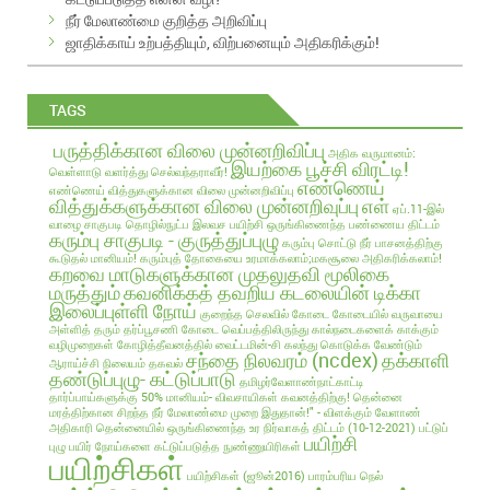
s
நீர் மேலாண்மை குறித்த அறிவிப்பு
ஜாதிக்காய் உற்பத்தியும், விற்பனையும் அதிகரிக்கும்!
TAGS
பருத்திக்கான விலை முன்னறிவிப்பு
அதிக வருமானம்:
இயற்கை பூச்சி விரட்டி!
வெள்ளாடு வளர்த்து செல்வந்தராவீர்!
எண்ணெய்
எண்ணெய் வித்துகளுக்கான விலை முன்னறிவிப்பு
வித்துக்களுக்கான விலை முன்னறிவுப்பு
எள்
ஏப்.11-இல்
வாழை சாகுபடி தொழில்நுட்ப இலவச பயிற்சி
ஒருங்கிணைந்த பண்ணைய திட்டம்
கரும்பு சாகுபடி - குருத்துப்புழு
கரும்பு சொட்டு நீர் பாசனத்திற்கு
கூடுதல் மானியம்!
கரும்புத் தோகையை உரமாக்கலாம்;மகசூலை அதிகரிக்கலாம்!
கறவை மாடுகளுக்கான முதலுதவி மூலிகை
மருத்தும்
கவனிக்கத் தவறிய கடலையின் டிக்கா
இலைப்புள்ளி நோய்
குறைந்த செலவில்
கோடை
கோடையில் வருவாயை
அள்ளித் தரும் தர்ப்பூசணி
கோடை வெப்பத்திலிருந்து கால்நடைகளைக் காக்கும்
வழிமுறைகள்
கோழித்தீவனத்தில் வைட்டமின்-சி கலந்து கொடுக்க வேண்டும்
சந்தை நிலவரம் (ncdex)
தக்காளி
ஆராய்ச்சி நிலையம் தகவல்
தண்டுப்புழு- கட்டுப்பாடு
தமிழர்வேளாண்நாட்காட்டி
தார்ப்பாய்களுக்கு 50% மானியம்- விவசாயிகள் கவனத்திற்கு!
தென்னை
மரத்திற்கான சிறந்த நீர் மேலாண்மை முறை இதுதான்!" - விளக்கும் வேளாண்
அதிகாரி
தென்னையில் ஒருங்கிணைந்த உர நிர்வாகத் திட்டம் (10-12-2021)
பட்டுப்
பயிற்சி
புழு
பயிர் நோய்களை கட்டுப்படுத்த நுண்ணுயிரிகள்
பயிற்சிகள்
பயிற்சிகள் (ஜூன்2016)
பாரம்பரிய நெல்