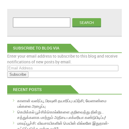
SUBSCRIBE TO BLOG VIA
Enter your email address to subscribe to this blog and receive
EMAIL
notifications of new posts by email.
E
m
a
i
RECENT POSTS
l
A
காளான் வளர்ப்பு, பிரவுனி தயாரிப்பு பயிற்சி; வேளாண்மை
d
பல்கலை அழைப்பு
d
கெமிக்கல் பூச்சிக்கொல்லிகளை குறிவைத்து தின்று..
r
சத்துக்களாக மாற்றும் அதிசய பாக்டீரியா கண்டுபிடிப்பு!
e
மாவுப்பூச்சி: விவசாயிகளின் மெயின் வில்லனே இதுதான்-
s
கட்டுப்படுத்த என்ன வழி?