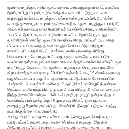
மூலிகை மருத்துவத்தின் மூலம் கறவை மாடுகளுக்கு ஏற்படும் மடிவீக்க
நோய், வயிறு உப்புசம், கழிச்சல் நோய்களை சரிப்படுத்தலாம் என
தஞ்சாவூர் கால்நடை மருத்துவப் பல்கலைக்கழக பயிற்சி, ஆராய்ச்சி
மையத் தலைவரும் மரபுசார் மூலிகை வழி கால்நடை மருத்துவப் பயிற்சி,
ஆய்வகத் தலைவருமான பேராசிரியர் ந.புண்ணியகோடி தெரிவித்தார்.
மடிவீக்க நோய்: கறவை மாடுகளில் மடிவீக்க நோய் பெரும்பாலும்
நுண்கிருமித் தொற்று மூலமாகவே ஏற்படுகிறது. மாட்டின் மடியானது
வீக்கமாகவும் கடினத் தன்மையுடனும் வெப்பம் அதிகரித்தும்
காணப்படும். பாதிக்கப்பட்ட கால்நடைகளில் பாலானது திரிந்து
வெள்ளையாகவோ மஞ்சள் அல்லது ரத்தம் கலந்தோ காணப்படும்.
மடியினை நன்கு கழுவி சுகாதாரமாக வைத்துக்கொள்ள வேண்டும். ஒரு
மாட்டுக்குத் தேவைப்படும் மூலிகை, மருத்துவப் பொருள்களாக 250
கிராம சோற்றுக் கற்றாழை, 50 கிராம் மஞ்சள் பொடி, 15 கிராம் அதாவது
ஒரு கொட்டைப் பாக்கு அளவு சுண்ணாம்பு ஆகியவை தேவைப்படும்.
மேற்கண்ட பொருள்கள் மூன்றையும் ஆட்டுக்கல் உரலில் இட்டு நன்றாக
கெட்டியாக அரைத்து பின் ஒரு கை அளவு எடுத்து நீர் விட்டுக் கரைத்து,
நீர்த்த நிலையில் கால்நடையின் மடிப்பகுதி முழுவதும் நன்றாகத் தடவ
வேண்டும். நாள் ஒன்றுக்கு 10 முறை மடிவீக்கம் குறையும் வரை
குறைந்தது 5 நாள்களுக்குப் பூச வேண்டும். தினமும் புதிதாக மருந்து
தயாரித்துக் கொள்ள வேண்டும்.
வயிறு உப்புசம்: கால்நடைகளில் உப்புசம் அல்லது நுரையோடு கூடிய
வயிறு உப்புசம் தீவன மாறுபாடுகளால் ஏற்படக்கூடியது. இது மிக
அதிகமான எளிதில் செரிக்கக்கூடிய தானிய வகை உணவு, ஈரமான