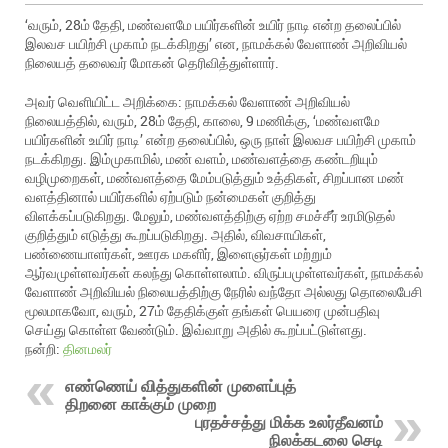
‘வரும், 28ம் தேதி, மண்வளமே பயிர்களின் உயிர் நாடி என்ற தலைப்பில்
இலவச பயிற்சி முகாம் நடக்கிறது’ என, நாமக்கல் வேளாண் அறிவியல்
நிலையத் தலைவர் மோகன் தெரிவித்துள்ளார்.
அவர் வெளியிட்ட அறிக்கை: நாமக்கல் வேளாண் அறிவியல்
நிலையத்தில், வரும், 28ம் தேதி, காலை, 9 மணிக்கு, ‘மண்வளமே
பயிர்களின் உயிர் நாடி’ என்ற தலைப்பில், ஒரு நாள் இலவச பயிற்சி முகாம்
நடக்கிறது. இம்முகாமில், மண் வளம், மண்வளத்தை கண்டறியும்
வழிமுறைகள், மண்வளத்தை மேம்படுத்தும் உத்திகள், சிறப்பான மண்
வளத்தினால் பயிர்களில் ஏற்படும் நன்மைகள் குறித்து
விளக்கப்படுகிறது. மேலும், மண்வளத்திற்கு ஏற்ற சமச்சீர் உரமிடுதல்
குறித்தும் எடுத்து கூறப்படுகிறது. அதில், விவசாயிகள்,
பண்ணையாளர்கள், ஊரக மகளிர், இளைஞர்கள் மற்றும்
ஆர்வமுள்ளவர்கள் கலந்து கொள்ளலாம். விருப்பமுள்ளவர்கள், நாமக்கல்
வேளாண் அறிவியல் நிலையத்திற்கு நேரில் வந்தோ அல்லது தொலைபேசி
மூலமாகவோ, வரும், 27ம் தேதிக்குள் தங்கள் பெயரை முன்பதிவு
செய்து கொள்ள வேண்டும். இவ்வாறு அதில் கூறப்பட்டுள்ளது.
நன்றி:
தினமலர்
எண்ணெய் வித்துகளின் முளைப்புத்
திறனை காக்கும் முறை
புரதச்சத்து மிக்க உலர்தீவனம்
நிலக்கடலை செடி