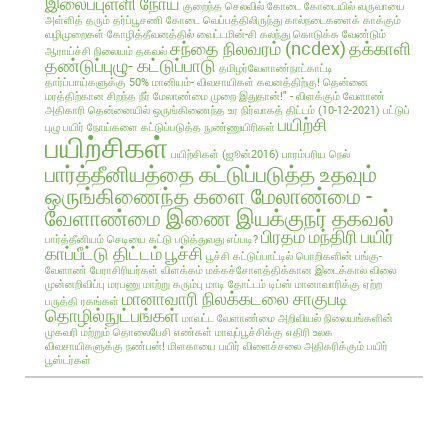
இலைப்புள்ளி நோய்
குறைந்த செலவில்
கோடை
கோடையில் வருவாயை
அள்ளித் தரும் தர்ப்பூசணி
கோடை வெப்பத்திலிருந்து கால்நடைகளைக் காக்கும்
வழிமுறைகள்
கோழித்தீவனத்தில் வைட்டமின்-சி கலந்து கொடுக்க வேண்டும்
சந்தை நிலவரம் (ncdex)
தக்காளி
ஆராய்ச்சி நிலையம் தகவல்
தண்டுப்புழு- கட்டுப்பாடு
தமிழர்வேளாண்நாட்காட்டி
தார்ப்பாய்களுக்கு 50% மானியம்- விவசாயிகள் கவனத்திற்கு!
தென்னை
மரத்திற்கான சிறந்த நீர் மேலாண்மை முறை இதுதான்!" - விளக்கும் வேளாண்
அதிகாரி
தென்னையில் ஒருங்கிணைந்த உர நிர்வாகத் திட்டம் (10-12-2021)
பட்டுப்
பயிற்சி
புழு
பயிர் நோய்களை கட்டுப்படுத்த நுண்ணுயிரிகள்
பயிற்சிகள்
பயிற்சிகள் (ஜூன்2016)
பாரம்பரிய நெல்
பார்த்தீனியத்தை கட்டுப்படுத்த உதவும்
ஒருங்கிணைந்த களை மேலாண்மை -
வேளாண்மை இணை இயக்குநர் தகவல்
பிரதம மந்திரி பயிர்
பார்த்தீனியம் செடியை கட்டு படுத்துவது எப்படி?
காப்பீட்டு திட்டம்
பூச்சி
பூச்சி கட்டுப்பாட்டில் பொறிகளின் பங்கு-
வேளாண் பேராசிரியர்கள் விளக்கம்
மக்கச்சோளத்திக்கான இடைக்கால விலை
முன்னறிவிப்பு
மரபணு மாற்று கரும்பு
மாடி தோட்டம் டிப்ஸ்
மானாவாரிக்கு ஏற்ற
மானாவாரி நிலக்கடலை சாகுபடி
பருத்தி ரகங்கள்
தொழில்நுட்பங்கள்
மாவட்ட வேளாண்மை அறிவியல் நிலையங்களின்
முகவரி மற்றும் தொலைபேசி எண்கள்
மாவுப்பூச்சிக்கு எதிரி உலக
விவசாயிகளுக்கு நண்பன்!
மிளகாயை பயிர்
விளைச்சலை அதிகரிக்கும் பயிர்
பூஸ்டர்கள்