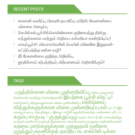
i
RECENT POSTS
l
A
காளான் வளர்ப்பு, பிரவுனி தயாரிப்பு பயிற்சி; வேளாண்மை
d
பல்கலை அழைப்பு
d
கெமிக்கல் பூச்சிக்கொல்லிகளை குறிவைத்து தின்று..
r
சத்துக்களாக மாற்றும் அதிசய பாக்டீரியா கண்டுபிடிப்பு!
e
மாவுப்பூச்சி: விவசாயிகளின் மெயின் வில்லனே இதுதான்-
s
கட்டுப்படுத்த என்ன வழி?
s
நீர் மேலாண்மை குறித்த அறிவிப்பு
ஜாதிக்காய் உற்பத்தியும், விற்பனையும் அதிகரிக்கும்!
TAGS
பருத்திக்கான விலை முன்னறிவிப்பு
அதிக வருமானம்:
இயற்கை பூச்சி விரட்டி!
வெள்ளாடு வளர்த்து செல்வந்தராவீர்!
எண்ணெய்
எண்ணெய் வித்துகளுக்கான விலை முன்னறிவிப்பு
வித்துக்களுக்கான விலை முன்னறிவுப்பு
எள்
ஏப்.11-இல்
வாழை சாகுபடி தொழில்நுட்ப இலவச பயிற்சி
ஒருங்கிணைந்த பண்ணைய திட்டம்
கரும்பு சாகுபடி - குருத்துப்புழு
கரும்பு சொட்டு நீர் பாசனத்திற்கு
கூடுதல் மானியம்!
கரும்புத் தோகையை உரமாக்கலாம்;மகசூலை அதிகரிக்கலாம்!
கறவை மாடுகளுக்கான முதலுதவி மூலிகை
மருத்தும்
கவனிக்கத் தவறிய கடலையின் டிக்கா