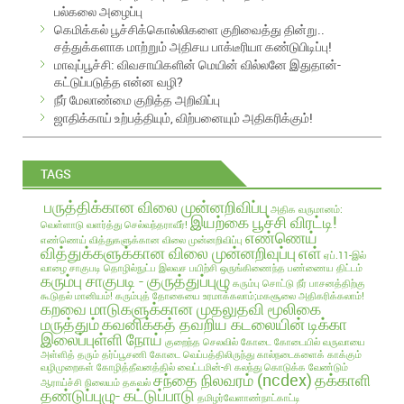
பல்கலை அழைப்பு
d
கெமிக்கல் பூச்சிக்கொல்லிகளை குறிவைத்து தின்று..
r
சத்துக்களாக மாற்றும் அதிசய பாக்டீரியா கண்டுபிடிப்பு!
e
மாவுப்பூச்சி: விவசாயிகளின் மெயின் வில்லனே இதுதான்-
s
கட்டுப்படுத்த என்ன வழி?
s
நீர் மேலாண்மை குறித்த அறிவிப்பு
ஜாதிக்காய் உற்பத்தியும், விற்பனையும் அதிகரிக்கும்!
TAGS
பருத்திக்கான விலை முன்னறிவிப்பு
அதிக வருமானம்:
இயற்கை பூச்சி விரட்டி!
வெள்ளாடு வளர்த்து செல்வந்தராவீர்!
எண்ணெய்
எண்ணெய் வித்துகளுக்கான விலை முன்னறிவிப்பு
வித்துக்களுக்கான விலை முன்னறிவுப்பு
எள்
ஏப்.11-இல்
வாழை சாகுபடி தொழில்நுட்ப இலவச பயிற்சி
ஒருங்கிணைந்த பண்ணைய திட்டம்
கரும்பு சாகுபடி - குருத்துப்புழு
கரும்பு சொட்டு நீர் பாசனத்திற்கு
கூடுதல் மானியம்!
கரும்புத் தோகையை உரமாக்கலாம்;மகசூலை அதிகரிக்கலாம்!
கறவை மாடுகளுக்கான முதலுதவி மூலிகை
மருத்தும்
கவனிக்கத் தவறிய கடலையின் டிக்கா
இலைப்புள்ளி நோய்
குறைந்த செலவில்
கோடை
கோடையில் வருவாயை
அள்ளித் தரும் தர்ப்பூசணி
கோடை வெப்பத்திலிருந்து கால்நடைகளைக் காக்கும்
வழிமுறைகள்
கோழித்தீவனத்தில் வைட்டமின்-சி கலந்து கொடுக்க வேண்டும்
சந்தை நிலவரம் (ncdex)
தக்காளி
ஆராய்ச்சி நிலையம் தகவல்
தண்டுப்புழு- கட்டுப்பாடு
தமிழர்வேளாண்நாட்காட்டி