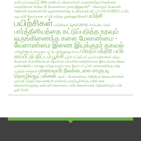
தார்ப்பாய்களுக்கு 50% மானியம்- விவசாயிகள் கவனத்திற்கு!
தென்னை
மரத்திற்கான சிறந்த நீர் மேலாண்மை முறை இதுதான்!" - விளக்கும் வேளாண்
அதிகாரி
தென்னையில் ஒருங்கிணைந்த உர நிர்வாகத் திட்டம் (10-12-2021)
பட்டுப்
பயிற்சி
புழு
பயிர் நோய்களை கட்டுப்படுத்த நுண்ணுயிரிகள்
பயிற்சிகள்
பயிற்சிகள் (ஜூன்2016)
பாரம்பரிய நெல்
பார்த்தீனியத்தை கட்டுப்படுத்த உதவும்
ஒருங்கிணைந்த களை மேலாண்மை -
வேளாண்மை இணை இயக்குநர் தகவல்
பிரதம மந்திரி பயிர்
பார்த்தீனியம் செடியை கட்டு படுத்துவது எப்படி?
காப்பீட்டு திட்டம்
பூச்சி
பூச்சி கட்டுப்பாட்டில் பொறிகளின் பங்கு-
வேளாண் பேராசிரியர்கள் விளக்கம்
மக்கச்சோளத்திக்கான இடைக்கால விலை
முன்னறிவிப்பு
மரபணு மாற்று கரும்பு
மாடி தோட்டம் டிப்ஸ்
மானாவாரிக்கு ஏற்ற
மானாவாரி நிலக்கடலை சாகுபடி
பருத்தி ரகங்கள்
தொழில்நுட்பங்கள்
மாவட்ட வேளாண்மை அறிவியல் நிலையங்களின்
முகவரி மற்றும் தொலைபேசி எண்கள்
மாவுப்பூச்சிக்கு எதிரி உலக
விவசாயிகளுக்கு நண்பன்!
மிளகாயை பயிர்
விளைச்சலை அதிகரிக்கும் பயிர்
பூஸ்டர்கள்