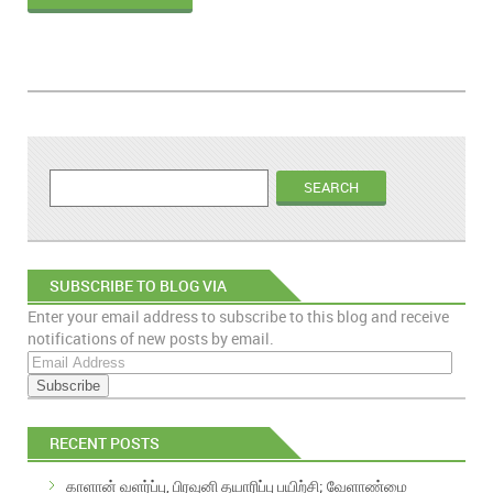
SUBSCRIBE TO BLOG VIA
Enter your email address to subscribe to this blog and receive
EMAIL
notifications of new posts by email.
E
m
a
i
RECENT POSTS
l
A
காளான் வளர்ப்பு, பிரவுனி தயாரிப்பு பயிற்சி; வேளாண்மை
d