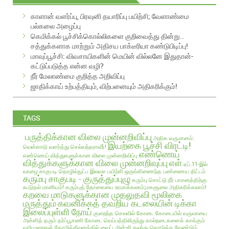
A
காளான் வளர்ப்பு, பிரவுனி தயாரிப்பு பயிற்சி; வேளாண்மை
d
பல்கலை அழைப்பு
d
கெமிக்கல் பூச்சிக்கொல்லிகளை குறிவைத்து தின்று..
r
சத்துக்களாக மாற்றும் அதிசய பாக்டீரியா கண்டுபிடிப்பு!
e
மாவுப்பூச்சி: விவசாயிகளின் மெயின் வில்லனே இதுதான்-
s
கட்டுப்படுத்த என்ன வழி?
s
நீர் மேலாண்மை குறித்த அறிவிப்பு
ஜாதிக்காய் உற்பத்தியும், விற்பனையும் அதிகரிக்கும்!
TAGS
பருத்திக்கான விலை முன்னறிவிப்பு
அதிக வருமானம்:
இயற்கை பூச்சி விரட்டி!
வெள்ளாடு வளர்த்து செல்வந்தராவீர்!
எண்ணெய்
எண்ணெய் வித்துகளுக்கான விலை முன்னறிவிப்பு
வித்துக்களுக்கான விலை முன்னறிவுப்பு
எள்
ஏப்.11-இல்
வாழை சாகுபடி தொழில்நுட்ப இலவச பயிற்சி
ஒருங்கிணைந்த பண்ணைய திட்டம்
கரும்பு சாகுபடி - குருத்துப்புழு
கரும்பு சொட்டு நீர் பாசனத்திற்கு
கூடுதல் மானியம்!
கரும்புத் தோகையை உரமாக்கலாம்;மகசூலை அதிகரிக்கலாம்!
கறவை மாடுகளுக்கான முதலுதவி மூலிகை
மருத்தும்
கவனிக்கத் தவறிய கடலையின் டிக்கா
இலைப்புள்ளி நோய்
குறைந்த செலவில்
கோடை
கோடையில் வருவாயை
அள்ளித் தரும் தர்ப்பூசணி
கோடை வெப்பத்திலிருந்து கால்நடைகளைக் காக்கும்
வழிமுறைகள்
கோழித்தீவனத்தில் வைட்டமின்-சி கலந்து கொடுக்க வேண்டும்