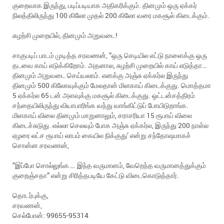
குறைவாக இருந்து, படிப்படியாக அதிகரிக்கும். தினமும் ஒரு ஏக்கர்
நிலத்திலிருந்து 100 கிலோ முதல் 200 கிலோ வரை மகசூல் கிடைக்கும்.
சுழற்சி முறையில், தினமும் அறுவடை!
சாகுபடிப் பாடம் முடித்த சரவணன், ”ஒரு செடியில எட்டு நாளைக்கு ஒரு
தடவை காய் எடுக்கிறோம். அதனால, சுழற்சி முறையில் காய் எடுத்தா…
தினமும் அறுவடை செய்யலாம். எனக்கு அஞ்சு ஏக்கர்ல இருந்து
தினமும் 500 கிலோவுக்கும் மேலதான் மிளகாய் கிடைக்குது. மொத்தமா
5 ஏக்கர்ல 65 டன் அளவுக்கு மகசூல் கிடைக்குது. ஒட்டன்சத்திரம்
சந்தையிலிருந்து வியாபாரிங்க வந்து வாங்கிட்டுப் போயிடுறாங்க.
மிளகாய் விலை தினமும் மாறுனாலும், சராசரியா 15 ரூபாய் விலை
கிடைச்சுடுது. எல்லா செலவும் போக அஞ்சு ஏக்கர்ல, இருந்து 200 நாள்ல
ஏழரை லட்ச ரூபாய் லாபம் கையில நிக்குது’ என்று சந்தோஷமாகச்
சொன்ன சரவணன்,
”இப்போ சொல்லுங்க…. இந்த வருமானம், வேறெந்த வருமானத்துக்கும்
குறைஞ்சதா” என்று சிரித்தபடியே கேட்டு விடைகொடுத்தார்.
தொடர்புக்கு,
சரவணன்,
செல்போன்: 99655-95314