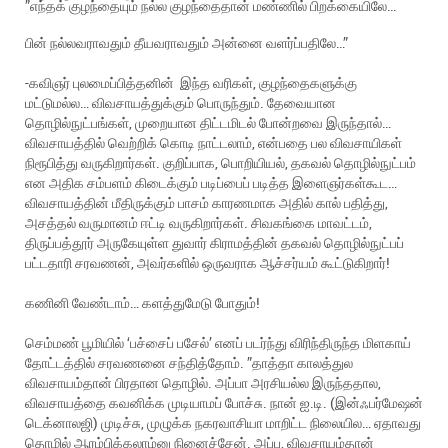
”எந்தக் குழந்தையும் நல்ல குழந்தைதான் மண்ணில் பிறக்கையிலே…
பின் நல்லவராவதும் தீயவராவதும் அன்னை வளர்ப்பதிலே…”
-கவிஞர் புலமைப்பித்தனின் இந்த வரிகள், குழந்தைகளுக்கு
மட்டுமல்ல… விவசாயத்துக்கும் பொருந்தும். தேவையான
தொழில்நுட்பங்கள், முறையான திட்டமிடல் போன்றவை இருந்தால்…
விவசாயத்தில் வெற்றிக் கொடி நாட்டலாம், என்பதை பல விவசாயிகள்
நிரூபித்து வருகிறார்கள். குறிப்பாக, பொறியியல், தகவல் தொழில்நுட்பம்
என அதிக சம்பளம் கிடைக்கும் படிப்பைப் படித்த இளைஞர்கள்கூட…
விவசாயத்தின் மீதிருக்கும் பாசம் காரணமாக அதில் கால் பதித்து,
அசத்தல் வருமானம் ஈட்டி வருகிறார்கள். சிவகங்கை மாவட்டம்,
திருப்பத்தூர் அருகேயுள்ள துவார் கிராமத்தின் தகவல் தொழில்நுட்பப்
பட்டதாரி சரவணன், அவர்களில் ஒருவராக ஆச்சர்யம் கூட்டுகிறார்!
கணினி வேண்டாம்… களத்துமேடு போதும்!
செம்மண் பூமியில் ‘பச்சைப் பசேல்’ எனப் படர்ந்து விரிந்திருந்த மிளகாய்
தோட்டத்தில் சரவணனை சந்தித்தோம். ”தாத்தா காலத்துல
விவசாயம்தான் பிரதான தொழில். அப்பா அரசியல்ல இருந்ததால,
விவசாயத்தை கவனிக்க முடியாமப் போச்சு. நான் ஐ.டி. (இன்ஃபர்மேஷன்
டெக்னாலஜி) முடிச்சு, முழுக்க நகரவாசியா மாறிட்ட நிலையில… ஏதாவது
தொழில் ஆரம்பிக்கலாம்னு நினைச்சேன். அப்ப, விவசாயம்தான்