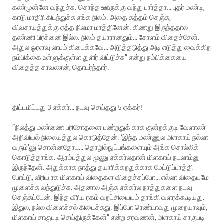
கண்முன்னே வந்துச்சு. சொந்த ஊருக்கு வந்து பார்த்தா… புதர் மண்டி,
காடு மாதிரி கிடந்துச்சு எங்க நிலம். அதை சுத்தம் செஞ்சு,
விவசாயத்துக்கு ஏத்த நிலமா மாத்தினேன். கிணறு இருந்ததால
தண்ணி பிரச்னை இல்ல. நிலம் தயாரானதும்… சோளம் விதைச்சேன்.
அதுல ஓரளவு லாபம் கிடைக்கவே… அடுத்தடுத்து அடி எடுத்து வைக்கிற
நம்பிக்கை உள்ளுக்குள்ள துளிர் விட்டுச்சு” என்று நம்பிக்கையை
விதைத்த சரவணன், தொடர்ந்தார்.
திட்டமிட்டது 3 ஏக்கர்… நடவு செய்தது 5 ஏக்கர்!
”நிலத்து மண்ணை பரிசோதனை பண்றதுக் காக குன்றக்குடி வேளாண்
அறிவியல் நிலையத்துல கொடுத்தேன். ‘இந்த மண்ணுல மிளகாய் நல்லா
வரும்’னு சொன்னதோட… தொழில்நுட்பங்களையும் அங்க சொல்லிக்
கொடுத்தாங்க. ஆரம்பத்துல மூணு ஏக்கர்லதான் மிளகாய் நடலாம்னு
இருந்தேன். அதுக்காக நாத்து தயாரிக்கறதுக்காக மேட்டுப்பாத்தி
போட்டு, வீரிய ரக மிளகாய் விதைகள விதைச்சப்போ… எல்லா விதையுமே
முளைச்சு வந்துடுச்சு. அதனால அஞ்சு ஏக்கர்ல நாத்துகளை நடவு
செஞ்சுட்டேன். இந்த வீரிய ரகம் வறட்சியையும் தாங்கி வளரக்கூடியது.
இதுல, நல்ல விளைச்சல் கிடைச்சுது. இப்போ ரெண்டாவது முறையாவும்,
மிளகாய் சாகுபடி செய்திருக்கேன்” என்ற சரவணன், மிளகாய் சாகுபடி