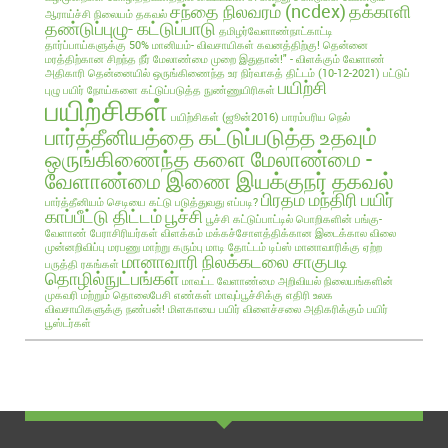
சந்தை நிலவரம் (ncdex)
தக்காளி
ஆராய்ச்சி நிலையம் தகவல்
தண்டுப்புழு- கட்டுப்பாடு
தமிழர்வேளாண்நாட்காட்டி
தார்ப்பாய்களுக்கு 50% மானியம்- விவசாயிகள் கவனத்திற்கு!
தென்னை
மரத்திற்கான சிறந்த நீர் மேலாண்மை முறை இதுதான்!" - விளக்கும் வேளாண்
அதிகாரி
தென்னையில் ஒருங்கிணைந்த உர நிர்வாகத் திட்டம் (10-12-2021)
பட்டுப்
பயிற்சி
புழு
பயிர் நோய்களை கட்டுப்படுத்த நுண்ணுயிரிகள்
பயிற்சிகள்
பயிற்சிகள் (ஜூன்2016)
பாரம்பரிய நெல்
பார்த்தீனியத்தை கட்டுப்படுத்த உதவும்
ஒருங்கிணைந்த களை மேலாண்மை -
வேளாண்மை இணை இயக்குநர் தகவல்
பிரதம மந்திரி பயிர்
பார்த்தீனியம் செடியை கட்டு படுத்துவது எப்படி?
காப்பீட்டு திட்டம்
பூச்சி
பூச்சி கட்டுப்பாட்டில் பொறிகளின் பங்கு-
வேளாண் பேராசிரியர்கள் விளக்கம்
மக்கச்சோளத்திக்கான இடைக்கால விலை
முன்னறிவிப்பு
மரபணு மாற்று கரும்பு
மாடி தோட்டம் டிப்ஸ்
மானாவாரிக்கு ஏற்ற
மானாவாரி நிலக்கடலை சாகுபடி
பருத்தி ரகங்கள்
தொழில்நுட்பங்கள்
மாவட்ட வேளாண்மை அறிவியல் நிலையங்களின்
முகவரி மற்றும் தொலைபேசி எண்கள்
மாவுப்பூச்சிக்கு எதிரி உலக
விவசாயிகளுக்கு நண்பன்!
மிளகாயை பயிர்
விளைச்சலை அதிகரிக்கும் பயிர்
பூஸ்டர்கள்