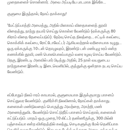
முறைகளைச் சொன்னார். அவை அப்படியே பாடமாக இங்கே…
குளுமை இருந்தால், நோய் தாக்காது!
‘மேட்டுப்பாத்தி அமைத்து, அதில் மிளகாய் விதைகளைத் தூவி
விதைத்து, நாற்று தயார் செய்து கொள்ள வேண்டும் (ஏக்கருக்கு 80
கிராம் விதை தேவைப்படும்). தேர்வு செய்த நிலத்தை… சட்டிக் கலப்பை,
கொக்கிக் கலப்பை, ரோட்டோவேட்டர் ஆகியவற்றால் வரிசையாக உழுது…
ஒரு ஏக்கருக்கு 10 டன் தொழுவுரம், இரண்டு டன் மண்புழு உரம் என்ற
கணக்கில் தூவி, மண் பொலபொலப்பாகும் வரை உழவு செய்ய வேண்டும்.
பிறகு, இரண்டடி அளவில் பார் பிடித்து அதில், 25 நாள் வயதுடைய
நாற்றுகளை இரண்டடி இடைவெளியில், குத்துக்கு ஒன்றாக நடவு செய்ய
வேண்டும்.
எப்போதும் நிலம் ஈரம் காயாமல், குளுமையாக இருக்குமாறு பாசனம்
செய்துவர வேண்டும். குளிர்ச்சி நிலவினால், நோய்கள் தாக்காது.
களைகள் மண்டுவதைப் பொருத்து அவற்றை, அகற்றி, மண்
அணைத்துவிட வேண்டும் சொட்டுநீர்ப் பாசனம் செய்தால், களைகள்
கட்டுப்படும். மாதம் ஒரு முறை,10 லிட்டர் தண்ணீருக்கு, 300 மில்லி
பஞ்சகவ்யா என்ற விகிதத்தில் கலந்து, செடிகளுக்கு மேல் தெளிப்பாக
தெளித்துவர வேண்டும். இது ஒரு டேங்க்குக்கான அளவு. ஏக்கருக்கு