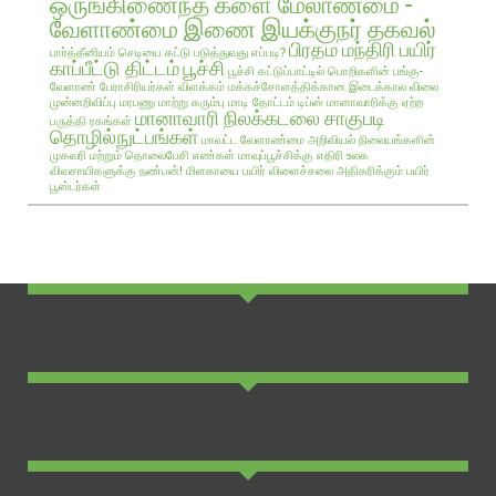
ஒருங்கிணைந்த களை மேலாண்மை -
வேளாண்மை இணை இயக்குநர் தகவல்
பிரதம மந்திரி பயிர்
பார்த்தீனியம் செடியை கட்டு படுத்துவது எப்படி?
காப்பீட்டு திட்டம்
பூச்சி
பூச்சி கட்டுப்பாட்டில் பொறிகளின் பங்கு-
வேளாண் பேராசிரியர்கள் விளக்கம்
மக்கச்சோளத்திக்கான இடைக்கால விலை
முன்னறிவிப்பு
மரபணு மாற்று கரும்பு
மாடி தோட்டம் டிப்ஸ்
மானாவாரிக்கு ஏற்ற
மானாவாரி நிலக்கடலை சாகுபடி
பருத்தி ரகங்கள்
தொழில்நுட்பங்கள்
மாவட்ட வேளாண்மை அறிவியல் நிலையங்களின்
முகவரி மற்றும் தொலைபேசி எண்கள்
மாவுப்பூச்சிக்கு எதிரி உலக
விவசாயிகளுக்கு நண்பன்!
மிளகாயை பயிர்
விளைச்சலை அதிகரிக்கும் பயிர்
பூஸ்டர்கள்