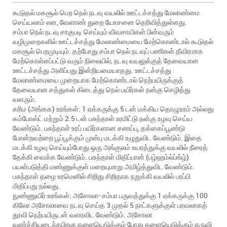
கூடுதல் மகசூல் பெற நெல் நடவு வயலில் ஊட்டச்சத்து மேலாண்மை
செய்யலாம் என, வேளாண் துறை யோசனை தெரிவித்துள்ளது.
சம்பா நெல் நடவு சாகுபடி செய்யும் விவசாயிகள் பின்வரும்
வழிமுறைகளில் ஊட்டச்சத்து மேலாண்மையை மேற்கொண்டால் கூடுதல்
மகசூல் பெறமுடியும். தற்போது சம்பா நெல் நடவுப் பணிகள் தீவிரமாக
மேற்கொள்ளப்பட்டு வரும் நிலையில், நடவு வயலுக்குத் தேவையான
ஊட்டச்சத்து அளிப்பது இன்றியமையாதது. ஊட்டச்சத்து
மேலாண்மையை முறையாக மேற்கொண்டால் நெற்பயிருக்குத்
தேவையான சத்துகள் கிடைத்து நெல் பயிர்கள் நன்கு செழித்து
வளரும்.
கரிம (அங்கக) உரங்கள்: 1 ஏக்கருக்கு 5 டன் மக்கிய தொழுஉரம் அல்லது
கம்போஸ்ட் மற்றும் 2.5 டன் பசுந்தாள் உரமிட்டு நன்கு உழவு செய்ய
வேண்டும். பசுந்தாள் உரப் பயிர்களான சணப்பு, தக்கைப்பூண்டு
போன்றவற்றை பூப்பூக்கும் முன்பு மடக்கி உழுதுவிட வேண்டும். இதை
மடக்கி உழவு செய்யும்போது ஒரு அங்குலம் உயரத்துக்கு வயலில் நீரைத்
தேக்கி வைக்க வேண்டும். பசுந்தாள் மிதிப்பான் (பழ்ஹம்ல்ப்ங்ழ்)
பயன்படுத்தி மண்ணுக்குள் மறையுமாறு அமிழ்த்துவிட வேண்டும்.
பசுந்தாள் தழை உரமெனில் சிறிது சிறிதாக நறுக்கி வயலில் பரப்பி
மிதிப்பது நல்லது.
நுண்ணுயிர் உரங்கள்: அசோலா- சம்பா பருவத்துக்கு 1 ஏக்கருக்கு 100
கிலோ அசோலாவை நடவு செய்த 3 முதல் 5 நாட்களுக்குள் பரவலாகத்
தூவி நெற்பயிருடன் வளரவிட வேண்டும். அசோலா
வளர்ச்சியடைந்தபிறகு களையெடுக்கும் போது களையெடுக்கும் கருவி