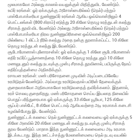
மூலமாகவோ அல்லது காலால் வயலுக்குள் மிதித்துவிட வேண்டும்.
உயிர் உரங்கள்: ஓர் ஏக்கருக்கு அசோஸ்பைரில்லம் (நெல்) மற்றும்
பாஸ்போபாக்டீரியா நுண்ணுயிர் உரங்கள் ஆகிய ஒவ்வொன்றிலும் 4
பொட்டலங்கள் (800 கிராம்) எடுத்து 20 கிலோ தொழு உரத்துடன் கலந்து
சீராகத் தூவி விட வேண்டும் அல்லது அசோஸ்பைரில்லம் (நெல்) மற்றும்
பாஸ்போபாக்டீரியா திரவ நுண்ணுயிரிகளை ஒவ்வொன்றிலும் 200
மில்லியை 1 லிட்டர் நீரில் கலந்து அதை நன்கு தூளாக்கப்பட்ட 10 கிலோ
தொழு உரத்துடன் கலந்து இடவேண்டும்.
சூடோமோனாஸ் புளோரசன்ஸ்: ஓர் ஏக்கருக்கு 1 கிலோ சூடோமோனாஸ்
எதிர் உயிர்ப் பூஞ்சாணத்தை 10 கிலோ தொழு உரத்துடனும் 10 கிலோ
மணலுடனும் கலந்து நடவுக்கு முன்பு சீராகத் தூவினால், பயிருக்கு நோய்
எதிர்ப்புத்தன்மை அதிகரிக்கும்.
ரசாயன உரங்கள்: மண் பரிசோதனை முடிவின் அடிப்படையிலேயே
உரமிடுதல் வேண்டும். அவ்வாறு உரமிடுவதால் பயிரின் தேவைக்குக்
குறைவாகவோ அதிகமாகவோ உரமிடுவதைத் தவிர்க்கலாம். இதனால்,
உரச் செலவு குறைகிறது. மண் பரிசோதனை செய்ய இயலாத நிலையில்
பொதுப் பரிந்துரையாக ஓர் ஏக்கருக்கு 33 கிலோ யூரியா, 125 கிலோ
சூப்பர் பாஸ்பேட், 8 கிலோ பொட்டாஷ் ஆகியவற்றை அடி உரமாகக் கடைசி
உழவின்போது இட வேண்டும்.
நுண்ணூட்டக் கலவை: நெல் நுண்ணூட்டக் கலவையை ஓர் ஏக்கருக்கு 5
கிலோ அளவில் 20 கிலோ மணலுடன் கலந்து நடவுக்கு முன்பு சீராகத்
தூவ வேண்டும். மாறாக இந்த நுண்ணூட்டக் கலவையை அடி உரமாக
இடக்கூடாது. இந்த ஊட்டச்சத்து மேலாண்மையை நெல் நடவு வயலில்