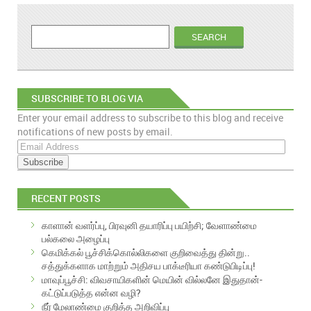
SUBSCRIBE TO BLOG VIA
Enter your email address to subscribe to this blog and receive
EMAIL
notifications of new posts by email.
E
m
a
i
RECENT POSTS
l
A
காளான் வளர்ப்பு, பிரவுனி தயாரிப்பு பயிற்சி; வேளாண்மை
d
பல்கலை அழைப்பு
d
கெமிக்கல் பூச்சிக்கொல்லிகளை குறிவைத்து தின்று..
r
சத்துக்களாக மாற்றும் அதிசய பாக்டீரியா கண்டுபிடிப்பு!
e
மாவுப்பூச்சி: விவசாயிகளின் மெயின் வில்லனே இதுதான்-
s
கட்டுப்படுத்த என்ன வழி?
s
நீர் மேலாண்மை குறித்த அறிவிப்பு