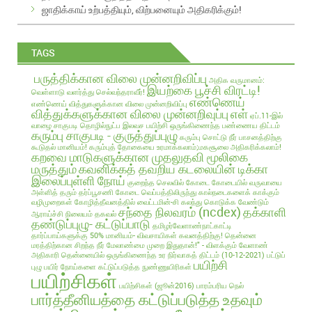
ஜாதிக்காய் உற்பத்தியும், விற்பனையும் அதிகரிக்கும்!
TAGS
பருத்திக்கான விலை முன்னறிவிப்பு
அதிக வருமானம்:
இயற்கை பூச்சி விரட்டி!
வெள்ளாடு வளர்த்து செல்வந்தராவீர்!
எண்ணெய்
எண்ணெய் வித்துகளுக்கான விலை முன்னறிவிப்பு
வித்துக்களுக்கான விலை முன்னறிவுப்பு
எள்
ஏப்.11-இல்
வாழை சாகுபடி தொழில்நுட்ப இலவச பயிற்சி
ஒருங்கிணைந்த பண்ணைய திட்டம்
கரும்பு சாகுபடி - குருத்துப்புழு
கரும்பு சொட்டு நீர் பாசனத்திற்கு
கூடுதல் மானியம்!
கரும்புத் தோகையை உரமாக்கலாம்;மகசூலை அதிகரிக்கலாம்!
கறவை மாடுகளுக்கான முதலுதவி மூலிகை
மருத்தும்
கவனிக்கத் தவறிய கடலையின் டிக்கா
இலைப்புள்ளி நோய்
குறைந்த செலவில்
கோடை
கோடையில் வருவாயை
அள்ளித் தரும் தர்ப்பூசணி
கோடை வெப்பத்திலிருந்து கால்நடைகளைக் காக்கும்
வழிமுறைகள்
கோழித்தீவனத்தில் வைட்டமின்-சி கலந்து கொடுக்க வேண்டும்
சந்தை நிலவரம் (ncdex)
தக்காளி
ஆராய்ச்சி நிலையம் தகவல்
தண்டுப்புழு- கட்டுப்பாடு
தமிழர்வேளாண்நாட்காட்டி
தார்ப்பாய்களுக்கு 50% மானியம்- விவசாயிகள் கவனத்திற்கு!
தென்னை
மரத்திற்கான சிறந்த நீர் மேலாண்மை முறை இதுதான்!" - விளக்கும் வேளாண்
அதிகாரி
தென்னையில் ஒருங்கிணைந்த உர நிர்வாகத் திட்டம் (10-12-2021)
பட்டுப்
பயிற்சி
புழு
பயிர் நோய்களை கட்டுப்படுத்த நுண்ணுயிரிகள்
பயிற்சிகள்
பயிற்சிகள் (ஜூன்2016)
பாரம்பரிய நெல்
பார்த்தீனியத்தை கட்டுப்படுத்த உதவும்