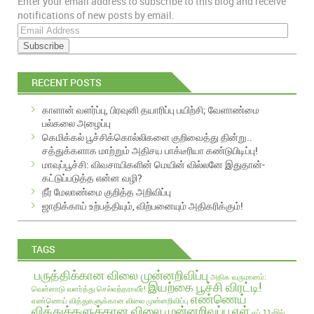
Enter your email address to subscribe to this blog and receive
EMAIL
notifications of new posts by email.
E
m
a
i
RECENT POSTS
l
A
காளான் வளர்ப்பு, பிரவுனி தயாரிப்பு பயிற்சி; வேளாண்மை
d
பல்கலை அழைப்பு
d
கெமிக்கல் பூச்சிக்கொல்லிகளை குறிவைத்து தின்று..
r
சத்துக்களாக மாற்றும் அதிசய பாக்டீரியா கண்டுபிடிப்பு!
e
மாவுப்பூச்சி: விவசாயிகளின் மெயின் வில்லனே இதுதான்-
s
கட்டுப்படுத்த என்ன வழி?
s
நீர் மேலாண்மை குறித்த அறிவிப்பு
ஜாதிக்காய் உற்பத்தியும், விற்பனையும் அதிகரிக்கும்!
TAGS
பருத்திக்கான விலை முன்னறிவிப்பு
அதிக வருமானம்:
இயற்கை பூச்சி விரட்டி!
வெள்ளாடு வளர்த்து செல்வந்தராவீர்!
எண்ணெய்
எண்ணெய் வித்துகளுக்கான விலை முன்னறிவிப்பு
வித்துக்களுக்கான விலை முன்னறிவுப்பு
எள்
ஏப்.11-இல்