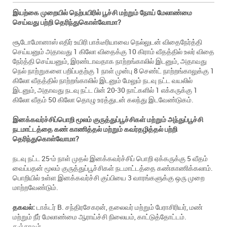
இயற்கை முறையில் நெற்பயிரில் பூச்சி மற்றும் நோய் மேலாண்மை
செய்வது பற்றி தெரிந்துகொள்வோமா?
சூடோமோனாஸ் எதிர் உயிரி பாக்டீரியாவை நெல்லுடன் விதைநேர்த்தி
செய்யனும் அதாவது 1 கிலோ விதைக்கு 10 கிராம் வீதத்தில் உலர் விதை
நேர்த்தி செய்யனும், இரண்டாவதாக நாற்றங்காலில் இடனும், அதாவது
நெல் நாற்றுகளை பறிப்பதற்கு 1 நாள் முன்பு 8 செண்ட் நாற்றங்காலுக்கு 1
கிலோ வீதத்தில் நாற்றங்காலில் இடனும் மேலும் நடவு நட்ட வயலில்
இடனும், அதாவது நடவு நட்ட பின் 20-30 நாட்களில் 1 எக்கருக்கு 1
கிலோ வீதம் 50 கிலோ தொழு உரத்துடன் கலந்து இடவேண்டுகம்.
இனக்கவர்ச்சிப்பொறி மூலம் குருத்துப்பூச்சிகள் மற்றும் அந்துப்பூச்சி
நடமாட்டத்தை கண் காணித்தல் மற்றும் கவர்தழித்தல் பற்றி
தெரிந்துகொள்வோமா?
நடவு நட்ட 25-ம் நாள் முதல் இனக்கவர்ச்சிப் பொறி ஏக்கருக்கு 5 வீதம்
வைப்பதன் மூலம் குருத்துப்பூச்சிகள் நடமாட்டத்தை கண்காணிக்கலாம்.
பொறியில் உள்ள இனக்கவர்ச்சி குப்பியை 3 வாரங்களுக்கு ஒரு முறை
மாற்றவேண்டும்.
தகவல்:
டாக்டர் B. சந்திரசேகரன், தலைவர் மற்றும் பேராசிரியர், மண்
மற்றும் நீர் மேலாண்மை ஆராய்ச்சி நிலையம், காட்டுத்தோட்டம்.
தஞ்சாவூர்.