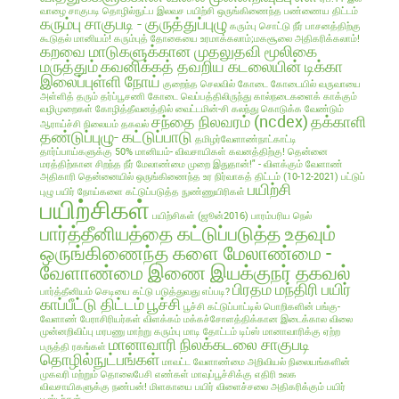
வாழை சாகுபடி தொழில்நுட்ப இலவச பயிற்சி
ஒருங்கிணைந்த பண்ணைய திட்டம்
கரும்பு சாகுபடி - குருத்துப்புழு
கரும்பு சொட்டு நீர் பாசனத்திற்கு
கூடுதல் மானியம்!
கரும்புத் தோகையை உரமாக்கலாம்;மகசூலை அதிகரிக்கலாம்!
கறவை மாடுகளுக்கான முதலுதவி மூலிகை
மருத்தும்
கவனிக்கத் தவறிய கடலையின் டிக்கா
இலைப்புள்ளி நோய்
குறைந்த செலவில்
கோடை
கோடையில் வருவாயை
அள்ளித் தரும் தர்ப்பூசணி
கோடை வெப்பத்திலிருந்து கால்நடைகளைக் காக்கும்
வழிமுறைகள்
கோழித்தீவனத்தில் வைட்டமின்-சி கலந்து கொடுக்க வேண்டும்
சந்தை நிலவரம் (ncdex)
தக்காளி
ஆராய்ச்சி நிலையம் தகவல்
தண்டுப்புழு- கட்டுப்பாடு
தமிழர்வேளாண்நாட்காட்டி
தார்ப்பாய்களுக்கு 50% மானியம்- விவசாயிகள் கவனத்திற்கு!
தென்னை
மரத்திற்கான சிறந்த நீர் மேலாண்மை முறை இதுதான்!" - விளக்கும் வேளாண்
அதிகாரி
தென்னையில் ஒருங்கிணைந்த உர நிர்வாகத் திட்டம் (10-12-2021)
பட்டுப்
பயிற்சி
புழு
பயிர் நோய்களை கட்டுப்படுத்த நுண்ணுயிரிகள்
பயிற்சிகள்
பயிற்சிகள் (ஜூன்2016)
பாரம்பரிய நெல்
பார்த்தீனியத்தை கட்டுப்படுத்த உதவும்
ஒருங்கிணைந்த களை மேலாண்மை -
வேளாண்மை இணை இயக்குநர் தகவல்
பிரதம மந்திரி பயிர்
பார்த்தீனியம் செடியை கட்டு படுத்துவது எப்படி?
காப்பீட்டு திட்டம்
பூச்சி
பூச்சி கட்டுப்பாட்டில் பொறிகளின் பங்கு-
வேளாண் பேராசிரியர்கள் விளக்கம்
மக்கச்சோளத்திக்கான இடைக்கால விலை
முன்னறிவிப்பு
மரபணு மாற்று கரும்பு
மாடி தோட்டம் டிப்ஸ்
மானாவாரிக்கு ஏற்ற
மானாவாரி நிலக்கடலை சாகுபடி
பருத்தி ரகங்கள்
தொழில்நுட்பங்கள்
மாவட்ட வேளாண்மை அறிவியல் நிலையங்களின்
முகவரி மற்றும் தொலைபேசி எண்கள்
மாவுப்பூச்சிக்கு எதிரி உலக
விவசாயிகளுக்கு நண்பன்!
மிளகாயை பயிர்
விளைச்சலை அதிகரிக்கும் பயிர்
பூஸ்டர்கள்