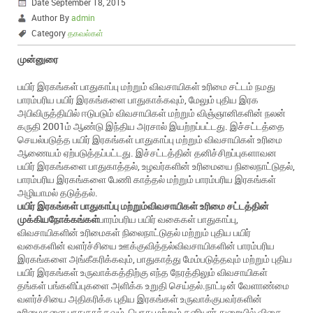
Date September 18, 2015
Author By
admin
Category
தகவல்கள்
முன்னுரை
பயிர் இரகங்கள் பாதுகாப்பு மற்றும் விவசாயிகள் உரிமை சட்டம் நமது
பாரம்பரிய பயிர் இரகங்களை பாதுகாக்கவும், மேலும் புதிய இரக
அபிவிருத்தியில் ஈடுபடும் விவசாயிகள் மற்றும் விஞ்ஞானிகளின் நலன்
கருதி 2001ம் ஆண்டு இந்திய அரசால் இயற்றப்பட்டது. இச்சட்டத்தை
செயல்படுத்த பயிர் இரகங்கள் பாதுகாப்பு மற்றும் விவசாயிகள் உரிமை
ஆணையம் ஏற்படுத்தப்பட்டது. இச்சட்டத்தின் தனிச்சிறப்புகளாவன
பயிர் இரகங்களை பாதுகாத்தல், உழவர்களின் உரிமையை நிலைநாட்டுதல்,
பாரம்பரிய இரகங்களை பேணி காத்தல் மற்றும் பாரம்பரிய இரகங்கள்
அழியாமல் தடுத்தல்.
பயிர்
இரகங்கள்
பாதுகாப்பு
மற்றும்விவசாயிகள்
உரிமை
சட்டத்தின்
முக்கியநோக்கங்கள்
பாரம்பரிய பயிர் வகைகள் பாதுகாப்பு,
விவசாயிகளின் உரிமைகள் நிலைநாட்டுதல் மற்றும் புதிய பயிர்
வகைகளின் வளர்ச்சியை ஊக்குவித்தல்விவசாயிகளின் பாரம்பரிய
இரகங்களை அங்கீகரிக்கவும், பாதுகாத்து மேம்படுத்தவும் மற்றும் புதிய
பயிர் இரகங்கள் உருவாக்கத்திற்கு எந்த நேரத்திலும் விவசாயிகள்
தங்கள் பங்களிப்புகளை அளிக்க உறுதி செய்தல்.நாட்டின் வேளாண்மை
வளர்ச்சியை அதிகரிக்க புதிய இரகங்கள் உருவாக்குபவர்களின்
உரிமைகளை பாதுகாக்கவும், பொது மற்றும் தனியார் துறையில் விதை