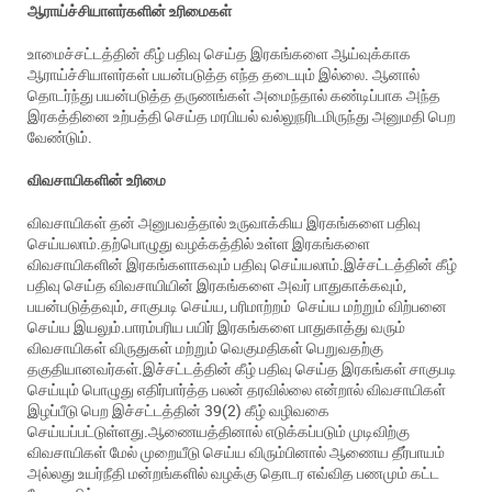
ஆராய்ச்சியாளர்களின்
உரிமைகள்
உாமைச்சட்டத்தின் கீழ் பதிவு செய்த இரகங்களை ஆய்வுக்காக
ஆராய்ச்சியாளர்கள் பயன்படுத்த எந்த தடையும் இல்லை. ஆனால்
தொடர்ந்து பயன்படுத்த தருணங்கள் அமைந்தால் கண்டிப்பாக அந்த
இரகத்தினை உற்பத்தி செய்த மரபியல் வல்லுநரிடமிருந்து அனுமதி பெற
வேண்டும்.
விவசாயிகளின்
உரிமை
விவசாயிகள் தன் அனுபவத்தால் உருவாக்கிய இரகங்களை பதிவு
செய்யலாம்.தற்பொழுது வழக்கத்தில் உள்ள இரகங்களை
விவசாயிகளின் இரகங்களாகவும் பதிவு செய்யலாம்.இச்சட்டத்தின் கீழ்
பதிவு செய்த விவசாயியின் இரகங்களை அவர் பாதுகாக்கவும்,
பயன்படுத்தவும், சாகுபடி செய்ய, பரிமாற்றம் செய்ய மற்றும் விற்பனை
செய்ய இயலும்.பாரம்பரிய பயிர் இரகங்களை பாதுகாத்து வரும்
விவசாயிகள் விருதுகள் மற்றும் வெகுமதிகள் பெறுவதற்கு
தகுதியானவர்கள்.இச்சட்டத்தின் கீழ் பதிவு செய்த இரகங்கள் சாகுபடி
செய்யும் பொழுது எதிர்பார்த்த பலன் தரவில்லை என்றால் விவசாயிகள்
இழப்பீடு பெற இச்சட்டத்தின் 39(2) கீழ் வழிவகை
செய்யப்பட்டுள்ளது.ஆணையத்தினால் எடுக்கப்படும் முடிவிற்கு
விவசாயிகள் மேல் முறையீடு செய்ய விரும்பினால் ஆணைய தீர்பாயம்
அல்லது உயர்நீதி மன்றங்களில் வழக்கு தொடர எவ்வித பணமும் கட்ட