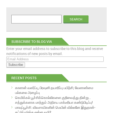
SUBSCRIBE TO BLOG VIA
Enter your email address to subscribe to this blog and receive
EMAIL
notifications of new posts by email.
E
m
a
i
RECENT POSTS
l
A
காளான் வளர்ப்பு, பிரவுனி தயாரிப்பு பயிற்சி; வேளாண்மை
d
பல்கலை அழைப்பு
d
கெமிக்கல் பூச்சிக்கொல்லிகளை குறிவைத்து தின்று..
r
சத்துக்களாக மாற்றும் அதிசய பாக்டீரியா கண்டுபிடிப்பு!
e
மாவுப்பூச்சி: விவசாயிகளின் மெயின் வில்லனே இதுதான்-
s
கட்டுப்படுத்த என்ன வழி?