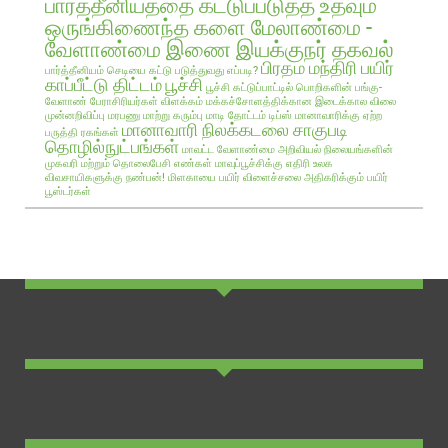
பார்த்தீனியத்தை கட்டுப்படுத்த உதவும்
ஒருங்கிணைந்த களை மேலாண்மை -
வேளாண்மை இணை இயக்குநர் தகவல்
பிரதம மந்திரி பயிர்
பார்த்தீனியம் செடியை கட்டு படுத்துவது எப்படி?
காப்பீட்டு திட்டம்
பூச்சி
பூச்சி கட்டுப்பாட்டில் பொறிகளின் பங்கு-
வேளாண் பேராசிரியர்கள் விளக்கம்
மக்கச்சோளத்திக்கான இடைக்கால விலை
முன்னறிவிப்பு
மரபணு மாற்று கரும்பு
மாடி தோட்டம் டிப்ஸ்
மானாவாரிக்கு ஏற்ற
மானாவாரி நிலக்கடலை சாகுபடி
பருத்தி ரகங்கள்
தொழில்நுட்பங்கள்
மாவட்ட வேளாண்மை அறிவியல் நிலையங்களின்
முகவரி மற்றும் தொலைபேசி எண்கள்
மாவுப்பூச்சிக்கு எதிரி உலக
விவசாயிகளுக்கு நண்பன்!
மிளகாயை பயிர்
விளைச்சலை அதிகரிக்கும் பயிர்
பூஸ்டர்கள்