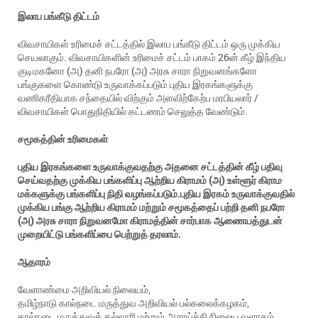
இலாப
பங்கீடு
திட்டம்
விவசாயிகள் உரிமைச் சட்டத்தில் இலாப பங்கீடு திட்டம் ஒரு முக்கிய
செயலாகும். விவசாயிகளின் உரிமைச் சட்டம் பாகம் 26ன் கீழ் இந்திய
குடிமகனோ (அ) தனி நபரோ (அ) அரசு சாரா நிறுவனங்களோ
பங்குகளை கொண்டு உருவாக்கப்படும் புதிய இரகங்களுக்கு
வணிகரீதியாக சந்தையில் விற்கும் அளவிற்கேற்ப மரபியலார் /
விவசாயிகள் பொதுநிதியில் கட்டணம் செலுத்த வேண்டும்.
சமூகத்தின்
உரிமைகள்
புதிய இரகங்களை உருவாக்குவதற்கு அதனை சட்டத்தின் கீழ் பதிவு
செய்வதற்கு முக்கிய பங்களிப்பு ஆற்றிய கிராமம் (அ) உள்ளூர் கிராம
மக்களுக்கு பங்களிப்பு நிதி வழங்கப்படும்.புதிய இரகம் உருவாக்குவதில்
முக்கிய பங்கு ஆற்றிய கிராமம் மற்றும் சமூகத்தைப் பற்றி தனி நபரோ
(அ) அரசு சாரா நிறுவனமோ கிராமத்தின் சார்பாக ஆணையத்துடன்
முறையிட்டு பங்களிப்பை பெற்றுத் தரலாம்.
ஆதாரம்
வேளாண்மை அறிவியல் நிலையம்,
தமிழ்நாடு கால்நடை மருத்துவ அறிவியல் பல்கலைக்கழகம்,
கால்நடை மருத்துவக் கல்லூரி மற்றும் ஆராய்ச்சி நிலைய வளாகம்,