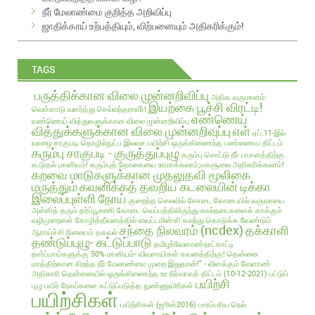
s
நீர் மேலாண்மை குறித்த அறிவிப்பு
ஜாதிக்காய் உற்பத்தியும், விற்பனையும் அதிகரிக்கும்!
TAGS
பருத்திக்கான விலை முன்னறிவிப்பு
அதிக வருமானம்:
இயற்கை பூச்சி விரட்டி!
வெள்ளாடு வளர்த்து செல்வந்தராவீர்!
எண்ணெய்
எண்ணெய் வித்துகளுக்கான விலை முன்னறிவிப்பு
வித்துக்களுக்கான விலை முன்னறிவுப்பு
எள்
ஏப்.11-இல்
வாழை சாகுபடி தொழில்நுட்ப இலவச பயிற்சி
ஒருங்கிணைந்த பண்ணைய திட்டம்
கரும்பு சாகுபடி - குருத்துப்புழு
கரும்பு சொட்டு நீர் பாசனத்திற்கு
கூடுதல் மானியம்!
கரும்புத் தோகையை உரமாக்கலாம்;மகசூலை அதிகரிக்கலாம்!
கறவை மாடுகளுக்கான முதலுதவி மூலிகை
மருத்தும்
கவனிக்கத் தவறிய கடலையின் டிக்கா
இலைப்புள்ளி நோய்
குறைந்த செலவில்
கோடை
கோடையில் வருவாயை
அள்ளித் தரும் தர்ப்பூசணி
கோடை வெப்பத்திலிருந்து கால்நடைகளைக் காக்கும்
வழிமுறைகள்
கோழித்தீவனத்தில் வைட்டமின்-சி கலந்து கொடுக்க வேண்டும்
சந்தை நிலவரம் (ncdex)
தக்காளி
ஆராய்ச்சி நிலையம் தகவல்
தண்டுப்புழு- கட்டுப்பாடு
தமிழர்வேளாண்நாட்காட்டி
தார்ப்பாய்களுக்கு 50% மானியம்- விவசாயிகள் கவனத்திற்கு!
தென்னை
மரத்திற்கான சிறந்த நீர் மேலாண்மை முறை இதுதான்!" - விளக்கும் வேளாண்
அதிகாரி
தென்னையில் ஒருங்கிணைந்த உர நிர்வாகத் திட்டம் (10-12-2021)
பட்டுப்
பயிற்சி
புழு
பயிர் நோய்களை கட்டுப்படுத்த நுண்ணுயிரிகள்
பயிற்சிகள்
பயிற்சிகள் (ஜூன்2016)
பாரம்பரிய நெல்