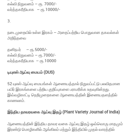
கல்வி நிறுவனம் – ரூ. 7000/-
வர்த்தகரீதியாக – ரூ.10000/-
3.
நடைமுறையில் உள்ள இரகம் – அதைப்பற்றிய பொதுவான தகவல்கள்
அறிந்தவை
தனிநபர் – ரூ.5000/-
கல்வி நிறுவனம் – ரூ.7000/-
வர்த்தகரீதியாக – ரூ.10000
டியுஎஸ்
ஆய்வு
மையம் (DUS)
52 யுஎஸ் ஆய்வு மையங்கள் ஆணையத்தால் நிறுவப்பட்டு பலவிதமான
பயிர் இரகங்களை பற்றிய குறிப்புகளை பராமரிக்க உதவுகின்றது.
இவ்வழிகாட்டி நெறிமுறைகளை ஆணையத்தின் இணையதளத்தில்
காணலாம்.
இந்திய
தா
வ
ரவகை
ஆய்வு
இதழ் (Plant Variety Journal of India)
ஆணையத்தின் இந்திய தாவர வகை ஆய்வு இதழ் ஒவ்வொரு மாதமும்
இரண்டு மொழிகளில் ஆங்கிலம் மற்றும் இந்தியில் முதல் வாரத்தில்