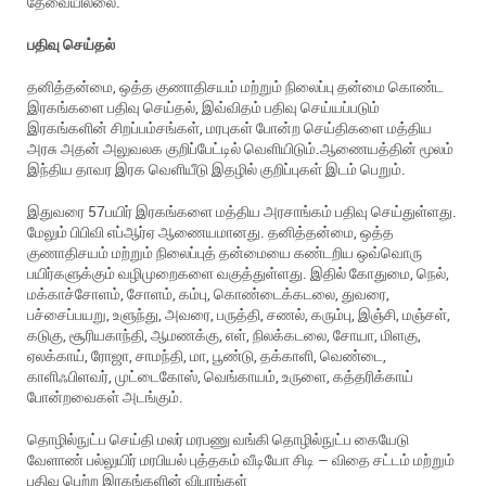
தேவையில்லை.
பதிவு
செய்தல்
தனித்தன்மை, ஒத்த குணாதிசயம் மற்றும் நிலைப்பு தன்மை கொண்ட
இரகங்களை பதிவு செய்தல், இவ்விதம் பதிவு செய்யப்படும்
இரகங்களின் சிறப்பம்சங்கள், மரபுகள் போன்ற செய்திகளை மத்திய
அரசு அதன் அலுவலக குறிப்பேட்டில் வெளியிடும்.ஆணையத்தின் மூலம்
இந்திய தாவர இரக வெளியீடு இதழில் குறிப்புகள் இடம் பெறும்.
இதுவரை 57பயிர் இரகங்களை மத்திய அரசாங்கம் பதிவு செய்துள்ளது.
மேலும் பிபிவி எப்ஆர்ஏ ஆணையமானது. தனித்தன்மை, ஒத்த
குணாதிசயம் மற்றும் நிலைப்புத் தன்மையை கண்டறிய ஒவ்வொரு
பயிர்களுக்கும் வழிமுறைகளை வகுத்துள்ளது. இதில் கோதுமை, நெல்,
மக்காச்சோளம், சோளம், கம்பு, கொண்டைக்கடலை, துவரை,
பச்சைப்பயறு, உளுந்து, அவரை, பருத்தி, சணல், கரும்பு, இஞ்சி, மஞ்சள்,
கடுகு, சூரியகாந்தி, ஆமணக்கு, எள், நிலக்கடலை, சோயா, மிளகு,
ஏலக்காய், ரோஜா, சாமந்தி, மா, பூண்டு, தக்காளி, வெண்டை,
காளிஃபிளவர், முட்டைகோஸ், வெங்காயம், உருளை, கத்தரிக்காய்
போன்றவைகள் அடங்கும்.
தொழில்நுட்ப செய்தி மலர் மரபணு வங்கி தொழில்நுட்ப கையேடு
வேளாண் பல்லுயிர் மரபியல் புத்தகம் வீடியோ சிடி – விதை சட்டம் மற்றும்
பதிவு பெற்ற இரகங்களின் விபரங்கள்