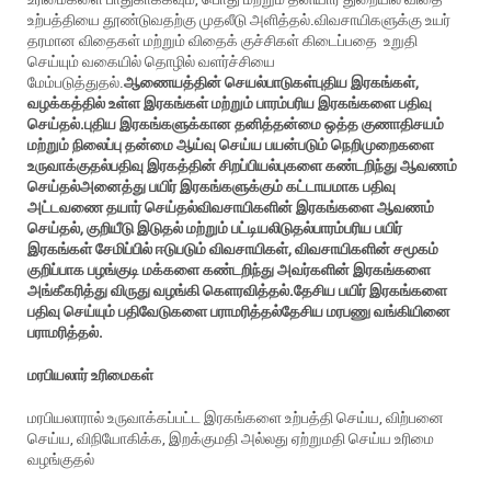
உற்பத்தியை தூண்டுவதற்கு முதலீடு அளித்தல்.விவசாயிகளுக்கு உயர்
தரமான விதைகள் மற்றும் விதைக் குச்சிகள் கிடைப்பதை உறுதி
செய்யும் வகையில் தொழில் வளர்ச்சியை
மேம்படுத்துதல்.
ஆணையத்தின்
செயல்பாடுகள்புதிய இரகங்கள்,
வழக்கத்தில் உள்ள இரகங்கள் மற்றும் பாரம்பரிய இரகங்களை பதிவு
செய்தல்.புதிய இரகங்களுக்கான தனித்தன்மை ஒத்த குணாதிசயம்
மற்றும் நிலைப்பு தன்மை ஆய்வு செய்ய பயன்படும் நெறிமுறைகளை
உருவாக்குதல்பதிவு இரகத்தின் சிறப்பியல்புகளை கண்டறிந்து ஆவணம்
செய்தல்அனைத்து பயிர் இரகங்களுக்கும் கட்டாயமாக பதிவு
அட்டவணை தயார் செய்தல்விவசாயிகளின் இரகங்களை ஆவணம்
செய்தல், குறியீடு இடுதல் மற்றும் பட்டியலிடுதல்பாரம்பரிய பயிர்
இரகங்கள் சேமிப்பில் ஈடுபடும் விவசாயிகள், விவசாயிகளின் சமூகம்
குறிப்பாக பழங்குடி மக்களை கண்டறிந்து அவர்களின் இரகங்களை
அங்கீகரித்து விருது வழங்கி கெளரவித்தல்.தேசிய பயிர் இரகங்களை
பதிவு செய்யும் பதிவேடுகளை பராமரித்தல்தேசிய மரபணு வங்கியினை
பராமரித்தல்.
மரபியலார்
உரிமைகள்
மரபியலாரால் உருவாக்கப்பட்ட இரகங்களை உற்பத்தி செய்ய, விற்பனை
செய்ய, விநியோகிக்க, இறக்குமதி அல்லது ஏற்றுமதி செய்ய உரிமை
வழங்குதல்