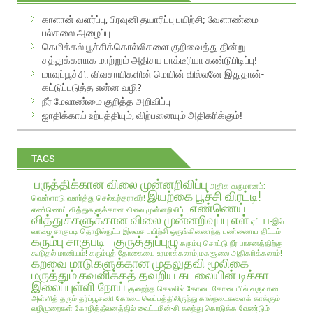
A
காளான் வளர்ப்பு, பிரவுனி தயாரிப்பு பயிற்சி; வேளாண்மை
d
பல்கலை அழைப்பு
d
கெமிக்கல் பூச்சிக்கொல்லிகளை குறிவைத்து தின்று..
r
சத்துக்களாக மாற்றும் அதிசய பாக்டீரியா கண்டுபிடிப்பு!
e
மாவுப்பூச்சி: விவசாயிகளின் மெயின் வில்லனே இதுதான்-
s
கட்டுப்படுத்த என்ன வழி?
s
நீர் மேலாண்மை குறித்த அறிவிப்பு
ஜாதிக்காய் உற்பத்தியும், விற்பனையும் அதிகரிக்கும்!
TAGS
பருத்திக்கான விலை முன்னறிவிப்பு
அதிக வருமானம்:
இயற்கை பூச்சி விரட்டி!
வெள்ளாடு வளர்த்து செல்வந்தராவீர்!
எண்ணெய்
எண்ணெய் வித்துகளுக்கான விலை முன்னறிவிப்பு
வித்துக்களுக்கான விலை முன்னறிவுப்பு
எள்
ஏப்.11-இல்
வாழை சாகுபடி தொழில்நுட்ப இலவச பயிற்சி
ஒருங்கிணைந்த பண்ணைய திட்டம்
கரும்பு சாகுபடி - குருத்துப்புழு
கரும்பு சொட்டு நீர் பாசனத்திற்கு
கூடுதல் மானியம்!
கரும்புத் தோகையை உரமாக்கலாம்;மகசூலை அதிகரிக்கலாம்!
கறவை மாடுகளுக்கான முதலுதவி மூலிகை
மருத்தும்
கவனிக்கத் தவறிய கடலையின் டிக்கா
இலைப்புள்ளி நோய்
குறைந்த செலவில்
கோடை
கோடையில் வருவாயை
அள்ளித் தரும் தர்ப்பூசணி
கோடை வெப்பத்திலிருந்து கால்நடைகளைக் காக்கும்
வழிமுறைகள்
கோழித்தீவனத்தில் வைட்டமின்-சி கலந்து கொடுக்க வேண்டும்