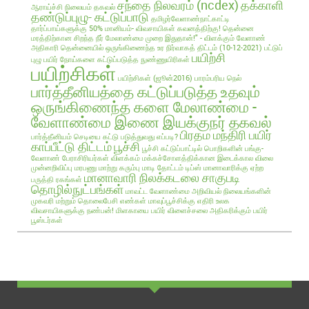
சந்தை நிலவரம் (ncdex)
தக்காளி
ஆராய்ச்சி நிலையம் தகவல்
தண்டுப்புழு- கட்டுப்பாடு
தமிழர்வேளாண்நாட்காட்டி
தார்ப்பாய்களுக்கு 50% மானியம்- விவசாயிகள் கவனத்திற்கு!
தென்னை
மரத்திற்கான சிறந்த நீர் மேலாண்மை முறை இதுதான்!" - விளக்கும் வேளாண்
அதிகாரி
தென்னையில் ஒருங்கிணைந்த உர நிர்வாகத் திட்டம் (10-12-2021)
பட்டுப்
பயிற்சி
புழு
பயிர் நோய்களை கட்டுப்படுத்த நுண்ணுயிரிகள்
பயிற்சிகள்
பயிற்சிகள் (ஜூன்2016)
பாரம்பரிய நெல்
பார்த்தீனியத்தை கட்டுப்படுத்த உதவும்
ஒருங்கிணைந்த களை மேலாண்மை -
வேளாண்மை இணை இயக்குநர் தகவல்
பிரதம மந்திரி பயிர்
பார்த்தீனியம் செடியை கட்டு படுத்துவது எப்படி?
காப்பீட்டு திட்டம்
பூச்சி
பூச்சி கட்டுப்பாட்டில் பொறிகளின் பங்கு-
வேளாண் பேராசிரியர்கள் விளக்கம்
மக்கச்சோளத்திக்கான இடைக்கால விலை
முன்னறிவிப்பு
மரபணு மாற்று கரும்பு
மாடி தோட்டம் டிப்ஸ்
மானாவாரிக்கு ஏற்ற
மானாவாரி நிலக்கடலை சாகுபடி
பருத்தி ரகங்கள்
தொழில்நுட்பங்கள்
மாவட்ட வேளாண்மை அறிவியல் நிலையங்களின்
முகவரி மற்றும் தொலைபேசி எண்கள்
மாவுப்பூச்சிக்கு எதிரி உலக
விவசாயிகளுக்கு நண்பன்!
மிளகாயை பயிர்
விளைச்சலை அதிகரிக்கும் பயிர்
பூஸ்டர்கள்