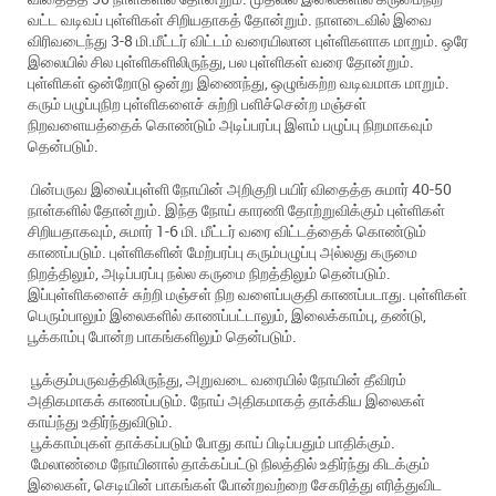
வட்ட வடிவப் புள்ளிகள் சிறியதாகத் தோன்றும். நாளடைவில் இவை
விரிவடைந்து 3-8 மி.மீட்டர் விட்டம் வரையிலான புள்ளிகளாக மாறும். ஒரே
இலையில் சில புள்ளிகளிலிருந்து, பல புள்ளிகள் வரை தோன்றும்.
புள்ளிகள் ஒன்றோடு ஒன்று இணைந்து, ஒழுங்கற்ற வடிவமாக மாறும்.
கரும் பழுப்புநிற புள்ளிகளைச் சுற்றி பளிச்சென்ற மஞ்சள்
நிறவளையத்தைக் கொண்டும் அடிப்பரப்பு இளம் பழுப்பு நிறமாகவும்
தென்படும்.
பின்பருவ இலைப்புள்ளி நோயின் அறிகுறி பயிர் விதைத்த சுமார் 40-50
நாள்களில் தோன்றும். இந்த நோய் காரணி தோற்றுவிக்கும் புள்ளிகள்
சிறியதாகவும், சுமார் 1-6 மி. மீட்டர் வரை விட்டத்தைக் கொண்டும்
காணப்படும். புள்ளிகளின் மேற்பரப்பு கரும்பழுப்பு அல்லது கருமை
நிறத்திலும், அடிப்பரப்பு நல்ல கருமை நிறத்திலும் தென்படும்.
இப்புள்ளிகளைச் சுற்றி மஞ்சள் நிற வளைப்பகுதி காணப்படாது. புள்ளிகள்
பெரும்பாலும் இலைகளில் காணப்பட்டாலும், இலைக்காம்பு, தண்டு,
பூக்காம்பு போன்ற பாகங்களிலும் தென்படும்.
பூக்கும்பருவத்திலிருந்து, அறுவடை வரையில் நோயின் தீவிரம்
அதிகமாகக் காணப்படும். நோய் அதிகமாகத் தாக்கிய இலைகள்
காய்ந்து உதிர்ந்துவிடும்.
பூக்காம்புகள் தாக்கப்படும் போது காய் பிடிப்பதும் பாதிக்கும்.
மேலாண்மை நோயினால் தாக்கப்பட்டு நிலத்தில் உதிர்ந்து கிடக்கும்
இலைகள், செடியின் பாகங்கள் போன்றவற்றை சேகரித்து எரித்துவிட