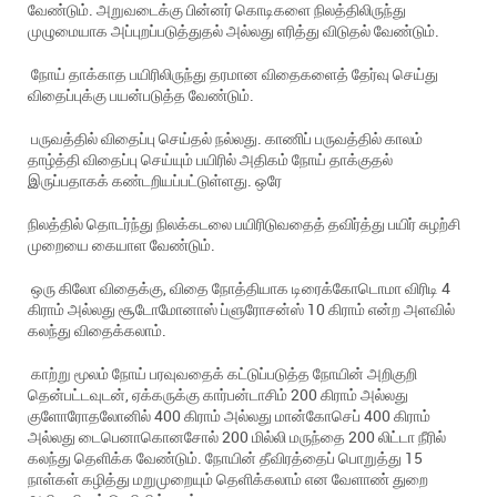
வேண்டும். அறுவடைக்கு பின்னர் கொடிகளை நிலத்திலிருந்து
முழுமையாக அப்புறப்படுத்துதல் அல்லது எரித்து விடுதல் வேண்டும்.
நோய் தாக்காத பயிரிலிருந்து தரமான விதைகளைத் தேர்வு செய்து
விதைப்புக்கு பயன்படுத்த வேண்டும்.
பருவத்தில் விதைப்பு செய்தல் நல்லது. காணிப் பருவத்தில் காலம்
தாழ்த்தி விதைப்பு செய்யும் பயிரில் அதிகம் நோய் தாக்குதல்
இருப்பதாகக் கண்டறியப்பட்டுள்ளது. ஒரே
நிலத்தில் தொடர்ந்து நிலக்கடலை பயிரிடுவதைத் தவிர்த்து பயிர் சுழற்சி
முறையை கையாள வேண்டும்.
ஒரு கிலோ விதைக்கு, விதை நோத்தியாக டிரைக்கோடொமா விரிடி 4
கிராம் அல்லது சூடோமோனாஸ் ப்ளுரோசன்ஸ் 10 கிராம் என்ற அளவில்
கலந்து விதைக்கலாம்.
காற்று மூலம் நோய் பரவுவதைக் கட்டுப்படுத்த நோயின் அறிகுறி
தென்பட்டவுடன், ஏக்கருக்கு கார்பன்டாசிம் 200 கிராம் அல்லது
குளோரோதலோனில் 400 கிராம் அல்லது மான்கோசெப் 400 கிராம்
அல்லது டைபெனாகொனசோல் 200 மில்லி மருந்தை 200 லிட்டா நீரில்
கலந்து தெளிக்க வேண்டும். நோயின் தீவிரத்தைப் பொறுத்து 15
நாள்கள் கழித்து மறுமுறையும் தெளிக்கலாம் என வேளாண் துறை