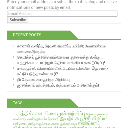
Enter your email address to subscribe to this blog and receive
EMAIL
notifications of new posts by email.
E
m
a
i
RECENT POSTS
l
A
காளான் வளர்ப்பு, பிரவுனி தயாரிப்பு பயிற்சி; வேளாண்மை
d
பல்கலை அழைப்பு
d
கெமிக்கல் பூச்சிக்கொல்லிகளை குறிவைத்து தின்று..
r
சத்துக்களாக மாற்றும் அதிசய பாக்டீரியா கண்டுபிடிப்பு!
e
மாவுப்பூச்சி: விவசாயிகளின் மெயின் வில்லனே இதுதான்-
s
கட்டுப்படுத்த என்ன வழி?
s
நீர் மேலாண்மை குறித்த அறிவிப்பு
ஜாதிக்காய் உற்பத்தியும், விற்பனையும் அதிகரிக்கும்!
TAGS
பருத்திக்கான விலை முன்னறிவிப்பு
அதிக வருமானம்:
இயற்கை பூச்சி விரட்டி!
வெள்ளாடு வளர்த்து செல்வந்தராவீர்!
எண்ணெய்
எண்ணெய் வித்துகளுக்கான விலை முன்னறிவிப்பு
வித்துக்களுக்கான விலை முன்னறிவுப்பு
எள்