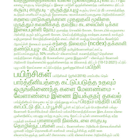
ஏப்.11-இல்
வாழை சாகுபடி தொழில்நுட்ப இலவச பயிற்சி
ஒருங்கிணைந்த பண்ணைய திட்டம்
கரும்பு சாகுபடி - குருத்துப்புழு
கரும்பு சொட்டு நீர் பாசனத்திற்கு
கூடுதல் மானியம்!
கரும்புத் தோகையை உரமாக்கலாம்;மகசூலை அதிகரிக்கலாம்!
கறவை மாடுகளுக்கான முதலுதவி மூலிகை
மருத்தும்
கவனிக்கத் தவறிய கடலையின் டிக்கா
இலைப்புள்ளி நோய்
குறைந்த செலவில்
கோடை
கோடையில் வருவாயை
அள்ளித் தரும் தர்ப்பூசணி
கோடை வெப்பத்திலிருந்து கால்நடைகளைக் காக்கும்
வழிமுறைகள்
கோழித்தீவனத்தில் வைட்டமின்-சி கலந்து கொடுக்க வேண்டும்
சந்தை நிலவரம் (ncdex)
தக்காளி
ஆராய்ச்சி நிலையம் தகவல்
தண்டுப்புழு- கட்டுப்பாடு
தமிழர்வேளாண்நாட்காட்டி
தார்ப்பாய்களுக்கு 50% மானியம்- விவசாயிகள் கவனத்திற்கு!
தென்னை
மரத்திற்கான சிறந்த நீர் மேலாண்மை முறை இதுதான்!" - விளக்கும் வேளாண்
அதிகாரி
தென்னையில் ஒருங்கிணைந்த உர நிர்வாகத் திட்டம் (10-12-2021)
பட்டுப்
பயிற்சி
புழு
பயிர் நோய்களை கட்டுப்படுத்த நுண்ணுயிரிகள்
பயிற்சிகள்
பயிற்சிகள் (ஜூன்2016)
பாரம்பரிய நெல்
பார்த்தீனியத்தை கட்டுப்படுத்த உதவும்
ஒருங்கிணைந்த களை மேலாண்மை -
வேளாண்மை இணை இயக்குநர் தகவல்
பிரதம மந்திரி பயிர்
பார்த்தீனியம் செடியை கட்டு படுத்துவது எப்படி?
காப்பீட்டு திட்டம்
பூச்சி
பூச்சி கட்டுப்பாட்டில் பொறிகளின் பங்கு-
வேளாண் பேராசிரியர்கள் விளக்கம்
மக்கச்சோளத்திக்கான இடைக்கால விலை
முன்னறிவிப்பு
மரபணு மாற்று கரும்பு
மாடி தோட்டம் டிப்ஸ்
மானாவாரிக்கு ஏற்ற
மானாவாரி நிலக்கடலை சாகுபடி
பருத்தி ரகங்கள்
தொழில்நுட்பங்கள்
மாவட்ட வேளாண்மை அறிவியல் நிலையங்களின்
முகவரி மற்றும் தொலைபேசி எண்கள்
மாவுப்பூச்சிக்கு எதிரி உலக
விவசாயிகளுக்கு நண்பன்!
மிளகாயை பயிர்
விளைச்சலை அதிகரிக்கும் பயிர்