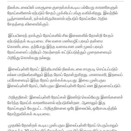
நிலக்கடலையின் மகசூலை குறைக்கக்கூடிய பல்வேறு காரணிகளுள்
நோய்களினால் ஏற்படும் சேதம் முக்கியப் பங்கு வகிக்கிறது. இவற்றில்
பூஞ்சாணங்கள், நச்சுக்கிருமிகளால் ஏற்படும் நோய்களே அதிக
சேதத்தை விளைவிக்கும்.
இப்பயிரைத் தாக்கும் நோய்களில் சில இலைகளில் தோன்றி சேதம்
ஏற்படுத்தக் கூடியவை. சில வகை மண்வழிப் பரவும் தன்மை
கொண்டவை. தற்போது இந்த வகையான மண் மூலம் பரவும்
நோய்களைப் பற்றியும் அவற்றைக் கட்டுப்படுத்தும் முறைகளையும்
அறிந்து கொள்வது நல்லது.
இலைப்புள்ளி நோய்: இந்தியாவில் நிலக்கடலை சாகுபடி செய்யப்படும்
எல்லா மாநிலங்களிலும் இந்த நோய் தோன்றுகிறது. மானாவாரி, இறவைப்
பயிர்களையும் இந்த நோய் தாக்கக்கூடியது. இவை முன்பருவ
இலைப்புள்ளி நோய், பின்பருவ இலைப்புள்ளி நோய் என இருவகைப்படும்.
அறிகுறிகள்: இலைப்புள்ளி நோய்கள் இரண்டு வெவ்வேறு இனங்களைச்
சேர்ந்த நோய்க் காரணிகளால் ஏற்படுகின்றன. ஆனாலும் இரு
நோய்களும் வேறுபட்ட அறிகுறிகளை ஒரே இலையில், ஒரேசமயத்தில்
தோற்றுவிக்கக் கூடியவை.
முதலில் தோன்றக் கூடிய முன்பருவ இலைப்புள்ளி நோய் பெரும்பாலும்
விதைத்த 30 நாள்களில் தோன்றும். முதலில் இலைகளில் கருமைநிற