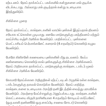
ஏற்படலாம். நோய் தாக்கப்பட்ட பசுக்களில் கன்றுகளை பால் குடிக்க
விடக்கூடாது. அவ்வாறு பால் குடித்தால் கன்று உடனடியாக
இறந்துவிடும்.
சிகிச்சை முறை
நோய் தாக்கப்பட்ட கால்நடைகளின் வாயில் புண்கள் இருப்பதால் தீவனம்
சரியாக உட்கொள்ள முடியாது. எனவே மாடுகளுக்கு பசுந்தீவனம் மற்றும்
காய்ச்சிய கஞ்சி அளிக்க வேண்டும். பாதிக்கப்பட்ட புண்களை
பொட்டாசியம் பெர்மாங்கனேட் கரைசல் (4 சதவீதம்) கொண்டு கழுவ
வேண்டும்.
போரோ கிளிசரின் கலவையை புண்களின் மீது தடவலாம். வேப்ப
எண்ணையை கொண்டு கால் புண்களுக்கு சிகிச்சை அளிக்கலாம்.
நோய் அதிகமாக தாக்கப்பட்ட மாடுகளுக்கு கால்நடை டாக்டர் மூலம்
சிகிச்சை அளிக்க வேண்டும்.
கோமாரி நோய்க்கான அறிகுறிகள் ஏற்பட்டவுடன் அருகில் உள்ள கால்நடை
டாக்டர்களுக்கு தகவல் கொடுக்க வேண்டும். நோய் பாதித்த
கால்நடைகளை உடனடியாக அகற்றி தனி இடத்தில் வைத்து பராமரிக்க
வேண்டும். அவற்றை மேய்ச்சலுக்கு அனுப்பக்கூடாது. கால்நடைகளின்
கொட்டகையை கிருமி நாசினியான 4 சதவீதம் சோடியம் கார்ப்பனேட்
(ஒரு வாளி தண்ணீரில் ஒரு கைப்பிடி சலவை சோடா) கொண்டு