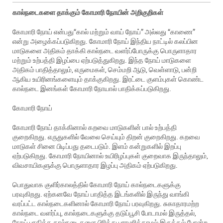
கால்நடைகளை தாக்கும் கோமாரி நோயின் அறிகுறிகள்
கோமாரி நோய் என்பது“கால் மற்றும் வாய் நோய்” அல்லது “காணை”
என்று அழைக்கப்படுகிறது. கோமாரி நோய் இந்திய நாட்டில் கலப்பின
மாடுகளை அதிகம் தாக்கி கால்நடை வளர்ப்போருக்கு பொருளாதார
மற்றும் உற்பத்தி இழப்பை ஏற்படுத்துகிறது. இந்த நோய் மாடுகளை
அதிகம் பாதித்தாலும், எருமைகள், செம்மறி ஆடு, வெள்ளாடு, பன்றி
ஆகிய உயிரினங்களையும் தாக்குகிறது. இரட்டை குளம்புகள் கொண்ட
கால்நடை இனங்கள் கோமாரி நோயால் பாதிக்கப்படுகிறது.
கோமாரி நோய்
கோமாரி நோய் தாக்கினால் கறவை மாடுகளின் பால் உற்பத்தி
குறைகிறது. எருதுகளில் வேலை செய்யும் திறன் குறைகிறது. கறவை
மாடுகள் சினை பிடிப்பது தடைபடும். இளம் கன்றுகளில் இறப்பு
ஏற்படுகிறது. கோமாரி நோயினால் உயிரிழப்புகள் குறைவாக இருந்தாலும்,
விவசாயிகளுக்கு பொருளாதார இழப்பு அதிகம் ஏற்படுகிறது.
பொதுவாக குளிர்காலத்தில் கோமாரி நோய் கால்நடைகளுக்கு
பரவுகிறது. ஏற்கனவே நோய் பாதித்த இடங்களில் இருந்து வாங்கி
வரப்பட்ட கால்நடைகளினால் கோமாரி நோய் பரவுகிறது. சுகாதாரமற்ற
கால்நடை வளர்ப்பு, கால்நடைகளுக்கு தடுப்பூசி போடாமல் இருத்தல்,
நோய் பாதித்த கால்நடைகளை பிரித்து பராமரிக்காமல் இருத்தல் போன்ற