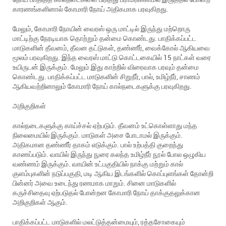
காரணங்களினால் கோமாரி நோய் அதிகமாக பரவுகிறது.
மேலும், கோமாரி நோயின் வைரஸ் ஒரு மாட்டில் இருந்து மற்றொரு
மாட்டிற்கு நேரடியாக தொற்றும் தன்மை கொண்டது. பாதிக்கப்பட்ட
மாடுகளின் தீவனம், தீவன தட்டுகள், தண்ணீர், வைக்கோல் ஆகியவை
மூலம் பரவுகிறது. இந்த வைரஸ் மாட்டு கொட்டகையில் 15 நாட்கள் வரை
உயிருடன் இருக்கும். மேலும் இது காற்றில் விரைவாக பரவும் தன்மை
கொண்டது. பாதிக்கப்பட்ட மாடுகளின் சிறுநீர், பால், உமிழ்நீர், சாணம்
ஆகியவற்றினாலும் கோமாரி நோய் கால்நடைகளுக்கு பரவுகிறது.
அறிகுறிகள்
கால்நடைகளுக்கு காய்ச்சல் ஏற்படும். தீவனம் உட்கொள்ளாது மந்த
நிலைமையில் இருக்கும். மாடுகள் அசை போடாமல் இருக்கும்.
அதிகமான தண்ணீர் தாகம் எடுக்கும். பால் உற்பத்தி குறைந்து
காணப்படும். வாயில் இருந்து நுரை கலந்த உமிழ்நீர் நூல் போல ஒழுகிய
வண்ணம் இருக்கும். வாயின் உட்பகுதியில் நாக்கு மற்றும் கால்
குளம்புகளின் நடுப்பகுதி, மடி ஆகிய இடங்களில் கொப்புளங்கள் தோன்றி
பின்னர் அவை உடைந்து ரணமாக மாறும். சினை மாடுகளில்
கருச்சிதைவு ஏற்படுதல் போன்றன கோமாரி நோய் தாக்குதலுக்கான
அறிகுறிகள் ஆகும்.
பாதிக்கப்பட்ட மாடுகளில் மலட்டுத்தன்மையும், ரத்தசோகையும்