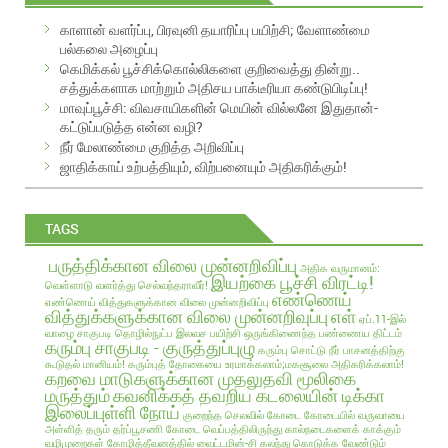
A
காளான் வளர்ப்பு, பிரவுனி தயாரிப்பு பயிற்சி; வேளாண்மை
d
பல்கலை அழைப்பு
d
கெமிக்கல் பூச்சிக்கொல்லிகளை குறிவைத்து தின்று..
r
சத்துக்களாக மாற்றும் அதிசய பாக்டீரியா கண்டுபிடிப்பு!
e
மாவுப்பூச்சி: விவசாயிகளின் மெயின் வில்லனே இதுதான்-
s
கட்டுப்படுத்த என்ன வழி?
s
நீர் மேலாண்மை குறித்த அறிவிப்பு
ஜாதிக்காய் உற்பத்தியும், விற்பனையும் அதிகரிக்கும்!
TAGS
பருத்திக்கான விலை முன்னறிவிப்பு
அதிக வருமானம்:
இயற்கை பூச்சி விரட்டி!
வெள்ளாடு வளர்த்து செல்வந்தராவீர்!
எண்ணெய்
எண்ணெய் வித்துகளுக்கான விலை முன்னறிவிப்பு
வித்துக்களுக்கான விலை முன்னறிவுப்பு
எள்
ஏப்.11-இல்
வாழை சாகுபடி தொழில்நுட்ப இலவச பயிற்சி
ஒருங்கிணைந்த பண்ணைய திட்டம்
கரும்பு சாகுபடி - குருத்துப்புழு
கரும்பு சொட்டு நீர் பாசனத்திற்கு
கூடுதல் மானியம்!
கரும்புத் தோகையை உரமாக்கலாம்;மகசூலை அதிகரிக்கலாம்!
கறவை மாடுகளுக்கான முதலுதவி மூலிகை
மருத்தும்
கவனிக்கத் தவறிய கடலையின் டிக்கா
இலைப்புள்ளி நோய்
குறைந்த செலவில்
கோடை
கோடையில் வருவாயை
அள்ளித் தரும் தர்ப்பூசணி
கோடை வெப்பத்திலிருந்து கால்நடைகளைக் காக்கும்
வழிமுறைகள்
கோழித்தீவனத்தில் வைட்டமின்-சி கலந்து கொடுக்க வேண்டும்