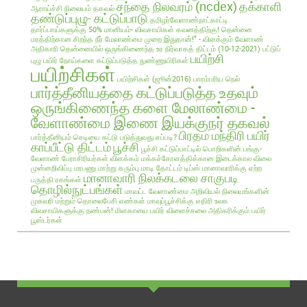
சந்தை நிலவரம் (ncdex)
தக்காளி
ஆராய்ச்சி நிலையம் தகவல்
தண்டுப்புழு- கட்டுப்பாடு
தமிழர்வேளாண்நாட்காட்டி
தார்ப்பாய்களுக்கு 50% மானியம்- விவசாயிகள் கவனத்திற்கு!
தென்னை
மரத்திற்கான சிறந்த நீர் மேலாண்மை முறை இதுதான்!" - விளக்கும் வேளாண்
அதிகாரி
தென்னையில் ஒருங்கிணைந்த உர நிர்வாகத் திட்டம் (10-12-2021)
பட்டுப்
பயிற்சி
புழு
பயிர் நோய்களை கட்டுப்படுத்த நுண்ணுயிரிகள்
பயிற்சிகள்
பயிற்சிகள் (ஜூன்2016)
பாரம்பரிய நெல்
பார்த்தீனியத்தை கட்டுப்படுத்த உதவும்
ஒருங்கிணைந்த களை மேலாண்மை -
வேளாண்மை இணை இயக்குநர் தகவல்
பிரதம மந்திரி பயிர்
பார்த்தீனியம் செடியை கட்டு படுத்துவது எப்படி?
காப்பீட்டு திட்டம்
பூச்சி
பூச்சி கட்டுப்பாட்டில் பொறிகளின் பங்கு-
வேளாண் பேராசிரியர்கள் விளக்கம்
மக்கச்சோளத்திக்கான இடைக்கால விலை
முன்னறிவிப்பு
மரபணு மாற்று கரும்பு
மாடி தோட்டம் டிப்ஸ்
மானாவாரிக்கு ஏற்ற
மானாவாரி நிலக்கடலை சாகுபடி
பருத்தி ரகங்கள்
தொழில்நுட்பங்கள்
மாவட்ட வேளாண்மை அறிவியல் நிலையங்களின்
முகவரி மற்றும் தொலைபேசி எண்கள்
மாவுப்பூச்சிக்கு எதிரி உலக
விவசாயிகளுக்கு நண்பன்!
மிளகாயை பயிர்
விளைச்சலை அதிகரிக்கும் பயிர்
பூஸ்டர்கள்