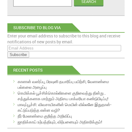
SUBSCRIBE TO BLOG VIA
Enter your email address to subscribe to this blog and receive
EMAIL
notifications of new posts by email.
E
m
a
i
RECENT POSTS
l
A
காளான் வளர்ப்பு, பிரவுனி தயாரிப்பு பயிற்சி; வேளாண்மை
d
பல்கலை அழைப்பு
d
கெமிக்கல் பூச்சிக்கொல்லிகளை குறிவைத்து தின்று..
r
சத்துக்களாக மாற்றும் அதிசய பாக்டீரியா கண்டுபிடிப்பு!
e
மாவுப்பூச்சி: விவசாயிகளின் மெயின் வில்லனே இதுதான்-
s
கட்டுப்படுத்த என்ன வழி?
s
நீர் மேலாண்மை குறித்த அறிவிப்பு
ஜாதிக்காய் உற்பத்தியும், விற்பனையும் அதிகரிக்கும்!