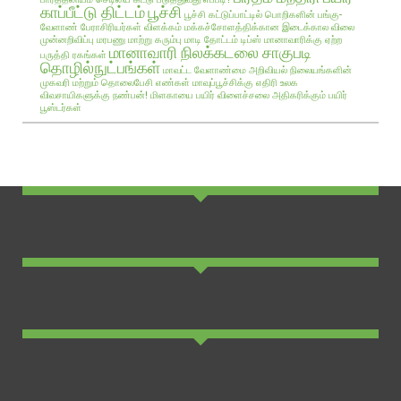
காப்பீட்டு திட்டம்
பூச்சி
பூச்சி கட்டுப்பாட்டில் பொறிகளின் பங்கு-
வேளாண் பேராசிரியர்கள் விளக்கம்
மக்கச்சோளத்திக்கான இடைக்கால விலை
முன்னறிவிப்பு
மரபணு மாற்று கரும்பு
மாடி தோட்டம் டிப்ஸ்
மானாவாரிக்கு ஏற்ற
மானாவாரி நிலக்கடலை சாகுபடி
பருத்தி ரகங்கள்
தொழில்நுட்பங்கள்
மாவட்ட வேளாண்மை அறிவியல் நிலையங்களின்
முகவரி மற்றும் தொலைபேசி எண்கள்
மாவுப்பூச்சிக்கு எதிரி உலக
விவசாயிகளுக்கு நண்பன்!
மிளகாயை பயிர்
விளைச்சலை அதிகரிக்கும் பயிர்
பூஸ்டர்கள்