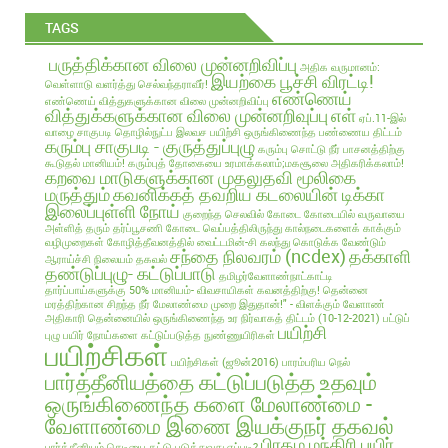
TAGS
பருத்திக்கான விலை முன்னறிவிப்பு
அதிக வருமானம்:
இயற்கை பூச்சி விரட்டி!
வெள்ளாடு வளர்த்து செல்வந்தராவீர்!
எண்ணெய்
எண்ணெய் வித்துகளுக்கான விலை முன்னறிவிப்பு
வித்துக்களுக்கான விலை முன்னறிவுப்பு
எள்
ஏப்.11-இல்
வாழை சாகுபடி தொழில்நுட்ப இலவச பயிற்சி
ஒருங்கிணைந்த பண்ணைய திட்டம்
கரும்பு சாகுபடி - குருத்துப்புழு
கரும்பு சொட்டு நீர் பாசனத்திற்கு
கூடுதல் மானியம்!
கரும்புத் தோகையை உரமாக்கலாம்;மகசூலை அதிகரிக்கலாம்!
கறவை மாடுகளுக்கான முதலுதவி மூலிகை
மருத்தும்
கவனிக்கத் தவறிய கடலையின் டிக்கா
இலைப்புள்ளி நோய்
குறைந்த செலவில்
கோடை
கோடையில் வருவாயை
அள்ளித் தரும் தர்ப்பூசணி
கோடை வெப்பத்திலிருந்து கால்நடைகளைக் காக்கும்
வழிமுறைகள்
கோழித்தீவனத்தில் வைட்டமின்-சி கலந்து கொடுக்க வேண்டும்
சந்தை நிலவரம் (ncdex)
தக்காளி
ஆராய்ச்சி நிலையம் தகவல்
தண்டுப்புழு- கட்டுப்பாடு
தமிழர்வேளாண்நாட்காட்டி
தார்ப்பாய்களுக்கு 50% மானியம்- விவசாயிகள் கவனத்திற்கு!
தென்னை
மரத்திற்கான சிறந்த நீர் மேலாண்மை முறை இதுதான்!" - விளக்கும் வேளாண்
அதிகாரி
தென்னையில் ஒருங்கிணைந்த உர நிர்வாகத் திட்டம் (10-12-2021)
பட்டுப்
பயிற்சி
புழு
பயிர் நோய்களை கட்டுப்படுத்த நுண்ணுயிரிகள்
பயிற்சிகள்
பயிற்சிகள் (ஜூன்2016)
பாரம்பரிய நெல்
பார்த்தீனியத்தை கட்டுப்படுத்த உதவும்
ஒருங்கிணைந்த களை மேலாண்மை -
வேளாண்மை இணை இயக்குநர் தகவல்
பிரதம மந்திரி பயிர்
பார்த்தீனியம் செடியை கட்டு படுத்துவது எப்படி?