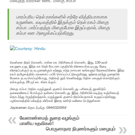
மல்யுத்த வீரர்கள் உண்ட மிளகு சம்பா
பாரம்பரிய நெல் ரகங்களில் சற்றே வித்தியாசமாக
உருண்டை வடிவத்தில் இருக்கும் நெல் ரகம் மிளகு
சம்பா. பார்ப்பதற்கு மிளகுபோல இருப்பதால், மிளகு
சம்பா என அழைக்கப்படுகிறது.
வெள்ளை நிறம் கொண்ட சன்ன ரக அரிசியைக் கொண்ட இது, 130-நாள்
வயதுடையது. இந்த ரக நெல் மேடான பகுதியில் விளையக்கூடியது. நேரடி
விதைப்புக்கும் நடவு முறைக்கும் ஏற்றது. எந்த ரசாயன உரங்களும் தேவையில்லை. இந்த
ரகம் தமிழகத்தில் பரவலாகப் பயிர் செய்யப்பட்டுவருகிறது. ஒற்றை நாற்று முறையில்
மேலாக நடவு செய்யும்போது, அதிகத் தூர் வெளிவந்து அதிக மகசூல் கொடுக்கும்.
ஏக்கருக்கு 28 மூட்டை கிடைக்கும்.
மிளகு சம்பா அதிக மருத்துவக் குணம் கொண்டது. பசியைத் தூண்டும்.
தலைவலியைப் போக்கும் தன்மை கொண்டது. இந்த அரிசியில் வடித்த கஞ்சியைத்
தொடர்ந்து அருந்திவந்தால், மருத்துவக் குணம் நிரம்பியதாகக் கருதப்படுகிறது.
பழங்காலத்தில் மல்யுத்த வீரர்கள் இதை உண்டு வலிமை பெற்றுள்ளன
Jayaraman தொடர்புக்கு: 09443320954
வேளாண்மைத் துறை வழங்கும்
மானிய உதவிகள்!
பொருளாதார நிபுணர்களும் மழையும்