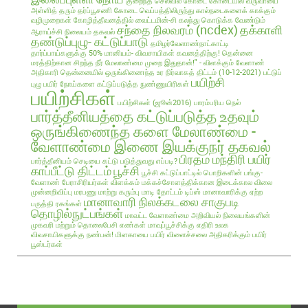
குறைந்த செலவில்
கோடை
கோடையில் வருவாயை
அள்ளித் தரும் தர்ப்பூசணி
கோடை வெப்பத்திலிருந்து கால்நடைகளைக் காக்கும்
வழிமுறைகள்
கோழித்தீவனத்தில் வைட்டமின்-சி கலந்து கொடுக்க வேண்டும்
சந்தை நிலவரம் (ncdex)
தக்காளி
ஆராய்ச்சி நிலையம் தகவல்
தண்டுப்புழு- கட்டுப்பாடு
தமிழர்வேளாண்நாட்காட்டி
தார்ப்பாய்களுக்கு 50% மானியம்- விவசாயிகள் கவனத்திற்கு!
தென்னை
மரத்திற்கான சிறந்த நீர் மேலாண்மை முறை இதுதான்!" - விளக்கும் வேளாண்
அதிகாரி
தென்னையில் ஒருங்கிணைந்த உர நிர்வாகத் திட்டம் (10-12-2021)
பட்டுப்
பயிற்சி
புழு
பயிர் நோய்களை கட்டுப்படுத்த நுண்ணுயிரிகள்
பயிற்சிகள்
பயிற்சிகள் (ஜூன்2016)
பாரம்பரிய நெல்
பார்த்தீனியத்தை கட்டுப்படுத்த உதவும்
ஒருங்கிணைந்த களை மேலாண்மை -
வேளாண்மை இணை இயக்குநர் தகவல்
பிரதம மந்திரி பயிர்
பார்த்தீனியம் செடியை கட்டு படுத்துவது எப்படி?
காப்பீட்டு திட்டம்
பூச்சி
பூச்சி கட்டுப்பாட்டில் பொறிகளின் பங்கு-
வேளாண் பேராசிரியர்கள் விளக்கம்
மக்கச்சோளத்திக்கான இடைக்கால விலை
முன்னறிவிப்பு
மரபணு மாற்று கரும்பு
மாடி தோட்டம் டிப்ஸ்
மானாவாரிக்கு ஏற்ற
மானாவாரி நிலக்கடலை சாகுபடி
பருத்தி ரகங்கள்
தொழில்நுட்பங்கள்
மாவட்ட வேளாண்மை அறிவியல் நிலையங்களின்
முகவரி மற்றும் தொலைபேசி எண்கள்
மாவுப்பூச்சிக்கு எதிரி உலக
விவசாயிகளுக்கு நண்பன்!
மிளகாயை பயிர்
விளைச்சலை அதிகரிக்கும் பயிர்
பூஸ்டர்கள்