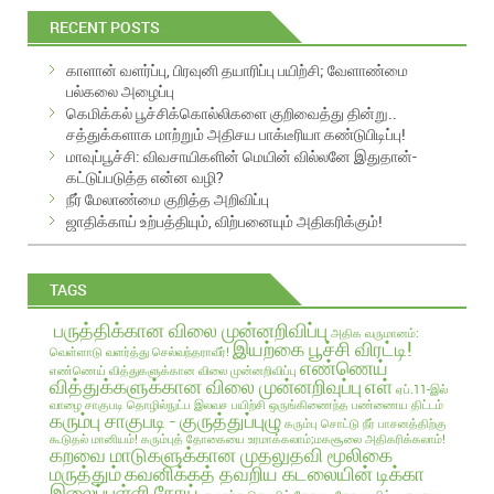
i
RECENT POSTS
l
A
காளான் வளர்ப்பு, பிரவுனி தயாரிப்பு பயிற்சி; வேளாண்மை
d
பல்கலை அழைப்பு
d
கெமிக்கல் பூச்சிக்கொல்லிகளை குறிவைத்து தின்று..
r
சத்துக்களாக மாற்றும் அதிசய பாக்டீரியா கண்டுபிடிப்பு!
e
மாவுப்பூச்சி: விவசாயிகளின் மெயின் வில்லனே இதுதான்-
s
கட்டுப்படுத்த என்ன வழி?
s
நீர் மேலாண்மை குறித்த அறிவிப்பு
ஜாதிக்காய் உற்பத்தியும், விற்பனையும் அதிகரிக்கும்!
TAGS
பருத்திக்கான விலை முன்னறிவிப்பு
அதிக வருமானம்:
இயற்கை பூச்சி விரட்டி!
வெள்ளாடு வளர்த்து செல்வந்தராவீர்!
எண்ணெய்
எண்ணெய் வித்துகளுக்கான விலை முன்னறிவிப்பு
வித்துக்களுக்கான விலை முன்னறிவுப்பு
எள்
ஏப்.11-இல்
வாழை சாகுபடி தொழில்நுட்ப இலவச பயிற்சி
ஒருங்கிணைந்த பண்ணைய திட்டம்
கரும்பு சாகுபடி - குருத்துப்புழு
கரும்பு சொட்டு நீர் பாசனத்திற்கு
கூடுதல் மானியம்!
கரும்புத் தோகையை உரமாக்கலாம்;மகசூலை அதிகரிக்கலாம்!
கறவை மாடுகளுக்கான முதலுதவி மூலிகை
மருத்தும்
கவனிக்கத் தவறிய கடலையின் டிக்கா
இலைப்புள்ளி நோய்