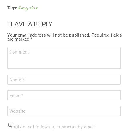
Tags:
மிளகு சம்பா
LEAVE A REPLY
Your email address will not be published.
Required fields
are marked
*
Comment
*
Name
*
Email
Website
Notify me of follow-up comments by email.