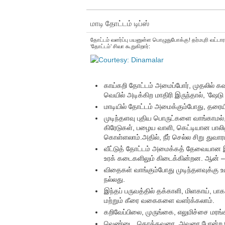
மாடி தோட்டம் டிப்ஸ்
தோட்டம் வளர்ப்பு பயனுள்ள பொழுதுபோக்கு! தர்மபுரி வட்ட
‘தோட்டம்’ சிவா கூறுகிறார்:
காய்கறி தோட்டம் அமைப்போர், முதலில் 
வெயில் அடிக்கிற மாதிரி இருந்தால், ‘ஷ
மாடியில் தோட்டம் அமைக்கும்போது, தரையில்,
முடிந்தளவு புதிய பொருட்களை வாங்காமல், வ
கிரேடுகள், பழைய வாளி, கெட்டியான பாலி
கொள்ளலாம்.அதில், நீர் செல்ல சிறு துவார
வீட்டுத் தோட்டம் அமைக்கத் தேவையான 
உரக் கடைகளிலும் கிடைக்கின்றன. ஆன் –
விதைகள் வாங்கும்போது முடிந்தளவுக்கு
நல்லது.
இந்தப் பருவத்தில் தக்காளி, மிளகாய், ப
மற்றும் கீரை வகைகளை வளர்க்கலாம்.
கறிவேப்பிலை, முருங்கை, எலுமிச்சை மரங்க
வெண்டை, கொத்தவரை, அவரை போன்ற பெ