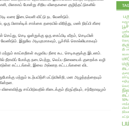
காளி, மிளகாய் போன்று சிறிய விதைகளை குழித்தட்டுகளில்
TA
பர
 அடி வரை இடைவெளி விட்டு நட வேண்டும்.
வரும
 ஒரு பிளாஸ்டிக் சாக்கை தரையில் விரித்து, மண் நிரப்பி கீரை
பூச
முன்ன
வில
ெய்து, செடி ஒன்றுக்கு ஒரு கைப்பிடி வீதம், செடியின்
தொழி
ட வேண்டும். இதுவே அடியுரமாகவும், பூச்சிக் கொல்லியாகவும்
கரு
நீர் 
ிசி மற்றும் காய்கறிகள் கழுவிய நீரை கூட செடிகளுக்கு இடலாம்.
உரமா
மா
ில் நீராவிப் போக்கு நடைபெற்று, வெப்ப நிலையைக் குறைக்க வழி
மரு
டுள்ள கட்டடங்கள், இவை அல்லாத கட்டடங்களை விட
கட
குறை
தர்ப
ுபோக்கு மற்றும் உடற்பயிற்சி மட்டுமின்றி, மன அழுத்தத்தையும்
வழிம
கின்றன.
கொடு
நி
ைவித்து சாப்பிடுவதில் கிடைக்கும் திருப்தியும், சந்தோஷமும்
கட்
50% 
மரத்
விளக
நிர்வ
கட்ட
ப