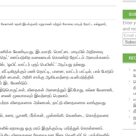
SUB
Enter y
EM
ார வேளாண் உதவி இயக்குனர் மதுபாலன் மற்றும் கோவை மாடித் தோட்ட வல்லுனர்,
and rec
E
m
a
கவனிக்க வேண்டியது, இடவசதி. மொட்டை மாடியில் அதிகளவு
i
RE
ேடு நெட்’ எனப்படுகிற வலையைக் கொண்டு தோட்டம் அமைக்கலாம்.
l
 ‘ஒயிட் வாட்டர் புரூப் பெயின்ட்’ அடிப்பது நல்லது.
A
க
d
ீட்டிலிருக்கும் மண் தொட்டி, பானை, வாட்டர் பாட்டில், பால் போடும்
வ
d
தீன் பைகள், அரிசி சாக்கு ஆகியவற்றை பயன்படுத்திக்
க
ம் இட வேண்டும்.
r
த
e
இடுபொருட்கள், விதைகள் அனைத்தும் இப்போது, எல்லா வேளாண்,
ப
s
 லைன் மூலமாகவும் இவற்றைப் பெறலாம்.
ம
s
 உயர்ரக விதைகளாக அல்லாமல், நாட்டு விதைகளாக வாங்குவது
இ
ந
ாகல், சுரை, பூசணி, பீர்க்கன், முள்ளங்கி, வெண்டை, கொத்தவரை
ஜ
அ
ளில் ஏதாவது ஒரு மரம் இருக்கும்படி பார்த்துக் கொள்ளலாம்.
ரிய விதைகளை தேவையான இடைவெளி விட்டு, பாத்திகளில்