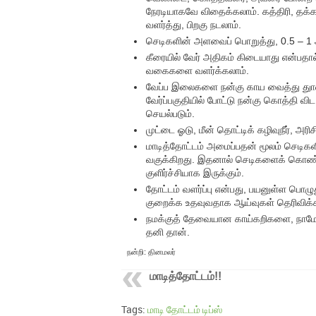
நேரடியாகவே விதைக்கலாம். கத்திரி, தக்
வளர்த்து, பிறகு நடலாம்.
செடிகளின் அளவைப் பொறுத்து, 0.5 – 1
கீரையில் வேர் அதிகம் கிடையாது என்பதால்,
வகைகளை வளர்க்கலாம்.
வேப்ப இலைகளை நன்கு காய வைத்து துாள் ச
வேர்ப்பகுதியில் போட்டு நன்கு கொத்தி வி
செயல்படும்.
முட்டை ஓடு, மீன் தொட்டிக் கழிவுநீர், அர
மாடித்தோட்டம் அமைப்பதன் மூலம் செடிகள
வகுக்கிறது. இதனால் செடிகளைக் கொண்
குளிர்ச்சியாக இருக்கும்.
தோட்டம் வளர்ப்பு என்பது, பயனுள்ள பொழுத
குறைக்க உதவுவதாக ஆய்வுகள் தெரிவிக்
நமக்குத் தேவையான காய்கறிகளை, நாமே விள
தனி தான்.
நன்றி: தினமலர்
மாடித்தோட்டம்!!
Tags:
மாடி தோட்டம் டிப்ஸ்