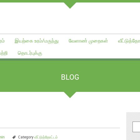
ம்
இயற்கை உரம்/மருந்து
வேளாண் முறைகள்
வீட்டுத்தோ
ற்றி
தொடர்புக்கு
BLOG
min
Category
வீட்டுத்தோட்டம்