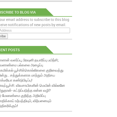
SCRIBE TO BLOG VIA
our email address to subscribe to this blog
AIL
eive notifications of new posts by email.
CENT POSTS
ாளான் வளர்ப்பு, பிரவுனி தயாரிப்பு பயிற்சி;
ேளாண்மை பல்கலை அழைப்பு
ெமிக்கல் பூச்சிக்கொல்லிகளை குறிவைத்து
ின்று.. சத்துக்களாக மாற்றும் அதிசய
ாக்டீரியா கண்டுபிடிப்பு!
ாவுப்பூச்சி: விவசாயிகளின் மெயின் வில்லனே
துதான்- கட்டுப்படுத்த என்ன வழி?
ீர் மேலாண்மை குறித்த அறிவிப்பு
ாதிக்காய் உற்பத்தியும், விற்பனையும்
திகரிக்கும்!