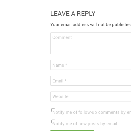
LEAVE A REPLY
Your email address will not be publishe
Comment
*
Name
*
Email
Website
Notify me of follow-up comments by em
Notify me of new posts by email.