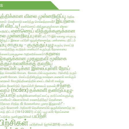
GS
ுத்திக்கான விலை முன்னறிவிப்பு
அதிக
இயற்கை
ானம்: வெள்ளாடு வளர்த்து செல்வந்தராவீர்!
்சி விரட்டி!
எண்ணெய் வித்துகளுக்கான விலை
எண்ணெய் வித்துக்களுக்கான
றிவிப்பு
ை முன்னறிவுப்பு
எள்
ஏப்.11-இல் வாழை சாகுபடி
ல்நுட்ப இலவச பயிற்சி
ஒருங்கிணைந்த பண்ணைய திட்டம்
ம்பு சாகுபடி - குருத்துப்புழு
கரும்பு சொட்டு
பாசனத்திற்கு கூடுதல் மானியம்!
கரும்புத் தோகையை
கறவை
க்கலாம்;மகசூலை அதிகரிக்கலாம்!
டுகளுக்கான முதலுதவி மூலிகை
த்தும்
கவனிக்கத் தவறிய
லையின் டிக்கா இலைப்புள்ளி நோய்
ந்த செலவில்
கோடை
கோடையில் வருவாயை அள்ளித் தரும்
்பூசணி
கோடை வெப்பத்திலிருந்து கால்நடைகளைக் காக்கும்
ுறைகள்
கோழித்தீவனத்தில் வைட்டமின்-சி கலந்து
சந்தை
க்க வேண்டும் ஆராய்ச்சி நிலையம் தகவல்
லவரம் (ncdex)
தக்காளி
தண்டுப்புழு-
டுப்பாடு
தமிழர்வேளாண்நாட்காட்டி
தார்ப்பாய்களுக்கு
மானியம்- விவசாயிகள் கவனத்திற்கு!
தென்னை
திற்கான சிறந்த நீர் மேலாண்மை முறை இதுதான்!" -
்கும் வேளாண் அதிகாரி
தென்னையில் ஒருங்கிணைந்த உர
ாகத் திட்டம் (10-12-2021)
பட்டுப் புழு
பயிர் நோய்களை
பயிற்சி
ுப்படுத்த நுண்ணுயிரிகள்
யிற்சிகள்
பயிற்சிகள் (ஜூன்2016)
பாரம்பரிய