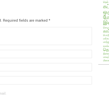
நெல்
கட
ஒ
ம
d.
Required fields are marked
*
இண
செடி
காப
பொறி
மக்க
மாற்ற
ரகங்
தொ
நிலை
மாவு
மிளக
ail.