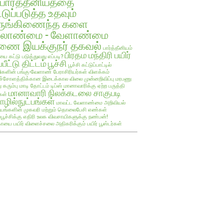
பார்த்தீனியத்தை
்டுப்படுத்த உதவும்
ருங்கிணைந்த களை
ேலாண்மை - வேளாண்மை
ை இயக்குநர் தகவல்
பார்த்தீனியம்
பிரதம மந்திரி பயிர்
யை கட்டு படுத்துவது எப்படி?
்பீட்டு திட்டம்
பூச்சி
பூச்சி கட்டுப்பாட்டில்
களின் பங்கு-வேளாண் பேராசிரியர்கள் விளக்கம்
ச்சோளத்திக்கான இடைக்கால விலை முன்னறிவிப்பு
மரபணு
ு கரும்பு
மாடி தோட்டம் டிப்ஸ்
மானாவாரிக்கு ஏற்ற பருத்தி
மானாவாரி நிலக்கடலை சாகுபடி
கள்
ழில்நுட்பங்கள்
மாவட்ட வேளாண்மை அறிவியல்
யங்களின் முகவரி மற்றும் தொலைபேசி எண்கள்
ப்பூச்சிக்கு எதிரி உலக விவசாயிகளுக்கு நண்பன்!
ாயை பயிர்
விளைச்சலை அதிகரிக்கும் பயிர் பூஸ்டர்கள்