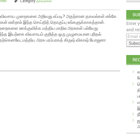
dmin
Category
தகவல்கள்
SUB
 விவசாய முறைகளை அறிவது எப்படி? அதற்கான தகவல்கள் எங்கே
கள் என்றால் இந்த செய்தித் தொகுப்பு உங்களுக்காகத்தான்.
Enter y
EM
முறைகளை ஊக்குவிக்க மத்திய மாநில அரசுகள் பல்வேறு
and rec
ந்த இயற்கை விவசாயம் குறித்த ஒரு முழுமையான புரிதல்
E
தற்கெனவே, மத்திய அரசு பரம்பரகத் கிருஷ் விகாஷ் யோஜனா
m
a
i
RE
l
A
க
d
வ
d
க
r
த
e
ப
s
ம
s
இ
ந
ஜ
அ