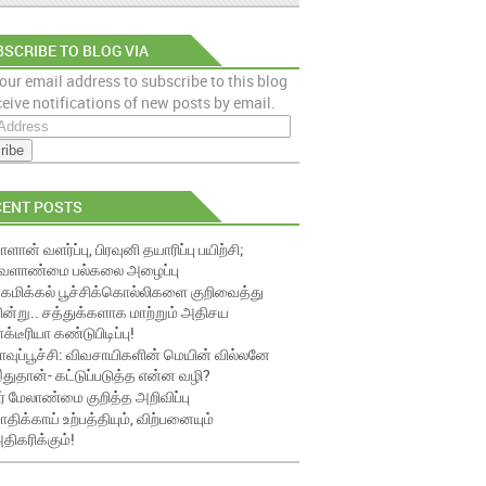
SCRIBE TO BLOG VIA
our email address to subscribe to this blog
AIL
eive notifications of new posts by email.
CENT POSTS
ாளான் வளர்ப்பு, பிரவுனி தயாரிப்பு பயிற்சி;
ேளாண்மை பல்கலை அழைப்பு
ெமிக்கல் பூச்சிக்கொல்லிகளை குறிவைத்து
ின்று.. சத்துக்களாக மாற்றும் அதிசய
ாக்டீரியா கண்டுபிடிப்பு!
ாவுப்பூச்சி: விவசாயிகளின் மெயின் வில்லனே
துதான்- கட்டுப்படுத்த என்ன வழி?
ீர் மேலாண்மை குறித்த அறிவிப்பு
ாதிக்காய் உற்பத்தியும், விற்பனையும்
திகரிக்கும்!