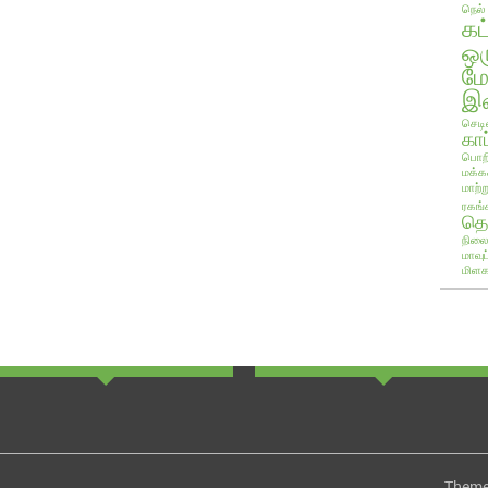
நெல்
கட
ஒ
ம
இண
செடி
காப
பொறி
மக்க
மாற்ற
ரகங்
தொ
நிலை
மாவு
மிளக
Theme