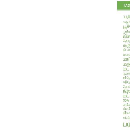
TA
பர
வரும
பூச
முன்ன
வில
தொழி
கரு
நீர் 
உரமா
மா
மரு
கட
குறை
தர்ப
வழிம
கொடு
நி
கட்
50% 
மரத்
விளக
நிர்வ
கட்ட
ப