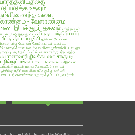
பார்த்தீனியத்தை
்டுப்படுத்த உதவும்
ருங்கிணைந்த களை
ேலாண்மை - வேளாண்மை
ை இயக்குநர் தகவல்
பார்த்தீனியம்
பிரதம மந்திரி பயிர்
யை கட்டு படுத்துவது எப்படி?
்பீட்டு திட்டம்
பூச்சி
பூச்சி கட்டுப்பாட்டில்
களின் பங்கு-வேளாண் பேராசிரியர்கள் விளக்கம்
ச்சோளத்திக்கான இடைக்கால விலை முன்னறிவிப்பு
மரபணு
ு கரும்பு
மாடி தோட்டம் டிப்ஸ்
மானாவாரிக்கு ஏற்ற பருத்தி
மானாவாரி நிலக்கடலை சாகுபடி
கள்
ழில்நுட்பங்கள்
மாவட்ட வேளாண்மை அறிவியல்
யங்களின் முகவரி மற்றும் தொலைபேசி எண்கள்
ப்பூச்சிக்கு எதிரி உலக விவசாயிகளுக்கு நண்பன்!
ாயை பயிர்
விளைச்சலை அதிகரிக்கும் பயிர் பூஸ்டர்கள்
 created by
PWT
. Powered by
WordPress.org