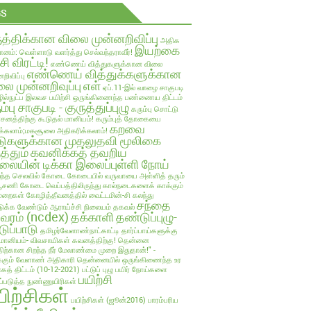
GS
ுத்திக்கான விலை முன்னறிவிப்பு
அதிக
இயற்கை
ானம்: வெள்ளாடு வளர்த்து செல்வந்தராவீர்!
்சி விரட்டி!
எண்ணெய் வித்துகளுக்கான விலை
எண்ணெய் வித்துக்களுக்கான
றிவிப்பு
ை முன்னறிவுப்பு
எள்
ஏப்.11-இல் வாழை சாகுபடி
ல்நுட்ப இலவச பயிற்சி
ஒருங்கிணைந்த பண்ணைய திட்டம்
ம்பு சாகுபடி - குருத்துப்புழு
கரும்பு சொட்டு
பாசனத்திற்கு கூடுதல் மானியம்!
கரும்புத் தோகையை
கறவை
க்கலாம்;மகசூலை அதிகரிக்கலாம்!
டுகளுக்கான முதலுதவி மூலிகை
த்தும்
கவனிக்கத் தவறிய
லையின் டிக்கா இலைப்புள்ளி நோய்
ந்த செலவில்
கோடை
கோடையில் வருவாயை அள்ளித் தரும்
்பூசணி
கோடை வெப்பத்திலிருந்து கால்நடைகளைக் காக்கும்
ுறைகள்
கோழித்தீவனத்தில் வைட்டமின்-சி கலந்து
சந்தை
க்க வேண்டும் ஆராய்ச்சி நிலையம் தகவல்
லவரம் (ncdex)
தக்காளி
தண்டுப்புழு-
டுப்பாடு
தமிழர்வேளாண்நாட்காட்டி
தார்ப்பாய்களுக்கு
மானியம்- விவசாயிகள் கவனத்திற்கு!
தென்னை
திற்கான சிறந்த நீர் மேலாண்மை முறை இதுதான்!" -
்கும் வேளாண் அதிகாரி
தென்னையில் ஒருங்கிணைந்த உர
ாகத் திட்டம் (10-12-2021)
பட்டுப் புழு
பயிர் நோய்களை
பயிற்சி
ுப்படுத்த நுண்ணுயிரிகள்
யிற்சிகள்
பயிற்சிகள் (ஜூன்2016)
பாரம்பரிய