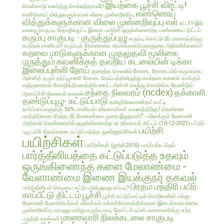
இயற்கை பூச்சி விரட்டி!
வெள்ளாடு வளர்த்து செல்வந்தராவீர்!
எண்ணெய்
எண்ணெய் வித்துகளுக்கான விலை முன்னறிவிப்பு
வித்துக்களுக்கான விலை முன்னறிவுப்பு
எள்
ஏப்.11-இல்
வாழை சாகுபடி தொழில்நுட்ப இலவச பயிற்சி
ஒருங்கிணைந்த பண்ணைய திட்டம்
கரும்பு சாகுபடி - குருத்துப்புழு
கரும்பு சொட்டு நீர் பாசனத்திற்கு
கூடுதல் மானியம்!
கரும்புத் தோகையை உரமாக்கலாம்;மகசூலை அதிகரிக்கலாம்!
கறவை மாடுகளுக்கான முதலுதவி மூலிகை
மருத்தும்
கவனிக்கத் தவறிய கடலையின் டிக்கா
இலைப்புள்ளி நோய்
குறைந்த செலவில்
கோடை
கோடையில் வருவாயை
அள்ளித் தரும் தர்ப்பூசணி
கோடை வெப்பத்திலிருந்து கால்நடைகளைக் காக்கும்
வழிமுறைகள்
கோழித்தீவனத்தில் வைட்டமின்-சி கலந்து கொடுக்க வேண்டும்
சந்தை நிலவரம் (ncdex)
தக்காளி
ஆராய்ச்சி நிலையம் தகவல்
தண்டுப்புழு- கட்டுப்பாடு
தமிழர்வேளாண்நாட்காட்டி
தார்ப்பாய்களுக்கு 50% மானியம்- விவசாயிகள் கவனத்திற்கு!
தென்னை
மரத்திற்கான சிறந்த நீர் மேலாண்மை முறை இதுதான்!" - விளக்கும் வேளாண்
அதிகாரி
தென்னையில் ஒருங்கிணைந்த உர நிர்வாகத் திட்டம் (10-12-2021)
பட்டுப்
பயிற்சி
புழு
பயிர் நோய்களை கட்டுப்படுத்த நுண்ணுயிரிகள்
பயிற்சிகள்
பயிற்சிகள் (ஜூன்2016)
பாரம்பரிய நெல்
பார்த்தீனியத்தை கட்டுப்படுத்த உதவும்
ஒருங்கிணைந்த களை மேலாண்மை -
வேளாண்மை இணை இயக்குநர் தகவல்
பிரதம மந்திரி பயிர்
பார்த்தீனியம் செடியை கட்டு படுத்துவது எப்படி?
காப்பீட்டு திட்டம்
பூச்சி
பூச்சி கட்டுப்பாட்டில் பொறிகளின் பங்கு-
வேளாண் பேராசிரியர்கள் விளக்கம்
மக்கச்சோளத்திக்கான இடைக்கால விலை
முன்னறிவிப்பு
மரபணு மாற்று கரும்பு
மாடி தோட்டம் டிப்ஸ்
மானாவாரிக்கு ஏற்ற
மானாவாரி நிலக்கடலை சாகுபடி
பருத்தி ரகங்கள்