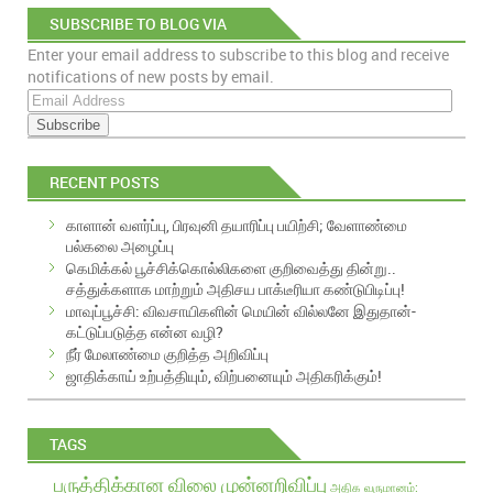
SUBSCRIBE TO BLOG VIA
Enter your email address to subscribe to this blog and receive
EMAIL
notifications of new posts by email.
E
m
a
i
RECENT POSTS
l
A
காளான் வளர்ப்பு, பிரவுனி தயாரிப்பு பயிற்சி; வேளாண்மை
d
பல்கலை அழைப்பு
d
கெமிக்கல் பூச்சிக்கொல்லிகளை குறிவைத்து தின்று..
r
சத்துக்களாக மாற்றும் அதிசய பாக்டீரியா கண்டுபிடிப்பு!
e
மாவுப்பூச்சி: விவசாயிகளின் மெயின் வில்லனே இதுதான்-
s
கட்டுப்படுத்த என்ன வழி?
s
நீர் மேலாண்மை குறித்த அறிவிப்பு
ஜாதிக்காய் உற்பத்தியும், விற்பனையும் அதிகரிக்கும்!
TAGS
பருத்திக்கான விலை முன்னறிவிப்பு
அதிக வருமானம்: