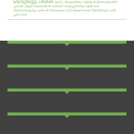
தொழில்நுட்பங்கள்
மாவட்ட வேளாண்மை அறிவியல் நிலையங்களின்
முகவரி மற்றும் தொலைபேசி எண்கள்
மாவுப்பூச்சிக்கு எதிரி உலக
விவசாயிகளுக்கு நண்பன்!
மிளகாயை பயிர்
விளைச்சலை அதிகரிக்கும் பயிர்
பூஸ்டர்கள்