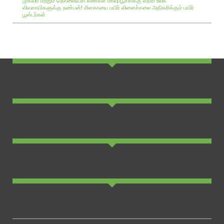
முகவரி மற்றும் தொலைபேசி எண்கள்
மாவுப்பூச்சிக்கு எதிரி உலக
விவசாயிகளுக்கு நண்பன்!
மிளகாயை பயிர்
விளைச்சலை அதிகரிக்கும் பயிர்
பூஸ்டர்கள்