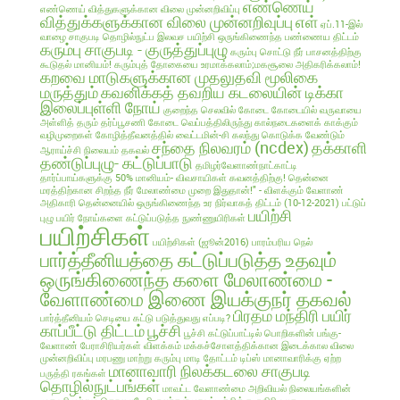
எண்ணெய்
எண்ணெய் வித்துகளுக்கான விலை முன்னறிவிப்பு
வித்துக்களுக்கான விலை முன்னறிவுப்பு
எள்
ஏப்.11-இல்
வாழை சாகுபடி தொழில்நுட்ப இலவச பயிற்சி
ஒருங்கிணைந்த பண்ணைய திட்டம்
கரும்பு சாகுபடி - குருத்துப்புழு
கரும்பு சொட்டு நீர் பாசனத்திற்கு
கூடுதல் மானியம்!
கரும்புத் தோகையை உரமாக்கலாம்;மகசூலை அதிகரிக்கலாம்!
கறவை மாடுகளுக்கான முதலுதவி மூலிகை
மருத்தும்
கவனிக்கத் தவறிய கடலையின் டிக்கா
இலைப்புள்ளி நோய்
குறைந்த செலவில்
கோடை
கோடையில் வருவாயை
அள்ளித் தரும் தர்ப்பூசணி
கோடை வெப்பத்திலிருந்து கால்நடைகளைக் காக்கும்
வழிமுறைகள்
கோழித்தீவனத்தில் வைட்டமின்-சி கலந்து கொடுக்க வேண்டும்
சந்தை நிலவரம் (ncdex)
தக்காளி
ஆராய்ச்சி நிலையம் தகவல்
தண்டுப்புழு- கட்டுப்பாடு
தமிழர்வேளாண்நாட்காட்டி
தார்ப்பாய்களுக்கு 50% மானியம்- விவசாயிகள் கவனத்திற்கு!
தென்னை
மரத்திற்கான சிறந்த நீர் மேலாண்மை முறை இதுதான்!" - விளக்கும் வேளாண்
அதிகாரி
தென்னையில் ஒருங்கிணைந்த உர நிர்வாகத் திட்டம் (10-12-2021)
பட்டுப்
பயிற்சி
புழு
பயிர் நோய்களை கட்டுப்படுத்த நுண்ணுயிரிகள்
பயிற்சிகள்
பயிற்சிகள் (ஜூன்2016)
பாரம்பரிய நெல்
பார்த்தீனியத்தை கட்டுப்படுத்த உதவும்
ஒருங்கிணைந்த களை மேலாண்மை -
வேளாண்மை இணை இயக்குநர் தகவல்
பிரதம மந்திரி பயிர்
பார்த்தீனியம் செடியை கட்டு படுத்துவது எப்படி?
காப்பீட்டு திட்டம்
பூச்சி
பூச்சி கட்டுப்பாட்டில் பொறிகளின் பங்கு-
வேளாண் பேராசிரியர்கள் விளக்கம்
மக்கச்சோளத்திக்கான இடைக்கால விலை
முன்னறிவிப்பு
மரபணு மாற்று கரும்பு
மாடி தோட்டம் டிப்ஸ்
மானாவாரிக்கு ஏற்ற
மானாவாரி நிலக்கடலை சாகுபடி
பருத்தி ரகங்கள்
தொழில்நுட்பங்கள்
மாவட்ட வேளாண்மை அறிவியல் நிலையங்களின்