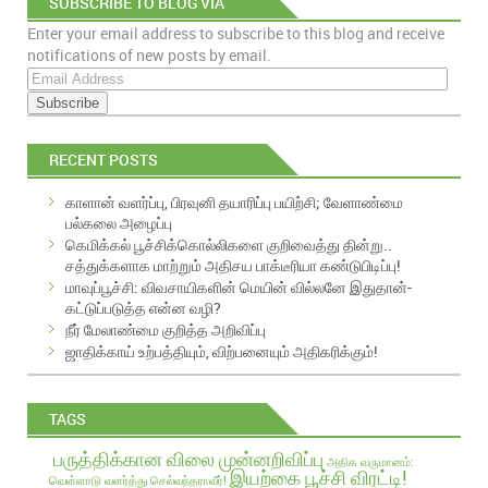
SUBSCRIBE TO BLOG VIA
Enter your email address to subscribe to this blog and receive
EMAIL
notifications of new posts by email.
E
m
a
i
RECENT POSTS
l
A
காளான் வளர்ப்பு, பிரவுனி தயாரிப்பு பயிற்சி; வேளாண்மை
d
பல்கலை அழைப்பு
d
கெமிக்கல் பூச்சிக்கொல்லிகளை குறிவைத்து தின்று..
r
சத்துக்களாக மாற்றும் அதிசய பாக்டீரியா கண்டுபிடிப்பு!
e
மாவுப்பூச்சி: விவசாயிகளின் மெயின் வில்லனே இதுதான்-
s
கட்டுப்படுத்த என்ன வழி?
s
நீர் மேலாண்மை குறித்த அறிவிப்பு
ஜாதிக்காய் உற்பத்தியும், விற்பனையும் அதிகரிக்கும்!
TAGS
பருத்திக்கான விலை முன்னறிவிப்பு
அதிக வருமானம்:
இயற்கை பூச்சி விரட்டி!
வெள்ளாடு வளர்த்து செல்வந்தராவீர்!