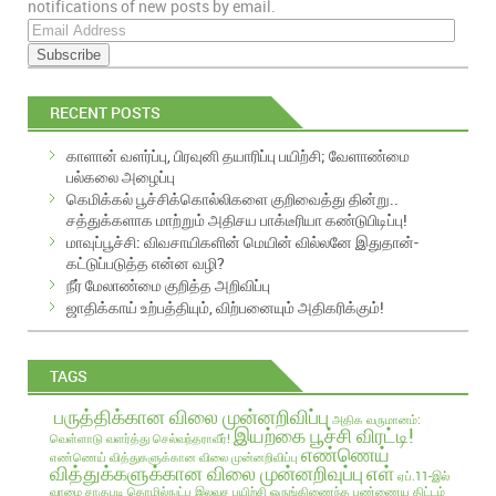
notifications of new posts by email.
E
m
a
i
RECENT POSTS
l
A
காளான் வளர்ப்பு, பிரவுனி தயாரிப்பு பயிற்சி; வேளாண்மை
d
பல்கலை அழைப்பு
d
கெமிக்கல் பூச்சிக்கொல்லிகளை குறிவைத்து தின்று..
r
சத்துக்களாக மாற்றும் அதிசய பாக்டீரியா கண்டுபிடிப்பு!
e
மாவுப்பூச்சி: விவசாயிகளின் மெயின் வில்லனே இதுதான்-
s
கட்டுப்படுத்த என்ன வழி?
s
நீர் மேலாண்மை குறித்த அறிவிப்பு
ஜாதிக்காய் உற்பத்தியும், விற்பனையும் அதிகரிக்கும்!
TAGS
பருத்திக்கான விலை முன்னறிவிப்பு
அதிக வருமானம்:
இயற்கை பூச்சி விரட்டி!
வெள்ளாடு வளர்த்து செல்வந்தராவீர்!
எண்ணெய்
எண்ணெய் வித்துகளுக்கான விலை முன்னறிவிப்பு
வித்துக்களுக்கான விலை முன்னறிவுப்பு
எள்
ஏப்.11-இல்
வாழை சாகுபடி தொழில்நுட்ப இலவச பயிற்சி
ஒருங்கிணைந்த பண்ணைய திட்டம்