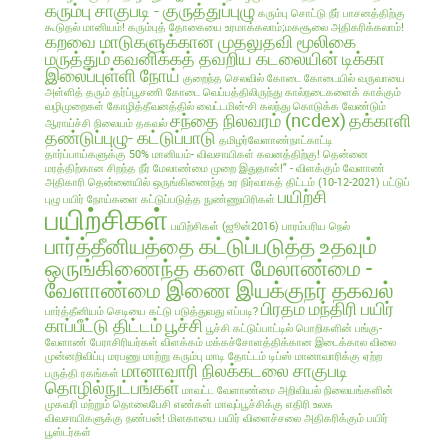
கரும்பு சாகுபடி - குருத்துப்புழு
கரும்பு சொட்டு நீர் பாசனத்திற்கு
கூடுதல் மானியம்!
கரும்புத் தோகையை உரமாக்கலாம்;மகசூலை அதிகரிக்கலாம்!
கறவை மாடுகளுக்கான முதலுதவி மூலிகை
மருத்தும்
கவனிக்கத் தவறிய கடலையின் டிக்கா
இலைப்புள்ளி நோய்
குறைந்த செலவில்
கோடை
கோடையில் வருவாயை
அள்ளித் தரும் தர்ப்பூசணி
கோடை வெப்பத்திலிருந்து கால்நடைகளைக் காக்கும்
வழிமுறைகள்
கோழித்தீவனத்தில் வைட்டமின்-சி கலந்து கொடுக்க வேண்டும்
சந்தை நிலவரம் (ncdex)
தக்காளி
ஆராய்ச்சி நிலையம் தகவல்
தண்டுப்புழு- கட்டுப்பாடு
தமிழர்வேளாண்நாட்காட்டி
தார்ப்பாய்களுக்கு 50% மானியம்- விவசாயிகள் கவனத்திற்கு!
தென்னை
மரத்திற்கான சிறந்த நீர் மேலாண்மை முறை இதுதான்!" - விளக்கும் வேளாண்
அதிகாரி
தென்னையில் ஒருங்கிணைந்த உர நிர்வாகத் திட்டம் (10-12-2021)
பட்டுப்
பயிற்சி
புழு
பயிர் நோய்களை கட்டுப்படுத்த நுண்ணுயிரிகள்
பயிற்சிகள்
பயிற்சிகள் (ஜூன்2016)
பாரம்பரிய நெல்
பார்த்தீனியத்தை கட்டுப்படுத்த உதவும்
ஒருங்கிணைந்த களை மேலாண்மை -
வேளாண்மை இணை இயக்குநர் தகவல்
பிரதம மந்திரி பயிர்
பார்த்தீனியம் செடியை கட்டு படுத்துவது எப்படி?
காப்பீட்டு திட்டம்
பூச்சி
பூச்சி கட்டுப்பாட்டில் பொறிகளின் பங்கு-
வேளாண் பேராசிரியர்கள் விளக்கம்
மக்கச்சோளத்திக்கான இடைக்கால விலை
முன்னறிவிப்பு
மரபணு மாற்று கரும்பு
மாடி தோட்டம் டிப்ஸ்
மானாவாரிக்கு ஏற்ற
மானாவாரி நிலக்கடலை சாகுபடி
பருத்தி ரகங்கள்
தொழில்நுட்பங்கள்
மாவட்ட வேளாண்மை அறிவியல் நிலையங்களின்
முகவரி மற்றும் தொலைபேசி எண்கள்
மாவுப்பூச்சிக்கு எதிரி உலக
விவசாயிகளுக்கு நண்பன்!
மிளகாயை பயிர்
விளைச்சலை அதிகரிக்கும் பயிர்
பூஸ்டர்கள்