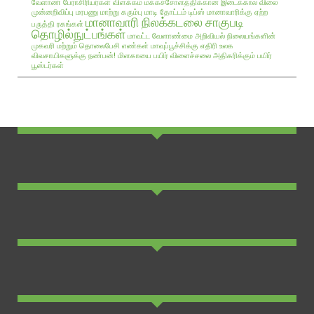
வேளாண் பேராசிரியர்கள் விளக்கம்
மக்கச்சோளத்திக்கான இடைக்கால விலை
முன்னறிவிப்பு
மரபணு மாற்று கரும்பு
மாடி தோட்டம் டிப்ஸ்
மானாவாரிக்கு ஏற்ற
மானாவாரி நிலக்கடலை சாகுபடி
பருத்தி ரகங்கள்
தொழில்நுட்பங்கள்
மாவட்ட வேளாண்மை அறிவியல் நிலையங்களின்
முகவரி மற்றும் தொலைபேசி எண்கள்
மாவுப்பூச்சிக்கு எதிரி உலக
விவசாயிகளுக்கு நண்பன்!
மிளகாயை பயிர்
விளைச்சலை அதிகரிக்கும் பயிர்
பூஸ்டர்கள்