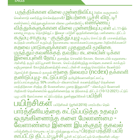
TAGS
பருத்திக்கான விலை முன்னறிவிப்பு
அதிக வருமானம்:
இயற்கை பூச்சி விரட்டி!
வெள்ளாடு வளர்த்து செல்வந்தராவீர்!
எண்ணெய்
எண்ணெய் வித்துகளுக்கான விலை முன்னறிவிப்பு
வித்துக்களுக்கான விலை முன்னறிவுப்பு
எள்
ஏப்.11-இல்
வாழை சாகுபடி தொழில்நுட்ப இலவச பயிற்சி
ஒருங்கிணைந்த பண்ணைய திட்டம்
கரும்பு சாகுபடி - குருத்துப்புழு
கரும்பு சொட்டு நீர் பாசனத்திற்கு
கூடுதல் மானியம்!
கரும்புத் தோகையை உரமாக்கலாம்;மகசூலை அதிகரிக்கலாம்!
கறவை மாடுகளுக்கான முதலுதவி மூலிகை
மருத்தும்
கவனிக்கத் தவறிய கடலையின் டிக்கா
இலைப்புள்ளி நோய்
குறைந்த செலவில்
கோடை
கோடையில் வருவாயை
அள்ளித் தரும் தர்ப்பூசணி
கோடை வெப்பத்திலிருந்து கால்நடைகளைக் காக்கும்
வழிமுறைகள்
கோழித்தீவனத்தில் வைட்டமின்-சி கலந்து கொடுக்க வேண்டும்
சந்தை நிலவரம் (ncdex)
தக்காளி
ஆராய்ச்சி நிலையம் தகவல்
தண்டுப்புழு- கட்டுப்பாடு
தமிழர்வேளாண்நாட்காட்டி
தார்ப்பாய்களுக்கு 50% மானியம்- விவசாயிகள் கவனத்திற்கு!
தென்னை
மரத்திற்கான சிறந்த நீர் மேலாண்மை முறை இதுதான்!" - விளக்கும் வேளாண்
அதிகாரி
தென்னையில் ஒருங்கிணைந்த உர நிர்வாகத் திட்டம் (10-12-2021)
பட்டுப்
பயிற்சி
புழு
பயிர் நோய்களை கட்டுப்படுத்த நுண்ணுயிரிகள்
பயிற்சிகள்
பயிற்சிகள் (ஜூன்2016)
பாரம்பரிய நெல்
பார்த்தீனியத்தை கட்டுப்படுத்த உதவும்
ஒருங்கிணைந்த களை மேலாண்மை -
வேளாண்மை இணை இயக்குநர் தகவல்
பிரதம மந்திரி பயிர்
பார்த்தீனியம் செடியை கட்டு படுத்துவது எப்படி?
காப்பீட்டு திட்டம்
பூச்சி
பூச்சி கட்டுப்பாட்டில் பொறிகளின் பங்கு-