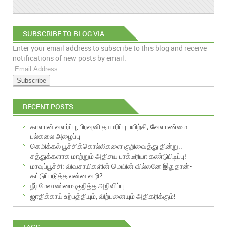
SUBSCRIBE TO BLOG VIA
Enter your email address to subscribe to this blog and receive
EMAIL
notifications of new posts by email.
E
m
a
i
RECENT POSTS
l
A
காளான் வளர்ப்பு, பிரவுனி தயாரிப்பு பயிற்சி; வேளாண்மை
d
பல்கலை அழைப்பு
d
கெமிக்கல் பூச்சிக்கொல்லிகளை குறிவைத்து தின்று..
r
சத்துக்களாக மாற்றும் அதிசய பாக்டீரியா கண்டுபிடிப்பு!
e
மாவுப்பூச்சி: விவசாயிகளின் மெயின் வில்லனே இதுதான்-
s
கட்டுப்படுத்த என்ன வழி?
s
நீர் மேலாண்மை குறித்த அறிவிப்பு
ஜாதிக்காய் உற்பத்தியும், விற்பனையும் அதிகரிக்கும்!