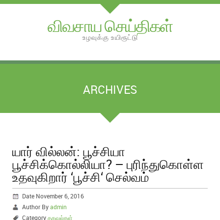
விவசாய செய்திகள்
உழவுக்கு உயிரூட்டு
ARCHIVES
யார் வில்லன்: பூச்சியா
பூச்சிக்கொல்லியா? – புரிந்துகொள்ள
உதவுகிறார் ‘பூச்சி‘ செல்வம்
Date November 6, 2016
Author By
admin
Category
தகவல்கள்