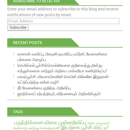
SUBSCRIBE TO BLOG VIA
Enter your email address to subscribe to this blog and receive
EMAIL
notifications of new posts by email.
E
m
a
i
RECENT POSTS
l
A
காளான் வளர்ப்பு, பிரவுனி தயாரிப்பு பயிற்சி; வேளாண்மை
d
பல்கலை அழைப்பு
d
கெமிக்கல் பூச்சிக்கொல்லிகளை குறிவைத்து தின்று..
r
சத்துக்களாக மாற்றும் அதிசய பாக்டீரியா கண்டுபிடிப்பு!
e
மாவுப்பூச்சி: விவசாயிகளின் மெயின் வில்லனே இதுதான்-
s
கட்டுப்படுத்த என்ன வழி?
s
நீர் மேலாண்மை குறித்த அறிவிப்பு
ஜாதிக்காய் உற்பத்தியும், விற்பனையும் அதிகரிக்கும்!
TAGS
பருத்திக்கான விலை முன்னறிவிப்பு
அதிக வருமானம்:
இயற்கை பூச்சி விரட்டி!
வெள்ளாடு வளர்த்து செல்வந்தராவீர்!