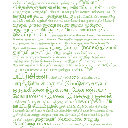
எண்ணெய்
எண்ணெய் வித்துகளுக்கான விலை முன்னறிவிப்பு
வித்துக்களுக்கான விலை முன்னறிவுப்பு
எள்
ஏப்.11-இல்
வாழை சாகுபடி தொழில்நுட்ப இலவச பயிற்சி
ஒருங்கிணைந்த பண்ணைய திட்டம்
கரும்பு சாகுபடி - குருத்துப்புழு
கரும்பு சொட்டு நீர் பாசனத்திற்கு
கூடுதல் மானியம்!
கரும்புத் தோகையை உரமாக்கலாம்;மகசூலை அதிகரிக்கலாம்!
கறவை மாடுகளுக்கான முதலுதவி மூலிகை
மருத்தும்
கவனிக்கத் தவறிய கடலையின் டிக்கா
இலைப்புள்ளி நோய்
குறைந்த செலவில்
கோடை
கோடையில் வருவாயை
அள்ளித் தரும் தர்ப்பூசணி
கோடை வெப்பத்திலிருந்து கால்நடைகளைக் காக்கும்
வழிமுறைகள்
கோழித்தீவனத்தில் வைட்டமின்-சி கலந்து கொடுக்க வேண்டும்
சந்தை நிலவரம் (ncdex)
தக்காளி
ஆராய்ச்சி நிலையம் தகவல்
தண்டுப்புழு- கட்டுப்பாடு
தமிழர்வேளாண்நாட்காட்டி
தார்ப்பாய்களுக்கு 50% மானியம்- விவசாயிகள் கவனத்திற்கு!
தென்னை
மரத்திற்கான சிறந்த நீர் மேலாண்மை முறை இதுதான்!" - விளக்கும் வேளாண்
அதிகாரி
தென்னையில் ஒருங்கிணைந்த உர நிர்வாகத் திட்டம் (10-12-2021)
பட்டுப்
பயிற்சி
புழு
பயிர் நோய்களை கட்டுப்படுத்த நுண்ணுயிரிகள்
பயிற்சிகள்
பயிற்சிகள் (ஜூன்2016)
பாரம்பரிய நெல்
பார்த்தீனியத்தை கட்டுப்படுத்த உதவும்
ஒருங்கிணைந்த களை மேலாண்மை -
வேளாண்மை இணை இயக்குநர் தகவல்
பிரதம மந்திரி பயிர்
பார்த்தீனியம் செடியை கட்டு படுத்துவது எப்படி?
காப்பீட்டு திட்டம்
பூச்சி
பூச்சி கட்டுப்பாட்டில் பொறிகளின் பங்கு-
வேளாண் பேராசிரியர்கள் விளக்கம்
மக்கச்சோளத்திக்கான இடைக்கால விலை
முன்னறிவிப்பு
மரபணு மாற்று கரும்பு
மாடி தோட்டம் டிப்ஸ்
மானாவாரிக்கு ஏற்ற
மானாவாரி நிலக்கடலை சாகுபடி
பருத்தி ரகங்கள்
தொழில்நுட்பங்கள்
மாவட்ட வேளாண்மை அறிவியல் நிலையங்களின்