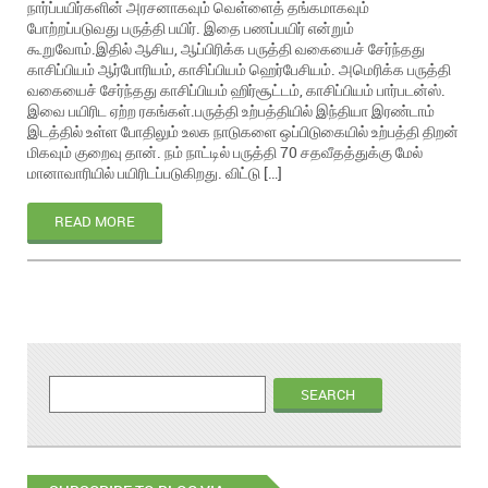
நார்ப்பயிர்களின் அரசனாகவும் வெள்ளைத் தங்கமாகவும்
போற்றப்படுவது பருத்தி பயிர். இதை பணப்பயிர் என்றும்
கூறுவோம்.இதில் ஆசிய, ஆப்பிரிக்க பருத்தி வகையைச் சேர்ந்தது
காசிப்பியம் ஆர்போரியம், காசிப்பியம் ஹெர்பேசியம். அமெரிக்க பருத்தி
வகையைச் சேர்ந்தது காசிப்பியம் ஹிர்சூட்டம், காசிப்பியம் பார்படன்ஸ்.
இவை பயிரிட ஏற்ற ரகங்கள்.பருத்தி உற்பத்தியில் இந்தியா இரண்டாம்
இடத்தில் உள்ள போதிலும் உலக நாடுகளை ஒப்பிடுகையில் உற்பத்தி திறன்
மிகவும் குறைவு தான். நம் நாட்டில் பருத்தி 70 சதவீதத்துக்கு மேல்
மானாவாரியில் பயிரிடப்படுகிறது. விட்டு […]
READ MORE