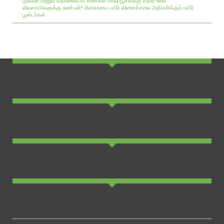
முகவரி மற்றும் தொலைபேசி எண்கள்
மாவுப்பூச்சிக்கு எதிரி உலக
விவசாயிகளுக்கு நண்பன்!
மிளகாயை பயிர்
விளைச்சலை அதிகரிக்கும் பயிர்
பூஸ்டர்கள்