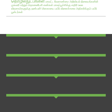
தொழில்நுட்பங்கள்
மாவட்ட வேளாண்மை அறிவியல் நிலையங்களின்
முகவரி மற்றும் தொலைபேசி எண்கள்
மாவுப்பூச்சிக்கு எதிரி உலக
விவசாயிகளுக்கு நண்பன்!
மிளகாயை பயிர்
விளைச்சலை அதிகரிக்கும் பயிர்
பூஸ்டர்கள்