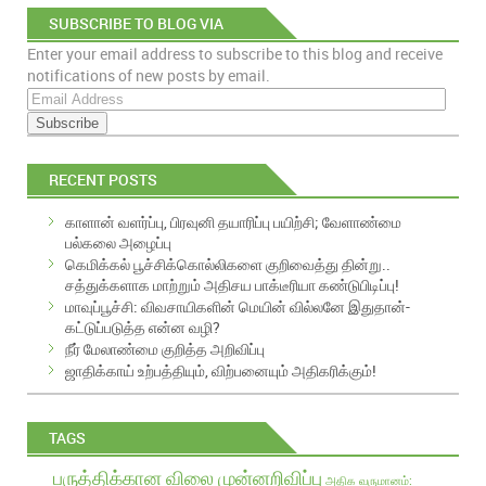
SUBSCRIBE TO BLOG VIA
Enter your email address to subscribe to this blog and receive
EMAIL
notifications of new posts by email.
E
m
a
i
RECENT POSTS
l
A
காளான் வளர்ப்பு, பிரவுனி தயாரிப்பு பயிற்சி; வேளாண்மை
d
பல்கலை அழைப்பு
d
கெமிக்கல் பூச்சிக்கொல்லிகளை குறிவைத்து தின்று..
r
சத்துக்களாக மாற்றும் அதிசய பாக்டீரியா கண்டுபிடிப்பு!
e
மாவுப்பூச்சி: விவசாயிகளின் மெயின் வில்லனே இதுதான்-
s
கட்டுப்படுத்த என்ன வழி?
s
நீர் மேலாண்மை குறித்த அறிவிப்பு
ஜாதிக்காய் உற்பத்தியும், விற்பனையும் அதிகரிக்கும்!
TAGS
பருத்திக்கான விலை முன்னறிவிப்பு
அதிக வருமானம்: