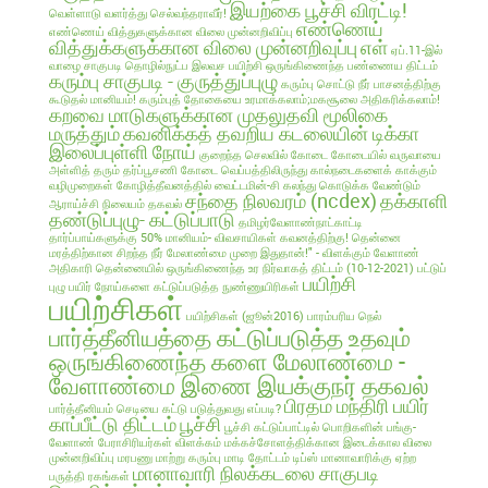
இயற்கை பூச்சி விரட்டி!
வெள்ளாடு வளர்த்து செல்வந்தராவீர்!
எண்ணெய்
எண்ணெய் வித்துகளுக்கான விலை முன்னறிவிப்பு
வித்துக்களுக்கான விலை முன்னறிவுப்பு
எள்
ஏப்.11-இல்
வாழை சாகுபடி தொழில்நுட்ப இலவச பயிற்சி
ஒருங்கிணைந்த பண்ணைய திட்டம்
கரும்பு சாகுபடி - குருத்துப்புழு
கரும்பு சொட்டு நீர் பாசனத்திற்கு
கூடுதல் மானியம்!
கரும்புத் தோகையை உரமாக்கலாம்;மகசூலை அதிகரிக்கலாம்!
கறவை மாடுகளுக்கான முதலுதவி மூலிகை
மருத்தும்
கவனிக்கத் தவறிய கடலையின் டிக்கா
இலைப்புள்ளி நோய்
குறைந்த செலவில்
கோடை
கோடையில் வருவாயை
அள்ளித் தரும் தர்ப்பூசணி
கோடை வெப்பத்திலிருந்து கால்நடைகளைக் காக்கும்
வழிமுறைகள்
கோழித்தீவனத்தில் வைட்டமின்-சி கலந்து கொடுக்க வேண்டும்
சந்தை நிலவரம் (ncdex)
தக்காளி
ஆராய்ச்சி நிலையம் தகவல்
தண்டுப்புழு- கட்டுப்பாடு
தமிழர்வேளாண்நாட்காட்டி
தார்ப்பாய்களுக்கு 50% மானியம்- விவசாயிகள் கவனத்திற்கு!
தென்னை
மரத்திற்கான சிறந்த நீர் மேலாண்மை முறை இதுதான்!" - விளக்கும் வேளாண்
அதிகாரி
தென்னையில் ஒருங்கிணைந்த உர நிர்வாகத் திட்டம் (10-12-2021)
பட்டுப்
பயிற்சி
புழு
பயிர் நோய்களை கட்டுப்படுத்த நுண்ணுயிரிகள்
பயிற்சிகள்
பயிற்சிகள் (ஜூன்2016)
பாரம்பரிய நெல்
பார்த்தீனியத்தை கட்டுப்படுத்த உதவும்
ஒருங்கிணைந்த களை மேலாண்மை -
வேளாண்மை இணை இயக்குநர் தகவல்
பிரதம மந்திரி பயிர்
பார்த்தீனியம் செடியை கட்டு படுத்துவது எப்படி?
காப்பீட்டு திட்டம்
பூச்சி
பூச்சி கட்டுப்பாட்டில் பொறிகளின் பங்கு-
வேளாண் பேராசிரியர்கள் விளக்கம்
மக்கச்சோளத்திக்கான இடைக்கால விலை
முன்னறிவிப்பு
மரபணு மாற்று கரும்பு
மாடி தோட்டம் டிப்ஸ்
மானாவாரிக்கு ஏற்ற
மானாவாரி நிலக்கடலை சாகுபடி
பருத்தி ரகங்கள்