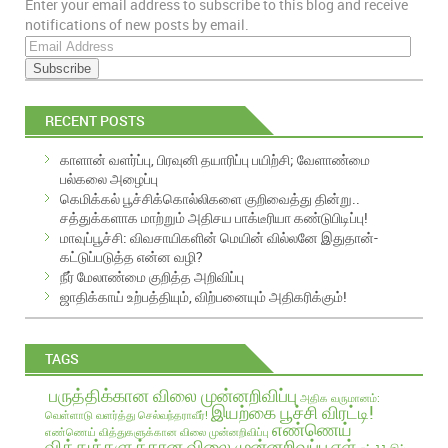
Enter your email address to subscribe to this blog and receive
EMAIL
notifications of new posts by email.
E
m
a
i
RECENT POSTS
l
A
காளான் வளர்ப்பு, பிரவுனி தயாரிப்பு பயிற்சி; வேளாண்மை
d
பல்கலை அழைப்பு
d
கெமிக்கல் பூச்சிக்கொல்லிகளை குறிவைத்து தின்று..
r
சத்துக்களாக மாற்றும் அதிசய பாக்டீரியா கண்டுபிடிப்பு!
e
மாவுப்பூச்சி: விவசாயிகளின் மெயின் வில்லனே இதுதான்-
s
கட்டுப்படுத்த என்ன வழி?
s
நீர் மேலாண்மை குறித்த அறிவிப்பு
ஜாதிக்காய் உற்பத்தியும், விற்பனையும் அதிகரிக்கும்!
TAGS
பருத்திக்கான விலை முன்னறிவிப்பு
அதிக வருமானம்:
இயற்கை பூச்சி விரட்டி!
வெள்ளாடு வளர்த்து செல்வந்தராவீர்!
எண்ணெய்
எண்ணெய் வித்துகளுக்கான விலை முன்னறிவிப்பு
வித்துக்களுக்கான விலை முன்னறிவுப்பு
எள்