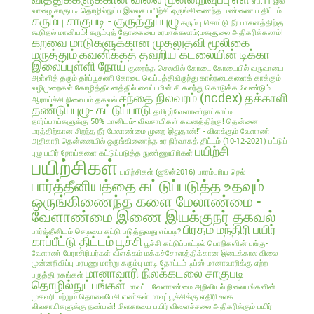
ஏப்.11-இல்
வாழை சாகுபடி தொழில்நுட்ப இலவச பயிற்சி
ஒருங்கிணைந்த பண்ணைய திட்டம்
கரும்பு சாகுபடி - குருத்துப்புழு
கரும்பு சொட்டு நீர் பாசனத்திற்கு
கூடுதல் மானியம்!
கரும்புத் தோகையை உரமாக்கலாம்;மகசூலை அதிகரிக்கலாம்!
கறவை மாடுகளுக்கான முதலுதவி மூலிகை
மருத்தும்
கவனிக்கத் தவறிய கடலையின் டிக்கா
இலைப்புள்ளி நோய்
குறைந்த செலவில்
கோடை
கோடையில் வருவாயை
அள்ளித் தரும் தர்ப்பூசணி
கோடை வெப்பத்திலிருந்து கால்நடைகளைக் காக்கும்
வழிமுறைகள்
கோழித்தீவனத்தில் வைட்டமின்-சி கலந்து கொடுக்க வேண்டும்
சந்தை நிலவரம் (ncdex)
தக்காளி
ஆராய்ச்சி நிலையம் தகவல்
தண்டுப்புழு- கட்டுப்பாடு
தமிழர்வேளாண்நாட்காட்டி
தார்ப்பாய்களுக்கு 50% மானியம்- விவசாயிகள் கவனத்திற்கு!
தென்னை
மரத்திற்கான சிறந்த நீர் மேலாண்மை முறை இதுதான்!" - விளக்கும் வேளாண்
அதிகாரி
தென்னையில் ஒருங்கிணைந்த உர நிர்வாகத் திட்டம் (10-12-2021)
பட்டுப்
பயிற்சி
புழு
பயிர் நோய்களை கட்டுப்படுத்த நுண்ணுயிரிகள்
பயிற்சிகள்
பயிற்சிகள் (ஜூன்2016)
பாரம்பரிய நெல்
பார்த்தீனியத்தை கட்டுப்படுத்த உதவும்
ஒருங்கிணைந்த களை மேலாண்மை -
வேளாண்மை இணை இயக்குநர் தகவல்
பிரதம மந்திரி பயிர்
பார்த்தீனியம் செடியை கட்டு படுத்துவது எப்படி?
காப்பீட்டு திட்டம்
பூச்சி
பூச்சி கட்டுப்பாட்டில் பொறிகளின் பங்கு-
வேளாண் பேராசிரியர்கள் விளக்கம்
மக்கச்சோளத்திக்கான இடைக்கால விலை
முன்னறிவிப்பு
மரபணு மாற்று கரும்பு
மாடி தோட்டம் டிப்ஸ்
மானாவாரிக்கு ஏற்ற
மானாவாரி நிலக்கடலை சாகுபடி
பருத்தி ரகங்கள்
தொழில்நுட்பங்கள்
மாவட்ட வேளாண்மை அறிவியல் நிலையங்களின்
முகவரி மற்றும் தொலைபேசி எண்கள்
மாவுப்பூச்சிக்கு எதிரி உலக
விவசாயிகளுக்கு நண்பன்!
மிளகாயை பயிர்
விளைச்சலை அதிகரிக்கும் பயிர்