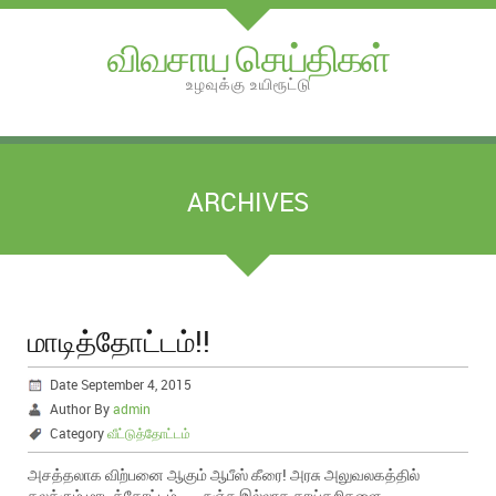
விவசாய செய்திகள்
உழவுக்கு உயிரூட்டு
ARCHIVES
மாடித்தோட்டம்!!
Date September 4, 2015
Author By
admin
Category
வீட்டுத்தோட்டம்
அசத்தலாக விற்பனை ஆகும் ஆபீஸ் கீரை! அரசு அலுவலகத்தில்
கலக்கும் மாடித்தோட்டம் . . . நஞ்சு இல்லாத காய்கறிகளை