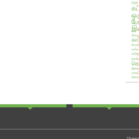
நெல்
கட
ஒ
ம
இண
செடி
காப
பொறி
மக்க
மாற்ற
ரகங்
தொ
நிலை
மாவு
மிளக
Theme