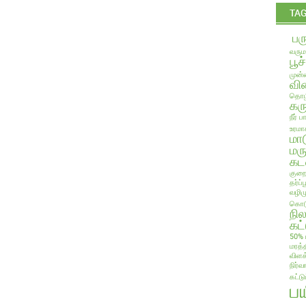
TA
பர
வரும
பூச
முன்ன
வில
தொழி
கரு
நீர் 
உரமா
மா
மரு
கட
குறை
தர்ப
வழிம
கொடு
நி
கட்
50% 
மரத்
விளக
நிர்வ
கட்ட
ப