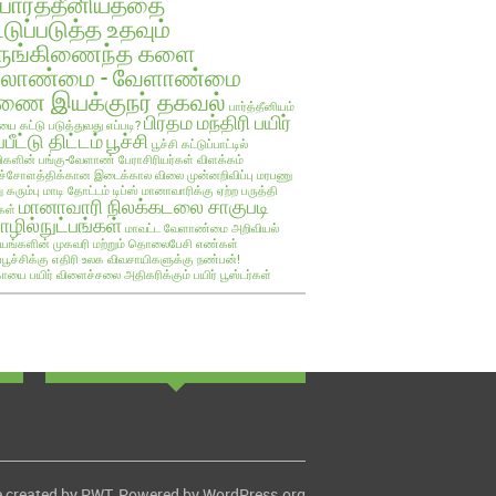
பார்த்தீனியத்தை
்டுப்படுத்த உதவும்
ருங்கிணைந்த களை
ேலாண்மை - வேளாண்மை
ை இயக்குநர் தகவல்
பார்த்தீனியம்
பிரதம மந்திரி பயிர்
யை கட்டு படுத்துவது எப்படி?
்பீட்டு திட்டம்
பூச்சி
பூச்சி கட்டுப்பாட்டில்
களின் பங்கு-வேளாண் பேராசிரியர்கள் விளக்கம்
ச்சோளத்திக்கான இடைக்கால விலை முன்னறிவிப்பு
மரபணு
ு கரும்பு
மாடி தோட்டம் டிப்ஸ்
மானாவாரிக்கு ஏற்ற பருத்தி
மானாவாரி நிலக்கடலை சாகுபடி
கள்
ழில்நுட்பங்கள்
மாவட்ட வேளாண்மை அறிவியல்
யங்களின் முகவரி மற்றும் தொலைபேசி எண்கள்
ப்பூச்சிக்கு எதிரி உலக விவசாயிகளுக்கு நண்பன்!
ாயை பயிர்
விளைச்சலை அதிகரிக்கும் பயிர் பூஸ்டர்கள்
 created by
PWT
. Powered by
WordPress.org