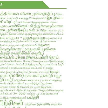
GS
ுத்திக்கான விலை முன்னறிவிப்பு
அதிக
இயற்கை
ானம்: வெள்ளாடு வளர்த்து செல்வந்தராவீர்!
்சி விரட்டி!
எண்ணெய் வித்துகளுக்கான விலை
எண்ணெய் வித்துக்களுக்கான
றிவிப்பு
ை முன்னறிவுப்பு
எள்
ஏப்.11-இல் வாழை சாகுபடி
ல்நுட்ப இலவச பயிற்சி
ஒருங்கிணைந்த பண்ணைய திட்டம்
ம்பு சாகுபடி - குருத்துப்புழு
கரும்பு சொட்டு
பாசனத்திற்கு கூடுதல் மானியம்!
கரும்புத் தோகையை
கறவை
க்கலாம்;மகசூலை அதிகரிக்கலாம்!
டுகளுக்கான முதலுதவி மூலிகை
த்தும்
கவனிக்கத் தவறிய
லையின் டிக்கா இலைப்புள்ளி நோய்
ந்த செலவில்
கோடை
கோடையில் வருவாயை அள்ளித் தரும்
்பூசணி
கோடை வெப்பத்திலிருந்து கால்நடைகளைக் காக்கும்
ுறைகள்
கோழித்தீவனத்தில் வைட்டமின்-சி கலந்து
சந்தை
க்க வேண்டும் ஆராய்ச்சி நிலையம் தகவல்
லவரம் (ncdex)
தக்காளி
தண்டுப்புழு-
டுப்பாடு
தமிழர்வேளாண்நாட்காட்டி
தார்ப்பாய்களுக்கு
மானியம்- விவசாயிகள் கவனத்திற்கு!
தென்னை
திற்கான சிறந்த நீர் மேலாண்மை முறை இதுதான்!" -
்கும் வேளாண் அதிகாரி
தென்னையில் ஒருங்கிணைந்த உர
ாகத் திட்டம் (10-12-2021)
பட்டுப் புழு
பயிர் நோய்களை
பயிற்சி
ுப்படுத்த நுண்ணுயிரிகள்
யிற்சிகள்
பயிற்சிகள் (ஜூன்2016)
பாரம்பரிய