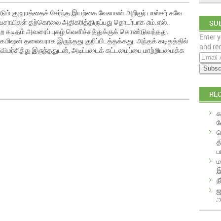
டும் குஜராத்தைச் சேர்ந்த இயற்கை வேளாண் அறிஞர் பாஸ்கர் சவே
 விவசாயிகள் தற்கொலை அதிகரித்திருப்பது தொடர்பாக எம்.எஸ்.
SUB
ற்ற கடிதம் அவரைப் புகழ் வெளிச்சத்துக்குக் கொண்டுவந்தது.
Enter y
EM
கமிஷன் தலைவராக இருந்தது குறிப்பிடத்தக்கது. அந்தக் கடிதத்தில்
and rec
்சித்து இருந்ததுடன், அடிப்படைக் கட்டமைப்பை மாற்றியமைக்க
E
m
a
i
RE
l
A
க
d
வ
d
க
r
த
e
ப
s
ம
s
இ
ந
ஜ
அ