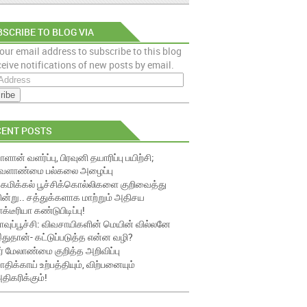
SCRIBE TO BLOG VIA
our email address to subscribe to this blog
AIL
eive notifications of new posts by email.
CENT POSTS
ாளான் வளர்ப்பு, பிரவுனி தயாரிப்பு பயிற்சி;
ேளாண்மை பல்கலை அழைப்பு
ெமிக்கல் பூச்சிக்கொல்லிகளை குறிவைத்து
ின்று.. சத்துக்களாக மாற்றும் அதிசய
ாக்டீரியா கண்டுபிடிப்பு!
ாவுப்பூச்சி: விவசாயிகளின் மெயின் வில்லனே
துதான்- கட்டுப்படுத்த என்ன வழி?
ீர் மேலாண்மை குறித்த அறிவிப்பு
ாதிக்காய் உற்பத்தியும், விற்பனையும்
திகரிக்கும்!