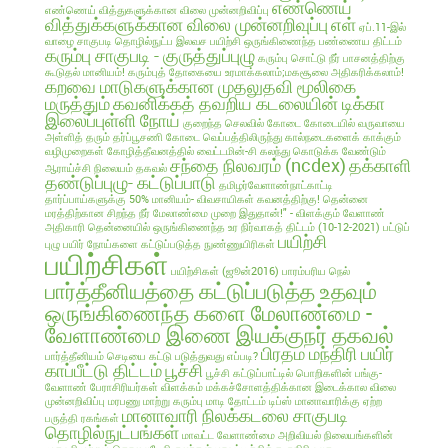
எண்ணெய்
எண்ணெய் வித்துகளுக்கான விலை முன்னறிவிப்பு
வித்துக்களுக்கான விலை முன்னறிவுப்பு
எள்
ஏப்.11-இல்
வாழை சாகுபடி தொழில்நுட்ப இலவச பயிற்சி
ஒருங்கிணைந்த பண்ணைய திட்டம்
கரும்பு சாகுபடி - குருத்துப்புழு
கரும்பு சொட்டு நீர் பாசனத்திற்கு
கூடுதல் மானியம்!
கரும்புத் தோகையை உரமாக்கலாம்;மகசூலை அதிகரிக்கலாம்!
கறவை மாடுகளுக்கான முதலுதவி மூலிகை
மருத்தும்
கவனிக்கத் தவறிய கடலையின் டிக்கா
இலைப்புள்ளி நோய்
குறைந்த செலவில்
கோடை
கோடையில் வருவாயை
அள்ளித் தரும் தர்ப்பூசணி
கோடை வெப்பத்திலிருந்து கால்நடைகளைக் காக்கும்
வழிமுறைகள்
கோழித்தீவனத்தில் வைட்டமின்-சி கலந்து கொடுக்க வேண்டும்
சந்தை நிலவரம் (ncdex)
தக்காளி
ஆராய்ச்சி நிலையம் தகவல்
தண்டுப்புழு- கட்டுப்பாடு
தமிழர்வேளாண்நாட்காட்டி
தார்ப்பாய்களுக்கு 50% மானியம்- விவசாயிகள் கவனத்திற்கு!
தென்னை
மரத்திற்கான சிறந்த நீர் மேலாண்மை முறை இதுதான்!" - விளக்கும் வேளாண்
அதிகாரி
தென்னையில் ஒருங்கிணைந்த உர நிர்வாகத் திட்டம் (10-12-2021)
பட்டுப்
பயிற்சி
புழு
பயிர் நோய்களை கட்டுப்படுத்த நுண்ணுயிரிகள்
பயிற்சிகள்
பயிற்சிகள் (ஜூன்2016)
பாரம்பரிய நெல்
பார்த்தீனியத்தை கட்டுப்படுத்த உதவும்
ஒருங்கிணைந்த களை மேலாண்மை -
வேளாண்மை இணை இயக்குநர் தகவல்
பிரதம மந்திரி பயிர்
பார்த்தீனியம் செடியை கட்டு படுத்துவது எப்படி?
காப்பீட்டு திட்டம்
பூச்சி
பூச்சி கட்டுப்பாட்டில் பொறிகளின் பங்கு-
வேளாண் பேராசிரியர்கள் விளக்கம்
மக்கச்சோளத்திக்கான இடைக்கால விலை
முன்னறிவிப்பு
மரபணு மாற்று கரும்பு
மாடி தோட்டம் டிப்ஸ்
மானாவாரிக்கு ஏற்ற
மானாவாரி நிலக்கடலை சாகுபடி
பருத்தி ரகங்கள்
தொழில்நுட்பங்கள்
மாவட்ட வேளாண்மை அறிவியல் நிலையங்களின்