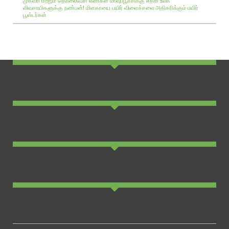
முகவரி மற்றும் தொலைபேசி எண்கள்
மாவுப்பூச்சிக்கு எதிரி உலக
விவசாயிகளுக்கு நண்பன்!
மிளகாயை பயிர்
விளைச்சலை அதிகரிக்கும் பயிர்
பூஸ்டர்கள்