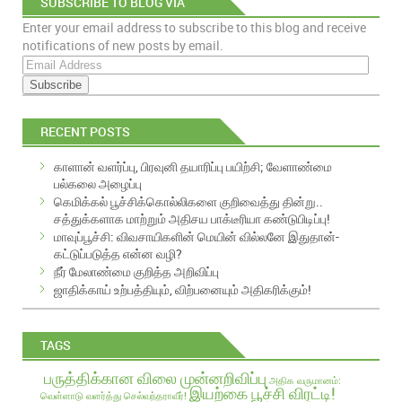
SUBSCRIBE TO BLOG VIA
Enter your email address to subscribe to this blog and receive
EMAIL
notifications of new posts by email.
E
m
a
i
RECENT POSTS
l
A
காளான் வளர்ப்பு, பிரவுனி தயாரிப்பு பயிற்சி; வேளாண்மை
d
பல்கலை அழைப்பு
d
கெமிக்கல் பூச்சிக்கொல்லிகளை குறிவைத்து தின்று..
r
சத்துக்களாக மாற்றும் அதிசய பாக்டீரியா கண்டுபிடிப்பு!
e
மாவுப்பூச்சி: விவசாயிகளின் மெயின் வில்லனே இதுதான்-
s
கட்டுப்படுத்த என்ன வழி?
s
நீர் மேலாண்மை குறித்த அறிவிப்பு
ஜாதிக்காய் உற்பத்தியும், விற்பனையும் அதிகரிக்கும்!
TAGS
பருத்திக்கான விலை முன்னறிவிப்பு
அதிக வருமானம்:
இயற்கை பூச்சி விரட்டி!
வெள்ளாடு வளர்த்து செல்வந்தராவீர்!