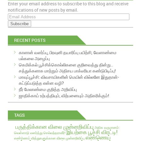
Enter your email address to subscribe to this blog and receive
EMAIL
notifications of new posts by email.
E
m
a
i
RECENT POSTS
l
A
காளான் வளர்ப்பு, பிரவுனி தயாரிப்பு பயிற்சி; வேளாண்மை
d
பல்கலை அழைப்பு
d
கெமிக்கல் பூச்சிக்கொல்லிகளை குறிவைத்து தின்று..
r
சத்துக்களாக மாற்றும் அதிசய பாக்டீரியா கண்டுபிடிப்பு!
e
மாவுப்பூச்சி: விவசாயிகளின் மெயின் வில்லனே இதுதான்-
s
கட்டுப்படுத்த என்ன வழி?
s
நீர் மேலாண்மை குறித்த அறிவிப்பு
ஜாதிக்காய் உற்பத்தியும், விற்பனையும் அதிகரிக்கும்!
TAGS
பருத்திக்கான விலை முன்னறிவிப்பு
அதிக வருமானம்:
இயற்கை பூச்சி விரட்டி!
வெள்ளாடு வளர்த்து செல்வந்தராவீர்!
எண்ணெய்
எண்ணெய் வித்துகளுக்கான விலை முன்னறிவிப்பு