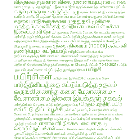
வித்துக்களுக்கான விலை முன்னறிவுப்பு
எள்
ஏப்.11-இல்
வாழை சாகுபடி தொழில்நுட்ப இலவச பயிற்சி
ஒருங்கிணைந்த பண்ணைய திட்டம்
கரும்பு சாகுபடி - குருத்துப்புழு
கரும்பு சொட்டு நீர் பாசனத்திற்கு
கூடுதல் மானியம்!
கரும்புத் தோகையை உரமாக்கலாம்;மகசூலை அதிகரிக்கலாம்!
கறவை மாடுகளுக்கான முதலுதவி மூலிகை
மருத்தும்
கவனிக்கத் தவறிய கடலையின் டிக்கா
இலைப்புள்ளி நோய்
குறைந்த செலவில்
கோடை
கோடையில் வருவாயை
அள்ளித் தரும் தர்ப்பூசணி
கோடை வெப்பத்திலிருந்து கால்நடைகளைக் காக்கும்
வழிமுறைகள்
கோழித்தீவனத்தில் வைட்டமின்-சி கலந்து கொடுக்க வேண்டும்
சந்தை நிலவரம் (ncdex)
தக்காளி
ஆராய்ச்சி நிலையம் தகவல்
தண்டுப்புழு- கட்டுப்பாடு
தமிழர்வேளாண்நாட்காட்டி
தார்ப்பாய்களுக்கு 50% மானியம்- விவசாயிகள் கவனத்திற்கு!
தென்னை
மரத்திற்கான சிறந்த நீர் மேலாண்மை முறை இதுதான்!" - விளக்கும் வேளாண்
அதிகாரி
தென்னையில் ஒருங்கிணைந்த உர நிர்வாகத் திட்டம் (10-12-2021)
பட்டுப்
பயிற்சி
புழு
பயிர் நோய்களை கட்டுப்படுத்த நுண்ணுயிரிகள்
பயிற்சிகள்
பயிற்சிகள் (ஜூன்2016)
பாரம்பரிய நெல்
பார்த்தீனியத்தை கட்டுப்படுத்த உதவும்
ஒருங்கிணைந்த களை மேலாண்மை -
வேளாண்மை இணை இயக்குநர் தகவல்
பிரதம மந்திரி பயிர்
பார்த்தீனியம் செடியை கட்டு படுத்துவது எப்படி?
காப்பீட்டு திட்டம்
பூச்சி
பூச்சி கட்டுப்பாட்டில் பொறிகளின் பங்கு-
வேளாண் பேராசிரியர்கள் விளக்கம்
மக்கச்சோளத்திக்கான இடைக்கால விலை
முன்னறிவிப்பு
மரபணு மாற்று கரும்பு
மாடி தோட்டம் டிப்ஸ்
மானாவாரிக்கு ஏற்ற
மானாவாரி நிலக்கடலை சாகுபடி
பருத்தி ரகங்கள்
தொழில்நுட்பங்கள்
மாவட்ட வேளாண்மை அறிவியல் நிலையங்களின்
முகவரி மற்றும் தொலைபேசி எண்கள்
மாவுப்பூச்சிக்கு எதிரி உலக
விவசாயிகளுக்கு நண்பன்!
மிளகாயை பயிர்
விளைச்சலை அதிகரிக்கும் பயிர்