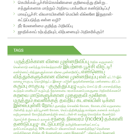
கெமிக்கல் பூச்சிக்கொல்லிகளை குறிவைத்து தின்று..
r
சத்துக்களாக மாற்றும் அதிசய பாக்டீரியா கண்டுபிடிப்பு!
e
மாவுப்பூச்சி: விவசாயிகளின் மெயின் வில்லனே இதுதான்-
s
கட்டுப்படுத்த என்ன வழி?
s
நீர் மேலாண்மை குறித்த அறிவிப்பு
ஜாதிக்காய் உற்பத்தியும், விற்பனையும் அதிகரிக்கும்!
TAGS
பருத்திக்கான விலை முன்னறிவிப்பு
அதிக வருமானம்:
இயற்கை பூச்சி விரட்டி!
வெள்ளாடு வளர்த்து செல்வந்தராவீர்!
எண்ணெய்
எண்ணெய் வித்துகளுக்கான விலை முன்னறிவிப்பு
வித்துக்களுக்கான விலை முன்னறிவுப்பு
எள்
ஏப்.11-இல்
வாழை சாகுபடி தொழில்நுட்ப இலவச பயிற்சி
ஒருங்கிணைந்த பண்ணைய திட்டம்
கரும்பு சாகுபடி - குருத்துப்புழு
கரும்பு சொட்டு நீர் பாசனத்திற்கு
கூடுதல் மானியம்!
கரும்புத் தோகையை உரமாக்கலாம்;மகசூலை அதிகரிக்கலாம்!
கறவை மாடுகளுக்கான முதலுதவி மூலிகை
மருத்தும்
கவனிக்கத் தவறிய கடலையின் டிக்கா
இலைப்புள்ளி நோய்
குறைந்த செலவில்
கோடை
கோடையில் வருவாயை
அள்ளித் தரும் தர்ப்பூசணி
கோடை வெப்பத்திலிருந்து கால்நடைகளைக் காக்கும்
வழிமுறைகள்
கோழித்தீவனத்தில் வைட்டமின்-சி கலந்து கொடுக்க வேண்டும்
சந்தை நிலவரம் (ncdex)
தக்காளி
ஆராய்ச்சி நிலையம் தகவல்
தண்டுப்புழு- கட்டுப்பாடு
தமிழர்வேளாண்நாட்காட்டி
தார்ப்பாய்களுக்கு 50% மானியம்- விவசாயிகள் கவனத்திற்கு!
தென்னை
மரத்திற்கான சிறந்த நீர் மேலாண்மை முறை இதுதான்!" - விளக்கும் வேளாண்