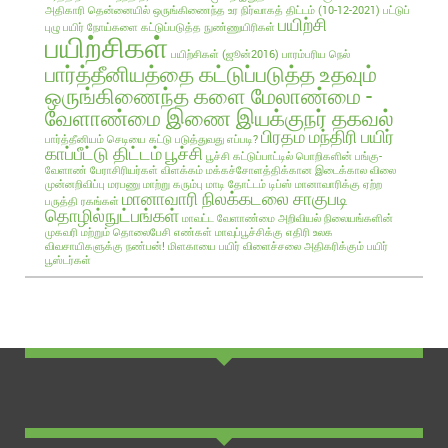
அதிகாரி
தென்னையில் ஒருங்கிணைந்த உர நிர்வாகத் திட்டம் (10-12-2021)
பட்டுப்
பயிற்சி
புழு
பயிர் நோய்களை கட்டுப்படுத்த நுண்ணுயிரிகள்
பயிற்சிகள்
பயிற்சிகள் (ஜூன்2016)
பாரம்பரிய நெல்
பார்த்தீனியத்தை கட்டுப்படுத்த உதவும்
ஒருங்கிணைந்த களை மேலாண்மை -
வேளாண்மை இணை இயக்குநர் தகவல்
பிரதம மந்திரி பயிர்
பார்த்தீனியம் செடியை கட்டு படுத்துவது எப்படி?
காப்பீட்டு திட்டம்
பூச்சி
பூச்சி கட்டுப்பாட்டில் பொறிகளின் பங்கு-
வேளாண் பேராசிரியர்கள் விளக்கம்
மக்கச்சோளத்திக்கான இடைக்கால விலை
முன்னறிவிப்பு
மரபணு மாற்று கரும்பு
மாடி தோட்டம் டிப்ஸ்
மானாவாரிக்கு ஏற்ற
மானாவாரி நிலக்கடலை சாகுபடி
பருத்தி ரகங்கள்
தொழில்நுட்பங்கள்
மாவட்ட வேளாண்மை அறிவியல் நிலையங்களின்
முகவரி மற்றும் தொலைபேசி எண்கள்
மாவுப்பூச்சிக்கு எதிரி உலக
விவசாயிகளுக்கு நண்பன்!
மிளகாயை பயிர்
விளைச்சலை அதிகரிக்கும் பயிர்
பூஸ்டர்கள்