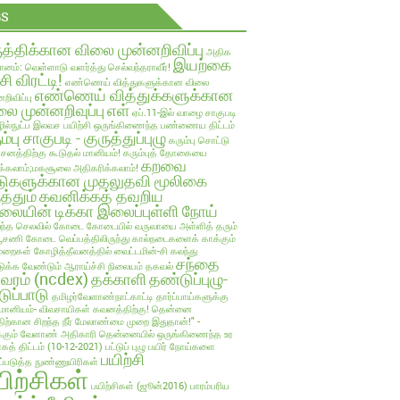
GS
ுத்திக்கான விலை முன்னறிவிப்பு
அதிக
இயற்கை
ானம்: வெள்ளாடு வளர்த்து செல்வந்தராவீர்!
்சி விரட்டி!
எண்ணெய் வித்துகளுக்கான விலை
எண்ணெய் வித்துக்களுக்கான
றிவிப்பு
ை முன்னறிவுப்பு
எள்
ஏப்.11-இல் வாழை சாகுபடி
ல்நுட்ப இலவச பயிற்சி
ஒருங்கிணைந்த பண்ணைய திட்டம்
ம்பு சாகுபடி - குருத்துப்புழு
கரும்பு சொட்டு
பாசனத்திற்கு கூடுதல் மானியம்!
கரும்புத் தோகையை
கறவை
க்கலாம்;மகசூலை அதிகரிக்கலாம்!
டுகளுக்கான முதலுதவி மூலிகை
த்தும்
கவனிக்கத் தவறிய
லையின் டிக்கா இலைப்புள்ளி நோய்
ந்த செலவில்
கோடை
கோடையில் வருவாயை அள்ளித் தரும்
்பூசணி
கோடை வெப்பத்திலிருந்து கால்நடைகளைக் காக்கும்
ுறைகள்
கோழித்தீவனத்தில் வைட்டமின்-சி கலந்து
சந்தை
க்க வேண்டும் ஆராய்ச்சி நிலையம் தகவல்
லவரம் (ncdex)
தக்காளி
தண்டுப்புழு-
டுப்பாடு
தமிழர்வேளாண்நாட்காட்டி
தார்ப்பாய்களுக்கு
மானியம்- விவசாயிகள் கவனத்திற்கு!
தென்னை
திற்கான சிறந்த நீர் மேலாண்மை முறை இதுதான்!" -
்கும் வேளாண் அதிகாரி
தென்னையில் ஒருங்கிணைந்த உர
ாகத் திட்டம் (10-12-2021)
பட்டுப் புழு
பயிர் நோய்களை
பயிற்சி
ுப்படுத்த நுண்ணுயிரிகள்
யிற்சிகள்
பயிற்சிகள் (ஜூன்2016)
பாரம்பரிய