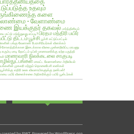
பார்த்தீனியத்தை
்டுப்படுத்த உதவும்
ருங்கிணைந்த களை
ேலாண்மை - வேளாண்மை
ை இயக்குநர் தகவல்
பார்த்தீனியம்
பிரதம மந்திரி பயிர்
யை கட்டு படுத்துவது எப்படி?
்பீட்டு திட்டம்
பூச்சி
பூச்சி கட்டுப்பாட்டில்
களின் பங்கு-வேளாண் பேராசிரியர்கள் விளக்கம்
ச்சோளத்திக்கான இடைக்கால விலை முன்னறிவிப்பு
மரபணு
ு கரும்பு
மாடி தோட்டம் டிப்ஸ்
மானாவாரிக்கு ஏற்ற பருத்தி
மானாவாரி நிலக்கடலை சாகுபடி
கள்
ழில்நுட்பங்கள்
மாவட்ட வேளாண்மை அறிவியல்
யங்களின் முகவரி மற்றும் தொலைபேசி எண்கள்
ப்பூச்சிக்கு எதிரி உலக விவசாயிகளுக்கு நண்பன்!
ாயை பயிர்
விளைச்சலை அதிகரிக்கும் பயிர் பூஸ்டர்கள்
 created by
PWT
. Powered by
WordPress.org