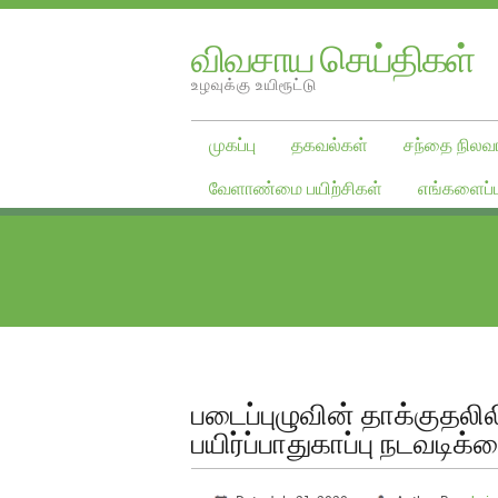
விவசாய செய்திகள்
உழவுக்கு உயிரூட்டு
முகப்பு
தகவல்கள்
சந்தை நிலவர
வேளாண்மை பயிற்சிகள்
எங்களைப்ப
படைப்புழுவின் தாக்குதலி
பயிர்ப்பாதுகாப்பு நடவடிக