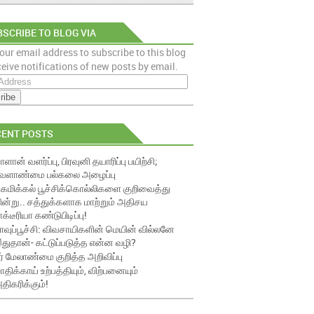
SCRIBE TO BLOG VIA
our email address to subscribe to this blog
AIL
eive notifications of new posts by email.
CENT POSTS
ாளான் வளர்ப்பு, பிரவுனி தயாரிப்பு பயிற்சி;
ேளாண்மை பல்கலை அழைப்பு
ெமிக்கல் பூச்சிக்கொல்லிகளை குறிவைத்து
ின்று.. சத்துக்களாக மாற்றும் அதிசய
ாக்டீரியா கண்டுபிடிப்பு!
ாவுப்பூச்சி: விவசாயிகளின் மெயின் வில்லனே
துதான்- கட்டுப்படுத்த என்ன வழி?
ீர் மேலாண்மை குறித்த அறிவிப்பு
ாதிக்காய் உற்பத்தியும், விற்பனையும்
திகரிக்கும்!