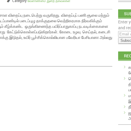
Category
வேளாண்மை துறை தகவல்கள்
SUB
்சோள விதைப்பு நடைபெற்று வருகிறது. விதைப்புப் பணி சூலை மற்றும்
ப்பாண்டில் படைப்புழு தாக்குதலை வெற்றிகரமாக நிர்வகிக்கும்
Enter y
EM
 கீழ்க்கண்ட ஒருங்கிணைந்த பயிர்ப்பாதுகாப்பு நடவடிக்கைகளை
and rec
ாறு கேட்டுக்கொள்ளப்படுகிறார்கள். கோடை உழவு செய்தல், கடைசி
E
ணாக்கு இடுதல், உயிர் பூச்சிக்கொல்லியான பவேரியா பேசியானா அல்லது
m
a
i
RE
l
A
க
d
வ
d
க
r
த
e
ப
s
ம
s
இ
ந
ஜ
அ