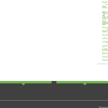
நெல்
கட
ஒ
ம
இண
செடி
காப
பொறி
மக்க
மாற்ற
ரகங்
தொ
நிலை
மாவு
மிளக
Theme