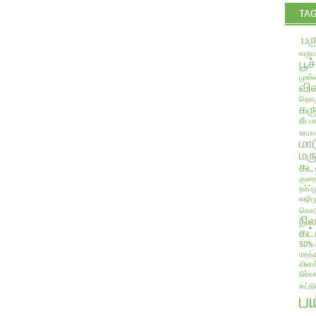
TA
பர
வரும
பூச
முன்ன
வில
தொழி
கரு
நீர் 
உரமா
மா
மரு
கட
குறை
தர்ப
வழிம
கொடு
நி
கட்
50% 
மரத்
விளக
நிர்வ
கட்ட
ப