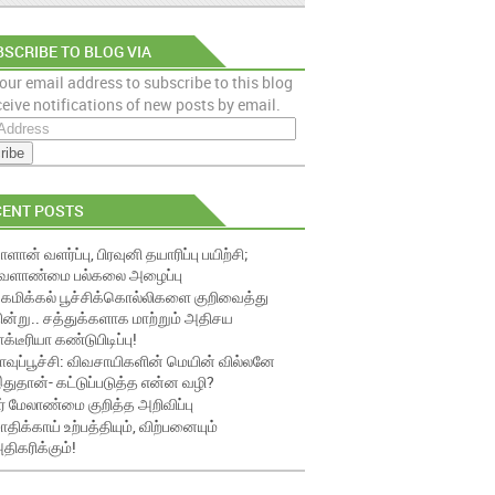
SCRIBE TO BLOG VIA
our email address to subscribe to this blog
AIL
eive notifications of new posts by email.
CENT POSTS
ாளான் வளர்ப்பு, பிரவுனி தயாரிப்பு பயிற்சி;
ேளாண்மை பல்கலை அழைப்பு
ெமிக்கல் பூச்சிக்கொல்லிகளை குறிவைத்து
ின்று.. சத்துக்களாக மாற்றும் அதிசய
ாக்டீரியா கண்டுபிடிப்பு!
ாவுப்பூச்சி: விவசாயிகளின் மெயின் வில்லனே
துதான்- கட்டுப்படுத்த என்ன வழி?
ீர் மேலாண்மை குறித்த அறிவிப்பு
ாதிக்காய் உற்பத்தியும், விற்பனையும்
திகரிக்கும்!