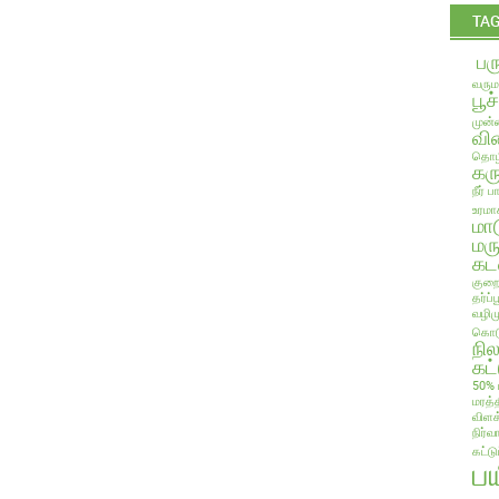
TA
பர
வரும
பூச
முன்ன
வில
தொழி
கரு
நீர் 
உரமா
மா
மரு
கட
குறை
தர்ப
வழிம
கொடு
நி
கட்
50% 
மரத்
விளக
நிர்வ
கட்ட
ப