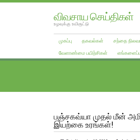
விவசாய செய்திகள்
உழவுக்கு உயிரூட்டு
முகப்பு
தகவல்கள்
சந்தை நிலவர
வேளாண்மை பயிற்சிகள்
எங்களைப்ப
பஞ்சகவ்யா முதல் மீன் அ
இயற்கை உரங்கள்!