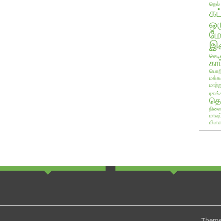
நெல்
கட
ஒ
ம
இண
செடி
காப
பொறி
மக்க
மாற்ற
ரகங்
தொ
நிலை
மாவு
மிளக
Theme