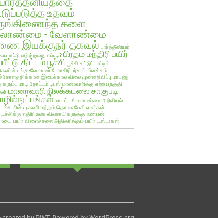
பார்த்தீனியத்தை
்டுப்படுத்த உதவும்
ருங்கிணைந்த களை
ேலாண்மை - வேளாண்மை
ை இயக்குநர் தகவல்
பார்த்தீனியம்
பிரதம மந்திரி பயிர்
யை கட்டு படுத்துவது எப்படி?
்பீட்டு திட்டம்
பூச்சி
பூச்சி கட்டுப்பாட்டில்
களின் பங்கு-வேளாண் பேராசிரியர்கள் விளக்கம்
ச்சோளத்திக்கான இடைக்கால விலை முன்னறிவிப்பு
மரபணு
ு கரும்பு
மாடி தோட்டம் டிப்ஸ்
மானாவாரிக்கு ஏற்ற பருத்தி
மானாவாரி நிலக்கடலை சாகுபடி
கள்
ழில்நுட்பங்கள்
மாவட்ட வேளாண்மை அறிவியல்
யங்களின் முகவரி மற்றும் தொலைபேசி எண்கள்
ப்பூச்சிக்கு எதிரி உலக விவசாயிகளுக்கு நண்பன்!
ாயை பயிர்
விளைச்சலை அதிகரிக்கும் பயிர் பூஸ்டர்கள்
 created by
PWT
. Powered by
WordPress.org