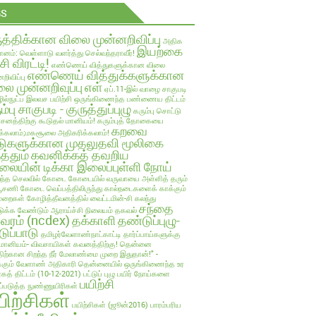
GS
ுத்திக்கான விலை முன்னறிவிப்பு
அதிக
இயற்கை
ானம்: வெள்ளாடு வளர்த்து செல்வந்தராவீர்!
்சி விரட்டி!
எண்ணெய் வித்துகளுக்கான விலை
எண்ணெய் வித்துக்களுக்கான
றிவிப்பு
ை முன்னறிவுப்பு
எள்
ஏப்.11-இல் வாழை சாகுபடி
ல்நுட்ப இலவச பயிற்சி
ஒருங்கிணைந்த பண்ணைய திட்டம்
ம்பு சாகுபடி - குருத்துப்புழு
கரும்பு சொட்டு
பாசனத்திற்கு கூடுதல் மானியம்!
கரும்புத் தோகையை
கறவை
க்கலாம்;மகசூலை அதிகரிக்கலாம்!
டுகளுக்கான முதலுதவி மூலிகை
த்தும்
கவனிக்கத் தவறிய
லையின் டிக்கா இலைப்புள்ளி நோய்
ந்த செலவில்
கோடை
கோடையில் வருவாயை அள்ளித் தரும்
்பூசணி
கோடை வெப்பத்திலிருந்து கால்நடைகளைக் காக்கும்
ுறைகள்
கோழித்தீவனத்தில் வைட்டமின்-சி கலந்து
சந்தை
க்க வேண்டும் ஆராய்ச்சி நிலையம் தகவல்
லவரம் (ncdex)
தக்காளி
தண்டுப்புழு-
டுப்பாடு
தமிழர்வேளாண்நாட்காட்டி
தார்ப்பாய்களுக்கு
மானியம்- விவசாயிகள் கவனத்திற்கு!
தென்னை
திற்கான சிறந்த நீர் மேலாண்மை முறை இதுதான்!" -
்கும் வேளாண் அதிகாரி
தென்னையில் ஒருங்கிணைந்த உர
ாகத் திட்டம் (10-12-2021)
பட்டுப் புழு
பயிர் நோய்களை
பயிற்சி
ுப்படுத்த நுண்ணுயிரிகள்
யிற்சிகள்
பயிற்சிகள் (ஜூன்2016)
பாரம்பரிய