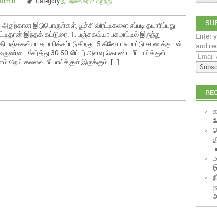
admin
Category
இயற்கை உரம்/மருந்து
SUB
 அதற்கான இடுபொருள்கள், பூச்சி விரட்டிகளை எப்படி தயாரிப்பது
ிதான் இந்தக் கட்டுரை. 1. பஞ்சகவ்யா பசுமாட்டில் இருந்து
Enter y
EM
தி பஞ்சகவ்யா தயாரிக்கப்படுகிறது. 5 கிலோ பசுமாட்டு சாணத்துடன்
and rec
உருண்டை சேர்த்து 30-50 லிட்டர் அளவு கொண்ட பீப்பாய்க்குள்
E
் நெய் கலவை பீப்பாய்க்குள் இருக்கும். […]
m
a
i
RE
l
A
க
d
வ
d
க
r
த
e
ப
s
ம
s
இ
ந
ஜ
அ