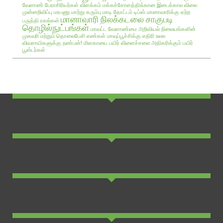
வேளாண் பேராசிரியர்கள் விளக்கம்
மக்கச்சோளத்திக்கான இடைக்கால விலை
முன்னறிவிப்பு
மரபணு மாற்று கரும்பு
மாடி தோட்டம் டிப்ஸ்
மானாவாரிக்கு ஏற்ற
மானாவாரி நிலக்கடலை சாகுபடி
பருத்தி ரகங்கள்
தொழில்நுட்பங்கள்
மாவட்ட வேளாண்மை அறிவியல் நிலையங்களின்
முகவரி மற்றும் தொலைபேசி எண்கள்
மாவுப்பூச்சிக்கு எதிரி உலக
விவசாயிகளுக்கு நண்பன்!
மிளகாயை பயிர்
விளைச்சலை அதிகரிக்கும் பயிர்
பூஸ்டர்கள்