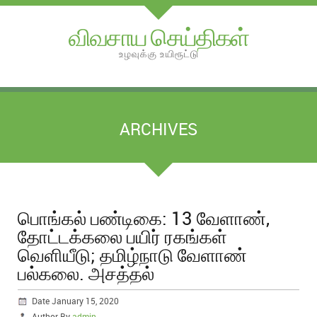
விவசாய செய்திகள்
உழவுக்கு உயிரூட்டு
ARCHIVES
பொங்கல் பண்டிகை: 13 வேளாண்,
தோட்டக்கலை பயிர் ரகங்கள்
வெளியீடு; தமிழ்நாடு வேளாண்
பல்கலை. அசத்தல்
Date January 15, 2020
Author By
admin