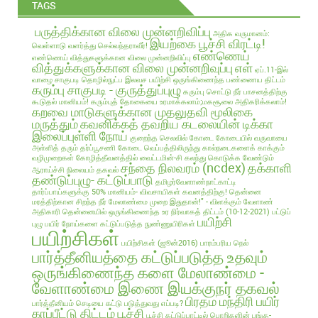
TAGS
பருத்திக்கான விலை முன்னறிவிப்பு
அதிக வருமானம்:
இயற்கை பூச்சி விரட்டி!
வெள்ளாடு வளர்த்து செல்வந்தராவீர்!
எண்ணெய்
எண்ணெய் வித்துகளுக்கான விலை முன்னறிவிப்பு
வித்துக்களுக்கான விலை முன்னறிவுப்பு
எள்
ஏப்.11-இல்
வாழை சாகுபடி தொழில்நுட்ப இலவச பயிற்சி
ஒருங்கிணைந்த பண்ணைய திட்டம்
கரும்பு சாகுபடி - குருத்துப்புழு
கரும்பு சொட்டு நீர் பாசனத்திற்கு
கூடுதல் மானியம்!
கரும்புத் தோகையை உரமாக்கலாம்;மகசூலை அதிகரிக்கலாம்!
கறவை மாடுகளுக்கான முதலுதவி மூலிகை
மருத்தும்
கவனிக்கத் தவறிய கடலையின் டிக்கா
இலைப்புள்ளி நோய்
குறைந்த செலவில்
கோடை
கோடையில் வருவாயை
அள்ளித் தரும் தர்ப்பூசணி
கோடை வெப்பத்திலிருந்து கால்நடைகளைக் காக்கும்
வழிமுறைகள்
கோழித்தீவனத்தில் வைட்டமின்-சி கலந்து கொடுக்க வேண்டும்
சந்தை நிலவரம் (ncdex)
தக்காளி
ஆராய்ச்சி நிலையம் தகவல்
தண்டுப்புழு- கட்டுப்பாடு
தமிழர்வேளாண்நாட்காட்டி
தார்ப்பாய்களுக்கு 50% மானியம்- விவசாயிகள் கவனத்திற்கு!
தென்னை
மரத்திற்கான சிறந்த நீர் மேலாண்மை முறை இதுதான்!" - விளக்கும் வேளாண்
அதிகாரி
தென்னையில் ஒருங்கிணைந்த உர நிர்வாகத் திட்டம் (10-12-2021)
பட்டுப்
பயிற்சி
புழு
பயிர் நோய்களை கட்டுப்படுத்த நுண்ணுயிரிகள்
பயிற்சிகள்
பயிற்சிகள் (ஜூன்2016)
பாரம்பரிய நெல்
பார்த்தீனியத்தை கட்டுப்படுத்த உதவும்
ஒருங்கிணைந்த களை மேலாண்மை -
வேளாண்மை இணை இயக்குநர் தகவல்
பிரதம மந்திரி பயிர்
பார்த்தீனியம் செடியை கட்டு படுத்துவது எப்படி?
காப்பீட்டு திட்டம்
பூச்சி
பூச்சி கட்டுப்பாட்டில் பொறிகளின் பங்கு-