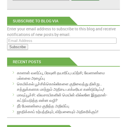
SUBSCRIBE TO BLOG VIA
Enter your email address to subscribe to this blog and receive
EMAIL
notifications of new posts by email.
E
m
a
i
RECENT POSTS
l
A
காளான் வளர்ப்பு, பிரவுனி தயாரிப்பு பயிற்சி; வேளாண்மை
d
பல்கலை அழைப்பு
d
கெமிக்கல் பூச்சிக்கொல்லிகளை குறிவைத்து தின்று..
r
சத்துக்களாக மாற்றும் அதிசய பாக்டீரியா கண்டுபிடிப்பு!
e
மாவுப்பூச்சி: விவசாயிகளின் மெயின் வில்லனே இதுதான்-
s
கட்டுப்படுத்த என்ன வழி?
s
நீர் மேலாண்மை குறித்த அறிவிப்பு
ஜாதிக்காய் உற்பத்தியும், விற்பனையும் அதிகரிக்கும்!