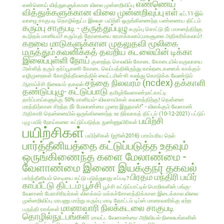
எண்ணெய்
எண்ணெய் வித்துகளுக்கான விலை முன்னறிவிப்பு
வித்துக்களுக்கான விலை முன்னறிவுப்பு
எள்
ஏப்.11-இல்
வாழை சாகுபடி தொழில்நுட்ப இலவச பயிற்சி
ஒருங்கிணைந்த பண்ணைய திட்டம்
கரும்பு சாகுபடி - குருத்துப்புழு
கரும்பு சொட்டு நீர் பாசனத்திற்கு
கூடுதல் மானியம்!
கரும்புத் தோகையை உரமாக்கலாம்;மகசூலை அதிகரிக்கலாம்!
கறவை மாடுகளுக்கான முதலுதவி மூலிகை
மருத்தும்
கவனிக்கத் தவறிய கடலையின் டிக்கா
இலைப்புள்ளி நோய்
குறைந்த செலவில்
கோடை
கோடையில் வருவாயை
அள்ளித் தரும் தர்ப்பூசணி
கோடை வெப்பத்திலிருந்து கால்நடைகளைக் காக்கும்
வழிமுறைகள்
கோழித்தீவனத்தில் வைட்டமின்-சி கலந்து கொடுக்க வேண்டும்
சந்தை நிலவரம் (ncdex)
தக்காளி
ஆராய்ச்சி நிலையம் தகவல்
தண்டுப்புழு- கட்டுப்பாடு
தமிழர்வேளாண்நாட்காட்டி
தார்ப்பாய்களுக்கு 50% மானியம்- விவசாயிகள் கவனத்திற்கு!
தென்னை
மரத்திற்கான சிறந்த நீர் மேலாண்மை முறை இதுதான்!" - விளக்கும் வேளாண்
அதிகாரி
தென்னையில் ஒருங்கிணைந்த உர நிர்வாகத் திட்டம் (10-12-2021)
பட்டுப்
பயிற்சி
புழு
பயிர் நோய்களை கட்டுப்படுத்த நுண்ணுயிரிகள்
பயிற்சிகள்
பயிற்சிகள் (ஜூன்2016)
பாரம்பரிய நெல்
பார்த்தீனியத்தை கட்டுப்படுத்த உதவும்
ஒருங்கிணைந்த களை மேலாண்மை -
வேளாண்மை இணை இயக்குநர் தகவல்
பிரதம மந்திரி பயிர்
பார்த்தீனியம் செடியை கட்டு படுத்துவது எப்படி?
காப்பீட்டு திட்டம்
பூச்சி
பூச்சி கட்டுப்பாட்டில் பொறிகளின் பங்கு-
வேளாண் பேராசிரியர்கள் விளக்கம்
மக்கச்சோளத்திக்கான இடைக்கால விலை
முன்னறிவிப்பு
மரபணு மாற்று கரும்பு
மாடி தோட்டம் டிப்ஸ்
மானாவாரிக்கு ஏற்ற
மானாவாரி நிலக்கடலை சாகுபடி
பருத்தி ரகங்கள்
தொழில்நுட்பங்கள்
மாவட்ட வேளாண்மை அறிவியல் நிலையங்களின்