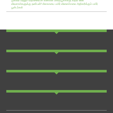
முகவரி மற்றும் தொலைபேசி எண்கள்
மாவுப்பூச்சிக்கு எதிரி உலக
விவசாயிகளுக்கு நண்பன்!
மிளகாயை பயிர்
விளைச்சலை அதிகரிக்கும் பயிர்
பூஸ்டர்கள்