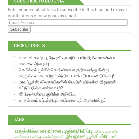
SUBSCRIBE TO BLOG VIA
Enter your email address to subscribe to this blog and receive
EMAIL
notifications of new posts by email.
E
m
a
i
RECENT POSTS
l
A
காளான் வளர்ப்பு, பிரவுனி தயாரிப்பு பயிற்சி; வேளாண்மை
d
பல்கலை அழைப்பு
d
கெமிக்கல் பூச்சிக்கொல்லிகளை குறிவைத்து தின்று..
r
சத்துக்களாக மாற்றும் அதிசய பாக்டீரியா கண்டுபிடிப்பு!
e
மாவுப்பூச்சி: விவசாயிகளின் மெயின் வில்லனே இதுதான்-
s
கட்டுப்படுத்த என்ன வழி?
s
நீர் மேலாண்மை குறித்த அறிவிப்பு
ஜாதிக்காய் உற்பத்தியும், விற்பனையும் அதிகரிக்கும்!
TAGS
பருத்திக்கான விலை முன்னறிவிப்பு
அதிக வருமானம்:
இயற்கை பூச்சி விரட்டி!
வெள்ளாடு வளர்த்து செல்வந்தராவீர்!