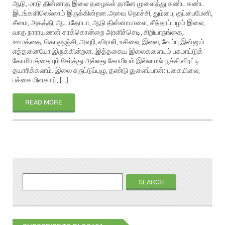
ஆடு, மாடு தின்னாத இலை தழைகள் தானே முளைத்து கண்ட கண்ட
இடங்களிலெல்லாம் இருக்கின்றன.அவை நொச்சி, தும்பை, குப்பைமேனி,
சீமை, அகத்தி, ஆடாதோடா, ஆடு தின்னாபாளை, சீத்தாப் பழம் இலை,
வாத நாராயணன் சரக்கொன்றை அரளிச்செடி, சிறியாநங்கை,
ஊமத்தை, கொளுஞ்சி, அவுரி, விராலி, உசிலை, இலை, வேம்பு இன்னும்
எத்தனையோ இருக்கின்றன. இத்தகைய இலைகளையும் பசுமாட்டுக்
கோமியத்தையும் சேர்த்து அல்லது கோமியம் இல்லாமல் பூச்சி விரட்டி
தயாரிக்கலாம். இலை சுருட்டுப்புழு, தண்டு துளைப்பான்: புகையிலை,
பச்சை மிளகாய், […]
READ MORE