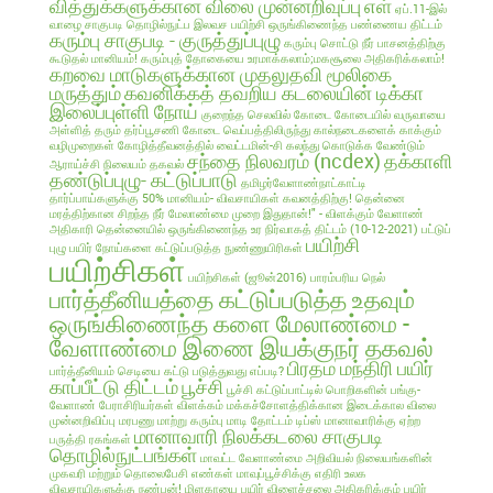
வித்துக்களுக்கான விலை முன்னறிவுப்பு
எள்
ஏப்.11-இல்
வாழை சாகுபடி தொழில்நுட்ப இலவச பயிற்சி
ஒருங்கிணைந்த பண்ணைய திட்டம்
கரும்பு சாகுபடி - குருத்துப்புழு
கரும்பு சொட்டு நீர் பாசனத்திற்கு
கூடுதல் மானியம்!
கரும்புத் தோகையை உரமாக்கலாம்;மகசூலை அதிகரிக்கலாம்!
கறவை மாடுகளுக்கான முதலுதவி மூலிகை
மருத்தும்
கவனிக்கத் தவறிய கடலையின் டிக்கா
இலைப்புள்ளி நோய்
குறைந்த செலவில்
கோடை
கோடையில் வருவாயை
அள்ளித் தரும் தர்ப்பூசணி
கோடை வெப்பத்திலிருந்து கால்நடைகளைக் காக்கும்
வழிமுறைகள்
கோழித்தீவனத்தில் வைட்டமின்-சி கலந்து கொடுக்க வேண்டும்
சந்தை நிலவரம் (ncdex)
தக்காளி
ஆராய்ச்சி நிலையம் தகவல்
தண்டுப்புழு- கட்டுப்பாடு
தமிழர்வேளாண்நாட்காட்டி
தார்ப்பாய்களுக்கு 50% மானியம்- விவசாயிகள் கவனத்திற்கு!
தென்னை
மரத்திற்கான சிறந்த நீர் மேலாண்மை முறை இதுதான்!" - விளக்கும் வேளாண்
அதிகாரி
தென்னையில் ஒருங்கிணைந்த உர நிர்வாகத் திட்டம் (10-12-2021)
பட்டுப்
பயிற்சி
புழு
பயிர் நோய்களை கட்டுப்படுத்த நுண்ணுயிரிகள்
பயிற்சிகள்
பயிற்சிகள் (ஜூன்2016)
பாரம்பரிய நெல்
பார்த்தீனியத்தை கட்டுப்படுத்த உதவும்
ஒருங்கிணைந்த களை மேலாண்மை -
வேளாண்மை இணை இயக்குநர் தகவல்
பிரதம மந்திரி பயிர்
பார்த்தீனியம் செடியை கட்டு படுத்துவது எப்படி?
காப்பீட்டு திட்டம்
பூச்சி
பூச்சி கட்டுப்பாட்டில் பொறிகளின் பங்கு-
வேளாண் பேராசிரியர்கள் விளக்கம்
மக்கச்சோளத்திக்கான இடைக்கால விலை
முன்னறிவிப்பு
மரபணு மாற்று கரும்பு
மாடி தோட்டம் டிப்ஸ்
மானாவாரிக்கு ஏற்ற
மானாவாரி நிலக்கடலை சாகுபடி
பருத்தி ரகங்கள்
தொழில்நுட்பங்கள்
மாவட்ட வேளாண்மை அறிவியல் நிலையங்களின்
முகவரி மற்றும் தொலைபேசி எண்கள்
மாவுப்பூச்சிக்கு எதிரி உலக
விவசாயிகளுக்கு நண்பன்!
மிளகாயை பயிர்
விளைச்சலை அதிகரிக்கும் பயிர்