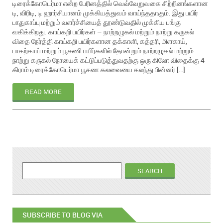
டிரைக்கோடெர்மா என்ற பேரினத்தில் வெவ்வேறுவகை சிற்றினங்களான
டி, விரிடி, டி ஹார்சியானம் முக்கியத்துவம் வாய்ந்ததாகும். இது பயிர்
பாதுகாப்பு மற்றும் வளர்ச்சியைத் தூண்டுவதில் முக்கிய பங்கு
வகிக்கிறது. காய்கறி பயிர்கள் – நாற்றழுகல் மற்றும் நாற்று கருகல்
விதை நேர்த்தி காய்கறி பயிர்களான தக்காளி, கத்தரி, மிளகாய்,
பாகற்காய் மற்றும் பூசணி பயிர்களில் தோன்றும் நாற்றழுகல் மற்றும்
நாற்று கருகல் நோயைக் கட்டுப்படுத்துவதற்கு ஒரு கிலோ விதைக்கு 4
கிராம் டிரைக்கோடெர்மா பூசண கலவையை கலந்து பின்னர் […]
READ MORE
SUBSCRIBE TO BLOG VIA