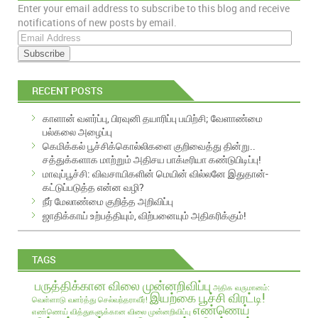
Enter your email address to subscribe to this blog and receive
EMAIL
notifications of new posts by email.
E
m
a
i
RECENT POSTS
l
A
காளான் வளர்ப்பு, பிரவுனி தயாரிப்பு பயிற்சி; வேளாண்மை
d
பல்கலை அழைப்பு
d
கெமிக்கல் பூச்சிக்கொல்லிகளை குறிவைத்து தின்று..
r
சத்துக்களாக மாற்றும் அதிசய பாக்டீரியா கண்டுபிடிப்பு!
e
மாவுப்பூச்சி: விவசாயிகளின் மெயின் வில்லனே இதுதான்-
s
கட்டுப்படுத்த என்ன வழி?
s
நீர் மேலாண்மை குறித்த அறிவிப்பு
ஜாதிக்காய் உற்பத்தியும், விற்பனையும் அதிகரிக்கும்!
TAGS
பருத்திக்கான விலை முன்னறிவிப்பு
அதிக வருமானம்:
இயற்கை பூச்சி விரட்டி!
வெள்ளாடு வளர்த்து செல்வந்தராவீர்!
எண்ணெய்
எண்ணெய் வித்துகளுக்கான விலை முன்னறிவிப்பு